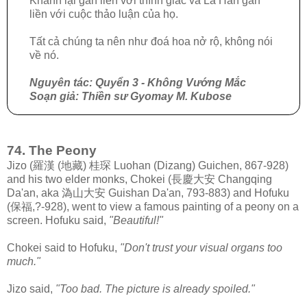
Khánh lại gắn liền với thính giác và La Hán gắn
liền với cuộc thảo luận của họ.
Tất cả chúng ta nên như đoá hoa nở rộ, không nói
về nó.
Nguyên tác: Quyển 3 - Không Vướng Mắc
Soạn giả: Thiền sư Gyomay M. Kubose
74. The Peony
Jizo (羅漢 (地藏) 桂琛 Luohan (Dizang) Guichen, 867-928)
and his two elder monks, Chokei (長慶大安 Changqing
Da'an, aka 溈山大安 Guishan Da'an, 793-883) and Hofuku
(保福,?-928), went to view a famous painting of a peony on a
screen. Hofuku said,
"Beautiful!"
Chokei said to Hofuku,
"Don't trust your visual organs too
much."
Jizo said,
"Too bad. The picture is already spoiled."