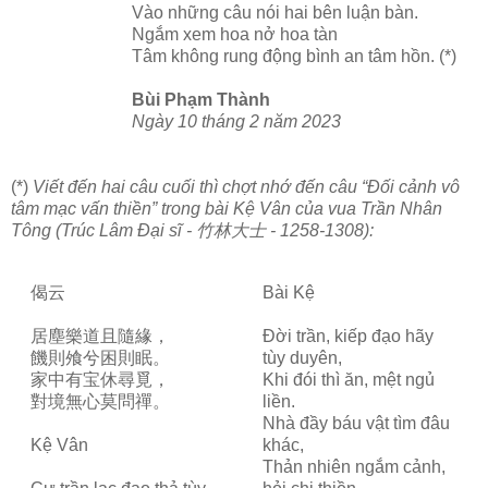
Vào những câu nói hai bên luận bàn.
Ngắm xem hoa nở hoa tàn
Tâm không rung động bình an tâm hồn. (*)
Bùi Phạm Thành
Ngày 10 tháng 2 năm 2023
(*)
Viết đến hai câu cuối thì chợt nhớ đến câu “Đối cảnh vô
tâm mạc vấn thiền” trong bài Kệ Vân của vua Trần Nhân
Tông (Trúc Lâm Đại sĩ - 竹林大士 - 1258-1308):
偈云
Bài Kệ
居塵樂道且隨緣，
Đời trần, kiếp đạo hãy
饑則飧兮困則眠。
tùy duyên,
家中有宝休尋覓，
Khi đói thì ăn, mệt ngủ
對境無心莫問禪。
liền.
Nhà đầy báu vật tìm đâu
Kệ Vân
khác,
Thản nhiên ngắm cảnh,