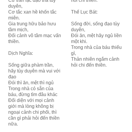
Cư trần lạc đạo thả tùy
hỏi chi thiền.
duyên,
Cơ tắc xan hề khốn tắc
Thể Lục Bát:
miên.
Gia trung hữu bảo hưu
Sống đời, sống đạo tùy
tầm mịch,
duyên,
Đối cảnh vô tâm mạc vấn
Đói ăn, mệt hãy ngủ liền
thiền.
một khi.
Trong nhà của báu thiếu
Dịch Nghĩa:
gì,
Thản nhiên ngắm cảnh
Sống giữa phàm trần,
hỏi chi đến thiền.
hãy tùy duyên mà vui với
đạo
Đói thì ăn, mệt thì ngủ
Trong nhà có sẵn của
báu, đừng tìm đâu khác
Đối diện với mọi cảnh
giới mà lòng không bị
ngoại cảnh chi phối, thì
cần gì phải hỏi đến thiền
nữa.