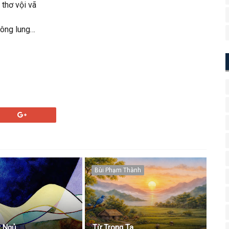
 thơ vội vã
mông lung…
Bùi Phạm Thành
 Ngủ
Từ Trong Ta