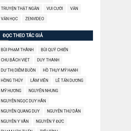
TRUYỆN THẬT NGẮN
VUI CƯỜI
VĂN
VĂN HỌC
ZENVIDEO
ĐỌC THEO TÁC GIẢ
BÙI PHẠM THÀNH
BÙI QUÝ CHIẾN
CHU BÁCH VIỆT
DUY THANH
DƯ THỊ DIỄM BUỒN
HỒ THỤY MỸ HẠNH
HỒNG THÚY
LÂM VIÊN
LÊ TẤN DƯƠNG
MỸ HƯƠNG
NGUYÊN NHUNG
NGUYỄN NGỌC DUY HÂN
NGUYỄN QUANG DUY
NGUYỄN THỨ DÂN
NGUYỄN Y VÂN
NGUYỄN Ý ĐỨC