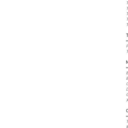
T
T
T
T
T
P
T
B
B
C
D
G
X
T