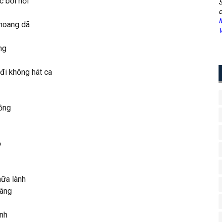
c bồi hồi
S
c
M
 hoang dã
V
ng
 đi không hát ca
rồng
ỏ
ữa lành
lãng
nh