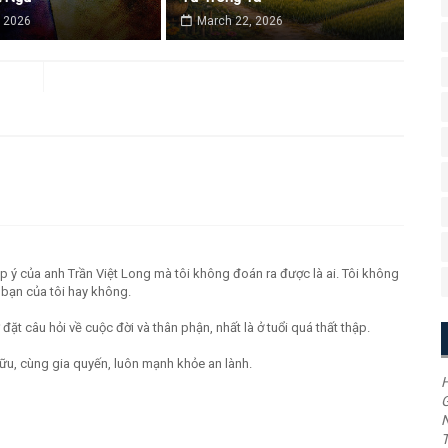
 2026
March 22, 2026
óp ý của anh Trần Việt Long mà tôi không đoán ra được là ai. Tôi không
 bạn của tôi hay không.
ặt câu hỏi về cuộc đời và thân phận, nhất là ở tuổi quá thất thập.
ữu, cùng gia quyến, luôn mạnh khỏe an lành.
H
G
T