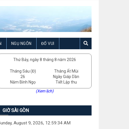
N
NGỤ NGÔN
ĐỐ VUI
Thứ Bảy, ngày 8 tháng 8 năm 2026
Tháng Sáu (Đ)
Tháng Ất Mùi
26
Ngày Giáp Dần
Năm Bính Ngọ
Tiết Lập thu
(Xem lịch)
GIỜ SÀI GÒN
unday, August 9, 2026, 12:59:35 AM