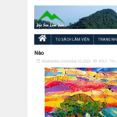
TỦ SÁCH LÂM VIÊN
TRANG NH
Nào
Wednesday, December 10, 2025
ĐSLV
,
Thơ