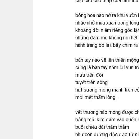
chỗ cao chỗ thấp của tâm thứ
bông hoa nào nở ra khu vườn
nhắc nhở mùa xuân trong lòng
khoảng đời niềm riêng góc lặ
những đam mê không nói hết
hành trang bỏ lại, bầy chim ra
bàn tay nào vẽ lên thiên mộng
cũng là bàn tay nắm lại vun t
mưa trên đồi
tuyết trên sông
hạt sương mong manh trên c
mỏi mệt thấm lòng…
vết thương nào mong được ch
bằng mũi kim đâm vào quên 
buổi chiều dài thăm thẳm
như con đường độc đạo tử si