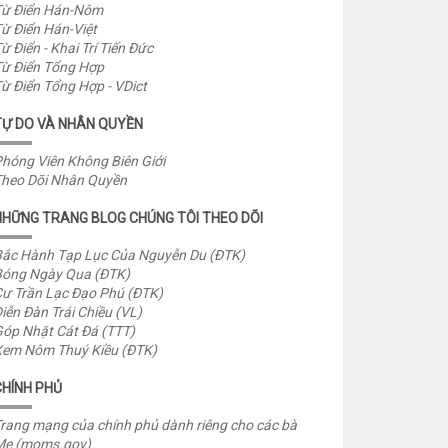
ừ Điển Hán-Nôm
ừ Điển Hán-Việt
ừ Điển - Khai Trí Tiến Đức
ừ Điển Tổng Hợp
ừ Điển Tổng Hợp - VDict
TỰ DO VÀ NHÂN QUYỀN
hóng Viên Không Biên Giới
heo Dõi Nhân Quyền
NHỮNG TRANG BLOG CHÚNG TÔI THEO DÕI
ắc Hành Tạp Lục Của Nguyễn Du (ĐTK)
óng Ngày Qua (ĐTK)
ư Trần Lạc Đạo Phú (ĐTK)
iễn Đàn Trái Chiều (VL)
óp Nhặt Cát Đá (TTT)
em Nôm Thuý Kiều (ĐTK)
CHÍNH PHỦ
rang mạng của chính phủ dành riêng cho các bà
Mẹ (moms.gov)