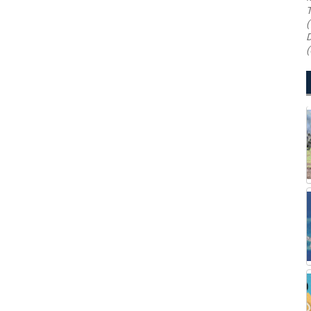
T
(
D
(