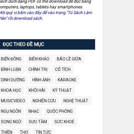
ách dưới dạng PDF có thể download để đọc bằng
omputers, laptops, tablets hay smartphones.
ời quý vị bấm vào đây để vào trang "Tủ Sách Lâm
iên" rồi download sách.
ĐỌC THEO ĐỀ MỤC
BIỂN ĐÔNG
BIÊN KHẢO
BÁO LỀ GIỮA
BÌNH LUẬN
CHÍNH TRỊ
CỔ TÍCH
DINH DƯỠNG
HÌNH ẢNH
KARAOKE
KHOA HỌC
KHÔI HÀI
KỸ THUẬT
MUSICVIDEO
NGHIÊN CỨU
NGHỆ THUẬT
NGỤ NGÔN
NHẠC
QUỐC PHÒNG
SONG NGỮ
SƯU TẦM
SỨC KHOẺ
THIỀN
THƠ
TIN TỨC