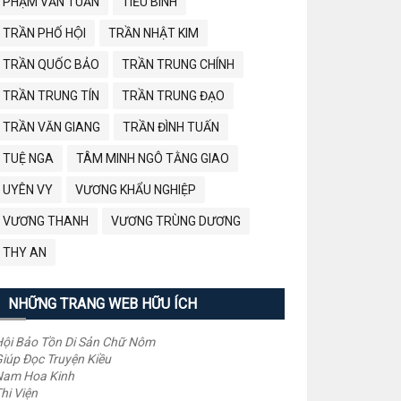
PHẠM VĂN TUẤN
TIỂU BÌNH
TRẦN PHỐ HỘI
TRẦN NHẬT KIM
TRẦN QUỐC BẢO
TRẦN TRUNG CHÍNH
TRẦN TRUNG TÍN
TRẦN TRUNG ĐẠO
TRẦN VĂN GIANG
TRẦN ĐÌNH TUẤN
TUỆ NGA
TÂM MINH NGÔ TẰNG GIAO
UYÊN VY
VƯƠNG KHẨU NGHIỆP
VƯƠNG THANH
VƯƠNG TRÙNG DƯƠNG
THY AN
NHỮNG TRANG WEB HỮU ÍCH
ội Bảo Tồn Di Sản Chữ Nôm
iúp Đọc Truyện Kiều
Nam Hoa Kinh
hi Viện