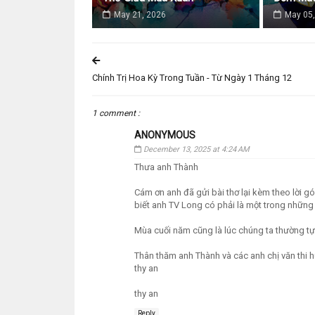
May 21, 2026
May 05,
Chính Trị Hoa Kỳ Trong Tuần - Từ Ngày 1 Tháng 12
1 comment :
ANONYMOUS
December 13, 2025 at 4:24 AM
Thưa anh Thành
Cám ơn anh đã gửi bài thơ lại kèm theo lời g
biết anh TV Long có phải là một trong những
Mùa cuối năm cũng là lúc chúng ta thường tự đ
Thân thăm anh Thành và các anh chị văn thi h
thy an
thy an
Reply