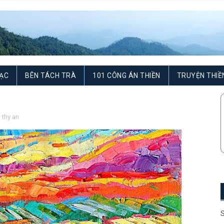
ẠC
BÊN TÁCH TRÀ
101 CÔNG ÁN THIỀN
TRUYỆN THIỀ
,
thy an
S