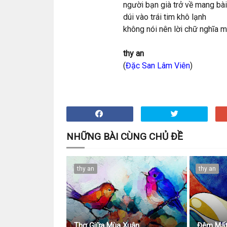
người bạn già trở về mang bài
dúi vào trái tim khô lạnh
không nói nên lời chữ nghĩa 
thy an
(
Đặc San Lâm Viên
)
NHỮNG BÀI CÙNG CHỦ ĐỀ
thy an
thy an
Thơ Giữa Mùa Xuân
Đêm Mất