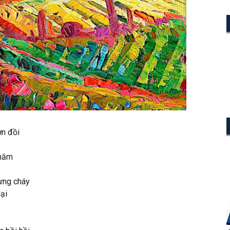
n đồi
 năm
ừng cháy
ại