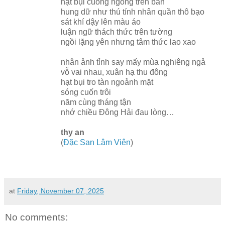
hạt bụi cuồng ngông trên bàn
hung dữ như thú tính nhân quần thô bạo
sát khí dậy lên màu áo
luận ngữ thách thức trên tường
ngồi lặng yên nhưng tâm thức lao xao
nhân ảnh tỉnh say mấy mùa nghiêng ngả
vỗ vai nhau, xuân hạ thu đông
hạt bụi tro tàn ngoảnh mặt
sóng cuốn trôi
năm cùng tháng tận
nhớ chiều Đông Hải đau lòng…
thy an
(
Đặc San Lâm Viên
)
at
Friday, November 07, 2025
No comments: