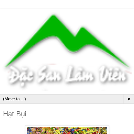
▼
Hạt Bụi