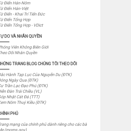
ừ Điển Hán-Nôm
ừ Điển Hán-Việt
ừ Điển - Khai Trí Tiến Đức
ừ Điển Tổng Hợp
ừ Điển Tổng Hợp - VDict
TỰ DO VÀ NHÂN QUYỀN
hóng Viên Không Biên Giới
heo Dõi Nhân Quyền
NHỮNG TRANG BLOG CHÚNG TÔI THEO DÕI
ắc Hành Tạp Lục Của Nguyễn Du (ĐTK)
óng Ngày Qua (ĐTK)
ư Trần Lạc Đạo Phú (ĐTK)
iễn Đàn Trái Chiều (VL)
óp Nhặt Cát Đá (TTT)
em Nôm Thuý Kiều (ĐTK)
CHÍNH PHỦ
rang mạng của chính phủ dành riêng cho các bà
Mẹ (moms.gov)