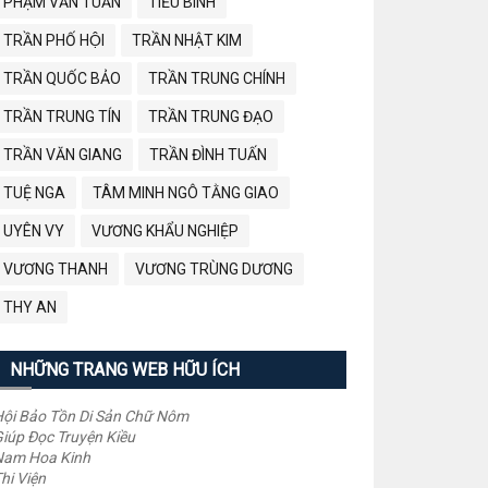
PHẠM VĂN TUẤN
TIỂU BÌNH
TRẦN PHỐ HỘI
TRẦN NHẬT KIM
TRẦN QUỐC BẢO
TRẦN TRUNG CHÍNH
TRẦN TRUNG TÍN
TRẦN TRUNG ĐẠO
TRẦN VĂN GIANG
TRẦN ĐÌNH TUẤN
TUỆ NGA
TÂM MINH NGÔ TẰNG GIAO
UYÊN VY
VƯƠNG KHẨU NGHIỆP
VƯƠNG THANH
VƯƠNG TRÙNG DƯƠNG
THY AN
NHỮNG TRANG WEB HỮU ÍCH
ội Bảo Tồn Di Sản Chữ Nôm
iúp Đọc Truyện Kiều
Nam Hoa Kinh
hi Viện