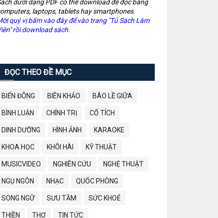
ách dưới dạng PDF có thể download để đọc bằng
omputers, laptops, tablets hay smartphones.
ời quý vị bấm vào đây để vào trang "Tủ Sách Lâm
iên" rồi download sách.
ĐỌC THEO ĐỀ MỤC
BIỂN ĐÔNG
BIÊN KHẢO
BÁO LỀ GIỮA
BÌNH LUẬN
CHÍNH TRỊ
CỔ TÍCH
DINH DƯỠNG
HÌNH ẢNH
KARAOKE
KHOA HỌC
KHÔI HÀI
KỸ THUẬT
MUSICVIDEO
NGHIÊN CỨU
NGHỆ THUẬT
NGỤ NGÔN
NHẠC
QUỐC PHÒNG
SONG NGỮ
SƯU TẦM
SỨC KHOẺ
THIỀN
THƠ
TIN TỨC