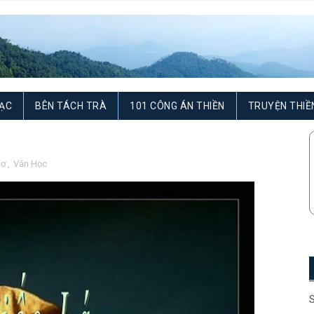
ẠC
BÊN TÁCH TRÀ
101 CÔNG ÁN THIỀN
TRUYỆN THIỀ
hơ
,
Văn Học
S