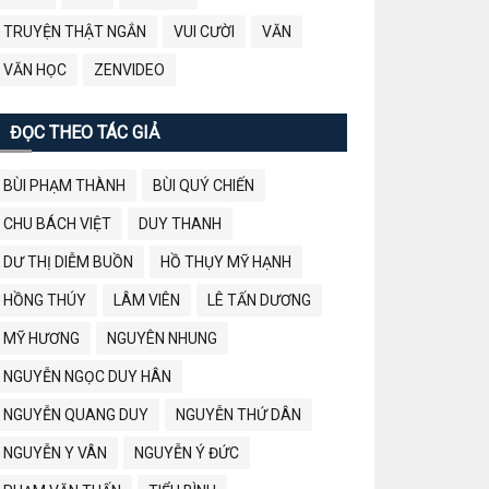
TRUYỆN THẬT NGẮN
VUI CƯỜI
VĂN
VĂN HỌC
ZENVIDEO
ĐỌC THEO TÁC GIẢ
BÙI PHẠM THÀNH
BÙI QUÝ CHIẾN
CHU BÁCH VIỆT
DUY THANH
DƯ THỊ DIỄM BUỒN
HỒ THỤY MỸ HẠNH
HỒNG THÚY
LÂM VIÊN
LÊ TẤN DƯƠNG
MỸ HƯƠNG
NGUYÊN NHUNG
NGUYỄN NGỌC DUY HÂN
NGUYỄN QUANG DUY
NGUYỄN THỨ DÂN
NGUYỄN Y VÂN
NGUYỄN Ý ĐỨC