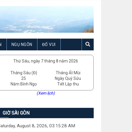
N
NGỤ NGÔN
ĐỐ VUI
Thứ Sáu, ngày 7 tháng 8 năm 2026
Tháng Sáu (Đ)
Tháng Ất Mùi
25
Ngày Quý Sửu
Năm Bính Ngọ
Tiết Lập thu
(Xem lịch)
GIỜ SÀI GÒN
aturday, August 8, 2026, 03:15:30 AM