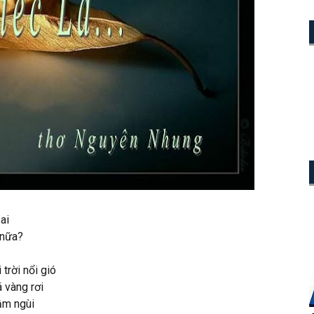
 ai
 nữa?
trời nổi gió
á vàng rơi
gậm ngùi