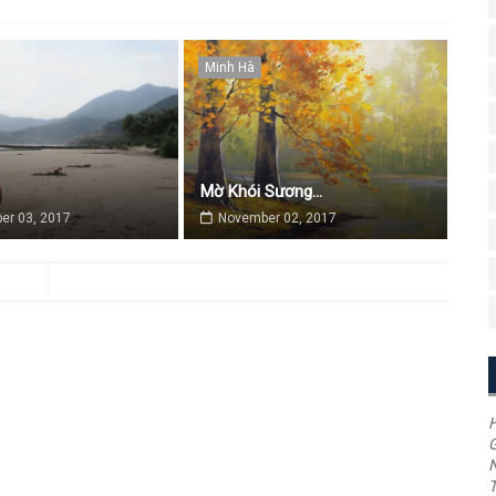
Minh Hà
Mờ Khói Sương...
er 03, 2017
November 02, 2017
H
G
T