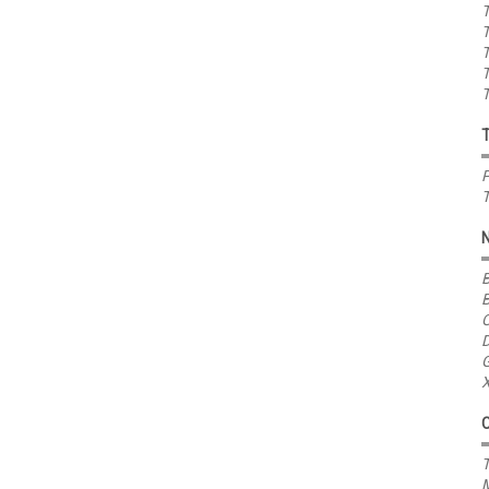
T
T
T
T
T
P
T
B
B
C
D
G
X
T