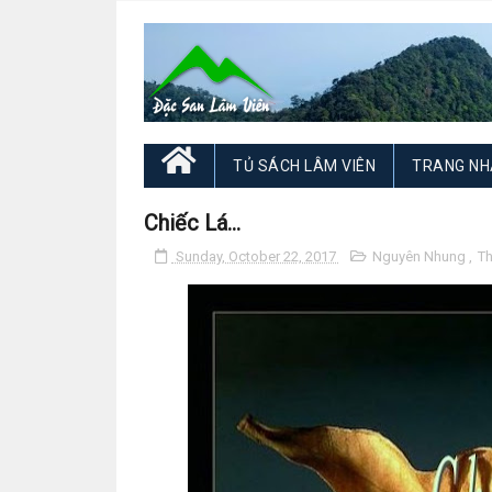
TỦ SÁCH LÂM VIÊN
TRANG NH
Chiếc Lá...
Sunday, October 22, 2017
Nguyên Nhung
,
T