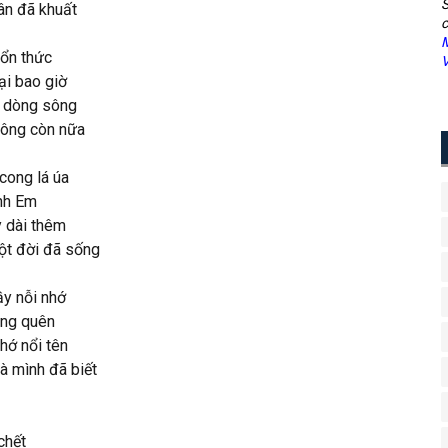
S
ân đã khuất
c
M
hổn thức
V
ại bao giờ
y dòng sông
hông còn nữa
cong lá úa
Anh Em
y dài thêm
ột đời đã sống
y nỗi nhớ
ãng quên
hớ nổi tên
 mình đã biết
chết