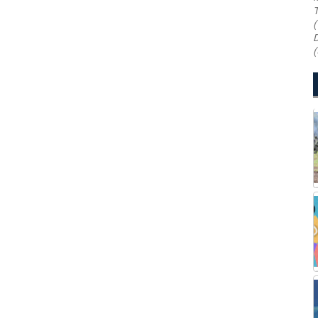
T
(
D
(