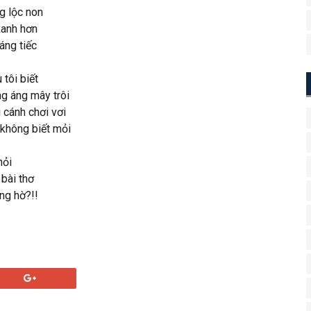
g lộc non
xanh hơn
áng tiếc
 tôi biết
g áng mây trôi
 cánh chơi vơi
không biết mỏi
hỏi
bài thơ
ng hờ?!!