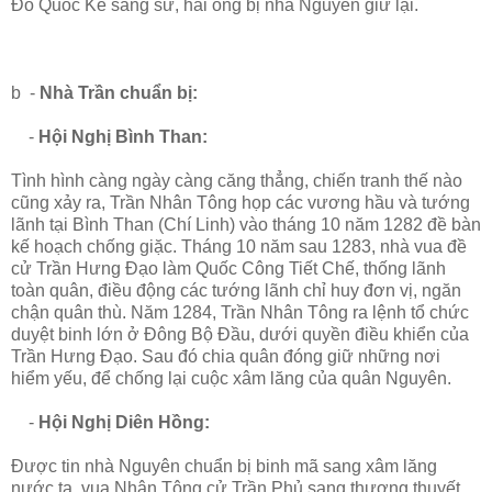
Đỗ Quốc Kế sang sứ, hai ông bị nhà Nguyên giữ lại.
b -
Nhà Trần chuẩn bị:
-
Hội Nghị Bình Than:
Tình hình càng ngày càng căng thẳng, chiến tranh thế nào
cũng xảy ra, Trần Nhân Tông họp các vương hầu và tướng
lãnh tại Bình Than (Chí Linh) vào tháng 10 năm 1282 đề bàn
kế hoạch chống giặc. Tháng 10 năm sau 1283, nhà vua đề
cử Trần Hưng Đạo làm Quốc Công Tiết Chế, thống lãnh
toàn quân, điều động các tướng lãnh chỉ huy đơn vị, ngăn
chận quân thù. Năm 1284, Trần Nhân Tông ra lệnh tổ chức
duyệt binh lớn ở Đông Bộ Đầu, dưới quyền điều khiển của
Trần Hưng Đạo. Sau đó chia quân đóng giữ những nơi
hiểm yếu, để chống lại cuộc xâm lăng của quân Nguyên.
-
Hội Nghị Diên Hồng:
Được tin nhà Nguyên chuẩn bị binh mã sang xâm lăng
nước ta, vua Nhân Tông cử Trần Phủ sang thương thuyết,