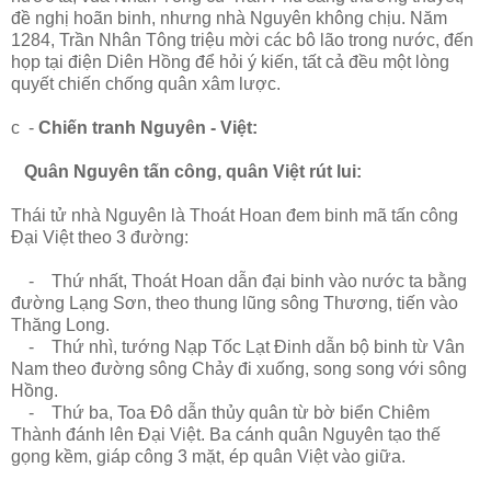
đề nghị hoãn binh, nhưng nhà Nguyên không chịu. Năm
1284, Trần Nhân Tông triệu mời các bô lão trong nước, đến
họp tại điện Diên Hồng để hỏi ý kiến, tất cả đều một lòng
quyết chiến chống quân xâm lược.
c -
Chiến tranh Nguyên - Việt:
Quân Nguyên tấn công, quân Việt rút lui:
Thái tử nhà Nguyên là Thoát Hoan đem binh mã tấn công
Đại Việt theo 3 đường:
- Thứ nhất, Thoát Hoan dẫn đại binh vào nước ta bằng
đường Lạng Sơn, theo thung lũng sông Thương, tiến vào
Thăng Long.
- Thứ nhì, tướng Nạp Tốc Lạt Đinh dẫn bộ binh từ Vân
Nam theo đường sông Chảy đi xuống, song song với sông
Hồng.
- Thứ ba, Toa Đô dẫn thủy quân từ bờ biển Chiêm
Thành đánh lên Đại Việt. Ba cánh quân Nguyên tạo thế
gọng kềm, giáp công 3 mặt, ép quân Việt vào giữa.