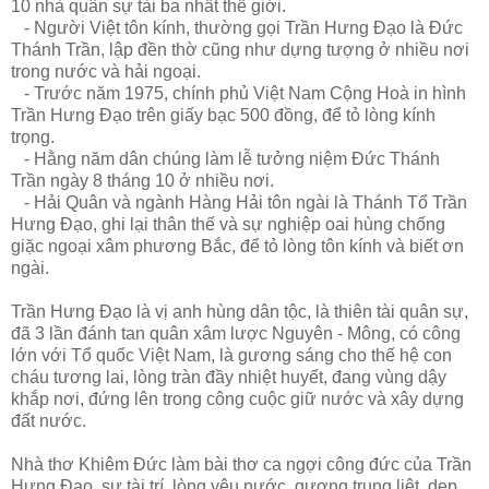
10 nhà quân sự tài ba nhất thế giới.
- Người Việt tôn kính, thường gọi Trần Hưng Đạo là Đức
Thánh Trần, lập đền thờ cũng như dựng tượng ở nhiều nơi
trong nước và hải ngoại.
- Trước năm 1975, chính phủ Việt Nam Cộng Hoà in hình
Trần Hưng Đạo trên giấy bạc 500 đồng, để tỏ lòng kính
trọng.
- Hằng năm dân chúng làm lễ tưởng niệm Đức Thánh
Trần ngày 8 tháng 10 ở nhiều nơi.
- Hải Quân và ngành Hàng Hải tôn ngài là Thánh Tổ Trần
Hưng Đạo, ghi lại thân thế và sự nghiệp oai hùng chống
giặc ngoại xâm phương Bắc, để tỏ lòng tôn kính và biết ơn
ngài.
Trần Hưng Đạo là vị anh hùng dân tộc, là thiên tài quân sự,
đã 3 lần đánh tan quân xâm lược Nguyên - Mông, có công
lớn với Tổ quốc Việt Nam, là gương sáng cho thế hệ con
cháu tương lai, lòng tràn đầy nhiệt huyết, đang vùng dậy
khắp nơi, đứng lên trong công cuộc giữ nước và xây dựng
đất nước.
Nhà thơ Khiêm Đức làm bài thơ ca ngợi công đức của Trần
Hưng Đạo, sự tài trí, lòng yêu nước, gương trung liệt, dẹp