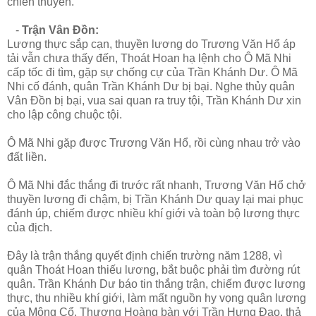
chiến thuyền.
-
Trận Vân Đồn:
Lương thực sắp cạn, thuyền lương do Trương Văn Hổ áp
tải vẫn chưa thấy đến, Thoát Hoan hạ lệnh cho Ô Mã Nhi
cấp tốc đi tìm, gặp sự chống cự của Trần Khánh Dư. Ô Mã
Nhi cố đánh, quân Trần Khánh Dư bị bại. Nghe thủy quân
Vân Đồn bị bại, vua sai quan ra truy tội, Trần Khánh Dư xin
cho lập công chuộc tội.
Ô Mã Nhi gặp được Trương Văn Hổ, rồi cùng nhau trở vào
đất liền.
Ô Mã Nhi đắc thắng đi trước rất nhanh, Trương Văn Hổ chở
thuyền lương đi chậm, bị Trần Khánh Dư quay lại mai phục
đánh úp, chiếm được nhiều khí giới và toàn bộ lương thực
của địch.
Đây là trận thắng quyết định chiến trường năm 1288, vì
quân Thoát Hoan thiếu lương, bắt buộc phải tìm đường rút
quân. Trần Khánh Dư báo tin thắng trận, chiếm được lương
thực, thu nhiều khí giới, làm mất nguồn hy vọng quân lương
của Mông Cổ. Thượng Hoàng bàn với Trần Hưng Đạo, thả