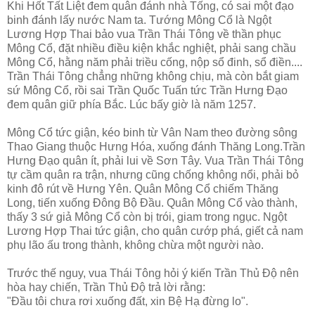
Khi Hốt Tất Liệt đem quân đánh nhà Tống, có sai một đạo
binh đánh lấy nước Nam ta. Tướng Mông Cổ là Ngột
Lương Hợp Thai bảo vua Trần Thái Tông về thần phục
Mông Cổ, đặt nhiều điều kiện khắc nghiệt, phải sang chầu
Mông Cổ, hằng năm phải triều cống, nộp sổ đinh, sổ điền....
Trần Thái Tông chẳng những không chịu, mà còn bắt giam
sứ Mông Cổ, rồi sai Trần Quốc Tuấn tức Trần Hưng Đạo
đem quân giữ phía Bắc. Lúc bấy giờ là năm 1257.
Mông Cổ tức giận, kéo binh từ Vân Nam theo đường sông
Thao Giang thuộc Hưng Hóa, xuống đánh Thăng Long.Trần
Hưng Đạo quân ít, phải lui về Sơn Tây. Vua Trần Thái Tông
tự cầm quân ra trận, nhưng cũng chống không nổi, phải bỏ
kinh đô rút về Hưng Yên. Quân Mông Cổ chiếm Thăng
Long, tiến xuống Đông Bộ Đầu. Quân Mông Cổ vào thành,
thấy 3 sứ giả Mông Cổ còn bị trói, giam trong ngục. Ngột
Lương Hợp Thai tức giận, cho quân cướp phá, giết cả nam
phụ lão ấu trong thành, không chừa một người nào.
Trước thế nguy, vua Thái Tông hỏi ý kiến Trần Thủ Độ nên
hòa hay chiến, Trần Thủ Độ trả lời rằng:
"Đầu tôi chưa rơi xuống đất, xin Bệ Hạ đừng lo".