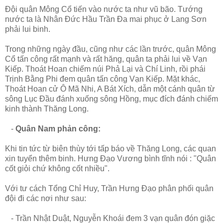
Đội quân Mông Cổ tiến vào nước ta như vũ bão. Tướng
nước ta là Nhân Đức Hầu Trần Đa mai phục ở Lang Sơn
phải lui binh.
Trong những ngày đầu, cũng như các lần trước, quân Mông
Cổ tấn công rất mạnh và rất hăng, quân ta phải lui về Vạn
Kiếp. Thoát Hoan chiếm núi Phả Lại và Chí Linh, rồi phái
Trịnh Bằng Phi đem quân tấn công Vạn Kiếp. Mặt khác,
Thoát Hoan cử Ô Mã Nhi, A Bát Xích, dẫn một cánh quân từ
sông Lục Đầu đánh xuống sông Hồng, mục đích đánh chiếm
kinh thành Thăng Long.
-
Quân Nam phản công:
Khi tin tức từ biên thùy tới tấp báo về Thăng Long, các quan
xin tuyển thêm binh. Hưng Đạo Vương bình tĩnh nói : "Quân
cốt giỏi chứ không cốt nhiều".
Với tư cách Tổng Chỉ Huy, Trần Hưng Đạo phân phối quân
đội đi các nơi như sau:
- Trần Nhật Duật, Nguyễn Khoái đem 3 vạn quân đón giặc