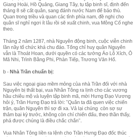
Giang Hoài, Hồ Quảng, Giang Tây, tụ tập binh sĩ, định đến
tháng 8 sẽ cất quân, sang đánh nước Nam để báo thù.
Quan trong triều và quan các tỉnh phía nam, đề nghị cho
quân sĩ nghỉ ngơi ít lâu rồi sẽ xuất chinh, vua Mông Cổ nghe
theo.
Tháng 2 năm 1287, nhà Nguyên động binh, cuộc viễn chinh
lần nầy tổ chức khá chu đáo. Tổng chỉ huy quân Nguyên
vẫn là Thoát Hoan, dưới quyền có các tướng Áo Lỗ Xích, Ô
Mã Nhi, Trình Bằng Phi, Phàn Tiếp, Trương Văn Hổ.
b -
Nhà Trần chuẩn bị:
Sau việc ngoại giao mềm mỏng của nhà Trần đối với nhà
Nguyên bị thất bại, vua Nhân Tông ra lịnh cho các vương
hầu chiêu mộ và luyện tập binh mã, mời Hưng Đạo Vương
hỏi ý, Trần Hưng Đạo trả lời: "Quân ta đã quen việc chiến
trận, quân Nguyên thì sợ đi xa. Vả lại chúng còn sợ sự
thảm bại kỳ trước, không còn chí chiến đấu, theo thần thấy,
phá được chúng là điều chắc chắn".
Vua Nhân Tông liền ra lệnh cho Trần Hưng Đạo đốc thúc