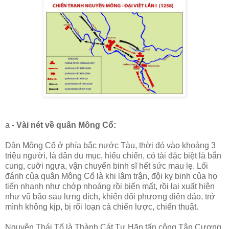
a -
Vài nét về quân Mông Cổ:
Dân Mông Cổ ở phía bắc nước Tàu, thời đó vào khoảng 3
triệu người, là dân du mục, hiếu chiến, có tài đặc biệt là bắn
cung, cuỡi ngựa, vận chuyển binh sĩ hết sức mau lẹ. Lối
đánh của quân Mông Cổ là khi lâm trận, đội kỵ binh của họ
tiến nhanh như chớp nhoáng rồi biến mất, rồi lại xuất hiện
như vũ bão sau lưng địch, khiến đối phương điên đảo, trở
mình không kịp, bị rối loạn cả chiến lược, chiến thuật.
Nguyên Thái Tổ là Thành Cát Tư Hãn tấn công Tân Cương,