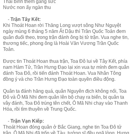
Thái bình thêm gắng sức
Nước non ấy ngàn thu
-
Trận Tây Kết:
Khi Thoát Hoan rời Thăng Long vượt sông Như Nguyệt
ngày mùng 6 tháng 5 năm Ất Dậu thì Trần Quốc Toản đem
quân đuổi theo, trong trận đánh ông bị tử trận. Vua nghe tin,
thương tiếc, phong ông là Hoài Văn Vương Trần Quốc
Toản.
Được tin Thoát Hoan thua trận, Toa Đô lui về Tây Kết, phía
nam Hàm Tử, Trần Hưng Đạo lại xin vua tự mình đem quân
đánh Toa Đô, rồi tiến đánh Thoát Hoan. Vua Nhân Tông
đồng ý và cho Trần Hưng Đạo toàn quyền điều động.
Quân ta đánh hăng quá, quân Nguyên địch không nổi, Toa
Đô và Ô Mã Nhi đem quân lên bộ chạy ra biển, bị quân ta
vây đánh, Toa Đô trúng tên chết, Ô Mã Nhi chạy vào Thanh
Hóa, rồi tìm thuyền về Trung Quốc.
-
Trận Vạn Kiếp:
Thoát Hoan đóng quân ở Bắc Giang, nghe tin Toa Đô tử
trận, Ô Mã Nhi đã trốn về Tàu, tướng sĩ đều ngã lòng. Hưng