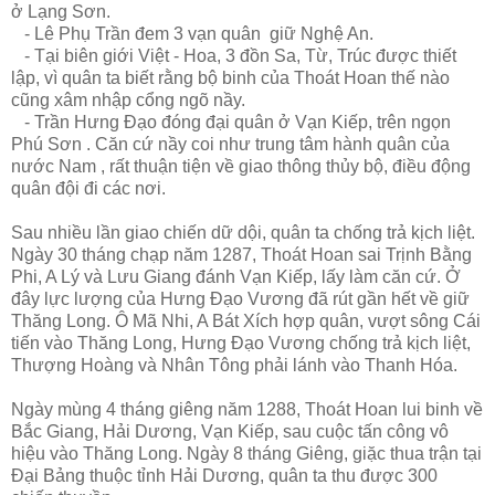
ở Lạng Sơn.
- Lê Phụ Trần đem 3 vạn quân giữ Nghệ An.
- Tại biên giới Việt - Hoa, 3 đồn Sa, Từ, Trúc được thiết
lập, vì quân ta biết rằng bộ binh của Thoát Hoan thế nào
cũng xâm nhập cổng ngõ nầy.
- Trần Hưng Đạo đóng đại quân ở Vạn Kiếp, trên ngọn
Phú Sơn . Căn cứ nầy coi như trung tâm hành quân của
nước Nam , rất thuận tiện về giao thông thủy bộ, điều động
quân đội đi các nơi.
Sau nhiều lần giao chiến dữ dội, quân ta chống trả kịch liệt.
Ngày 30 tháng chạp năm 1287, Thoát Hoan sai Trịnh Bằng
Phi, A Lý và Lưu Giang đánh Vạn Kiếp, lấy làm căn cứ. Ở
đây lực lượng của Hưng Đạo Vương đã rút gần hết về giữ
Thăng Long. Ô Mã Nhi, A Bát Xích hợp quân, vượt sông Cái
tiến vào Thăng Long, Hưng Đạo Vương chống trả kịch liệt,
Thượng Hoàng và Nhân Tông phải lánh vào Thanh Hóa.
Ngày mùng 4 tháng giêng năm 1288, Thoát Hoan lui binh về
Bắc Giang, Hải Dương, Vạn Kiếp, sau cuộc tấn công vô
hiệu vào Thăng Long. Ngày 8 tháng Giêng, giặc thua trận tại
Đại Bảng thuộc tỉnh Hải Dương, quân ta thu được 300