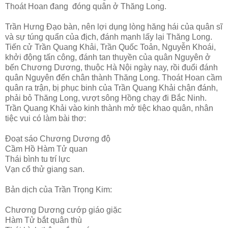
Thoát Hoan đang đóng quân ở Thăng Long.
Trần Hưng Đạo bàn, nên lợi dụng lòng hăng hái của quân sĩ
và sự túng quẩn của địch, đánh mạnh lấy lại Thăng Long.
Tiến cử Trần Quang Khải, Trần Quốc Toản, Nguyễn Khoái,
khởi động tấn công, đánh tan thuyền của quân Nguyên ở
bến Chương Dương, thuộc Hà Nội ngày nay, rồi đuổi đánh
quân Nguyên đến chân thành Thăng Long. Thoát Hoan cầm
quân ra trận, bị phục binh của Trần Quang Khải chận đánh,
phải bỏ Thăng Long, vượt sông Hồng chạy đi Bắc Ninh.
Trần Quang Khải vào kinh thành mở tiệc khao quân, nhân
tiệc vui có làm bài thơ:
Đoạt sáo Chương Dương độ
Cầm Hồ Hàm Tử quan
Thái bình tu trí lực
Vạn cổ thử giang san.
Bản dịch của Trần Trọng Kim:
Chương Dương cướp giáo giặc
Hàm Tử bắt quân thù