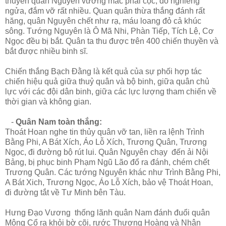
thuyền quân Nguyên vướng mắc phải cọc, đổ nghiêng
ngửa, đắm vỡ rất nhiều. Quan quân thừa thắng đánh rất
hăng, quân Nguyên chết như rạ, máu loang đỏ cả khúc
sông. Tướng Nguyên là Ô Mã Nhi, Phàn Tiếp, Tích Lệ, Cơ
Ngọc đều bị bắt. Quân ta thu được trên 400 chiến thuyền và
bắt được nhiều binh sĩ.
Chiến thắng Bạch Đằng là kết quả của sự phối hợp tác
chiến hiệu quả giữa thuỷ quân và bộ binh, giữa quân chủ
lực với các đội dân binh, giữa các lực lượng tham chiến về
thời gian và không gian.
-
Quân Nam toàn thắng:
Thoát Hoan nghe tin thủy quân vỡ tan, liền ra lệnh Trình
Bằng Phi, A Bát Xích, Áo Lỗ Xích, Trương Quân, Trương
Ngọc, đi đường bộ rút lui. Quân Nguyên chạy đến ải Nội
Bảng, bị phục binh Phạm Ngũ Lão đổ ra đánh, chém chết
Trương Quân. Các tướng Nguyên khác như Trình Bằng Phi,
A Bát Xich, Trương Ngọc, Áo Lỗ Xích, bảo vệ Thoát Hoan,
đi đường tắt về Tư Minh bên Tàu.
Hưng Đạo Vương thống lãnh quân Nam đánh đuổi quân
Mông Cổ ra khỏi bờ cõi, rước Thượng Hoàng và Nhân