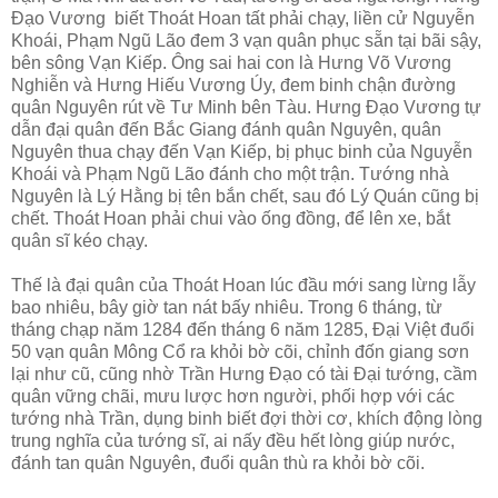
Đạo Vương biết Thoát Hoan tất phải chạy, liền cử Nguyễn
Khoái, Phạm Ngũ Lão đem 3 vạn quân phục sẵn tại bãi sậy,
bên sông Vạn Kiếp. Ông sai hai con là Hưng Võ Vương
Nghiễn và Hưng Hiếu Vương Úy, đem binh chận đường
quân Nguyên rút về Tư Minh bên Tàu. Hưng Đạo Vương tự
dẫn đại quân đến Bắc Giang đánh quân Nguyên, quân
Nguyên thua chạy đến Vạn Kiếp, bị phục binh của Nguyễn
Khoái và Phạm Ngũ Lão đánh cho một trận. Tướng nhà
Nguyên là Lý Hằng bị tên bắn chết, sau đó Lý Quán cũng bị
chết. Thoát Hoan phải chui vào ống đồng, để lên xe, bắt
quân sĩ kéo chạy.
Thế là đại quân của Thoát Hoan lúc đầu mới sang lừng lẫy
bao nhiêu, bây giờ tan nát bấy nhiêu. Trong 6 tháng, từ
tháng chạp năm 1284 đến tháng 6 năm 1285, Đại Việt đuổi
50 vạn quân Mông Cổ ra khỏi bờ cõi, chỉnh đốn giang sơn
lại như cũ, cũng nhờ Trần Hưng Đạo có tài Đại tướng, cầm
quân vững chãi, mưu lược hơn người, phối hợp với các
tướng nhà Trần, dụng binh biết đợi thời cơ, khích động lòng
trung nghĩa của tướng sĩ, ai nấy đều hết lòng giúp nước,
đánh tan quân Nguyên, đuổi quân thù ra khỏi bờ cõi.