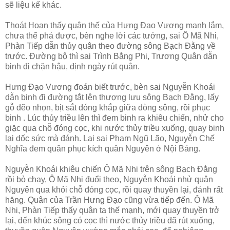
sẽ liệu kế khác.
Thoát Hoan thấy quân thế của Hưng Đạo Vương mạnh lắm,
chưa thể phá được, bèn nghe lời các tướng, sai Ô Mã Nhi,
Phàn Tiếp dẫn thủy quân theo đường sông Bạch Đằng về
trước. Đường bộ thì sai Trình Bằng Phi, Trương Quân dẫn
binh đi chặn hậu, định ngày rút quân.
Hưng Đạo Vương đoán biết trước, bèn sai Nguyễn Khoái
dẫn binh đi đường tắt lên thượng lưu sông Bạch Đằng, lấy
gỗ đẽo nhọn, bịt sắt đóng khắp giữa dòng sông, rồi phục
binh . Lúc thủy triều lên thì đem binh ra khiêu chiến, nhử cho
giặc qua chỗ đóng cọc, khi nước thủy triều xuống, quay binh
lại dốc sức mà đánh. Lại sai Phạm Ngũ Lão, Nguyễn Chế
Nghĩa đem quân phục kích quân Nguyên ở Nội Bảng.
Nguyễn Khoái khiêu chiến Ô Mã Nhi trên sông Bạch Đằng
rồi bỏ chạy, Ô Mã Nhi đuổi theo, Nguyễn Khoái nhử quân
Nguyên qua khỏi chỗ đóng cọc, rồi quay thuyền lại, đánh rất
hăng. Quân của Trần Hưng Đạo cũng vừa tiếp đến. Ô Mã
Nhi, Phàn Tiếp thấy quân ta thế mạnh, mới quay thuyền trở
lại, đến khúc sông có cọc thì nước thủy triều đã rút xuống,