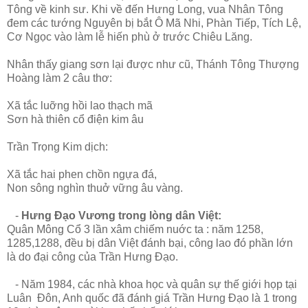
Tông về kinh sư. Khi về đến Hưng Long, vua Nhân Tông
đem các tướng Nguyên bị bắt Ô Mã Nhi, Phàn Tiếp, Tích Lệ,
Cơ Ngọc vào làm lễ hiến phù ở trước Chiêu Lăng.
Nhân thấy giang sơn lại được như cũ, Thánh Tông Thượng
Hoàng làm 2 câu thơ:
Xã tắc luỡng hồi lao thạch mã
Sơn hà thiên cổ điện kim âu
Trần Trọng Kim dịch:
Xã tắc hai phen chồn ngựa đá,
Non sông nghìn thuở vững âu vàng.
-
Hưng Đạo Vương trong lòng dân Việt:
Quân Mông Cổ 3 lần xâm chiếm nuớc ta : năm 1258,
1285,1288, đều bị dân Việt đánh bại, công lao đó phần lớn
là do đại công của Trần Hưng Đạo.
- Năm 1984, các nhà khoa học và quân sự thế giới họp tại
Luân Đôn, Anh quốc đã đánh giá Trần Hưng Đạo là 1 trong