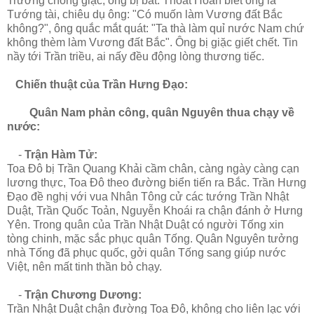
Trường chống giặc, ông bị bắt. Thoát Hoan biết ông là
Tướng tài, chiêu dụ ông: "Có muốn làm Vương đất Bắc
không?", ông quắc mắt quát: "Ta thà làm quỉ nước Nam chứ
không thèm làm Vương đất Bắc". Ông bị giặc giết chết. Tin
nầy tới Trần triều, ai nấy đều động lòng thương tiếc.
Chiến thuật của Trần Hưng Đạo:
Quân Nam phản công, quân Nguyên thua chạy về
nước:
-
Trận Hàm Tử:
Toa Đô bị Trần Quang Khải cầm chân, càng ngày càng cạn
lương thực, Toa Đô theo đường biển tiến ra Bắc. Trần Hưng
Đạo đề nghị với vua Nhân Tông cử các tướng Trần Nhật
Duật, Trần Quốc Toản, Nguyễn Khoái ra chận đánh ở Hưng
Yên. Trong quân của Trần Nhật Duật có người Tống xin
tòng chinh, mặc sắc phục quân Tống. Quân Nguyên tưởng
nhà Tống đã phục quốc, gởi quân Tống sang giúp nước
Việt, nên mất tinh thần bỏ chạy.
-
Trận Chương Dương:
Trần Nhật Duật chận đường Toa Đô, không cho liên lạc với