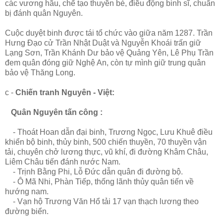
các vương hầu, chế tạo thuyền bè, điều động binh sĩ, chuẩn
bị đánh quân Nguyên.
Cuộc duyệt binh được tái tổ chức vào giữa năm 1287. Trần
Hưng Đạo cử Trần Nhật Duật và Nguyễn Khoái trấn giữ
Lạng Sơn, Trần Khánh Dư bảo vệ Quảng Yên, Lê Phụ Trần
đem quân đóng giữ Nghệ An, còn tự mình giữ trung quân
bảo vệ Thăng Long.
c -
Chiến tranh Nguyên - Việt:
Quân Nguyên tấn công :
- Thoát Hoan dẫn đại binh, Trương Ngọc, Lưu Khuê điều
khiển bộ binh, thủy binh, 500 chiến thuyền, 70 thuyền vận
tải, chuyên chở lương thực, vũ khí, đi đường Khâm Châu,
Liêm Châu tiến đánh nước Nam.
- Trịnh Bằng Phi, Lỗ Đức dẫn quân đi đường bộ.
- Ô Mã Nhi, Phàn Tiếp, thống lãnh thủy quân tiến về
hướng nam.
- Vạn hộ Trương Văn Hổ tải 17 vạn thạch lương theo
đường biển.