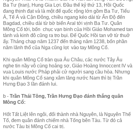
Ba Tư (Iran), Hung Gia Lợi. Đầu thế kỷ thứ 13, Hồi Quốc
đang thịnh đạt và là một đế quốc rộng lớn gồm Ba Tư, Tiểu
Á, Tế Á và Cận Đông, chiều ngang kéo dài từ Ấn Độ đến
Bagdad, chiều dài từ bờ biển Aral tới vịnh Ba Tư. Quân
Mông Cổ tới, bốn chục vạn binh của Hồi Giáo Mohamed tan
tành và kinh đô cũng ra tro bụi. Đế Quốc Hồi tan vỡ từ thuở
ấy. Tháng chạp năm 1237 đến tháng năm 1238, bốn phần
năm lãnh thổ của Nga cũng lọt vào tay Mông Cổ.
Khi quân Mông Cổ tràn qua Âu Châu, các nước Tây Âu
nghe tin nầy vô cùng hoảng sợ, Giáo Hoàng Innoccent IV và
vua Louis nước Pháp phải cử người sang cầu hòa. Nhưng
khi quân Mông Cổ sang xâm lăng nước Nam thì bị Trần
Hưng Đạo 3 lần đánh lui.
b -
Trần Thái Tông, Trần Hưng Đạo đánh thắng quân
Mông Cổ:
Hốt Tất Liệt lên ngôi, đổi thành nhà Nguyên, là Nguyên Thế
Tổ, đem quân đánh chiếm nhà Tống bên Tàu. Từ đó cả
nước Tàu bị Mông Cổ cai trị.