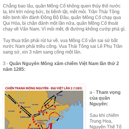
Chẳng bao lâu, quân Mông Cổ không quen thủy thổ nước
ta, khí trời nóng bức, bị bệnh tật, mệt mỏi. Trần Thái Tông
tiến binh lên đánh Đông Bộ Đầu, quân Mông Cổ chạy qua
Qui Hóa, bị chận đánh một lần nữa, quân Mông Cổ thoát
chạy về Vân Nam. Vì mỏi mệt, đi đường không cướp phá gì.
Tuy thua trận phải rút lui về, vua Mông Cổ vẫn sai sứ bắt
nước Nam phải triều cống. Vua Thái Tông sai Lê Phụ Trần
sang sứ, xin 3 năm sang cống một lần.
3 -
Quân Nguyên Mông xâm chiếm Việt Nam lần thứ 2
năm 1285:
a -
Tham vọng
của quân
Nguyên:
Sau khi chiếm
Trung Hoa,
Nguyên Thế Tổ