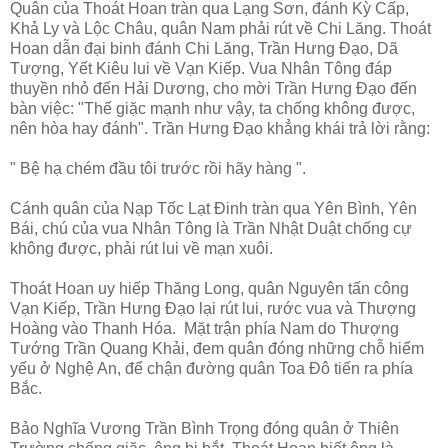
Quân của Thoát Hoan tràn qua Lạng Sơn, đánh Kỳ Cấp,
Khả Ly và Lộc Châu, quân Nam phải rút về Chi Lăng. Thoát
Hoan dẫn đại binh đánh Chi Lăng, Trần Hưng Đạo, Dã
Tượng, Yết Kiêu lui về Vạn Kiếp. Vua Nhân Tông đáp
thuyền nhỏ đến Hải Dương, cho mời Trần Hưng Đạo đến
bàn việc: "Thế giặc mạnh như vậy, ta chống không được,
nên hòa hay đánh". Trần Hưng Đạo khẳng khái trả lời rằng:
" Bệ hạ chém đầu tôi trước rồi hãy hàng ".
Cánh quân của Nạp Tốc Lạt Đinh tràn qua Yên Bình, Yên
Bái, chú của vua Nhân Tông là Trần Nhật Duật chống cự
không được, phải rút lui về mạn xuôi.
Thoát Hoan uy hiếp Thăng Long, quân Nguyên tấn công
Vạn Kiếp, Trần Hưng Đạo lại rút lui, rước vua và Thượng
Hoàng vào Thanh Hóa. Mặt trận phía Nam do Thượng
Tướng Trần Quang Khải, đem quân đóng những chỗ hiểm
yếu ở Nghệ An, để chận đường quân Toa Đô tiến ra phía
Bắc.
Bảo Nghĩa Vương Trần Bình Trọng đóng quân ở Thiên