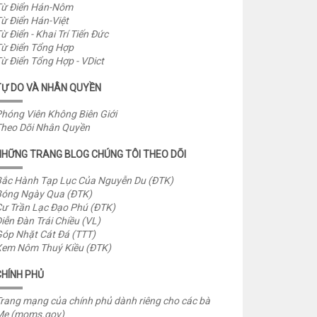
ừ Điển Hán-Nôm
ừ Điển Hán-Việt
ừ Điển - Khai Trí Tiến Đức
ừ Điển Tổng Hợp
ừ Điển Tổng Hợp - VDict
TỰ DO VÀ NHÂN QUYỀN
hóng Viên Không Biên Giới
heo Dõi Nhân Quyền
NHỮNG TRANG BLOG CHÚNG TÔI THEO DÕI
ắc Hành Tạp Lục Của Nguyễn Du (ĐTK)
óng Ngày Qua (ĐTK)
ư Trần Lạc Đạo Phú (ĐTK)
iễn Đàn Trái Chiều (VL)
óp Nhặt Cát Đá (TTT)
em Nôm Thuý Kiều (ĐTK)
CHÍNH PHỦ
rang mạng của chính phủ dành riêng cho các bà
Mẹ (moms.gov)