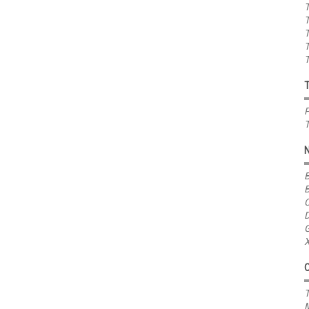
T
T
T
T
T
P
T
B
B
C
D
G
X
T