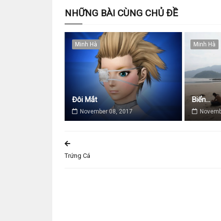
NHỮNG BÀI CÙNG CHỦ ĐỀ
Minh Hà
Minh Hà
Đôi Mắt
Biển...
November 08, 2017
Novemb
Trứng Cá