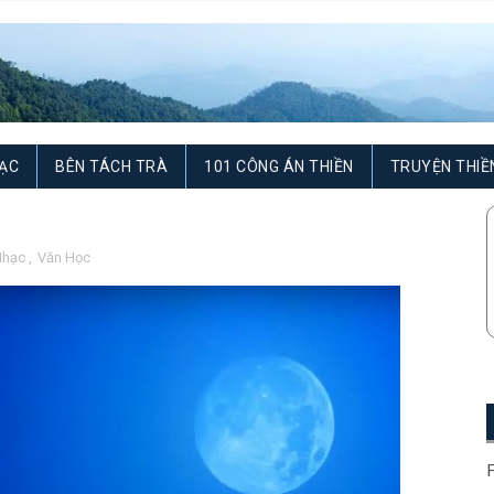
ẠC
BÊN TÁCH TRÀ
101 CÔNG ÁN THIỀN
TRUYỆN THIỀ
Nhạc
,
Văn Học
F