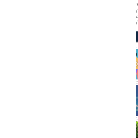
T
(
D
(