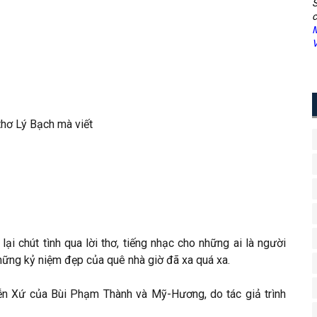
S
c
M
V
hơ Lý Bạch mà viết
ại chút tình qua lời thơ, tiếng nhạc cho những ai là người
ững kỷ niệm đẹp của quê nhà giờ đã xa quá xa.
ễn Xứ của Bùi Phạm Thành và Mỹ-Hương, do tác giả trình