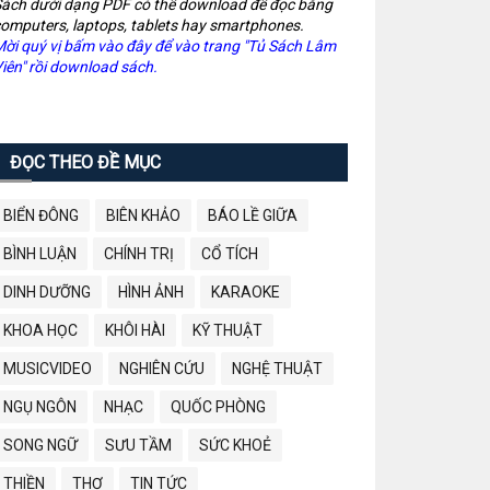
ách dưới dạng PDF có thể download để đọc bằng
omputers, laptops, tablets hay smartphones.
ời quý vị bấm vào đây để vào trang "Tủ Sách Lâm
iên" rồi download sách.
ĐỌC THEO ĐỀ MỤC
BIỂN ĐÔNG
BIÊN KHẢO
BÁO LỀ GIỮA
BÌNH LUẬN
CHÍNH TRỊ
CỔ TÍCH
DINH DƯỠNG
HÌNH ẢNH
KARAOKE
KHOA HỌC
KHÔI HÀI
KỸ THUẬT
MUSICVIDEO
NGHIÊN CỨU
NGHỆ THUẬT
NGỤ NGÔN
NHẠC
QUỐC PHÒNG
SONG NGỮ
SƯU TẦM
SỨC KHOẺ
THIỀN
THƠ
TIN TỨC