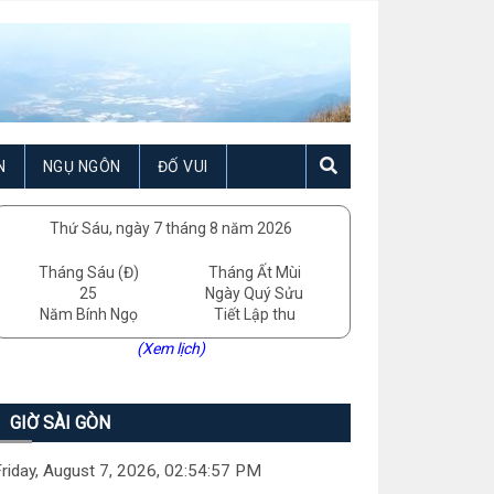
N
NGỤ NGÔN
ĐỐ VUI
Thứ Sáu, ngày 7 tháng 8 năm 2026
Tháng Sáu (Đ)
Tháng Ất Mùi
25
Ngày Quý Sửu
Năm Bính Ngọ
Tiết Lập thu
(Xem lịch)
GIỜ SÀI GÒN
riday, August 7, 2026, 02:54:58 PM