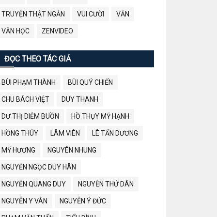
TRUYỆN THẬT NGẮN
VUI CƯỜI
VĂN
VĂN HỌC
ZENVIDEO
ĐỌC THEO TÁC GIẢ
BÙI PHẠM THÀNH
BÙI QUÝ CHIẾN
CHU BÁCH VIỆT
DUY THANH
DƯ THỊ DIỄM BUỒN
HỒ THỤY MỸ HẠNH
HỒNG THÚY
LÂM VIÊN
LÊ TẤN DƯƠNG
MỸ HƯƠNG
NGUYÊN NHUNG
NGUYỄN NGỌC DUY HÂN
NGUYỄN QUANG DUY
NGUYỄN THỨ DÂN
NGUYỄN Y VÂN
NGUYỄN Ý ĐỨC