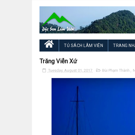
TỦ SÁCH LÂM VIÊN
TRANG NH
Trăng Viễn Xứ
Tuesday, August 01, 2017
Bùi Phạm Thành
,