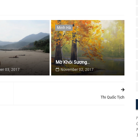
Minh Hà
Mờ Khói Sương...
er 03, 2017
November 02, 2017
Thi Quốc Tịch
H
G
T