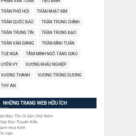
PHẠM VĂN TUẤN
TIỂU BÌNH
TRẦN PHỐ HỘI
TRẦN NHẬT KIM
TRẦN QUỐC BẢO
TRẦN TRUNG CHÍNH
TRẦN TRUNG TÍN
TRẦN TRUNG ĐẠO
TRẦN VĂN GIANG
TRẦN ĐÌNH TUẤN
TUỆ NGA
TÂM MINH NGÔ TẰNG GIAO
UYÊN VY
VƯƠNG KHẨU NGHIỆP
VƯƠNG THANH
VƯƠNG TRÙNG DƯƠNG
THY AN
NHỮNG TRANG WEB HỮU ÍCH
ội Bảo Tồn Di Sản Chữ Nôm
iúp Đọc Truyện Kiều
Nam Hoa Kinh
hi Viện