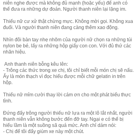
niên nghe được mà không đủ mạnh (hoặc yếu) để anh có
thể đưa ra những dự đoán. Người thanh niên lại lặng im.
Thiếu nữ cư xử thật chừng mực. Không mời gọi. Không xua
đuổi. Và người thanh niên đang càng thêm xao động.
Nhìn đôi bàn tay nhẹ nhõm của người nữ chọn ra những túi
nylon be bé, lấy ra những hộp giấy con con. Với đủ thứ các
nhãn hiệu.
Anh thanh niên bỗng kêu lên:
- Trông các thức trong xe chị, tôi chỉ biết mỗi món chị sẽ nấu.
Ấy là món thạch vì đọc hiểu được mỗi chữ gelatin in trên
hộp.
Thiếu nữ mỉm cười thay lời cám ơn cho một phát biểu thực
tình.
Đứng đấy trông người thiếu nữ lựa ra một lô lắt nhắt, người
thanh niên vẫn không bước đến đỡ tay. Ngại e có thể bị
hiểu lầm là một suồng sã quá mức. Anh chỉ dám nói:
- Chị để tôi đẩy giùm xe này một chút.