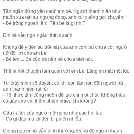
Tần ngần đứng yên cạnh em bé. Người thanh niên như
muốn xua tan sự ngưng đọng, anh cúi xuống gợi chuyện:
- Bé trông ngoan lắm. Tên bé là gì nhỉ?
Em bé vẫn ngơ ngác nhìn quanh.
Không để ý đến sự dốt nát của anh con trai chưa vợ, người
nữ đỡ lời cho em bé:
- Bé tên ... Bé còn bé nên bé chưa biết nói.
Thế là hết chuyện làm quen với em bé. Lặng im mất một lúc.
Tự thấy mình vô duyên, có khi còn làm rộn đến người nữ,
anh thanh niên rụt rè:
- Tôi thực tâm cũng muốn đỡ tay chị một chút. Không hiểu
có gây cho chị thêm phiền nhiễu chi không?
Câu trả lời của người nữ nghe như câu hỏi lại:
- Có gì đâu mà tôi đến bị phiền nhiễu.
Giọng người nữ vẫn bình thường. Đủ rõ để người thanh