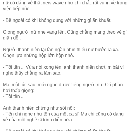
nữ có dáng vẻ thật new wave như chị chắc rất vụng về trong
việc bếp núc.
- Bề ngoài có khi không đúng với những gì ẩn khuất.
Giọng người nữ nhẹ vang lên. Cũng chẳng mang theo vẻ gì
giận dỗi.
Người thanh niên lại tần ngần nhìn thiếu nữ bước ra xa.
Chọn lựa những hộp lớn hộp nhỏ.
- Tôi tên ... Vừa nói xong tên, anh thanh niên chợt im bặt vì
nghe thấy chẳng ra làm sao.
Mãi một lúc sau, mới nghe được tiếng người nữ. Có phần
hơi thấp giọng:
- Tôi tên ...
Anh thanh niên chừng như sôi nổi:
- Tên chị nghe như tên của một ca sĩ. Mà chị cũng có dáng
vẻ của một nghệ sĩ trình diễn nữa.