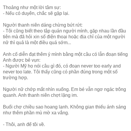
Thoảng như một lời tâm sự:
- Nếu có duyên, chắc sẽ gặp lại.
Người thanh niên dáng chừng bứt rứt:
- Tôi cũng biết theo tập quán người mình, gặp nhau lần đầu
tiên mà đã hỏi xin số điện thoại hoặc địa chỉ của một người
nữ thì quả là một điều quá sớm...
Anh cố diễn đạt thêm ý mình bằng một câu có lẫn đoạn tiếng
Anh được bẻ vụn:
- Người Mỹ họ nói câu gì đó, có đoạn never too early and
never too late. Tôi thấy cũng có phần đúng trong một số
trường hợp.
Người nữ chớp mắt nhìn xuống. Em bé vẫn ngơ ngác trông
quanh. Anh thanh niên chợt lặng im.
Buổi chợ chiều sao hoang lạnh. Không gian thiếu ánh sáng
như thêm phần mù mờ xa vắng.
- Thôi, anh để tôi về.