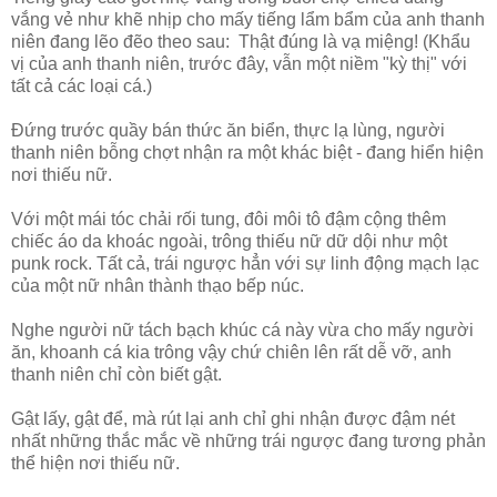
vắng vẻ như khẽ nhịp cho mấy tiếng lẩm bẩm của anh thanh
niên đang lẽo đẽo theo sau: Thật đúng là vạ miệng! (Khẩu
vị của anh thanh niên, trước đây, vẫn một niềm "kỳ thị" với
tất cả các loại cá.)
Đứng trước quầy bán thức ăn biển, thực lạ lùng, người
thanh niên bỗng chợt nhận ra một khác biệt - đang hiển hiện
nơi thiếu nữ.
Với một mái tóc chải rối tung, đôi môi tô đậm cộng thêm
chiếc áo da khoác ngoài, trông thiếu nữ dữ dội như một
punk rock. Tất cả, trái ngược hẳn với sự linh động mạch lạc
của một nữ nhân thành thạo bếp núc.
Nghe người nữ tách bạch khúc cá này vừa cho mấy người
ăn, khoanh cá kia trông vậy chứ chiên lên rất dễ vỡ, anh
thanh niên chỉ còn biết gật.
Gật lấy, gật để, mà rút lại anh chỉ ghi nhận được đậm nét
nhất những thắc mắc về những trái ngược đang tương phản
thể hiện nơi thiếu nữ.