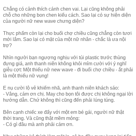
Chẳng có cảnh thích cánh chen vai. Lại cũng không phải
chỗ cho những bon chen kiểu cách. Sao lại có sự hiện diện
của người nữ new wave chưng diện?
Thực phẩm còn lại cho buổi chợ chiều cũng chẳng còn tươi
mới lắm. Sao lại có mặt của một nữ nhân - chắc là ưa nội
trợ?
Nhìn người bạn ngượng nghịu với túi plastic trước thùng
đựng giá, anh thanh niên không khỏi mỉm cười với ý nghĩ
giễu cợt: Một thiếu nữ new wave - đi buổi chợ chiều - ắt phải
là một thiếu nữ vụng!
E nụ cười lộ vẻ khiếm nhã, anh thanh niên khách sáo:
- Vâng, cám ơn chị. May cho bọn tôi được chị không ngại lời
hướng dẫn. Chứ không thì cũng đến phải lúng túng.
Bên cạnh chiếc xe đẩy với một em bé gái, người nữ thật
thời trang. Và cũng thật mềm mỏng:
- Có gì đâu mà anh phải cám ơn.