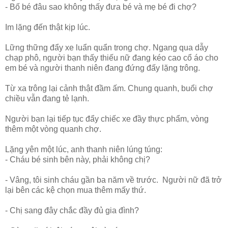
- Bố bé đâu sao không thấy đưa bé và mẹ bé đi chợ?
Im lặng đến thật kịp lúc.
Lững thững đẩy xe luẩn quẩn trong chợ. Ngang qua dẫy
chạp phô, người bạn thấy thiếu nữ đang kéo cao cổ áo cho
em bé và người thanh niên đang đứng đấy lặng trông.
Từ xa trông lại cảnh thật đầm ấm. Chung quanh, buổi chợ
chiều vẫn đang tẻ lạnh.
Người bạn lại tiếp tục đẩy chiếc xe đầy thực phẩm, vòng
thêm một vòng quanh chợ.
Lặng yên một lúc, anh thanh niên lúng túng:
- Cháu bé sinh bên này, phải không chị?
- Vâng, tôi sinh cháu gần ba năm về trước. Người nữ đã trở
lại bên các kệ chọn mua thêm mấy thứ.
- Chị sang đây chắc đầy đủ gia đình?