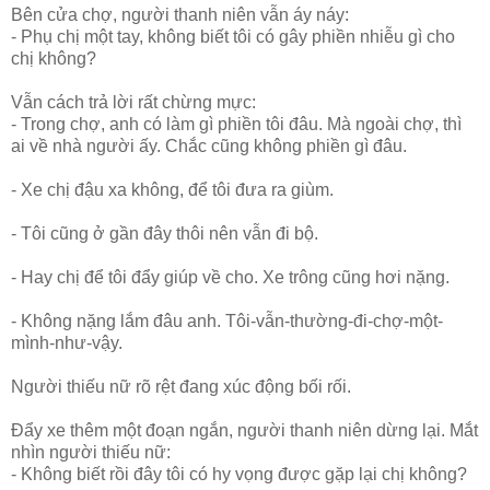
Bên cửa chợ, người thanh niên vẫn áy náy:
- Phụ chị một tay, không biết tôi có gây phiền nhiễu gì cho
chị không?
Vẫn cách trả lời rất chừng mực:
- Trong chợ, anh có làm gì phiền tôi đâu. Mà ngoài chợ, thì
ai về nhà người ấy. Chắc cũng không phiền gì đâu.
- Xe chị đậu xa không, để tôi đưa ra giùm.
- Tôi cũng ở gần đây thôi nên vẫn đi bộ.
- Hay chị để tôi đẩy giúp về cho. Xe trông cũng hơi nặng.
- Không nặng lắm đâu anh. Tôi-vẫn-thường-đi-chợ-một-
mình-như-vậy.
Người thiếu nữ rõ rệt đang xúc động bối rối.
Đẩy xe thêm một đoạn ngắn, người thanh niên dừng lại. Mắt
nhìn người thiếu nữ:
- Không biết rồi đây tôi có hy vọng được gặp lại chị không?