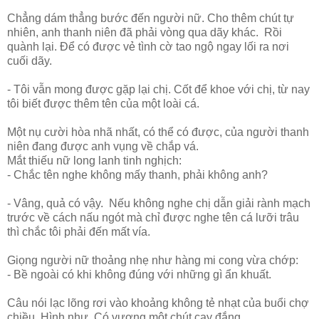
Chẳng dám thẳng bước đến người nữ. Cho thêm chút tự
nhiên, anh thanh niên đã phải vòng qua dãy khác. Rồi
quành lại. Để có được vẻ tình cờ tao ngộ ngay lối ra nơi
cuối dãy.
- Tôi vẫn mong được gặp lại chị. Cốt để khoe với chị, từ nay
tôi biết được thêm tên của một loài cá.
Một nụ cười hòa nhã nhất, có thể có được, của người thanh
niên đang được anh vụng về chắp vá.
Mắt thiếu nữ long lanh tinh nghịch:
- Chắc tên nghe không mấy thanh, phải không anh?
- Vâng, quả có vậy. Nếu không nghe chị dẫn giải rành mạch
trước về cách nấu ngót mà chỉ được nghe tên cá lưỡi trâu
thì chắc tôi phải đến mất vía.
Giọng người nữ thoảng nhẹ như hàng mi cong vừa chớp:
- Bề ngoài có khi không đúng với những gì ẩn khuất.
Câu nói lạc lõng rơi vào khoảng không tẻ nhạt của buổi chợ
chiều. Hình như. Có vương một chút cay đắng.