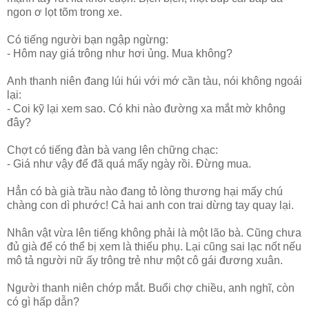
ngon ơ lọt tõm trong xe.
Có tiếng người bạn ngập ngừng:
- Hôm nay giá trông như hơi ủng. Mua không?
Anh thanh niên đang lúi húi với mớ cần tàu, nói không ngoái
lại:
- Coi kỹ lại xem sao. Có khi nào đường xa mắt mờ không
đây?
Chợt có tiếng đàn bà vang lên chững chạc:
- Giá như vậy để đã quá mấy ngày rồi. Đừng mua.
Hẳn có bà già trầu nào đang tỏ lòng thương hại mấy chú
chàng con dì phước! Cả hai anh con trai dừng tay quay lại.
Nhân vật vừa lên tiếng không phải là một lão bà. Cũng chưa
đủ già để có thể bị xem là thiếu phụ. Lại cũng sai lạc nốt nếu
mô tả người nữ ấy trông trẻ như một cô gái đương xuân.
Người thanh niên chớp mắt. Buổi chợ chiều, anh nghĩ, còn
có gì hấp dẫn?