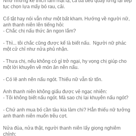
Như những kẻ thích làm mặt lạ, cả ba đều quay lưng lại tiếp
tục chọn lựa mấy bó rau, cải.
Cố tật hay nói vẫn như một bất kham. Hướng về người nữ,
anh thanh niên lên tiếng hỏi:
- Chắc chị nấu thức ăn ngon lắm?
- Thì... tôi chắc cũng được kể là biết nấu. Người nữ phác
một cử chỉ như nửa phủ nhận.
- Thưa chị, nếu không có gì trở ngại, hy vọng chị giúp cho
một lời khuyên về món ăn nên nấu.
- Có lẽ anh nên nấu ngót. Thiếu nữ vẫn từ tốn.
Anh thanh niên không giấu được vẻ ngạc nhiên:
- Tôi không biết nấu ngót. Mà sao chị lại khuyên nấu ngót?
- Chứ anh mua bó cần tàu kia làm chi? Hẳn thiếu nữ tưởng
anh thanh niên muốn trêu cợt.
Nửa đùa, nửa thật, người thanh niên lấy giọng nghiêm
chỉnh: