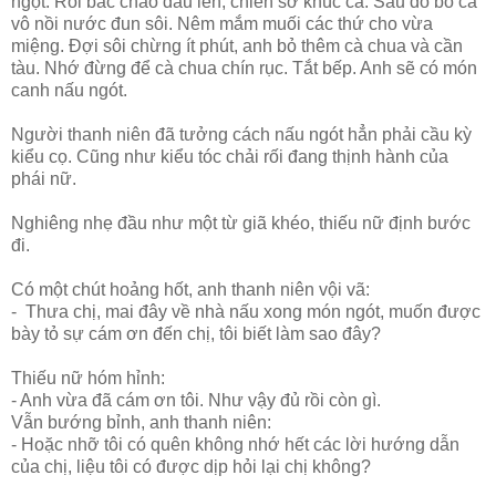
ngọt. Rồi bắc chảo dầu lên, chiên sơ khúc cá. Sau đó bỏ cá
vô nồi nước đun sôi. Nêm mắm muối các thứ cho vừa
miệng. Đợi sôi chừng ít phút, anh bỏ thêm cà chua và cần
tàu. Nhớ đừng để cà chua chín rục. Tắt bếp. Anh sẽ có món
canh nấu ngót.
Người thanh niên đã tưởng cách nấu ngót hẳn phải cầu kỳ
kiểu cọ. Cũng như kiểu tóc chải rối đang thịnh hành của
phái nữ.
Nghiêng nhẹ đầu như một từ giã khéo, thiếu nữ định bước
đi.
Có một chút hoảng hốt, anh thanh niên vội vã:
- Thưa chị, mai đây về nhà nấu xong món ngót, muốn được
bày tỏ sự cám ơn đến chị, tôi biết làm sao đây?
Thiếu nữ hóm hỉnh:
- Anh vừa đã cám ơn tôi. Như vậy đủ rồi còn gì.
Vẫn bướng bỉnh, anh thanh niên:
- Hoặc nhỡ tôi có quên không nhớ hết các lời hướng dẫn
của chị, liệu tôi có được dịp hỏi lại chị không?