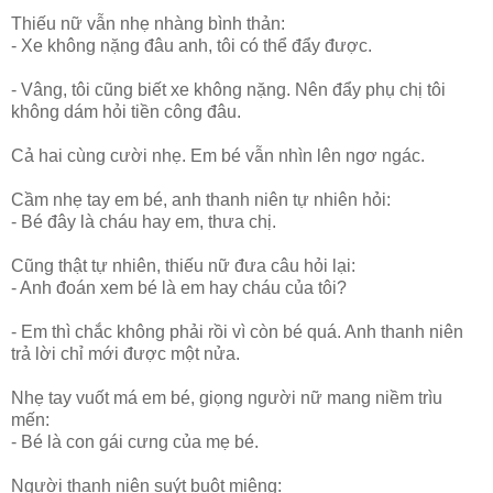
Thiếu nữ vẫn nhẹ nhàng bình thản:
- Xe không nặng đâu anh, tôi có thể đẩy được.
- Vâng, tôi cũng biết xe không nặng. Nên đẩy phụ chị tôi
không dám hỏi tiền công đâu.
Cả hai cùng cười nhẹ. Em bé vẫn nhìn lên ngơ ngác.
Cầm nhẹ tay em bé, anh thanh niên tự nhiên hỏi:
- Bé đây là cháu hay em, thưa chị.
Cũng thật tự nhiên, thiếu nữ đưa câu hỏi lại:
- Anh đoán xem bé là em hay cháu của tôi?
- Em thì chắc không phải rồi vì còn bé quá. Anh thanh niên
trả lời chỉ mới được một nửa.
Nhẹ tay vuốt má em bé, giọng người nữ mang niềm trìu
mến:
- Bé là con gái cưng của mẹ bé.
Người thanh niên suýt buột miệng: