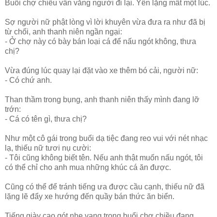
Buổi chợ chiều vẫn vắng người đi lại. Yên lặng mất một lúc.
Sợ người nữ phật lòng vì lời khuyên vừa đưa ra như đã bị
từ chối, anh thanh niên ngần ngại:
- Ở chợ này có bày bán loại cá để nấu ngót không, thưa
chị?
Vừa đúng lúc quay lại đặt vào xe thêm bó cải, người nữ:
- Có chứ anh.
Than thầm trong bụng, anh thanh niên thấy mình đang lỡ
trớn:
- Cá có tên gì, thưa chị?
Như một cô gái trong buổi dạ tiệc đang reo vui với nét nhạc
lạ, thiếu nữ tươi nụ cười:
- Tôi cũng không biết tên. Nếu anh thật muốn nấu ngót, tôi
có thể chỉ cho anh mua những khúc cá ăn được.
Cũng có thể để tránh tiếng ưa được cầu cạnh, thiếu nữ đã
lặng lẽ đẩy xe hướng đến quầy bán thức ăn biển.
Tiếng giày cao gót nhẹ vang trong buổi chợ chiều đang