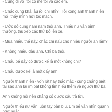
- Cùng đi với tôi có mẹ tôi và các em.
- Chắc cũng khá lâu rồi chị nhỉ? Hỏi xong anh thanh niên
mới thấy mình hơi tọc mạch.
- Ước độ cũng năm năm thôi anh. Thiếu nữ vẫn bình
thường, thu xếp các thứ bỏ lên xe.
- Mua nhiều thế này, chắc chị nấu cho nhiều người ăn lắm?
- Không nhiều đâu anh. Chỉ ba thôi.
- Cháu bé đây có được kể là một không chị?
- Cháu được kể là một đấy anh.
Người thanh niên - vốn rất hay thắc mắc - cũng chẳng biết
tại sao anh lại im bặt không tìm hiểu thêm về người thứ ba.
Anh không hỏi nên chẳng có được câu trả lời.
Người thiếu nữ vẫn luôn tay bận bịu. Em bé vẫn nhìn quanh
ngơ ngác.