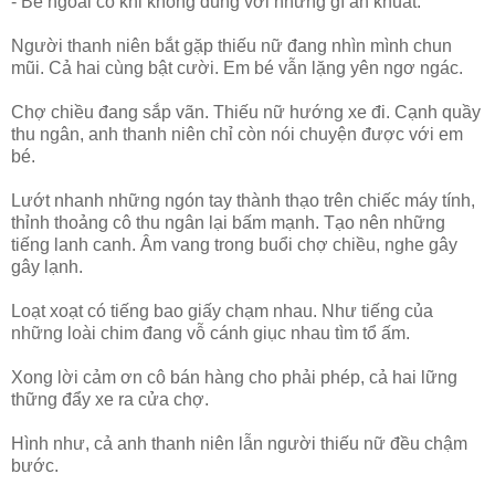
- Bề ngoài có khi không đúng với những gì ẩn khuất.
Người thanh niên bắt gặp thiếu nữ đang nhìn mình chun
mũi. Cả hai cùng bật cười. Em bé vẫn lặng yên ngơ ngác.
Chợ chiều đang sắp vãn. Thiếu nữ hướng xe đi. Cạnh quầy
thu ngân, anh thanh niên chỉ còn nói chuyện được với em
bé.
Lướt nhanh những ngón tay thành thạo trên chiếc máy tính,
thỉnh thoảng cô thu ngân lại bấm mạnh. Tạo nên những
tiếng lanh canh. Âm vang trong buổi chợ chiều, nghe gây
gây lạnh.
Loạt xoạt có tiếng bao giấy chạm nhau. Như tiếng của
những loài chim đang vỗ cánh giục nhau tìm tổ ấm.
Xong lời cảm ơn cô bán hàng cho phải phép, cả hai lững
thững đẩy xe ra cửa chợ.
Hình như, cả anh thanh niên lẫn người thiếu nữ đều chậm
bước.