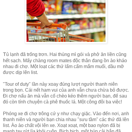
T
ủ lạnh đã trống trơn. Hai thùng mì gói và phở ăn liền cũng
hết sạch. Mấy chàng room mates độc thân đang ồn ào kháo
nhau đi chợ. Một loạt các thứ lẩm cẩm mắm muối, dầu mỡ
được dịp lên list.
"Tour of duty" lần này xoay đúng lượt người thanh niên
trong bọn. Cái nết ham vui của anh vẫn chưa chừa bỏ được.
Đi chợ nấu ăn mà vẫn cố chèo kéo thêm người bạn, để sau
đó còn tính chuyện cà phê thuốc lá. Một công đôi ba việc!
Phóng xe đi chợ trông cứ y như chạy giặc. Vào đến nơi, anh
thanh niên và người bạn chia nhau "sưu tầm" các thứ đã lên
list. Ào ào chất vội lên xe. Xoạt xoạt, một bao nylon đã bị
mạnh tay rứt lìa khỏi cuộn. Bịch bịch, một búp cải bắp đã