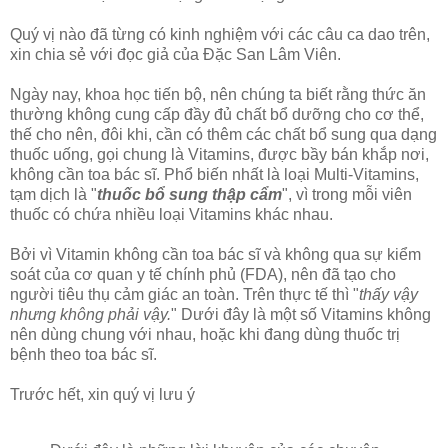
Quý vị nào đã từng có kinh nghiệm với các câu ca dao trên,
xin chia sẻ với đọc giả của Đặc San Lâm Viên.
Ngày nay, khoa học tiến bộ, nên chúng ta biết rằng thức ăn
thường không cung cấp đầy đủ chất bổ dưỡng cho cơ thể,
thế cho nên, đôi khi, cần có thêm các chất bổ sung qua dạng
thuốc uống, gọi chung là Vitamins, được bầy bán khắp nơi,
không cần toa bác sĩ. Phổ biến nhất là loại Multi-Vitamins,
tạm dịch là "
thuốc bổ sung thập cẩm
", vì trong mỗi viên
thuốc có chứa nhiều loại Vitamins khác nhau.
Bởi vì Vitamin không cần toa bác sĩ và không qua sự kiểm
soát của cơ quan y tế chính phủ (FDA), nên đã tạo cho
người tiêu thụ cảm giác an toàn. Trên thực tế thì "
thấy vậy
nhưng không phải vậy.
" Dưới đây là một số Vitamins không
nên dùng chung với nhau, hoặc khi đang dùng thuốc trị
bệnh theo toa bác sĩ.
Trước hết, xin quý vị lưu ý