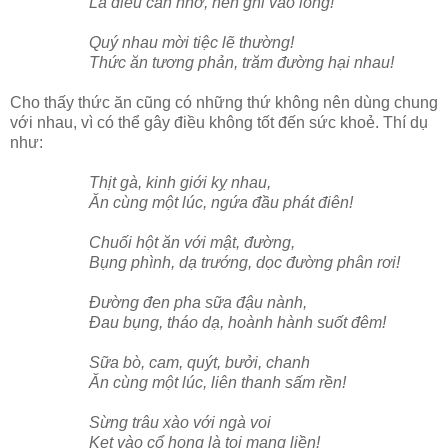
Là điều cần nhớ, nên ghi vào lòng!
Quý nhau mời tiệc lẽ thường!
Thức ăn tương phản, trăm đường hại nhau!
Cho thấy thức ăn cũng có những thứ không nên dùng chung
với nhau, vì có thể gây điều không tốt đến sức khoẻ. Thí dụ
như:
Thịt gà, kinh giới kỵ nhau,
Ăn cùng một lúc, ngứa đầu phát điên!
Chuối hột ăn với mật, đường,
Bụng phình, dạ trướng, dọc đường phân rơi!
Đường đen pha sữa đậu nành,
Đau bụng, tháo dạ, hoành hành suốt đêm!
Sữa bò, cam, quýt, bưởi, chanh
Ăn cùng một lúc, liên thanh sấm rền!
Sừng trâu xào với ngà voi
Kẹt vào cổ họng là toi mạng liền!