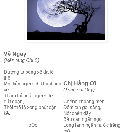
Về Ngay
(Mến tặng Chị S)
Đường tà bóng xế dạ lê
thê,
Chị Hằng Ơi
Một tiễn người đi khuất nẻo
về.
(Tặng em Duy)
Thầm thì nuốt ngược lời
đứt đoạn,
Chếnh choáng men
Thôi thế là xong phút cận
Đêm tàn gọi sáng,
kề.
Nốt chén đầy
Bầu cạn ngẩn ngơ.
oOo
Long lanh ngấn nước trăng
mờ,