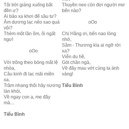
Tội trời giáng xuống bắt
Thuyền neo còn đợi người mơ
đền ư?
bến nào?
Ai bảo xa khơi để sầu tư?
Âm dương lạc nẻo sao quá
oOo
vội?
Thèm một lần ôm, ôi ngất
Chị Hằng ơi, bến nao lòng
ngư!
nhớ,
Sâm - Thương kìa ai ngỡ rời
oOo
xa?
Viễn du hề,
Vời trông theo bóng mắt lệ
Gót chân ngà,
nhòa,
Về đây mau vớt cùng ta ánh
Câu kinh đi lạc mãi miền
vàng!
xa.
Trầm nhang thôi hãy nương
Tiểu Bình
làn khói,
Về ngay con ạ, mẹ đây
mà…
Tiểu Bình