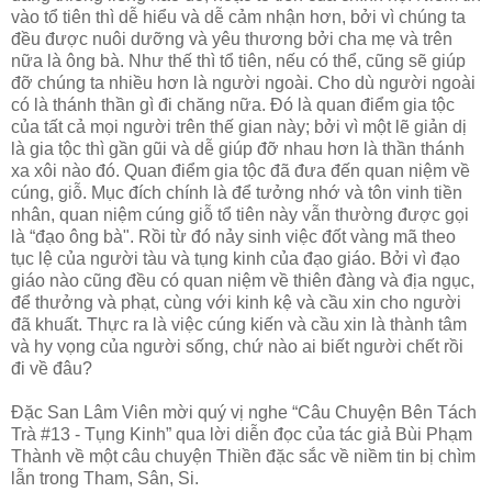
vào tổ tiên thì dễ hiểu và dễ cảm nhận hơn, bởi vì chúng ta
đều được nuôi dưỡng và yêu thương bởi cha mẹ và trên
nữa là ông bà. Như thế thì tổ tiên, nếu có thể, cũng sẽ giúp
đỡ chúng ta nhiều hơn là người ngoài. Cho dù người ngoài
có là thánh thần gì đi chăng nữa. Đó là quan điểm gia tộc
của tất cả mọi người trên thế gian này; bởi vì một lẽ giản dị
là gia tộc thì gần gũi và dễ giúp đỡ nhau hơn là thần thánh
xa xôi nào đó. Quan điểm gia tộc đã đưa đến quan niệm về
cúng, giỗ. Mục đích chính là để tưởng nhớ và tôn vinh tiền
nhân, quan niệm cúng giỗ tổ tiên này vẫn thường được gọi
là “đạo ông bà". Rồi từ đó nảy sinh việc đốt vàng mã theo
tục lệ của người tàu và tụng kinh của đạo giáo. Bởi vì đạo
giáo nào cũng đều có quan niệm về thiên đàng và địa ngục,
để thưởng và phạt, cùng với kinh kệ và cầu xin cho người
đã khuất. Thực ra là việc cúng kiến và cầu xin là thành tâm
và hy vọng của người sống, chứ nào ai biết người chết rồi
đi về đâu?
Đặc San Lâm Viên mời quý vị nghe “Câu Chuyện Bên Tách
Trà #13 - Tụng Kinh” qua lời diễn đọc của tác giả Bùi Phạm
Thành về một câu chuyện Thiền đặc sắc về niềm tin bị chìm
lẫn trong Tham, Sân, Si.