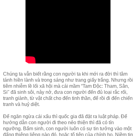
Chúng ta vẫn biết rằng con người ta khi mới ra đời thì tâm
tánh hiền lành và trong sáng như trang giấy trắng. Nhưng rồi
tiêm nhiễm lề lối xã hội mà cái mầm “Tam Độc: Tham, Sân,
Si" đã sinh sôi, nảy nở, đưa con người đến đủ loại rắc rối,
tranh giành, từ vật chất cho đến tinh thần, để rồi đi đến chiến
tranh và huỷ diệt.
Để ngăn ngừa cái xấu thì quốc gia đã đặt ra luật pháp. Để
hướng dẫn con người đi theo nẻo thiện thì đã có tín
ngưỡng. Bẩm sinh, con người luôn có sự tin tưởng vào một
đấng thiêng liêng nào đó, hoặc tổ tiên của chính họ. Niềm tin