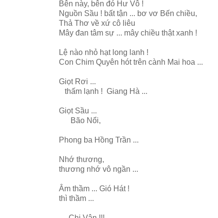
Bên này, bên đó Hư Vô !
Nguồn Sầu ! bất tận ... bơ vơ Bến chiều,
Thả Thơ về xứ cô liêu
Mây đan tâm sự ... mây chiều thật xanh !
Lệ nào nhỏ hạt long lanh !
Con Chim Quyên hót trên cành Mai hoa ...
Giọt Rơi ...
thấm lạnh ! Giang Hà ...
Giọt Sầu ...
Bão Nổi,
Phong ba Hồng Trần ...
Nhớ thương,
thương nhớ vô ngần ...
Âm thầm ... Gió Hát !
thì thầm ...
Chị Vân !!!...