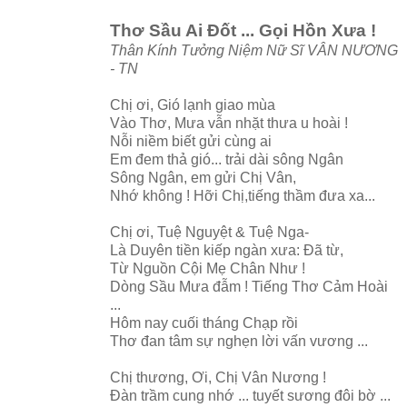
Thơ Sầu Ai Đốt ... Gọi Hồn Xưa !
Thân Kính Tưởng Niệm Nữ Sĩ VÂN NƯƠNG
- TN
Chị ơi, Gió lạnh giao mùa
Vào Thơ, Mưa vẫn nhặt thưa u hoài !
Nỗi niềm biết gửi cùng ai
Em đem thả gió... trải dài sông Ngân
Sông Ngân, em gửi Chị Vân,
Nhớ không ! Hỡi Chị,tiếng thầm đưa xa...
Chị ơi, Tuệ Nguyệt & Tuệ Nga-
Là Duyên tiền kiếp ngàn xưa: Đã từ,
Từ Nguồn Cội Mẹ Chân Như !
Dòng Sầu Mưa đẫm ! Tiếng Thơ Cảm Hoài
...
Hôm nay cuối tháng Chạp rồi
Thơ đan tâm sự nghẹn lời vấn vương ...
Chị thương, Ơi, Chị Vân Nương !
Đàn trầm cung nhớ ... tuyết sương đôi bờ ...