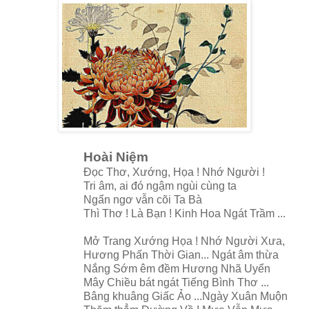
Hoài Niệm
Đọc Thơ, Xướng, Họa ! Nhớ Người !
Tri âm, ai đó ngậm ngùi cùng ta
Ngẩn ngơ vẫn cõi Ta Bà
Thì Thơ ! Là Bạn ! Kinh Hoa Ngát Trầm ...
Mở Trang Xướng Họa ! Nhớ Người Xưa,
Hương Phấn Thời Gian... Ngát âm thừa
Nắng Sớm êm đềm Hương Nhã Uyển
Mây Chiều bát ngát Tiếng Bình Thơ ...
Bâng khuâng Giấc Ảo ...Ngày Xuân Muộn