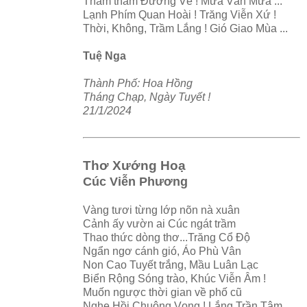
Thăm thẳm Đường Về ! Mưa Vẫn Mưa ...
Lạnh Phím Quan Hoài ! Trăng Viễn Xứ !
Thời, Không, Trầm Lắng ! Gió Giao Mùa ...
Tuệ Nga
Thành Phố: Hoa Hồng
Tháng Chạp, Ngày Tuyết !
21/1/2024
Thơ Xướng Hoạ
Cúc Viễn Phương
Vàng tươi từng lớp nõn nà xuân
Cảnh ấy vườn ai Cúc ngát trầm
Thao thức dòng thơ...Trăng Cổ Độ
Ngẩn ngơ cánh gió, Áo Phù Vân
Non Cao Tuyết trắng, Mầu Luân Lạc
Biển Rộng Sóng trào, Khúc Viễn Âm !
Muốn ngược thời gian về phố cũ
Nghe Hồi Chuông Vọng ! Lắng Trần Tâm .