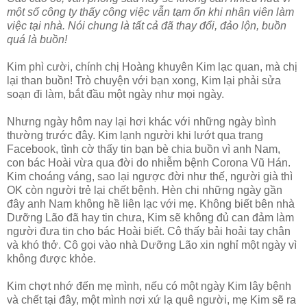
một số công ty thấy công việc vẫn tạm ổn khi nhân viên làm
việc tại nhà. Nói chung là tất cả đã thay đổi, đảo lộn, buồn
quá là buồn!
Kim phì cười, chính chị Hoàng khuyên Kim lạc quan, mà chị
lại than buồn! Trò chuyện với bạn xong, Kim lại phải sửa
soạn đi làm, bắt đầu một ngày như mọi ngày.
Nhưng ngày hôm nay lại hơi khác với những ngày bình
thường trước đây. Kim lạnh người khi lướt qua trang
Facebook, tình cờ thấy tin bạn bè chia buồn vì anh Nam,
con bác Hoài vừa qua đời do nhiễm bệnh Corona Vũ Hán.
Kim choáng váng, sao lại ngược đời như thế, người già thì
OK còn người trẻ lại chết bệnh. Hèn chi những ngày gần
đây anh Nam không hề liên lạc với mẹ. Không biết bên nhà
Dưỡng Lão đã hay tin chưa, Kim sẽ không đủ can đảm làm
người đưa tin cho bác Hoài biết. Cô thấy bải hoải tay chân
và khó thở. Cô gọi vào nhà Dưỡng Lão xin nghỉ một ngày vì
không được khỏe.
Kim chợt nhớ đến mẹ mình, nếu có một ngày Kim lây bệnh
và chết tại đây, một mình nơi xứ lạ quê người, mẹ Kim sẽ ra