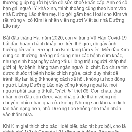
thương giúp người bị vấn đề sức khoẻ khẩn cấp. Anh có cô
bạn gái người Ý khá xinh, thỉnh thoảng cũng theo Nam vào
nhà Dưỡng Lão thăm mẹ. Họ gởi gấm bác Hoài cho Kim và
rất mừng vì có Kim là nhân viên người Việt tại nhà Dưỡng
Lão này.
Bắt đầu tháng Hai năm 2020, con vi trùng Vũ Hán Covid-19
bắt đầu hoành hành khắp nơi trên thế giới, rồi gây ảnh
hưởng tới viện Dưỡng Lão Kim đang làm việc. Mới đầu Kim
cũng coi thường, tưởng nó cũng như các bệnh cúm khác,
nhưng sinh hoạt ngày càng xấu. Hàng triệu người khắp thế
giới bị lây bệnh, hằng trăm ngàn người bị chết. Do chưa tìm
được thuốc trị bệnh hoặc chích ngừa, cách duy nhất để
tránh lây lan là giữ khoảng cách xã hội, không tụ họp đông
người. Làng Dưỡng Lão này cũng không ngoại lệ, mọi
người phải tuân giữ luật
"cách ly"
triệt để. Con cháu, thân
nhân mới đầu còn được vào nhà già để thăm viếng nói
chuyện, nhìn nhau qua cửa kiếng. Nhưng sau khi nạn dịch
lan tràn nặng hơn, nhà Dưỡng Lão không cho thân nhân
vào thăm nữa.
Khi Kim giải thích cho bác Hoài biết, bác rất bực bội, cho là