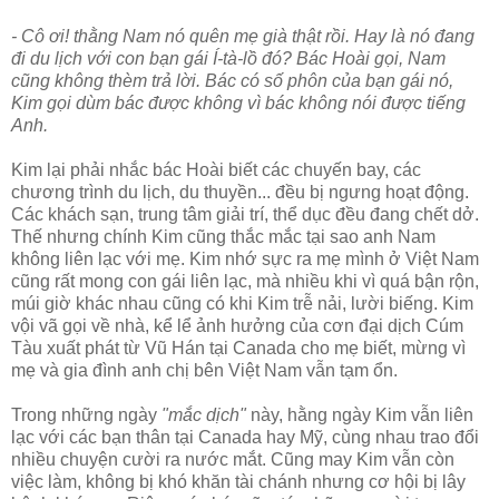
- Cô ơi! thằng Nam nó quên mẹ già thật rồi. Hay là nó đang
đi du lịch với con bạn gái Í-tà-lồ đó? Bác Hoài gọi, Nam
cũng không thèm trả lời. Bác có số phôn của bạn gái nó,
Kim gọi dùm bác được không vì bác không nói được tiếng
Anh.
Kim lại phải nhắc bác Hoài biết các chuyến bay, các
chương trình du lịch, du thuyền... đều bị ngưng hoạt động.
Các khách sạn, trung tâm giải trí, thể dục đều đang chết dở.
Thế nhưng chính Kim cũng thắc mắc tại sao anh Nam
không liên lạc với mẹ. Kim nhớ sực ra mẹ mình ở Việt Nam
cũng rất mong con gái liên lạc, mà nhiều khi vì quá bận rộn,
múi giờ khác nhau cũng có khi Kim trễ nải, lười biếng. Kim
vội vã gọi về nhà, kể lể ảnh hưởng của cơn đại dịch Cúm
Tàu xuất phát từ Vũ Hán tại Canada cho mẹ biết, mừng vì
mẹ và gia đình anh chị bên Việt Nam vẫn tạm ổn.
Trong những ngày
"mắc dịch"
này, hằng ngày Kim vẫn liên
lạc với các bạn thân tại Canada hay Mỹ, cùng nhau trao đổi
nhiều chuyện cười ra nước mắt. Cũng may Kim vẫn còn
việc làm, không bị khó khăn tài chánh nhưng cơ hội bị lây