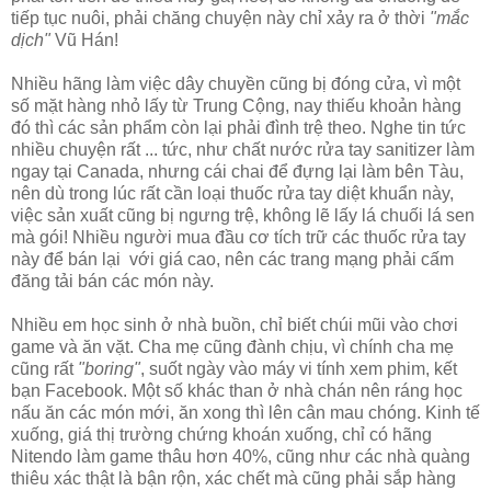
tiếp tục nuôi, phải chăng chuyện này chỉ xảy ra ở thời
"mắc
dịch"
Vũ Hán!
Nhiều hãng làm việc dây chuyền cũng bị đóng cửa, vì một
số mặt hàng nhỏ lấy từ Trung Cộng, nay thiếu khoản hàng
đó thì các sản phẩm còn lại phải đình trệ theo. Nghe tin tức
nhiều chuyện rất ... tức, như chất nước rửa tay sanitizer làm
ngay tại Canada, nhưng cái chai để đựng lại làm bên Tàu,
nên dù trong lúc rất cần loại thuốc rửa tay diệt khuẩn này,
việc sản xuất cũng bị ngưng trệ, không lẽ lấy lá chuối lá sen
mà gói! Nhiều người mua đầu cơ tích trữ các thuốc rửa tay
này để bán lại với giá cao, nên các trang mạng phải cấm
đăng tải bán các món này.
Nhiều em học sinh ở nhà buồn, chỉ biết chúi mũi vào chơi
game và ăn vặt. Cha mẹ cũng đành chịu, vì chính cha mẹ
cũng rất
"boring"
, suốt ngày vào máy vi tính xem phim, kết
bạn Facebook. Một số khác than ở nhà chán nên ráng học
nấu ăn các món mới, ăn xong thì lên cân mau chóng. Kinh tế
xuống, giá thị trường chứng khoán xuống, chỉ có hãng
Nitendo làm game thâu hơn 40%, cũng như các nhà quàng
thiêu xác thật là bận rộn, xác chết mà cũng phải sắp hàng