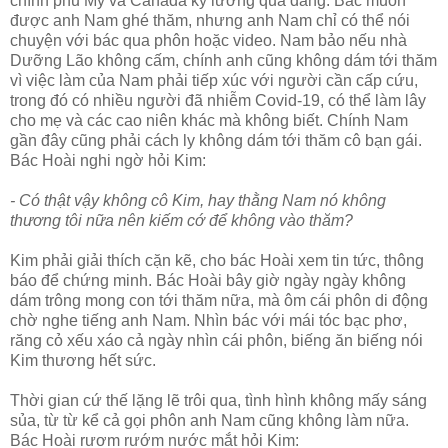
chính phủ Mỹ và Canada kỹ lưỡng quá đáng. Bác muốn
được anh Nam ghé thăm, nhưng anh Nam chỉ có thể nói
chuyện với bác qua phôn hoặc video. Nam bảo nếu nhà
Dưỡng Lão không cấm, chính anh cũng không dám tới thăm
vì việc làm của Nam phải tiếp xúc với người cần cấp cứu,
trong đó có nhiều người đã nhiễm Covid-19, có thể làm lây
cho mẹ và các cao niên khác mà không biết. Chính Nam
gần đây cũng phải cách ly không dám tới thăm cô bạn gái.
Bác Hoài nghi ngờ hỏi Kim:
- Có thật vậy không cô Kim, hay thằng Nam nó không
thương tôi nữa nên kiếm cớ để không vào thăm?
Kim phải giải thích cặn kẽ, cho bác Hoài xem tin tức, thông
báo để chứng minh. Bác Hoài bây giờ ngày ngày không
dám trông mong con tới thăm nữa, mà ôm cái phôn di động
chờ nghe tiếng anh Nam. Nhìn bác với mái tóc bạc phơ,
răng cỏ xếu xáo cả ngày nhìn cái phôn, biếng ăn biếng nói
Kim thương hết sức.
Thời gian cứ thế lặng lẽ trôi qua, tình hình không mấy sáng
sủa, từ từ kể cả gọi phôn anh Nam cũng không làm nữa.
Bác Hoài rươm rướm nước mắt hỏi Kim: