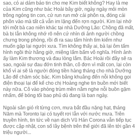
sao, có ai dám báo tin cho mẹ Kim biết không? Hay là mẹ
của Kim cũng như bác Hoài bây giờ, ngày ngày mỏi mòn
trông ngóng tin con, cứ run run mở cái phôn ra, đóng cái
phôn vào mà tất cả vẫn im lặng đến rợn người. Kim lại nhớ
tới một bà cao niên khác tại nhà Dưỡng Lão: Chồng đã mất,
bà bị lẫn không nhớ rõ nên cứ nhìn di ảnh người chồng
chưng trong phòng, rồi đi ra sau tấm hình tìm kiếm như
muốn gặp lại người xưa. Tìm không thấy ai, bà lại ôm tấm
hình ngồi thừ hằng giờ, miệng lẩm bẩm vô nghĩa. Hình ảnh
ấy làm Kim thương và đau lòng lắm. Bác Hoài rồi đây sẽ ra
sao, ngoài sự đau đớn tinh thần, cô đơn vì mất con, lại còn
khổ vì ai sẽ là người đóng tiền hàng tháng cho nhà Dưỡng
Lão để chăm sóc bác. Kim bâng khuâng đến nỗi không gọi
điện thoại lại để kể cho chị Hoàng nghe tin buồn mới biết
này nữa. Cô vào phòng trùm mền nằm nghe nỗi buồn gặm
nhấm, để bóng tối bao phủ dù đang là ban ngày.
Ngoài sân gió rít từng cơn, mưa bắt đầu nặng hạt, tháng
Năm mà Toronto lại có tuyết rơi lẫn với nước mưa. Trên
truyền hình, tin tức về nạn dịch Vũ Hán Corona vẫn tiếp tục
được cập nhật, con số lây bệnh trên thế giới đã lên tới gần 4
triệu người...