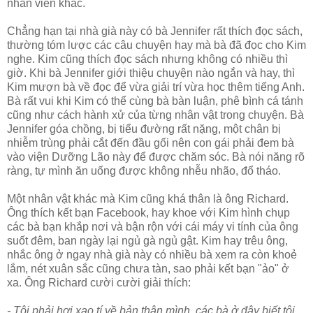
nhân viên khác.
Chẳng hạn tại nhà già này có bà Jennifer rất thích đọc sách,
thường tóm lược các câu chuyện hay mà bà đã đọc cho Kim
nghe. Kim cũng thích đọc sách nhưng không có nhiều thì
giờ. Khi bà Jennifer giới thiệu chuyện nào ngắn và hay, thì
Kim mượn bà về đọc để vừa giải trí vừa học thêm tiếng Anh.
Bà rất vui khi Kim có thể cùng bà bàn luận, phê bình cá tánh
cũng như cách hành xử của từng nhân vật trong chuyện. Bà
Jennifer góa chồng, bị tiểu đường rất nặng, một chân bị
nhiễm trùng phải cắt đến đầu gối nên con gái phải đem bà
vào viện Dưỡng Lão này để được chăm sóc. Bà nói năng rõ
ràng, tự mình ăn uống được không nhễu nhão, đổ tháo.
Một nhân vật khác mà Kim cũng khá thân là ông Richard.
Ông thích kết bạn Facebook, hay khoe với Kim hình chụp
các bà bạn khắp nơi và bận rộn với cái máy vi tính của ông
suốt đêm, ban ngày lại ngủ gà ngủ gật. Kim hay trêu ông,
nhắc ông ở ngay nhà già này có nhiều bà xem ra còn khoẻ
lắm, nét xuân sắc cũng chưa tàn, sao phải kết bạn "ảo" ở
xa. Ông Richard cười cười giải thích:
- Tôi phải hơi xạo tí về bản thân mình, các bà ở đây biết tôi