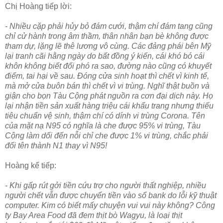
Chị Hoàng tiếp lời:
- Nhiều cặp phải hủy bỏ đám cưới, thậm chí đám tang cũng
chỉ cử hành trong âm thầm, thân nhân bạn bè không được
tham dự, lặng lẽ thê lương vô cùng. Các đảng phái bên Mỹ
lại tranh cãi hằng ngày do bất đồng ý kiến, cái khó bó cái
khôn không biết đối phó ra sao, đường nào cũng có khuyết
điểm, tai hại về sau. Đóng cửa sinh hoạt thì chết vì kinh tế,
mà mở cửa buôn bán thì chết vì vi trùng. Nghĩ thật buồn và
giận cho bọn Tàu Cộng phát nguồn ra cơn đại dịch này. Họ
lại nhận tiền sản xuất hàng triệu cái khẩu trang nhưng thiếu
tiêu chuẩn vệ sinh, thậm chí có dính vi trùng Corona. Tên
của mặt nạ N95 có nghĩa là che được 95% vi trùng, Tàu
Cộng làm dối đến nỗi chỉ che được 1% vi trùng, chắc phải
đổi tên thành N1 thay vì N95!
Hoàng kể tiếp:
- Khi gấp rút gởi tiền cứu trợ cho người thất nghiệp, nhiều
người chết vẫn được chuyển tiền vào sổ bank do lỗi kỹ thuật
computer. Kim có biết mấy chuyện vui vui này không? Công
ty Bay Area Food đã đem thịt bò Wagyu, là loại thịt