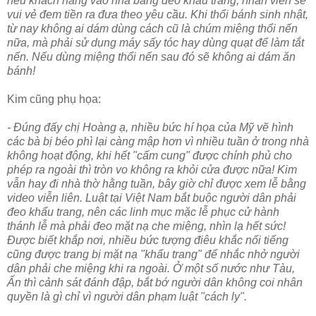
nếu khách hàng vào nhà băng đeo khẩu trang, nhân viên sẽ
vui vẻ đem tiền ra đưa theo yêu cầu. Khi thổi bánh sinh nhật,
từ nay không ai dám dùng cách cũ là chúm miệng thổi nến
nữa, mà phải sử dụng máy sấy tóc hay dùng quạt để làm tắt
nến. Nếu dùng miệng thổi nến sau đó sẽ không ai dám ăn
bánh!
Kim cũng phụ họa:
- Đúng đấy chị Hoàng ạ, nhiều bức hí họa của Mỹ vẽ hình
các bà bị béo phì lại càng mập hơn vì nhiều tuần ở trong nhà
không hoạt động, khi hết "cấm cung" được chính phủ cho
phép ra ngoài thì tròn vo không ra khỏi cửa được nữa! Kim
vẫn hay đi nhà thờ hằng tuần, bây giờ chỉ được xem lễ bằng
video viễn liên. Luật tại Việt Nam bắt buộc người dân phải
đeo khẩu trang, nên các linh mục mặc lễ phục cử hành
thánh lễ mà phải đeo mặt nạ che miệng, nhìn lạ hết sức!
Được biết khắp nơi, nhiều bức tượng điêu khắc nổi tiếng
cũng được trang bị mặt nạ "khẩu trang" để nhắc nhở người
dân phải che miệng khi ra ngoài. Ở một số nước như Tàu,
Ấn thì cảnh sát đánh đập, bắt bớ người dân không coi nhân
quyền là gì chỉ vì người dân phạm luật "cách ly".