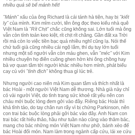
nhiều quá sẽ bể mánh hết!
"Mánh"
xấu của ông Richard là cái tánh hà tiện, hay bị
"kiết
lỵ"
của mình. Kim mỉm cười, tên ông đọc theo kiểu nhà quê
Việt Nam là
"Rít Chịt"
chắc cũng không sai. Lớn tuổi mà ông
vẫn còn tính toán keo kiệt, rít chịt rít chằng. Gần đất xa Trời
rồi mà còn lo việc tiền bạc quá nhiều nghĩ cũng lạ. Nói thế
chứ tuổi già cũng nhiều cái ngộ lắm, thí dụ tuy lớn tuổi
nhưng một số người vẫn còn máu ghen, vẫn
"méc"
với Kim
nhiều chuyện họ điên cuồng ghen hờn khi ông chồng hay
bà vợ quan tâm tới người khác nhiều hơn mình, phát biểu
cay cú với
"tình địch"
không thua gì lúc trẻ.
Nhưng người cao niên mà Kim quan tâm và thích nhất là
bác Hoài - một người Việt Nam dễ thương. Nhà già này chỉ
có vài người Việt, do tình trạng sức khoẻ rất yếu nên con
cháu mới buộc lòng đem gởi vào đây. Riêng bác Hoài thì
khá tỉnh táo, do tay chân run rẩy vì bị chứng Parkinson, nên
con trai bác buộc lòng phải gởi bác vào đây. Anh Nam con
trai bác rất hiếu thảo, hầu như tuần nào cũng vào thăm bác,
mang cho bác những món Việt Nam như phở, bánh xèo để
bác Hoài đổi món. Nam làm trong ngành cấp cứu, lái xe cứu