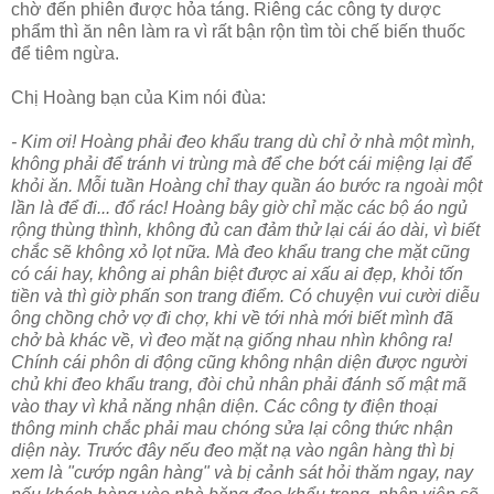
chờ đến phiên được hỏa táng. Riêng các công ty dược
phẩm thì ăn nên làm ra vì rất bận rộn tìm tòi chế biến thuốc
để tiêm ngừa.
Chị Hoàng bạn của Kim nói đùa:
- Kim ơi! Hoàng phải đeo khẩu trang dù chỉ ở nhà một mình,
không phải để tránh vi trùng mà để che bớt cái miệng lại để
khỏi ăn. Mỗi tuần Hoàng chỉ thay quần áo bước ra ngoài một
lần là để đi... đổ rác! Hoàng bây giờ chỉ mặc các bộ áo ngủ
rộng thùng thình, không đủ can đảm thử lại cái áo dài, vì biết
chắc sẽ không xỏ lọt nữa. Mà đeo khẩu trang che mặt cũng
có cái hay, không ai phân biệt được ai xấu ai đẹp, khỏi tốn
tiền và thì giờ phấn son trang điểm. Có chuyện vui cười diễu
ông chồng chở vợ đi chợ, khi về tới nhà mới biết mình đã
chở bà khác về, vì đeo mặt nạ giống nhau nhìn không ra!
Chính cái phôn di động cũng không nhận diện được người
chủ khi đeo khẩu trang, đòi chủ nhân phải đánh số mật mã
vào thay vì khả năng nhận diện. Các công ty điện thoại
thông minh chắc phải mau chóng sửa lại công thức nhận
diện này. Trước đây nếu đeo mặt nạ vào ngân hàng thì bị
xem là "cướp ngân hàng" và bị cảnh sát hỏi thăm ngay, nay