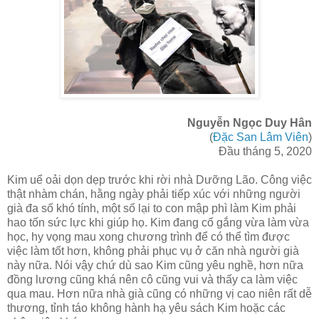
Nguyễn Ngọc Duy Hân
(
Đặc San Lâm Viên
)
Đầu tháng 5, 2020
Kim uể oải dọn dẹp trước khi rời nhà Dưỡng Lão. Công việc
thật nhàm chán, hằng ngày phải tiếp xúc với những người
già đa số khó tính, một số lại to con mập phì làm Kim phải
hao tốn sức lực khi giúp họ. Kim đang cố gắng vừa làm vừa
học, hy vọng mau xong chương trình để có thể tìm được
việc làm tốt hơn, không phải phục vụ ở căn nhà người già
này nữa. Nói vậy chứ dù sao Kim cũng yêu nghề, hơn nữa
đồng lương cũng khá nên cô cũng vui và thấy ca làm việc
qua mau. Hơn nữa nhà già cũng có những vị cao niên rất dễ
thương, tỉnh táo không hành hạ yêu sách Kim hoặc các