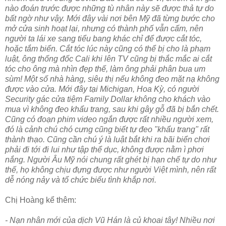
nào đoán trước được những tù nhân này sẽ được thả tự do
bất ngờ như vậy. Mới đây vài nơi bên Mỹ đã từng bước cho
mở cửa sinh hoạt lại, nhưng có thành phố vẫn cấm, nên
người ta lái xe sang tiểu bang khác chỉ để được cắt tóc,
hoặc tắm biển. Cắt tóc lúc này cũng có thể bị cho là phạm
luật, ông thống đốc Cali khi lên TV cũng bị thắc mắc ai cắt
tóc cho ông mà nhìn đẹp thế, làm ông phải phân bua um
sùm! Một số nhà hàng, siêu thị nếu không đeo mặt nạ không
được vào cửa. Mới đây tại Michigan, Hoa Kỳ, có người
Security gác cửa tiệm Family Dollar không cho khách vào
mua vì không đeo khẩu trang, sau khi gây gỗ đã bị bắn chết.
Cũng có đoạn phim video ngắn được rất nhiều người xem,
đó là cảnh chú chó cưng cũng biết tự đeo "khẩu trang" rất
thành thạo. Cũng cần chú ý là luật bắt khi ra bãi biển chơi
phải đi tới đi lui như tập thể dục, không được nằm ì phơi
nắng. Người Âu Mỹ nói chung rất ghét bị hạn chế tự do như
thế, họ không chịu đựng được như người Việt mình, nên rất
dễ nóng nảy và tổ chức biểu tình khắp nơi.
Chị Hoàng kể thêm:
- Nạn nhân mới của dịch Vũ Hán là củ khoai tây! Nhiều nơi