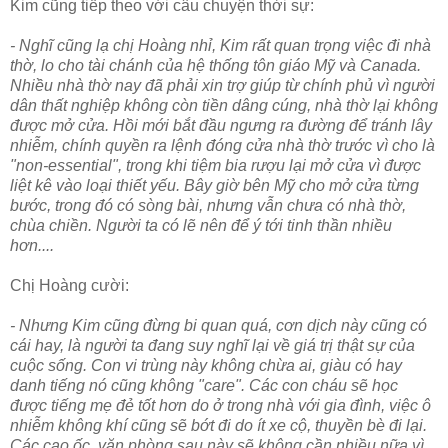
Kim cũng tiếp theo với câu chuyện thời sự:
- Nghĩ cũng lạ chị Hoàng nhỉ, Kim rất quan trọng việc đi nhà
thờ, lo cho tài chánh của hệ thống tôn giáo Mỹ và Canada.
Nhiều nhà thờ nay đã phải xin trợ giúp từ chính phủ vì người
dân thất nghiệp không còn tiền dâng cúng, nhà thờ lại không
được mở cửa. Hồi mới bắt đầu ngưng ra đường để tránh lây
nhiễm, chính quyền ra lệnh đóng cửa nhà thờ trước vì cho là
"non-essential", trong khi tiệm bia rượu lại mở cửa vì được
liệt kê vào loại thiết yếu. Bây giờ bên Mỹ cho mở cửa từng
bước, trong đó có sòng bài, nhưng vẫn chưa có nhà thờ,
chùa chiền. Người ta có lẽ nên để ý tới tinh thần nhiều
hơn....
Chị Hoàng cười:
- Nhưng Kim cũng đừng bi quan quá, cơn dịch này cũng có
cái hay, là người ta đang suy nghĩ lại về giá trị thật sự của
cuộc sống. Con vi trùng này không chừa ai, giàu có hay
danh tiếng nó cũng không "care". Các con cháu sẽ học
được tiếng mẹ đẻ tốt hơn do ở trong nhà với gia đình, việc ô
nhiễm không khí cũng sẽ bớt đi do ít xe cộ, thuyền bè đi lại.
Các cao ốc, văn phòng sau này sẽ không cần nhiều nữa vì