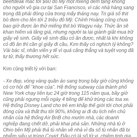
beefsteak mắc tới $60 đô Mỹ một miếng đem tặng không
cho người vô gia cư tại San Francisco, vì các nhà hàng sang
trọng đã phải đóng cửa trong mấy tháng nay. Trị giá số thịt
bò đem cho lên tới 2 triệu đô Mỹ. Chính Hoàng cũng chưa
bao giờ được ăn thử miếng thịt bò Wagyu này. Thức ăn sẽ
khan hiếm và tăng giá, nhưng người ta lại giành giật mua trữ
giấy vệ sinh. Giấy vệ sinh đâu có ăn được, nhất là khi không
có đồ ăn thì cần gì giấy đi cầu, Kim thấy có nghịch lý không?
Vài bác sĩ, nhân viên y tế vì quá căng thẳng và tuyệt vọng đã
tự tử, thấy thương hết sức.
Kim cũng triết lý với bạn:
- Xe đẹp, vòng vàng quần áo sang trọng bây giờ cũng không
có cơ hội để "khoe của". Hệ thống subway của thành phố
New York chạy liên tục 24 giờ trong 115 năm qua, bây giờ
cũng phải ngưng mỗi ngày 4 tiếng để khử trùng các toa xe.
Hệ thống Disney Land cho trẻ em khắp thế giới tới chơi phải
đóng cửa và thất thu tới 90%, không ai đi du lịch nên chủ
nhân của hệ thống Air BnB cho mướn nhà, các doanh
nghiệp đang chết dở, phải khai phá sản. Những nhà tù ở
Ohio bên Mỹ phải thả tù nhân về nhà vì đa số tù nhân đã bị
nhiễm siêu vi trùng Covid. Đâu có lá số tử vi, chiêm tinh gia