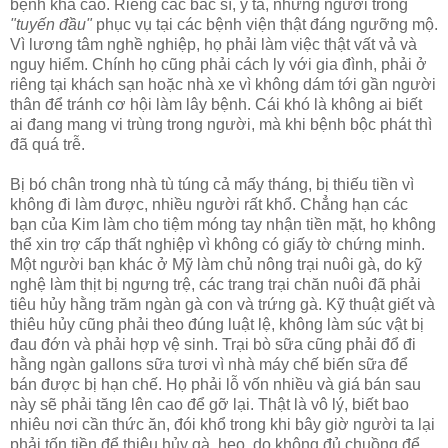
bệnh khá cao. Riêng các bác sĩ, y tá, những người trong
"tuyến đầu"
phục vụ tại các bệnh viện thật đáng ngưỡng mộ.
Vì lương tâm nghề nghiệp, họ phải làm việc thật vất vả và
nguy hiểm. Chính họ cũng phải cách ly với gia đình, phải ở
riêng tại khách sạn hoặc nhà xe vì không dám tới gần người
thân để tránh cơ hội làm lây bệnh. Cái khó là không ai biết
ai đang mang vi trùng trong người, mà khi bệnh bộc phát thì
đã quá trễ.
Bị bó chân trong nhà tù túng cả mấy tháng, bị thiếu tiền vì
không đi làm được, nhiều người rất khổ. Chẳng hạn các
bạn của Kim làm cho tiệm móng tay nhận tiền mặt, họ không
thể xin trợ cấp thất nghiệp vì không có giấy tờ chứng minh.
Một người bạn khác ở Mỹ làm chủ nông trại nuôi gà, do kỹ
nghệ làm thịt bị ngưng trệ, các trang trại chăn nuôi đã phải
tiêu hủy hằng trăm ngàn gà con và trứng gà. Kỹ thuật giết và
thiêu hủy cũng phải theo đúng luật lệ, không làm súc vật bị
đau đớn và phải hợp vệ sinh. Trại bò sữa cũng phải đổ đi
hằng ngàn gallons sữa tươi vì nhà máy chế biến sữa để
bán được bị hạn chế. Họ phải lỗ vốn nhiều và giá bán sau
này sẽ phải tăng lên cao để gỡ lại. Thật là vô lý, biết bao
nhiêu nơi cần thức ăn, đói khổ trong khi bây giờ người ta lại
phải tốn tiền để thiêu hủy gà, heo, do không đủ chuồng để