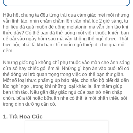
Hầu hết chúng ta đều từng trải qua cảm giác mệt mỏi nhưng
vẫn tỉnh táo, nhìn chằm chằm lên trần nhà lúc 2 giờ sáng, tự
hỏi liệu đã quá muộn để uống melatonin mà vẫn tỉnh táo khi
thức dậy? Có thể bạn đã thử uống một viên thuốc khiến bạn
uể oải vào ngày hôm sau mà vẫn không thể ngủ được. Thật
bực bội, nhất là khi bạn chỉ muốn ngủ thiếp đi cho qua một
đêm.
Nhưng giấc ngủ không chỉ phụ thuộc vào màn che ánh sáng
cửa sổ hay chiếc gối êm ái. Những gì bạn ăn vào buổi tối có
thể đóng vai trò quan trọng trong việc cơ thể bạn thư giãn.
Một số loại thực phẩm giúp báo hiệu cho não bộ biết đã đến
lúc nghỉ ngơi, trong khi những loại khác lại âm thầm giúp
bạn tỉnh táo. Nếu gần đây giấc ngủ của bạn trở nên chập
chờn, bữa tối hoặc bữa ăn nhẹ có thể là một phần thiếu sót
trong dinh dưỡng cần có.
1. Trà Hoa Cúc