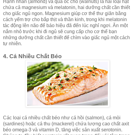
Hạnh nhân (almond) và quả óc chó (walnuts) là hai loại hạt
chứa cả magnesium và melatonin, hai dưỡng chất cần thiết
cho giấc ngủ ngon. Magnesium giúp cơ thể thư giãn bằng
cách yểm trợ cho bắp thịt và thần kinh, trong khi melatonin
tác động lên não để báo hiệu đã đến lúc nghỉ ngơi. Ăn một
nắm nhỏ trước khi đi ngủ sẽ cung cấp cho cơ thể bạn
những dưỡng chất cần thiết để chìm vào giấc ngủ một cách
tự nhiên.
4. Cá Nhiều Chất Béo
Các loại cá nhiều chất béo như cá hồi (salmon), cá mòi
(sardines) hoặc cá thu (mackerel) chứa lượng cao chất axit
béo omega-3 và vitamin D, tăng việc sản xuất serotonin.