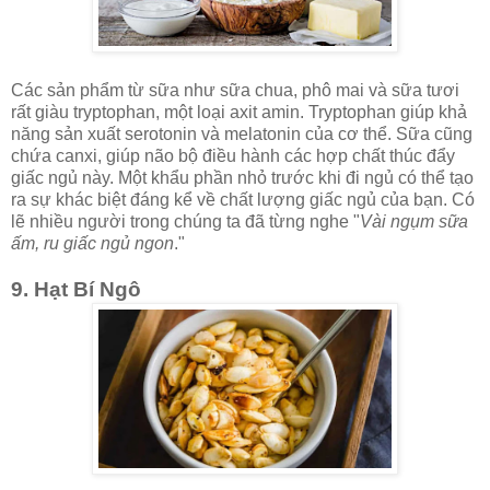
Các sản phẩm từ sữa như sữa chua, phô mai và sữa tươi
rất giàu tryptophan, một loại axit amin. Tryptophan giúp khả
năng sản xuất serotonin và melatonin của cơ thể. Sữa cũng
chứa canxi, giúp não bộ điều hành các hợp chất thúc đẩy
giấc ngủ này. Một khẩu phần nhỏ trước khi đi ngủ có thể tạo
ra sự khác biệt đáng kể về chất lượng giấc ngủ của bạn. Có
lẽ nhiều người trong chúng ta đã từng nghe "
Vài ngụm sữa
ấm, ru giấc ngủ ngon
."
9. Hạt Bí Ngô