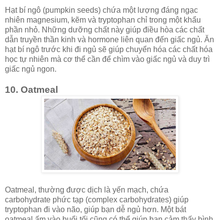
Hạt bí ngô (pumpkin seeds) chứa một lượng đáng ngạc
nhiên magnesium, kẽm và tryptophan chỉ trong một khẩu
phần nhỏ. Những dưỡng chất này giúp điều hòa các chất
dẫn truyền thần kinh và hormone liên quan đến giấc ngủ. Ăn
hạt bí ngô trước khi đi ngủ sẽ giúp chuyển hóa các chất hóa
học tự nhiên mà cơ thể cần để chìm vào giấc ngủ và duy trì
giấc ngủ ngon.
10. Oatmeal
Oatmeal, thường được dịch là yến mạch, chứa
carbohydrate phức tạp (complex carbohydrates) giúp
tryptophan đi vào não, giúp bạn dễ ngủ hơn. Một bát
oatmeal ấm vào buổi tối cũng có thể giúp bạn cảm thấy bình