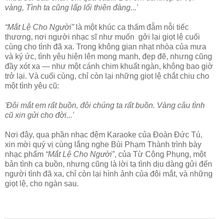
vàng, Tình ta cũng lấp lối thiên đàng...'
“Mắt Lệ Cho Người”
là một khúc ca thấm đẫm nỗi tiếc
thương, nơi người nhạc sĩ như muốn gởi lại giọt lệ cuối
cùng cho tình đã xa. Trong không gian nhạt nhòa của mưa
và ký ức, tình yêu hiện lên mong manh, đẹp đẽ, nhưng cũng
đầy xót xa — như một cánh chim khuất ngàn, không bao giờ
trở lại. Và cuối cùng, chỉ còn lại những giọt lệ chắt chiu cho
một tình yêu cũ:
'Đôi mắt em rất buồn, đôi chúng ta rất buồn. Vàng câu tình
cũ xin gửi cho đời...'
Nơi đây, qua phần nhạc đệm Karaoke của Đoàn Đức Tú,
xin mời quý vị cùng lắng nghe Bùi Phạm Thành trình bày
nhạc phẩm
“Mắt Lệ Cho Người”
, của Từ Công Phụng, một
bản tình ca buồn, nhưng cũng là lời tạ tình dịu dàng gửi đến
người tình đã xa, chỉ còn lại hình ảnh của đôi mắt, và những
giọt lệ, cho ngàn sau.