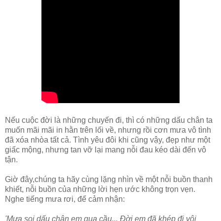
Nếu cuộc đời là những chuyến đi, thì có những dấu chân ta
muốn mãi mãi in hằn trên lối về, nhưng rồi cơn mưa vô tình
đã xóa nhòa tất cả. Tình yêu đôi khi cũng vậy, đẹp như một
giấc mộng, nhưng tan vỡ lại mang nỗi đau kéo dài đến vô
tận.
Giờ đây,chúng ta hãy cùng lặng nhìn về một nỗi buồn thanh
khiết, nỗi buồn của những lời hẹn ước không trọn vẹn.
Nghe tiếng mưa rơi, để cảm nhận:
'Mưa soi dấu chân em qua cầu... Đời em đã khép đi vội