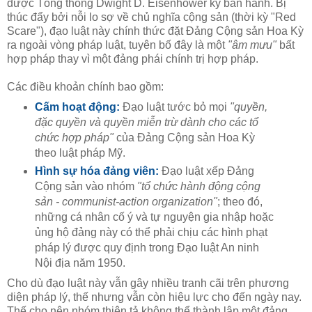
được Tổng thống Dwight D. Eisenhower ký ban hành. Bị
thúc đẩy bởi nỗi lo sợ về chủ nghĩa cộng sản (thời kỳ "Red
Scare"), đạo luật này chính thức đặt Đảng Cộng sản Hoa Kỳ
ra ngoài vòng pháp luật, tuyên bố đây là một
"âm mưu"
bất
hợp pháp thay vì một đảng phái chính trị hợp pháp.
Các điều khoản chính bao gồm:
Cấm hoạt động:
Đạo luật tước bỏ mọi
"quyền,
đặc quyền và quyền miễn trừ dành cho các tổ
chức hợp pháp"
của Đảng Cộng sản Hoa Kỳ
theo luật pháp Mỹ.
Hình sự hóa đảng viên:
Đạo luật xếp Đảng
Cộng sản vào nhóm
"tổ chức hành động cộng
sản - communist-action organization"
; theo đó,
những cá nhân cố ý và tự nguyện gia nhập hoặc
ủng hộ đảng này có thể phải chịu các hình phạt
pháp lý được quy định trong Đạo luật An ninh
Nội địa năm 1950.
Cho dù đạo luật này vẫn gây nhiều tranh cãi trên phương
diện pháp lý, thế nhưng vẫn còn hiệu lực cho đến ngày nay.
Thế cho nên nhóm thiên tả không thể thành lập một đảng