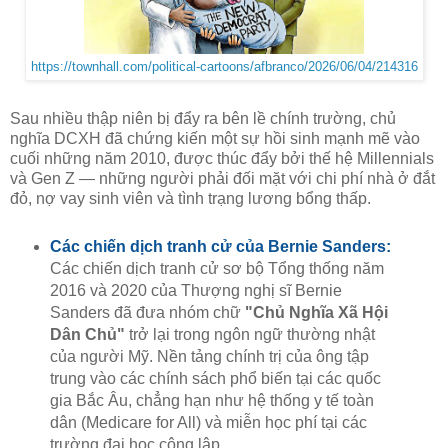
https://townhall.com/political-cartoons/afbranco/2026/06/04/214316
Sau nhiều thập niên bị đẩy ra bên lề chính trường, chủ
nghĩa DCXH đã chứng kiến một sự hồi sinh mạnh mẽ vào
cuối những năm 2010, được thúc đẩy bởi thế hệ Millennials
và Gen Z — những người phải đối mặt với chi phí nhà ở đắt
đỏ, nợ vay sinh viên và tình trạng lương bổng thấp.
Các chiến dịch tranh cử của Bernie Sanders:
Các chiến dịch tranh cử sơ bộ Tổng thống năm
2016 và 2020 của Thượng nghị sĩ Bernie
Sanders đã đưa nhóm chữ
"Chủ Nghĩa Xã Hội
Dân Chủ"
trở lại trong ngôn ngữ thường nhật
của người Mỹ. Nền tảng chính trị của ông tập
trung vào các chính sách phổ biến tại các quốc
gia Bắc Âu, chẳng hạn như hệ thống y tế toàn
dân (Medicare for All) và miễn học phí tại các
trường đại học công lập.