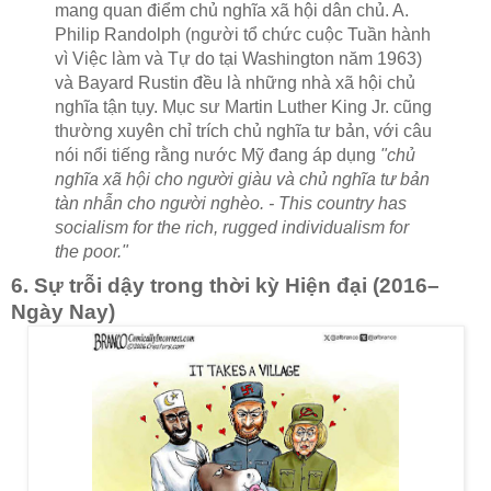
mang quan điểm chủ nghĩa xã hội dân chủ. A.
Philip Randolph (người tổ chức cuộc Tuần hành
vì Việc làm và Tự do tại Washington năm 1963)
và Bayard Rustin đều là những nhà xã hội chủ
nghĩa tận tụy. Mục sư Martin Luther King Jr. cũng
thường xuyên chỉ trích chủ nghĩa tư bản, với câu
nói nổi tiếng rằng nước Mỹ đang áp dụng
"chủ
nghĩa xã hội cho người giàu và chủ nghĩa tư bản
tàn nhẫn cho người nghèo. - This country has
socialism for the rich, rugged individualism for
the poor."
6. Sự trỗi dậy trong thời kỳ Hiện đại (2016–
Ngày Nay)