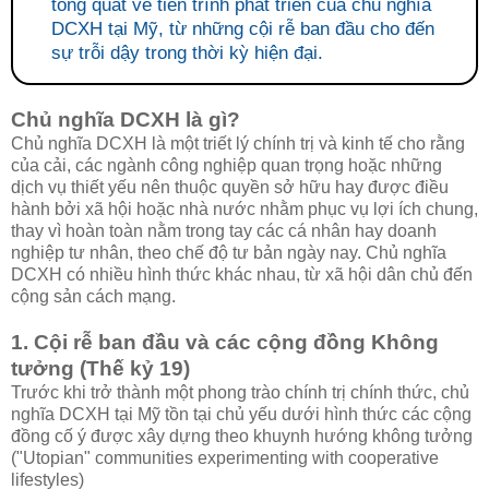
tổng quát về tiến trình phát triển của chủ nghĩa
DCXH tại Mỹ, từ những cội rễ ban đầu cho đến
sự trỗi dậy trong thời kỳ hiện đại.
Chủ nghĩa DCXH là gì?
Chủ nghĩa DCXH là một triết lý chính trị và kinh tế cho rằng
của cải, các ngành công nghiệp quan trọng hoặc những
dịch vụ thiết yếu nên thuộc quyền sở hữu hay được điều
hành bởi xã hội hoặc nhà nước nhằm phục vụ lợi ích chung,
thay vì hoàn toàn nằm trong tay các cá nhân hay doanh
nghiệp tư nhân, theo chế độ tư bản ngày nay. Chủ nghĩa
DCXH có nhiều hình thức khác nhau, từ xã hội dân chủ đến
cộng sản cách mạng.
1. Cội rễ ban đầu và các cộng đồng Không
tưởng (Thế kỷ 19)
Trước khi trở thành một phong trào chính trị chính thức, chủ
nghĩa DCXH tại Mỹ tồn tại chủ yếu dưới hình thức các cộng
đồng cố ý được xây dựng theo khuynh hướng không tưởng
("Utopian" communities experimenting with cooperative
lifestyles)