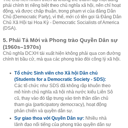
phái chính trị riêng biệt theo chủ nghĩa xã hội, nên chỉ hoạt
động, và được chấp thuận, trong phạm vi của đảng Dân
Chủ (Democratic Party), vì thế, mới có tên gọi là Đảng Dân
Chủ Xã Hội tại Hoa Kỳ - Democratic Socialists of America
(DSA).
5. Phái Tả Mới và Phong trào Quyền Dân sự
(1960s–1970s)
Chủ nghĩa DCXH tái xuất hiện không phải qua con đường
chính trị bầu cử, mà qua các phong trào đòi công lý xã hội.
Tổ chức Sinh viên cho Xã hội Dân chủ
(Students for a Democratic Society - SDS):
Các tổ chức như SDS đã không rập khuôn theo
mô hình chủ nghĩa xã hội nhà nước kiểu Liên Sô
cũ, thay vào đó tập trung vào tinh thần dân chủ
tham gia (participatory democracy), hoạt động
phản chiến và quyền dân sự.
Sự giao thoa với Quyền Dân sự:
Nhiều nhà
lãnh đạo nổi tiếng của phong trào quyền dân sự