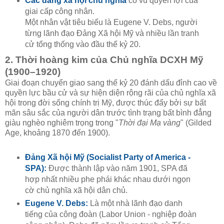
Các đảng xã hội chủ nghĩa
cổ vũ quyền lợi của
giai cấp công nhân.
Một nhân vật tiêu biểu là Eugene V. Debs, người
từng lãnh đạo Đảng Xã hội Mỹ và nhiều lần tranh
cử tổng thống vào đầu thế kỷ 20.
2. Thời hoàng kim của Chủ nghĩa DCXH Mỹ
(1900–1920)
Giai đoạn chuyển giao sang thế kỷ 20 đánh dấu đỉnh cao về
quyền lực bầu cử và sự hiện diện rộng rãi của chủ nghĩa xã
hội trong đời sống chính trị Mỹ, được thúc đẩy bởi sự bất
mãn sâu sắc của người dân trước tình trạng bất bình đẳng
giàu nghèo nghiêm trọng trong "
Thời đại Mạ vàng
" (Gilded
Age, khoảng 1870 đến 1900).
Đảng Xã hội Mỹ (Socialist Party of America -
SPA):
Được thành lập vào năm 1901, SPA đã
hợp nhất nhiều phe phái khác nhau dưới ngọn
cờ chủ nghĩa xã hội dân chủ.
Eugene V. Debs:
Là một nhà lãnh đạo danh
tiếng của công đoàn (Labor Union - nghiệp đoàn