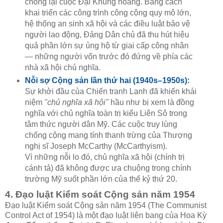
chống lại cuộc Đại Khủng hoảng. Bằng cách
khai triển các công trình công cộng quy mô lớn,
hệ thống an sinh xã hội và các điều luật bảo vệ
người lao động, Đảng Dân chủ đã thu hút hiệu
quả phần lớn sự ủng hộ từ giai cấp công nhân
— những người vốn trước đó đứng về phía các
nhà xã hội chủ nghĩa.
Nỗi sợ Cộng sản lần thứ hai (1940s–1950s):
Sự khởi đầu của Chiến tranh Lạnh đã khiến khái
niệm
"chủ nghĩa xã hội"
hầu như bị xem là đồng
nghĩa với chủ nghĩa toàn trị kiểu Liên Sô trong
tâm thức người dân Mỹ. Các cuộc truy lùng
chống cộng mang tính thanh trừng của Thượng
nghị sĩ Joseph McCarthy (McCarthyism).
Vì những nỗi lo đó, chủ nghĩa xã hội (chính trị
cánh tả) đã không được ưa chuộng trong chính
trường Mỹ suốt phần lớn của thế kỷ thứ 20.
4. Đạo luật Kiểm soát Cộng sản năm 1954
Đạo luật Kiểm soát Cộng sản năm 1954 (The Communist
Control Act of 1954) là một đạo luật liên bang của Hoa Kỳ