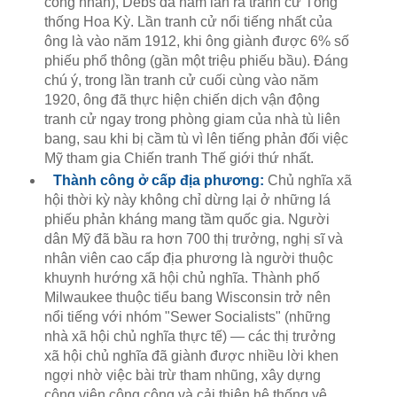
công nhân), Debs đã năm lần ra tranh cử Tổng
thống Hoa Kỳ. Lần tranh cử nổi tiếng nhất của
ông là vào năm 1912, khi ông giành được 6% số
phiếu phổ thông (gần một triệu phiếu bầu). Đáng
chú ý, trong lần tranh cử cuối cùng vào năm
1920, ông đã thực hiện chiến dịch vận động
tranh cử ngay trong phòng giam của nhà tù liên
bang, sau khi bị cầm tù vì lên tiếng phản đối việc
Mỹ tham gia Chiến tranh Thế giới thứ nhất.
Thành công ở cấp địa phương:
Chủ nghĩa xã
hội thời kỳ này không chỉ dừng lại ở những lá
phiếu phản kháng mang tầm quốc gia. Người
dân Mỹ đã bầu ra hơn 700 thị trưởng, nghị sĩ và
nhân viên cao cấp địa phương là người thuộc
khuynh hướng xã hội chủ nghĩa. Thành phố
Milwaukee thuộc tiểu bang Wisconsin trở nên
nổi tiếng với nhóm "Sewer Socialists" (những
nhà xã hội chủ nghĩa thực tế) — các thị trưởng
xã hội chủ nghĩa đã giành được nhiều lời khen
ngợi nhờ việc bài trừ tham nhũng, xây dựng
công viên công cộng và cải thiện hệ thống vệ