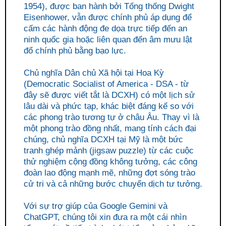
1954), được ban hành bởi Tổng thống Dwight
Eisenhower, vẫn được chính phủ áp dụng để
cấm các hành động đe dọa trực tiếp đến an
ninh quốc gia hoặc liên quan đến âm mưu lật
đổ chính phủ bằng bạo lực.
Chủ nghĩa Dân chủ Xã hội tại Hoa Kỳ
(Democratic Socialist of America - DSA - từ
đây sẽ được viết tắt là DCXH) có một lịch sử
lâu dài và phức tạp, khác biệt đáng kể so với
các phong trào tương tự ở châu Âu. Thay vì là
một phong trào đồng nhất, mang tính cách đại
chúng, chủ nghĩa DCXH tại Mỹ là một bức
tranh ghép mảnh (jigsaw puzzle) từ các cuộc
thử nghiệm cộng đồng không tưởng, các công
đoàn lao động mạnh mẽ, những đợt sóng trào
cử tri và cả những bước chuyển dịch tư tưởng.
Với sự trợ giúp của Google Gemini và
ChatGPT, chúng tôi xin đưa ra một cái nhìn