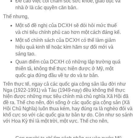
Đề cao việc coi chăm sóc sức khỏe, giáo dục và
nhà ở là các quyền căn bản.
Thế nhưng,
Một số đề nghị của DCXH sẽ đòi hỏi mức thuế
và chi tiêu chính phủ cao hơn một cách đáng kể.
Một số chính sách của DCXH có thể làm giảm
hiệu quả kinh tế hoặc kìm hãm sự đổi mới và
sáng tạo.
Quan điểm của DCXH có những lập trường quá
thiên tả, không thể thực hiện được ở Mỹ, một
quốc gia đứng đầu về tự do và tư bản.
Trên thực tế, ngay cả các quốc gia cộng sản lâu đời như
Nga (1922-1991) và Tàu (1949-nay) đều không thể thực
hiện được những mục tiêu chính mà chủ nghĩa Xã Hội đã
đề ra. Thế cho nên, đời sống ở các quốc gia cộng sản (Xã
Hội Chủ Nghĩa) luôn thua kém, hay đúng ra là nghèo đói và
khổ cực so với các quốc gia tư bản tự do. Còn như so sánh
với Hoa Kỳ thì là một trời, một vực. Thế cho nên,