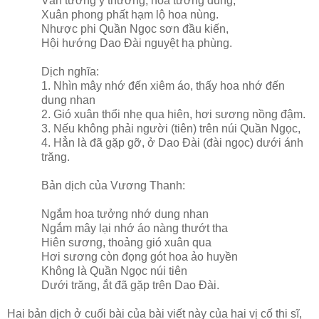
Vân tưởng y thường, hoa tưởng dung,
Xuân phong phất hạm lộ hoa nùng.
Nhược phi Quần Ngọc sơn đầu kiến,
Hội hướng Dao Đài nguyệt hạ phùng.
Dịch nghĩa:
1. Nhìn mây nhớ đến xiêm áo, thấy hoa nhớ đến
dung nhan
2. Gió xuân thổi nhẹ qua hiên, hơi sương nồng đậm.
3. Nếu không phải người (tiên) trên núi Quần Ngọc,
4. Hẳn là đã gặp gỡ, ở Dao Đài (đài ngọc) dưới ánh
trăng.
Bản dịch của Vương Thanh:
Ngắm hoa tưởng nhớ dung nhan
Ngắm mây lại nhớ áo nàng thướt tha
Hiên sương, thoảng gió xuân qua
Hơi sương còn đọng gót hoa ảo huyền
Không là Quần Ngọc núi tiên
Dưới trăng, ắt đã gặp trên Dao Đài.
Hai bản dịch ở cuối bài của bài viết này của hai vị cố thi sĩ,