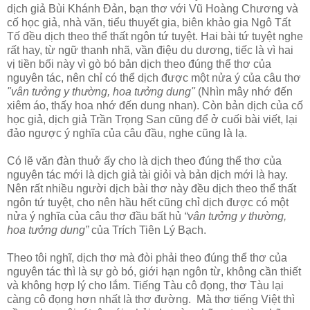
dịch giả Bùi Khánh Đản, bạn thơ với Vũ Hoàng Chương và
cố học giả, nhà văn, tiểu thuyết gia, biên khảo gia Ngô Tất
Tố đều dịch theo thể thất ngôn tứ tuyệt. Hai bài tứ tuyệt nghe
rất hay, từ ngữ thanh nhã, vần điệu du dương, tiếc là vì hai
vị tiền bối này vì gò bó bản dịch theo đúng thể thơ của
nguyên tác, nên chỉ có thể dịch được một nửa ý của câu thơ
"vân tưởng y thường, hoa tưởng dung"
(Nhìn mây nhớ đến
xiêm áo, thấy hoa nhớ đến dung nhan). Còn bản dịch của cố
học giả, dịch giả Trần Trọng San cũng để ở cuối bài viết, lại
đảo ngược ý nghĩa của câu đầu, nghe cũng là lạ.
Có lẽ văn đàn thuở ấy cho là dịch theo đúng thể thơ của
nguyên tác mới là dịch giả tài giỏi và bản dịch mới là hay.
Nên rất nhiều người dịch bài thơ này đều dịch theo thể thất
ngôn tứ tuyệt, cho nên hầu hết cũng chỉ dịch được có một
nửa ý nghĩa của câu thơ đầu bất hủ
“vân tưởng y thường,
hoa tưởng dung”
của Trích Tiên Lý Bạch.
Theo tôi nghĩ, dịch thơ mà đòi phải theo đúng thể thơ của
nguyên tác thì là sự gò bó, giới hạn ngôn từ, không cần thiết
và không hợp lý cho lắm. Tiếng Tàu cô đọng, thơ Tàu lại
càng cô đọng hơn nhất là thơ đường. Mà thơ tiếng Việt thì