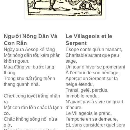
Người Nông Dân Và
Le Villageois et le
Con Rắn
Serpent
Ngày xưa Aesop kể rằng
Ésope conte qu’un manant,
Một nông dân tốt, kém phần
Charitable autant que peu
khôn ngoan.
sage,
Mùa đông vui bước lang
Un jour d’hiver se promenant
thang
À l’entour de son héritage,
Trong khu đất rộng thênh
Aperçut un Serpent sur la
thang quanh nhà.
neige étendu,
Transi, gelé, perclus,
Chợt trong tuyết trắng nhận
immobile rendu,
ra
N’ayant pas à vivre un quart
Một con rắn lớn chắc là lạnh
d’heure.
co.
Le Villageois le prend,
Chắc không sống nổi nửa
l’emporte en sa demeure,
giờ,
Et, sans considérer quel sera