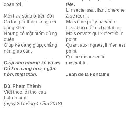
đoạn rời.
tête.
L’insecte, sautillant, cherche
Mới hay sống ở trên đời
à se réunir;
Có lòng từ thiện là người
Mais il ne put y parvenir.
đáng khen.
Il est bon d’être charitable:
Nhưng có một điểm đừng
Mais envers qui ? c’est là le
quên
point.
Giúp kẻ đáng giúp, chẳng
Quant aux ingrats, il n’en est
nên giúp càn.
point
Qui ne meure enfin
Giúp cho những kẻ vô ơn
misérable.
Có khi mang họa, ngậm
hờn, thiệt thân.
Jean de la Fontaine
Bùi Phạm Thành
Viết theo lời thơ của
LaFontaine
(ngày 20 tháng 4 năm 2018)