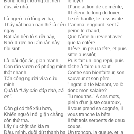
Động lòng thương xót nên
le loyer
đưa về nhà.
D’une action de ce mérite,
Il l’étend le long du foyer,
Là người có lòng vị tha,
Le réchauffe, le ressuscite.
Thấy vật hoạn nạn thế là cứu
L’animal engourdi sent à
ngay.
peine le chaud,
Đặt rắn bên lò sưởi này,
Que l’âme lui revient avec
Nhờ được hơi ấm rắn này
que la colère.
hồi sinh.
Il lève un peu la tête, et puis
siffle aussitôt;
Là loài độc ác, gian manh,
Puis fait un long repli, puis
Con rắn vươn cổ phóng mình
tâche à faire un saut
thật nhanh.
Contre son bienfaiteur, son
Tấn công người vừa cứu
sauveur et son père.
mình,
"Ingrat, dit le Manant, voilà
Quả là
“Lấy oán đáp tình, trả
donc mon salaire?
ơn".
Tu mourras." À ces mots,
plein d’un juste courroux,
Còn gì có thể xấu hơn,
Il vous prend sa cognée, il
Khiến người nổi giận chẳng
vous tranche la bête;
còn thứ tha.
Il fait trois serpents de deux
Lấy rìu chặt rắn kia ra
coups,
Đầu, mình, đuôi đứt thành ba
Un tronçon, la queue, et la