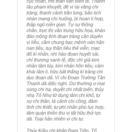
cục hoán, nhi thần vận biến di. Thanh
lâu phạm khuyết, đệ vi lai vãng chi
tràng, thanh cảnh trần tung, bão lịch
nhàn mang chi huống, bi hoan li hợp,
thập ngũ niên gian. Tự sự thông
chân, trực thị văn trung hữu họa, khán
đáo mộng tỉnh đoạn tràng căn duyên
vị liễu, cầm chung bạc mệnh oán hận
nan tiêu, tuy thần liêu thế viễn, mạc
đổ kì nhân, nhi hào đoan huyết sái,
chỉ thượng sanh lệ, độc chi giả kim
nhân tâm túy, kim nhân hồn tiêu, cảm
khái lâm li, hữu bất thắng kì tràng chi
dục đoạn dã. Vị chi Đoạn Trường Tân
Thanh dã diệc nghi. Dư thường ư mai
song chi hạ, duyệt chi nhất biến, thủy
nhạ Tố Như tử dụng tâm chi khổ, tự
sự chi thần, tả cảnh chi công, đàm
tình chi thiết, tự phi nhãn phù lục hợp,
tâm quán thiên thu vị tất hữu thử lực
dã. Toại hân nhiên vi chi tự.
Thúy Kiều chi khấp Đạm Tiên, Tố