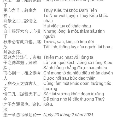
子
用心之苦，敘事之
Thuý Kiều thì khóc Đạm Tiên
神，
Tố Như viết truyện Thuý Kiều khác
寫景之工，談情之
nhau
切，
Hai việc tuy có khác nhau
自非眼浮六合，心貫
Nhưng lòng là một, thâm sâu tình
千
người
秋未必有此力也。遂
Trước, sau, kim, cổ trên đời
欣
Tài tình, thông luỵ của người tài hoa.
然為之序。
翠翹之泣淡仙，素如
Thiên mực nhạt với lòng ta
子之傳翠翹，跡雖
Lời văn quê kệch viếng xa nàng Kiều
殊，
Sánh bằng chẳng được bao nhiêu
而心則一，後之憐今
Chỉ mong tỏ dạ hiểu điều nhân duyên
人
Được nối sau bức dao thiên
，猶今人之憐古人，
Cùng làm một khúc đoạn trường tiếc
才
thương
情二孔，誠普天下古
Sắc tài vương khúc đoạn trường
今
Để cùng nhỏ lệ tiếc thương Thuý
才子之通累也。余以
Kiều.
淡
墨一章憑吊翠翹於千
Ngày 20 tháng 2 năm 2021