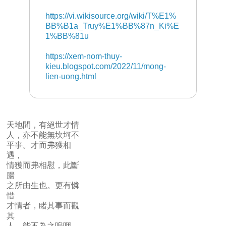
https://vi.wikisource.org/wiki/T%E1%
BB%B1a_Truy%E1%BB%87n_Ki%E
1%BB%81u
https://xem-nom-thuy-
kieu.blogspot.com/2022/11/mong-
lien-uong.html
天地間，有絕世才情
人，亦不能無 坎坷不
平事。才而弗獲相
遇，
情獲而弗相慰，此斷
腸
之所由生也。更有憐
惜
才情者，睹其事而觀
其
人，能不為之嗚咽