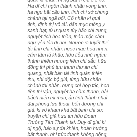
Hà dĩ chi ngôn thánh nhân vong tình,
hạ ngu bất cập tình, tình chi sở chung
chánh tại ngã bối. Cố nhân kí quả
tình, định thị vô tài, đãn mục mông y
sanh hạt, tử ư quan túy bão chi trung,
nguyệt tịch hoa thần, thảo mộc cầm
ngư yên tắc dĩ nhĩ. Nhược dĩ tuyệt thế
tài tình chi nhân, ngọc mạo hoa nhan,
cẩm tâm tú khẩu, hữu liễu nhứ ngâm
thành thiêm hương liêm chi sắc, hữu
đồng thi phú tựu tranh thư án chi
quang, nhất bàn tài tình quán thiên
thu, nhi độc bộ giả, túng hữu chân
chánh tài nhân, hưng chi hợp tác, hoa
tiền thi vận, nguyệt hạ cầm thanh, hài
bách niên mĩ mãn, ân tình thành nhất
đại phong lưu thoại, bổn đương chi
giả, kí vô khảm khả bất bình chi sự,
truyền chi giả hựu an hữu Đoạn
Trường Tân Thanh tai. Duy dĩ giai kì
dị ngộ, hảo sự đa khiên, hoàn hưởng
bất thành, nhi trúc thanh không động,