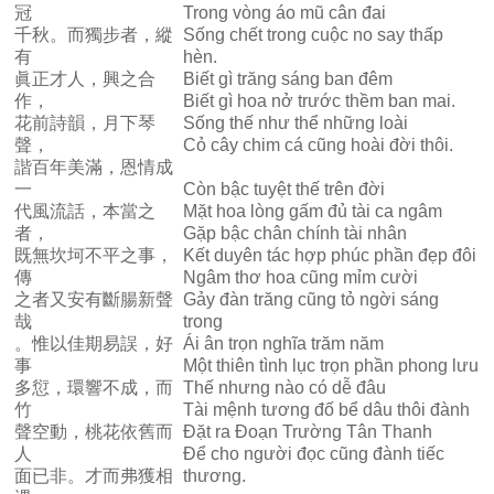
冠
Trong vòng áo mũ cân đai
千秋。而獨步者，縱
Sống chết trong cuộc no say thấp
有
hèn.
眞正才人，興之合
Biết gì trăng sáng ban đêm
作，
Biết gì hoa nở trước thềm ban mai.
花前詩韻，月下琴
Sống thế như thể những loài
聲，
Cỏ cây chim cá cũng hoài đời thôi.
諧百年美滿，恩情成
一
Còn bậc tuyệt thế trên đời
代風流話，本當之
Mặt hoa lòng gấm đủ tài ca ngâm
者，
Gặp bậc chân chính tài nhân
既無坎坷不平之事，
Kết duyên tác hợp phúc phần đẹp đôi
傳
Ngâm thơ hoa cũng mỉm cười
之者又安有斷腸新聲
Gảy đàn trăng cũng tỏ ngời sáng
哉
trong
。惟以佳期易誤，好
Ái ân trọn nghĩa trăm năm
事
Một thiên tình lục trọn phần phong lưu
多愆，環響不成，而
Thế nhưng nào có dễ đâu
竹
Tài mệnh tương đố bể dâu thôi đành
聲空動，桃花依舊而
Đặt ra Đoạn Trường Tân Thanh
人
Để cho người đọc cũng đành tiếc
面已非。才而弗獲相
thương.