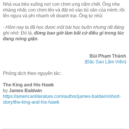
Nhà vua trèo xuống nơi con chim ưng nằm chết. Ông nhẹ
nhàng nhấc con chim lên và đặt nó vào túi săn của mình; rồi
lên ngựa và phi nhanh về doanh trại. Ông tự nhủ:
- Hôm nay ta đã học được một bài học buồn nhưng rất đáng
ghi nhớ. Đó là,
đừng bao giờ làm bất cứ điều gì trong lúc
đang nóng giận
.
Bùi Phạm Thành
(
Đặc San Lâm Viên
)
Phỏng dịch theo nguyên tác:
The King and His Hawk
by
James Baldwin
https://americanliterature.com/author/james-baldwin/short-
story/the-king-and-his-hawk