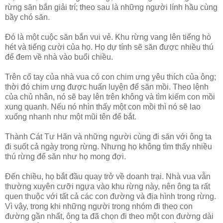
rừng săn bắn giải trí; theo sau là những người lính hầu cùng
bầy chó săn.
Đó là một cuộc săn bắn vui vẻ. Khu rừng vang lên tiếng hò
hét và tiếng cười của họ. Họ dự tính sẽ săn được nhiều thú
để đem về nhà vào buổi chiều.
Trên cổ tay của nhà vua có con chim ưng yêu thích của ông;
thời đó chim ưng được huấn luyện để săn mồi. Theo lệnh
của chủ nhân, nó sẽ bay lên trên không và tìm kiếm con mồi
xung quanh. Nếu nó nhìn thấy một con mồi thì nó sẽ lao
xuống nhanh như một mũi tên để bắt.
Thành Cát Tư Hãn và những người cùng đi săn với ông ta
đi suốt cả ngày trong rừng. Nhưng họ không tìm thấy nhiều
thú rừng để săn như họ mong đợi.
Đến chiều, họ bắt đầu quay trở về doanh trại. Nhà vua vẫn
thường xuyên cưỡi ngựa vào khu rừng này, nên ông ta rất
quen thuộc với tất cả các con đường và địa hình trong rừng.
Vì vậy, trong khi những người trong nhóm đi theo con
đường gần nhất, ông ta đã chọn đi theo một con đường dài