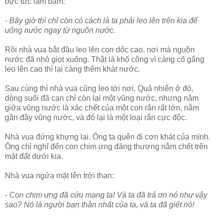
bực tức lẩm bẩm:
- Bây giờ thì chỉ còn có cách là ta phải leo lên trên kia để
uống nước ngay từ nguồn nước.
Rồi nhà vua bắt đầu leo lên con dốc cao, nơi mà nguồn
nước đã nhỏ giọt xuống. Thật là khổ công vì càng cố gắng
leo lên cao thì lại càng thêm khát nước.
Sau cùng thì nhà vua cũng leo tới nơi. Quả nhiên ở đó,
dòng suối đã cạn chỉ còn lại một vũng nước, nhưng nằm
giữa vũng nước là xác chết của một con rắn rất lớn, nằm
gần đầy vũng nước, và đó lại là một loại rắn cực độc.
Nhà vua đứng khựng lại. Ông ta quên đi cơn khát của mình.
Ông chỉ nghĩ đến con chim ưng đáng thương nằm chết trên
mặt đất dưới kia.
Nhà vua ngửa mặt lên trời than:
- Con chim ưng đã cứu mạng ta! Và ta đã trả ơn nó như vậy
sao? Nó là người bạn thân nhất của ta, và ta đã giết nó!