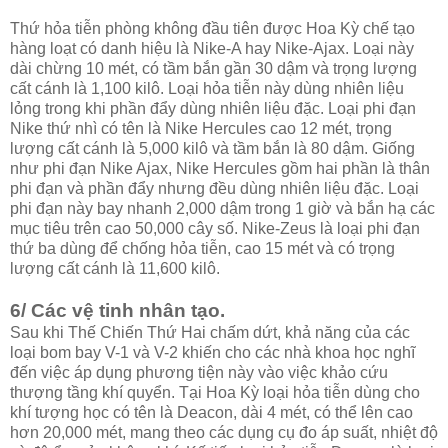
Thứ hỏa tiễn phòng không đầu tiên được Hoa Kỳ chế tạo
hàng loạt có danh hiệu là Nike-A hay Nike-Ajax. Loại này
dài chừng 10 mét, có tầm bắn gần 30 dậm và trọng lượng
cất cánh là 1,100 kilô. Loại hỏa tiễn này dùng nhiên liệu
lỏng trong khi phần đẩy dùng nhiên liệu đặc. Loại phi đạn
Nike thứ nhì có tên là Nike Hercules cao 12 mét, trọng
lượng cất cánh là 5,000 kilô và tầm bắn là 80 dậm. Giống
như phi đạn Nike Ajax, Nike Hercules gồm hai phần là thân
phi đạn và phần đẩy nhưng đều dùng nhiên liệu đặc. Loại
phi đạn này bay nhanh 2,000 dậm trong 1 giờ và bắn hạ các
mục tiêu trên cao 50,000 cây số. Nike-Zeus là loại phi đạn
thứ ba dùng để chống hỏa tiễn, cao 15 mét và có trọng
lượng cất cánh là 11,600 kilô.
6/ Các vệ tinh nhân tạo.
Sau khi Thế Chiến Thứ Hai chấm dứt, khả năng của các
loại bom bay V-1 và V-2 khiến cho các nhà khoa học nghĩ
đến việc áp dụng phương tiện này vào việc khảo cứu
thượng tầng khí quyển. Tại Hoa Kỳ loại hỏa tiễn dùng cho
khí tượng học có tên là Deacon, dài 4 mét, có thể lên cao
hơn 20,000 mét, mang theo các dụng cụ đo áp suất, nhiệt độ