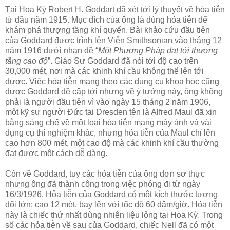
Tại Hoa Kỳ Robert H. Goddart đã xét tới lý thuyết về hỏa tiễn
từ đầu năm 1915. Mục đích của ông là dùng hỏa tiễn để
khám phá thượng tầng khí quyển. Bài khảo cứu đầu tiên
của Goddard được trình lên Viện Smithsonian vào tháng 12
năm 1916 dưới nhan đề “
Một Phương Pháp đạt tới thượng
tầng cao độ
”. Giáo Sư Goddard đã nói tới độ cao trên
30,000 mét, nơi mà các khinh khí cầu không thể lên tới
được. Việc hỏa tiễn mang theo các dụng cụ khoa học cũng
được Goddard đề cập tới nhưng về ý tưởng này, ông không
phải là người đầu tiên vì vào ngày 15 tháng 2 năm 1906,
một kỹ sư người Đức tại Dresden tên là Alfred Maul đã xin
bằng sáng chế về một loại hỏa tiễn mang máy ảnh và vài
dụng cụ thí nghiệm khác, nhưng hỏa tiễn của Maul chỉ lên
cao hơn 800 mét, một cao độ mà các khinh khí cầu thường
đạt được một cách dễ dàng.
Còn về Goddard, tuy các hỏa tiễn của ông đơn sơ thực
nhưng ông đã thành công trong việc phóng đi từ ngày
16/3/1926. Hỏa tiễn của Goddard có một kích thước tương
đối lớn: cao 12 mét, bay lên với tốc độ 60 dậm/giờ. Hỏa tiễn
này là chiếc thứ nhất dùng nhiên liệu lỏng tại Hoa Kỳ. Trong
số các hỏa tiễn về sau của Goddard, chiếc Nell đã có một