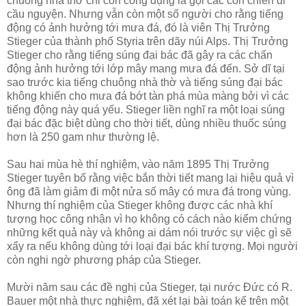
chuông nhà thờ chỉ còn công dụng là gọi các con chiên đi
cầu nguyện. Nhưng vẫn còn một số người cho rằng tiếng
động có ảnh hưởng tới mưa đá, đó là viên Thị Trưởng
Stieger của thành phố Styria trên dãy núi Alps. Thị Trưởng
Stieger cho rằng tiếng súng đại bác đã gây ra các chấn
động ảnh hưởng tới lớp mây mang mưa đá đến. Sở dĩ tại
sao trước kia tiếng chuông nhà thờ và tiếng súng đại bác
không khiến cho mưa đá bớt tàn phá mùa màng bởi vì các
tiếng động này quá yếu. Stieger liền nghĩ ra một loại súng
đại bác đặc biệt dùng cho thời tiết, dùng nhiều thuốc súng
hơn là 250 gam như thường lệ.
Sau hai mùa hè thí nghiệm, vào năm 1895 Thị Trưởng
Stieger tuyên bố rằng việc bắn thời tiết mang lại hiệu quả vì
ông đã làm giảm đi một nửa số mây có mưa đá trong vùng.
Nhưng thí nghiệm của Stieger không được các nhà khí
tượng học công nhận vì họ không có cách nào kiểm chứng
những kết quả này và không ai dám nói trước sự việc gì sẽ
xẩy ra nếu không dùng tới loại đại bác khí tượng. Mọi người
còn nghi ngờ phương pháp của Stieger.
Mười năm sau các đề nghị của Stieger, tại nước Đức có R.
Bauer một nhà thực nghiệm, đã xét lại bài toán kể trên một