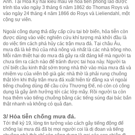
Anh. Tại Hoa Kỳ hai kiểu mẫu về hỏa tiễn phóng lao được
trình tòa vào ngày 3 tháng 6 năm 1862 do Thomas Roys và
vào ngày 24 tháng 4 năm 1866 do Roys và Lieliendahl, một
cộng sự viên.
Ngoài công dụng thả dây cấp cứu tại bờ biển, hỏa tiễn còn
được dùng vào việc nghiên cứu khí tượng mà khởi đầu là
do việc tìm cách phá hủy các trận mưa đá. Tại châu Âu,
mưa đá là kẻ thù của nhà nông và nhất là các nhà trồng nho.
Mỗi năm thiệt hại do mưa đá gây ra rất đáng kể mà người ta
chưa tìm ra cách nào để tránh được tai họa này. Người ta
chỉ biết cầu kinh thật sớm trong nhà thờ vào mùa mưa đá và
nhiệm vụ của viên bõ già gác nhà thờ là phải rung chuông
thật lớn khi thấy trận mưa đá xuất hiện từ đằng xa vì ngoài
tiếng chuông dùng để cầu cứu Thượng Đế, nó còn có công
dụng là gây ảnh hưởng tới các lớp mây. Rồi người ta còn
họa thêm vào tiếng chuông bằng các tiếng súng đại bác bắn
thật nhanh và không có quả đạn.
3/ Hỏa tiễn chống mưa đá.
Tới thế kỷ 19, lòng tin tưởng vào cách gây tiếng động để
chống lại mưa đá đã bị mọi người coi là dị đoan và tiếng