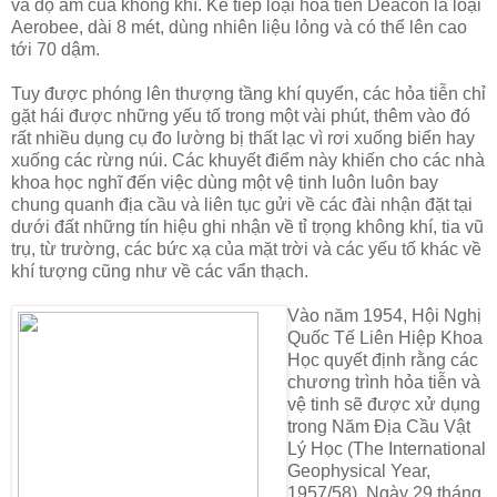
và độ ẩm của không khí. Kế tiếp loại hỏa tiễn Deacon là loại
Aerobee, dài 8 mét, dùng nhiên liệu lỏng và có thể lên cao
tới 70 dậm.
Tuy được phóng lên thượng tầng khí quyển, các hỏa tiễn chỉ
gặt hái được những yếu tố trong một vài phút, thêm vào đó
rất nhiều dụng cụ đo lường bị thất lạc vì rơi xuống biển hay
xuống các rừng núi. Các khuyết điểm này khiến cho các nhà
khoa học nghĩ đến việc dùng một vệ tinh luôn luôn bay
chung quanh địa cầu và liên tục gửi về các đài nhận đặt tại
dưới đất những tín hiệu ghi nhận về tỉ trọng không khí, tia vũ
trụ, từ trường, các bức xạ của mặt trời và các yếu tố khác về
khí tượng cũng như về các vẩn thạch.
Vào năm 1954, Hội Nghị
Quốc Tế Liên Hiệp Khoa
Học quyết định rằng các
chương trình hỏa tiễn và
vệ tinh sẽ được xử dụng
trong Năm Địa Cầu Vật
Lý Học (The International
Geophysical Year,
1957/58). Ngày 29 tháng