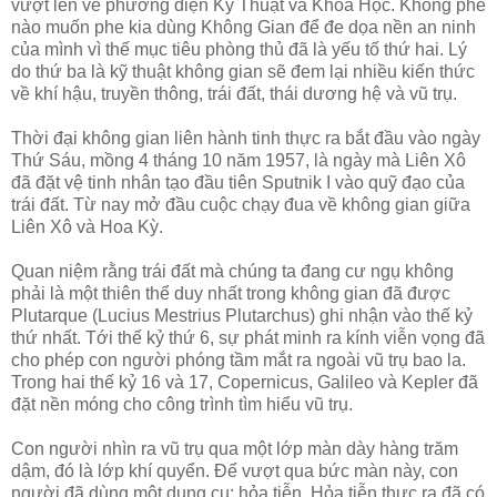
vượt lên về phương diện Kỹ Thuật và Khoa Học. Không phe
nào muốn phe kia dùng Không Gian để đe dọa nền an ninh
của mình vì thế mục tiêu phòng thủ đã là yếu tố thứ hai. Lý
do thứ ba là kỹ thuật không gian sẽ đem lại nhiều kiến thức
về khí hậu, truyền thông, trái đất, thái dương hệ và vũ trụ.
Thời đại không gian liên hành tinh thực ra bắt đầu vào ngày
Thứ Sáu, mồng 4 tháng 10 năm 1957, là ngày mà Liên Xô
đã đặt vệ tinh nhân tạo đầu tiên Sputnik I vào quỹ đạo của
trái đất. Từ nay mở đầu cuộc chạy đua về không gian giữa
Liên Xô và Hoa Kỳ.
Quan niệm rằng trái đất mà chúng ta đang cư ngụ không
phải là một thiên thể duy nhất trong không gian đã được
Plutarque (Lucius Mestrius Plutarchus) ghi nhận vào thế kỷ
thứ nhất. Tới thế kỷ thứ 6, sự phát minh ra kính viễn vọng đã
cho phép con người phóng tầm mắt ra ngoài vũ trụ bao la.
Trong hai thế kỷ 16 và 17, Copernicus, Galileo và Kepler đã
đặt nền móng cho công trình tìm hiểu vũ trụ.
Con người nhìn ra vũ trụ qua một lớp màn dày hàng trăm
dậm, đó là lớp khí quyển. Để vượt qua bức màn này, con
người đã dùng một dụng cụ: hỏa tiễn. Hỏa tiễn thực ra đã có