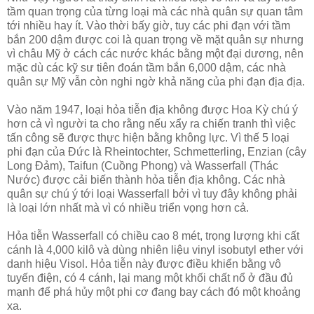
tầm quan trọng của từng loại mà các nhà quân sự quan tâm
tới nhiều hay ít. Vào thời bấy giờ, tuy các phi đạn với tầm
bắn 200 dậm được coi là quan trọng về mặt quân sự nhưng
vì châu Mỹ ở cách các nước khác bằng một đại dương, nên
mặc dù các kỹ sư tiên đoán tầm bắn 6,000 dậm, các nhà
quân sự Mỹ vẫn còn nghi ngờ khả năng của phi đạn địa địa.
Vào năm 1947, loại hỏa tiễn địa không được Hoa Kỳ chú ý
hơn cả vì người ta cho rằng nếu xẩy ra chiến tranh thì việc
tấn công sẽ được thực hiện bằng không lực. Vì thế 5 loại
phi đạn của Đức là Rheintochter, Schmetterling, Enzian (cây
Long Đảm), Taifun (Cuồng Phong) và Wasserfall (Thác
Nước) được cải biến thành hỏa tiễn địa không. Các nhà
quân sự chú ý tới loại Wasserfall bởi vì tuy đây không phải
là loại lớn nhất mà vì có nhiều triển vọng hơn cả.
Hỏa tiễn Wasserfall có chiều cao 8 mét, trọng lượng khi cất
cánh là 4,000 kilô và dùng nhiên liệu vinyl isobutyl ether với
danh hiệu Visol. Hỏa tiễn này được điều khiển bằng vô
tuyến điện, có 4 cánh, lại mang một khối chất nổ ở đầu đủ
mạnh để phá hủy một phi cơ đang bay cách đó một khoảng
xa.