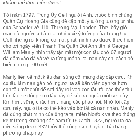
không thể thực hiện được
”.
Tới năm 1797, Trung Úy Cell người Anh, thuộc binh chủng
Quân Cụ Hoàng Gia cũng đề cập một ý tưởng tương tự như
của Schaefer với Hội Thương Mại London. Thời bấy giờ,
mặc dù người ta bàn cãi nhiều về ý tưởng của Trung Úy
Cell nhưng rồi không có một phát minh nào được thực hiện
cho tới ngày viên Thanh Tra Quân Đội Anh tên là George
William Manly nhìn thấy tận mắt một con tầu chở 67 người,
đã đâm vào đá và vỡ ra từng mảnh, tai nạn này chỉ cách bờ
biển chừng 100 mét.
Manly liền vẽ một kiểu đạn súng cối mang dây cấp cứu. Khi
có tầu lâm nạn gần bờ, người ta sẽ bắn viên đạn xa hơn
con tầu một chút để sợi dây rơi vào con tầu rồi các thủy thủ
trên tầu sẽ dùng sợi dây này để kéo ra ngoài một sợi dây
lớn hơn, vững chắc hơn, mang các phao nổi. Nhờ lối cấp
cứu này, người ta có thể kéo vào bờ tất cả nạn nhân. Manly
đã dùng phát minh của ông ta tại miền Norfolk và theo thống
kê thì trong khoảng các năm từ 1807 tới 1823, người ta đã
cứu sống được 332 thủy thủ cùng dân thuyền chài bằng
phương pháp này.