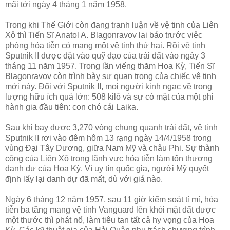
mãi tới ngày 4 tháng 1 năm 1958.
Trong khi Thế Giới còn đang tranh luận về vệ tinh của Liên
Xô thì Tiến Sĩ Anatol A. Blagonravov lại báo trước việc
phóng hỏa tiễn có mang một vệ tinh thứ hai. Rồi vệ tinh
Sputnik II được đặt vào quỹ đạo của trái đất vào ngày 3
tháng 11 năm 1957. Trong lần viếng thăm Hoa Kỳ, Tiến Sĩ
Blagonravov còn trình bày sự quan trọng của chiếc vệ tinh
mới này. Đối với Sputnik II, mọi người kinh ngạc về trong
lượng hữu ích quá lớn: 508 kilô và sự có mặt của một phi
hành gia đầu tiên: con chó cái Laika.
Sau khi bay được 3,270 vòng chung quanh trái đất, vệ tinh
Sputnik II rơi vào đêm hôm 13 rạng ngày 14/4/1958 trong
vùng Đại Tây Dương, giữa Nam Mỹ và châu Phi. Sự thành
công của Liên Xô trong lãnh vực hỏa tiễn làm tổn thương
danh dự của Hoa Kỳ. Vì uy tín quốc gia, người Mỹ quyết
định lấy lại danh dự đã mất, dù với giá nào.
Ngày 6 tháng 12 năm 1957, sau 11 giờ kiểm soát tỉ mỉ, hỏa
tiễn ba tầng mang vệ tinh Vanguard lên khỏi mặt đất được
một thước thì phát nổ, làm tiêu tan tất cả hy vọng của Hoa