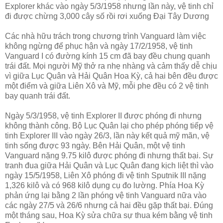
Explorer khác vào ngày 5/3/1958 nhưng lần này, vệ tinh chỉ
đi được chừng 3,000 cây số rồi rơi xuống Đại Tây Dương
Các nhà hữu trách trong chương trình Vanguard làm việc
không ngừng để phục hận và ngày 17/2/1958, vệ tinh
Vanguard I có đường kính 15 cm đã bay đều chung quanh
trái đất. Mọi người Mỹ thở ra nhẹ nhàng và cảm thấy dễ chịu
vì giữa Lục Quân và Hải Quân Hoa Kỳ, cả hai bên đều được
một điểm và giữa Liên Xô và Mỹ, mỗi phe đều có 2 vệ tinh
bay quanh trái đất.
Ngày 5/3/1958, vệ tinh Explorer II được phóng đi nhưng
không thành công. Bộ Lục Quân lại cho phép phóng tiếp vệ
tinh Explorer III vào ngày 26/3, lần này kết quả mỹ mãn, vệ
tinh sống được 93 ngày. Bên Hải Quân, một vệ tinh
Vanguard nặng 9.75 kilô được phóng đi nhưng thất bại. Sự
tranh đua giữa Hải Quân và Lục Quân đang kịch liệt thì vào
ngày 15/5/1958, Liên Xô phóng đi vệ tinh Sputnik III nặng
1,326 kilô và có 968 kilô dụng cụ đo lường. Phía Hoa Kỳ
phản ứng lại bằng 2 lần phóng vệ tinh Vanguard nữa vào
các ngày 27/5 và 26/6 nhưng cả hai đều gặp thất bại. Đúng
một tháng sau, Hoa Kỳ sửa chữa sự thua kém bằng vệ tinh