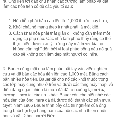
ra. Ông liền tới gặp chủ nhân các xưởng làm pháo và đặt
làm các hỏa tiễn có đủ các yếu tố sau:
Hỏa tiễn phải bắn cao lên tới 1,000 thước hay hơn,
Khối chất nổ mang theo ít nhất phải là một kilô,
Cách khai hỏa phải thật giản dị, không cần thêm một
dụng cụ phụ nào. Các nhà làm pháo thấy rằng có thể
thực hiện được các ý tưởng này mà trước kia họ
không cần nghĩ đến bởi vì loại pháo bông nếu nổ quá
cao sẽ không còn làm đẹp mắt người coi nữa.
R. Bauer cùng một nhà làm pháo bắt tay vào việc nghiên
cứu và đã bắn các hỏa tiễn lên cao 1,000 mét. Bằng cách
bắn nhiều hỏa tiễn, Bauer đã cho nổ các khối thuốc trong
các lớp mây cũng như ở trên và dưới các tầng mây thấp, và
điều đáng ngạc nhiên là mưa đã đã rơi xuống tại nơi xạ
trường ít hơn tại các nơi khác. Bauer còn cho biết nhờ các
hỏa tiễn của ông, mưa đá đã được đổi thành các trận mưa
tuyết. Năm 1906 Bauer trình bày các thí nghiệm của ông
trong buổi hội họp hàng năm của hội các nhà thiên nhiên
học và vật lý học người Đức.