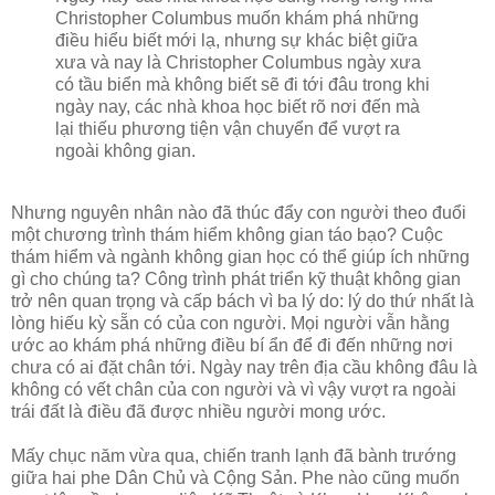
Christopher Columbus muốn khám phá những
điều hiểu biết mới lạ, nhưng sự khác biệt giữa
xưa và nay là Christopher Columbus ngày xưa
có tầu biển mà không biết sẽ đi tới đâu trong khi
ngày nay, các nhà khoa học biết rõ nơi đến mà
lại thiếu phương tiện vận chuyển để vượt ra
ngoài không gian.
Nhưng nguyên nhân nào đã thúc đẩy con người theo đuổi
một chương trình thám hiểm không gian táo bạo? Cuộc
thám hiểm và ngành không gian học có thể giúp ích những
gì cho chúng ta? Công trình phát triển kỹ thuật không gian
trở nên quan trọng và cấp bách vì ba lý do: lý do thứ nhất là
lòng hiếu kỳ sẵn có của con người. Mọi người vẫn hằng
ước ao khám phá những điều bí ẩn để đi đến những nơi
chưa có ai đặt chân tới. Ngày nay trên địa cầu không đâu là
không có vết chân của con người và vì vậy vượt ra ngoài
trái đất là điều đã được nhiều người mong ước.
Mấy chục năm vừa qua, chiến tranh lạnh đã bành trướng
giữa hai phe Dân Chủ và Cộng Sản. Phe nào cũng muốn