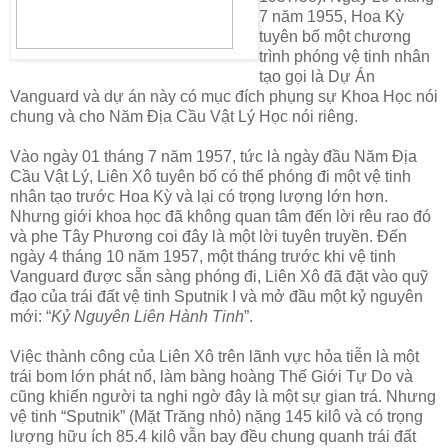
7 năm 1955, Hoa Kỳ
tuyên bố một chương
trình phóng vệ tinh nhân
tạo gọi là Dự Án
Vanguard và dự án này có mục đích phụng sự Khoa Học nói
chung và cho Năm Địa Cầu Vật Lý Học nói riêng.
Vào ngày 01 tháng 7 năm 1957, tức là ngày đầu Năm Địa
Cầu Vật Lý, Liên Xô tuyên bố có thể phóng đi một vệ tinh
nhân tạo trước Hoa Kỳ và lại có trọng lượng lớn hơn.
Nhưng giới khoa học đã không quan tâm đến lời rêu rao đó
và phe Tây Phương coi đây là một lời tuyên truyền. Đến
ngày 4 tháng 10 năm 1957, một tháng trước khi vệ tinh
Vanguard được sẵn sàng phóng đi, Liên Xô đã đặt vào quỹ
đạo của trái đất vệ tinh Sputnik I và mở đầu một kỷ nguyên
mới: “
Kỷ Nguyên Liên Hành Tinh
”.
Việc thành công của Liên Xô trên lãnh vực hỏa tiễn là một
trái bom lớn phát nổ, làm bàng hoàng Thế Giới Tự Do và
cũng khiến người ta nghi ngờ đây là một sự gian trá. Nhưng
vệ tinh “Sputnik” (Mặt Trăng nhỏ) nặng 145 kilô và có trọng
lượng hữu ích 85.4 kilô vẫn bay đều chung quanh trái đất