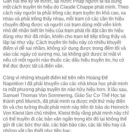
Gần hai thế kỷ về trước, tại nước Pháp người ta đã dùng
một cách truyền tín hiệu do Claude Chappe phát minh. Theo
cách này người ta phải trồng các trạm tuyền tin khá cao, xa
nhau và phải trông thấy nhau, mỗi trạm có các cần tín hiệu
chuyển động được và người coi trạm dùng một viễn kính
nhỏ để nhận biết tín hiệu của trạm phát rồi đặt cần tín hiệu
đúng như thứ đã nhận, khiến cho trạm kế tiếp trông thấy và
lặp lại như vậy. Cách truyền tín hiệu này có nhiều khuyết
điểm vì dễ sai nhầm, không xử dụng được trong đêm tối và
vào các ngày có sương mù, lại không giữ được bí mật vì
nếu có một người nào thuộc các dấu hiệu truyền tin, họ có
thể đọc được tất cả điện văn.
Cũng vì những khuyết điểm kể trên nên Hoàng Đế
Napoléon I đã phải khuyến cáo các nhà khoa học phát minh
ra một phương pháp truyền tin nào hữu hiệu hơn. Ít lâu sau,
Samuel Thomas Von Sommering, Giáo Sư Cơ Thể Học tại
thành phố Munich, đã phát minh ra được một thứ máy điện
tín và cho tường thuật phát minh này trên tờ báo do Heinrich
Von Kleist làm chủ nhiệm. Kleist thấy rằng phát minh này chỉ
có thể truyền đi các bản văn ngắn trong khi đó lại không thể
gửi đi các bức thư dài, các bản báo cáo, các tài liệu hay cả
những vật cần thiết như tiền bạc.