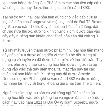
tạo pháo bông Hoàng Gia Phổ làm ra các hỏa tiễn cấp cứu
và công cuộc này được thực hiện cho tới năm 1890.
Tại nước Anh, hai loại hỏa tiễn dùng cho việc cấp cứu là
loại cổ điển của Congreve và một loại mới do Đại Tá Boxer
nghĩ ra vào năm 1855. Đây là một thứ hỏa tiễn 2 tầng, dài
chừng nửa thước, đường kính chừng 7 cm, được gắn vào
cây gậy hướng dẫn khiến cho tất cả hỏa tiễn dài chừng 3
thước.
Từ khi máy truyền thanh được phát minh, loại hỏa tiễn mang
dây cấp cứu ít được dùng đến vì các tầu bè đều trang bị
dụng cụ vô tuyến và đã được báo trước về thời tiết xấu. Tuy
nhiên, phương pháp xử dụng hỏa tiễn được người ta áp
dụng vào việc thả dây điện thoại tại mặt trận hay tại các
miền núi non hiểm trở. Ý tưởng này đã được Amédé
Denisse người Pháp nghĩ ra vào năm 1882 và được dùng
rất nhiều tại Thụy Sĩ trong khoảng giữa hai trận Thế Chiến.
Ngoài ra các thủy thủ săn cá voi cũng nghĩ đến cách áp
dụng hỏa tiễn vào việc phóng lao và người đầu tiên xử dụng
cách này vào năm 1821 là Đại Úy William Scoreby, người