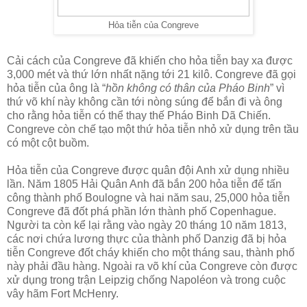
Hỏa tiễn của Congreve
Cải cách của Congreve đã khiến cho hỏa tiễn bay xa được
3,000 mét và thứ lớn nhất nặng tới 21 kilô. Congreve đã gọi
hỏa tiễn của ông là “
hồn không có thân của Pháo Binh
” vì
thứ võ khí này không cần tới nòng súng để bắn đi và ông
cho rằng hỏa tiễn có thể thay thế Pháo Binh Dã Chiến.
Congreve còn chế tạo một thứ hỏa tiễn nhỏ xử dụng trên tầu
có một cột buồm.
Hỏa tiễn của Congreve được quân đội Anh xử dụng nhiều
lần. Năm 1805 Hải Quân Anh đã bắn 200 hỏa tiễn để tấn
công thành phố Boulogne và hai năm sau, 25,000 hỏa tiễn
Congreve đã đốt phá phần lớn thành phố Copenhague.
Người ta còn kể lại rằng vào ngày 20 tháng 10 năm 1813,
các nơi chứa lương thực của thành phố Danzig đã bị hỏa
tiễn Congreve đốt cháy khiến cho một tháng sau, thành phố
này phải đầu hàng. Ngoài ra võ khí của Congreve còn được
xử dụng trong trận Leipzig chống Napoléon và trong cuộc
vây hãm Fort McHenry.