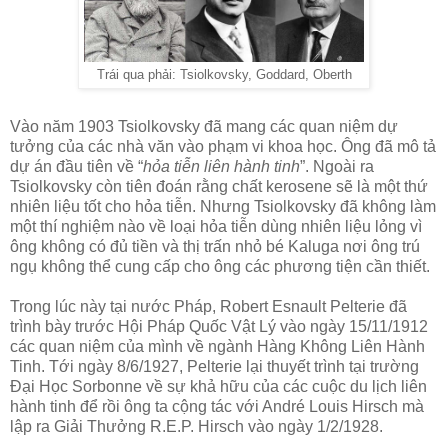
Trái qua phải: Tsiolkovsky, Goddard, Oberth
Vào năm 1903 Tsiolkovsky đã mang các quan niệm dự
tưởng của các nhà văn vào phạm vi khoa học. Ông đã mô tả
dự án đầu tiên về “
hỏa tiễn liên hành tinh
”. Ngoài ra
Tsiolkovsky còn tiên đoán rằng chất kerosene sẽ là một thứ
nhiên liệu tốt cho hỏa tiễn. Nhưng Tsiolkovsky đã không làm
một thí nghiệm nào về loại hỏa tiễn dùng nhiên liệu lỏng vì
ông không có đủ tiền và thị trấn nhỏ bé Kaluga nơi ông trú
ngụ không thể cung cấp cho ông các phương tiện cần thiết.
Trong lúc này tại nước Pháp, Robert Esnault Pelterie đã
trình bày trước Hội Pháp Quốc Vật Lý vào ngày 15/11/1912
các quan niệm của mình về ngành Hàng Không Liên Hành
Tinh. Tới ngày 8/6/1927, Pelterie lại thuyết trình tại trường
Đại Học Sorbonne về sự khả hữu của các cuộc du lịch liên
hành tinh để rồi ông ta cộng tác với André Louis Hirsch mà
lập ra Giải Thưởng R.E.P. Hirsch vào ngày 1/2/1928.