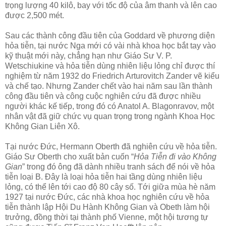
trọng lượng 40 kilô, bay với tốc độ của âm thanh và lên cao
được 2,500 mét.
Sau các thành công đầu tiên của Goddard về phương diện
hỏa tiễn, tại nước Nga mới có vài nhà khoa học bắt tay vào
kỹ thuật mới này, chẳng hạn như Giáo Sư V. P.
Wetschiukine và hỏa tiễn dùng nhiên liệu lỏng chỉ được thí
nghiệm từ năm 1932 do Friedrich Arturovitch Zander vẽ kiểu
và chế tạo. Nhưng Zander chết vào hai năm sau lần thành
công đầu tiên và công cuộc nghiên cứu đã được nhiều
người khác kế tiếp, trong đó có Anatol A. Blagonravov, một
nhân vật đã giữ chức vụ quan trọng trong ngành Khoa Học
Không Gian Liên Xô.
Tại nước Đức, Hermann Oberth đã nghiên cứu về hỏa tiễn.
Giáo Sư Oberth cho xuất bản cuốn “
Hỏa Tiễn đi vào Không
Gian
” trong đó ông đã dành nhiều tranh sách để nói về hỏa
tiễn loại B. Đây là loại hỏa tiễn hai tầng dùng nhiên liệu
lỏng, có thể lên tới cao độ 80 cây số. Tới giữa mùa hè năm
1927 tại nước Đức, các nhà khoa học nghiên cứu về hỏa
tiễn thành lập Hội Du Hành Không Gian và Obeth làm hội
trưởng, đồng thời tại thành phố Vienne, một hội tương tự