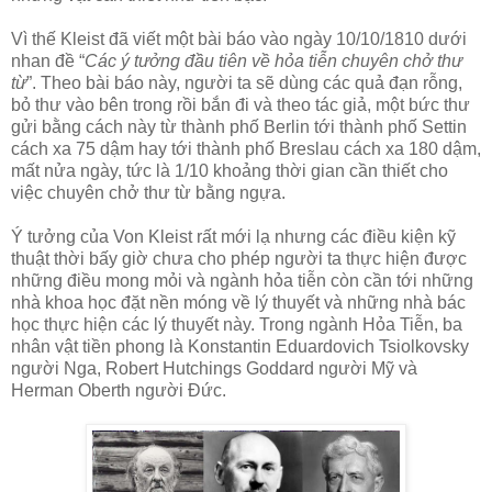
Vì thế Kleist đã viết một bài báo vào ngày 10/10/1810 dưới
nhan đề “
Các ý tưởng đầu tiên về hỏa tiễn chuyên chở thư
từ
”. Theo bài báo này, người ta sẽ dùng các quả đạn rỗng,
bỏ thư vào bên trong rồi bắn đi và theo tác giả, một bức thư
gửi bằng cách này từ thành phố Berlin tới thành phố Settin
cách xa 75 dậm hay tới thành phố Breslau cách xa 180 dậm,
mất nửa ngày, tức là 1/10 khoảng thời gian cần thiết cho
việc chuyên chở thư từ bằng ngựa.
Ý tưởng của Von Kleist rất mới lạ nhưng các điều kiện kỹ
thuật thời bấy giờ chưa cho phép người ta thực hiện được
những điều mong mỏi và ngành hỏa tiễn còn cần tới những
nhà khoa học đặt nền móng về lý thuyết và những nhà bác
học thực hiện các lý thuyết này. Trong ngành Hỏa Tiễn, ba
nhân vật tiền phong là Konstantin Eduardovich Tsiolkovsky
người Nga, Robert Hutchings Goddard người Mỹ và
Herman Oberth người Đức.