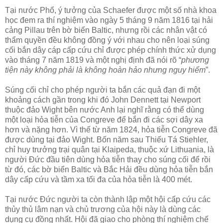
Tại nước Phổ, ý tưởng của Schaefer được một số nhà khoa
học đem ra thí nghiệm vào ngày 5 tháng 9 năm 1816 tại hải
cảng Pillau trên bờ biển Baltic, nhưng rồi các nhân vật có
thẩm quyền đều không đồng ý với nhau cho nên loại súng
cối bắn dây cáp cấp cứu chỉ được phép chính thức xử dụng
vào tháng 7 năm 1819 và một nghị định đã nói rõ “
phương
tiện này không phải là không hoàn hảo nhưng nguy hiểm
”.
Súng cối chỉ cho phép người ta bắn các quả đạn đi một
khoảng cách gần trong khi đó John Dennett tại Newport
thuộc đảo Wight bên nước Anh lại nghĩ rằng có thể dùng
một loại hỏa tiễn của Congreve để bắn đi các sợi dây xa
hơn và nặng hơn. Vì thế từ năm 1824, hỏa tiễn Congreve đã
được dùng tại đảo Wight. Bốn năm sau Thiếu Tá Stiehler,
chỉ huy trưởng trại quân tại Klaipeda, thuộc xứ Lithuania, là
người Đức đầu tiên dùng hỏa tiễn thay cho súng cối để rồi
từ đó, các bờ biển Baltic và Bắc Hải đều dùng hỏa tiễn bắn
dây cấp cứu và tầm xa tối đa của hỏa tiễn là 400 mét.
Tại nước Đức người ta còn thành lập một hội cấp cứu các
thủy thủ lâm nạn và chủ trương của hội này là dùng các
dụng cụ đồng nhất. Hội đã giao cho phòng thí nghiệm chế