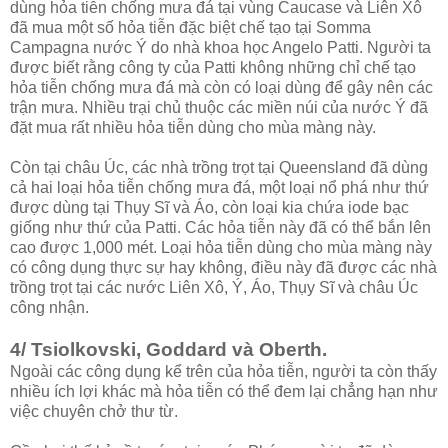
dùng hỏa tiễn chống mưa đá tại vùng Caucase và Liên Xô
đã mua một số hỏa tiễn đặc biệt chế tạo tại Somma
Campagna nước Ý do nhà khoa học Angelo Patti. Người ta
được biết rằng công ty của Patti không những chỉ chế tạo
hỏa tiễn chống mưa đá mà còn có loại dùng để gây nên các
trận mưa. Nhiều trại chủ thuộc các miền núi của nước Ý đã
đặt mua rất nhiều hỏa tiễn dùng cho mùa màng này.
Còn tại châu Úc, các nhà trồng trọt tại Queensland đã dùng
cả hai loại hỏa tiễn chống mưa đá, một loại nổ phá như thứ
được dùng tại Thụy Sĩ và Áo, còn loại kia chứa iode bạc
giống như thứ của Patti. Các hỏa tiễn này đã có thể bắn lên
cao được 1,000 mét. Loại hỏa tiễn dùng cho mùa màng này
có công dụng thực sự hay không, điều này đã được các nhà
trồng trọt tại các nước Liên Xô, Ý, Áo, Thụy Sĩ và châu Úc
công nhận.
4/ Tsiolkovski, Goddard và Oberth.
Ngoài các công dụng kể trên của hỏa tiễn, người ta còn thấy
nhiều ích lợi khác mà hỏa tiễn có thể đem lại chẳng hạn như
việc chuyên chở thư từ.