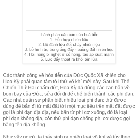
Thành phần căn bản của hoả tiễn:
1. Hỗn hợp nhiên liệu
2. Bộ đánh lửa đốt cháy nhiên liệu
3. Lỗ hình trụ trong ống đẩy - buồng đốt nhiên liệu
4. Hơi nóng bị nghẹt ở cổ họng, tạo áp xuất mạnh
5. Lực đẩy thoát ra khỏi tên lửa
Các thành công về hỏa tiễn của Đức Quốc Xã khiến cho
Hoa Kỳ phải quan tâm tới thứ võ khí mới này. Sau khi Thế
Chiến Thứ Hai chấm dứt, Hoa Kỳ đã dùng các căn bản về
bom bay của Đức, sửa đổi đi để chế biến thành các phi đạn.
Các nhà quân sự phân biệt nhiều loại phi đạn: thứ được
dùng để bắn đi từ mặt đất tới một mục tiêu trên mặt đất được
gọi là phi đạn địa địa, nếu bắn từ phi cơ xuống, đó là loại
phi đạn không địa, còn thứ phi đạn chống phi cơ được gọi
bằng tên địa không.
Như vậy người ta thấy sinh ra nhiều loại võ khí và tùy theo