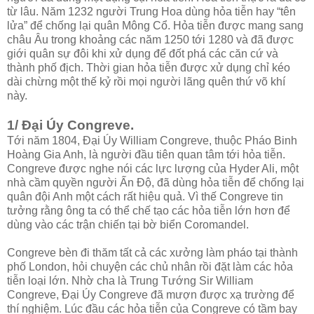
từ lâu. Năm 1232 người Trung Hoa dùng hỏa tiễn hay “tên
lửa” để chống lại quân Mông Cổ. Hỏa tiễn được mang sang
châu Âu trong khoảng các năm 1250 tới 1280 và đã được
giới quân sự đôi khi xử dụng để đốt phá các căn cứ và
thành phố địch. Thời gian hỏa tiễn được xử dụng chỉ kéo
dài chừng một thế kỷ rồi mọi người lãng quên thứ võ khí
này.
1/ Đại Úy Congreve.
Tới năm 1804, Đại Úy William Congreve, thuộc Pháo Binh
Hoàng Gia Anh, là người đầu tiên quan tâm tới hỏa tiễn.
Congreve được nghe nói các lực lượng của Hyder Ali, một
nhà cầm quyền người Ấn Độ, đã dùng hỏa tiễn để chống lại
quân đội Anh một cách rất hiệu quả. Vì thế Congreve tin
tưởng rằng ông ta có thể chế tạo các hỏa tiễn lớn hơn để
dùng vào các trận chiến tại bờ biển Coromandel.
Congreve bèn đi thăm tất cả các xưởng làm pháo tại thành
phố London, hỏi chuyện các chủ nhân rồi đặt làm các hỏa
tiễn loại lớn. Nhờ cha là Trung Tướng Sir William
Congreve, Đại Úy Congreve đã mượn được xạ trường để
thí nghiệm. Lúc đầu các hỏa tiễn của Congreve có tầm bay