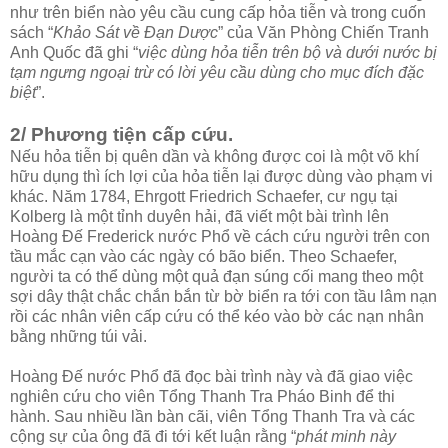
như trên biển nào yêu cầu cung cấp hỏa tiễn và trong cuốn
sách “
Khảo Sát về Đạn Dược
” của Văn Phòng Chiến Tranh
Anh Quốc đã ghi “
việc dùng hỏa tiễn trên bộ và dưới nước bị
tạm ngưng ngoại trừ có lời yêu cầu dùng cho mục đích đặc
biệt
”.
2/ Phương tiện cấp cứu.
Nếu hỏa tiễn bị quên dần và không được coi là một võ khí
hữu dụng thì ích lợi của hỏa tiễn lại được dùng vào phạm vi
khác. Năm 1784, Ehrgott Friedrich Schaefer, cư ngụ tại
Kolberg là một tỉnh duyên hải, đã viết một bài trình lên
Hoàng Đế Frederick nước Phổ về cách cứu người trên con
tầu mắc cạn vào các ngày có bão biển. Theo Schaefer,
người ta có thể dùng một quả đạn súng cối mang theo một
sợi dây thật chắc chắn bắn từ bờ biển ra tới con tầu lâm nạn
rồi các nhân viên cấp cứu có thể kéo vào bờ các nạn nhân
bằng những túi vải.
Hoàng Đế nước Phổ đã đọc bài trình này và đã giao việc
nghiên cứu cho viên Tổng Thanh Tra Pháo Binh để thi
hành. Sau nhiều lần bàn cãi, viên Tổng Thanh Tra và các
cộng sự của ông đã đi tới kết luận rằng “
phát minh này