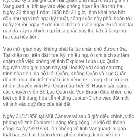
Kỳ. Các kỹ thuật gia của Hải Quân phụ trách chương trình
Vanguard lại bắt tay vào việc phóng hỏa tiễn lần thứ hai.
Ngày 22 tháng 1 năm 1958 hồi 21 giờ, lệnh khai hỏa bắt
đầu nhưng vì trở ngại kỹ thuật, công cuộc này phải hoãn tới
ngày 24 rồi ngày 25 để rồi lại bắt đầu vào ngày 26 và một tai
nạn đã xẩy ra khiến người ta phải thay thế tất cả tầng thứ
hai của hỏa tiễn.
Vào thời gian này, không phải là lúc chần chờ được nữa.
Tại khắp nơi trên đất Hoa Kỳ, nhiều người chỉ trích sự làm
chậm chễ việc phóng vệ tinh Explorer I của Lục Quân.
Nguyên vào giai đoạn này, tại Hoa Kỳ với cùng chương
trình hỏa tiễn, ba bộ Hải Quân, Không Quân và Lục Quân
đều thi đua phụ trách một cách riêng rẽ. Trong khi chờ đợi
nhóm chuyên viên Hải Quân của Tiến Sĩ Hagen sẵn sàng,
các chuyên viên Bộ Lục Quân do Von Braun điều khiển cho
biết có thể dùng hỏa tiễn 4 tầng Jupiter-C cho việc đặt một
vệ tinh vào quỹ đạo của trái đất.
Ngày 31/1/1958 tại Mũi Caneveral sau 8 giờ điều chỉnh, việc
phóng vệ tinh Explorer I nặng tổng cộng 14 kilô đã thành
công. Ngày 5/2/1958, lần phóng vệ tinh Vanguard lại gặp
thất bại. Bộ Lục Quân được phép phóng đi một vệ tinh