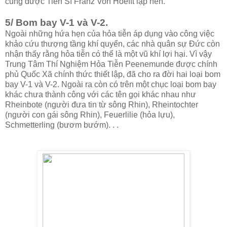
cũng được Tiến Sĩ Franz Von Hoefft lập nên.
5/ Bom bay V-1 và V-2.
Ngoài những hứa hẹn của hỏa tiễn áp dụng vào công việc
khảo cứu thượng tầng khí quyển, các nhà quân sự Đức còn
nhận thấy rằng hỏa tiễn có thể là một vũ khí lợi hại. Vì vậy
Trung Tâm Thí Nghiệm Hỏa Tiễn Peenemunde được chính
phủ Quốc Xã chính thức thiết lập, đã cho ra đời hai loại bom
bay V-1 và V-2. Ngoài ra còn có trên một chục loại bom bay
khác chưa thành công với các tên gọi khác nhau như
Rheinbote (người đưa tin từ sông Rhin), Rheintochter
(người con gái sông Rhin), Feuerlilie (hỏa lựu),
Schmetterling (bươm bướm). . .