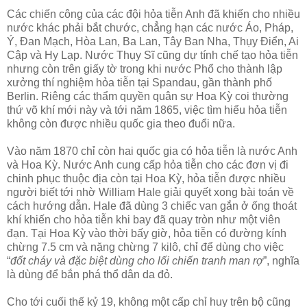
Các chiến công của các đội hỏa tiễn Anh đã khiến cho nhiều
nước khác phải bắt chước, chẳng hạn các nước Áo, Pháp,
Ý, Đan Mạch, Hòa Lan, Ba Lan, Tây Ban Nha, Thụy Điển, Ai
Cập và Hy Lạp. Nước Thụy Sĩ cũng dự tính chế tạo hỏa tiễn
nhưng còn trên giấy tờ trong khi nước Phổ cho thành lập
xưởng thí nghiệm hỏa tiễn tại Spandau, gần thành phố
Berlin. Riêng các thẩm quyền quân sự Hoa Kỳ coi thường
thứ võ khí mới này và tới năm 1865, việc tìm hiểu hỏa tiễn
không còn được nhiều quốc gia theo đuổi nữa.
Vào năm 1870 chỉ còn hai quốc gia có hỏa tiễn là nước Anh
và Hoa Kỳ. Nước Anh cung cấp hỏa tiễn cho các đơn vị đi
chinh phục thuộc địa còn tại Hoa Kỳ, hỏa tiễn được nhiều
người biết tới nhờ William Hale giải quyết xong bài toán về
cách hướng dẫn. Hale đã dùng 3 chiếc van gắn ở ống thoát
khí khiến cho hỏa tiễn khi bay đã quay tròn như một viên
đạn. Tại Hoa Kỳ vào thời bấy giờ, hỏa tiễn có đường kính
chừng 7.5 cm và nặng chừng 7 kilô, chỉ để dùng cho việc
“
đốt cháy và đặc biệt dùng cho lối chiến tranh man rợ
”, nghĩa
là dùng để bắn phá thổ dân da đỏ.
Cho tới cuối thế kỷ 19, không một cấp chỉ huy trên bộ cũng