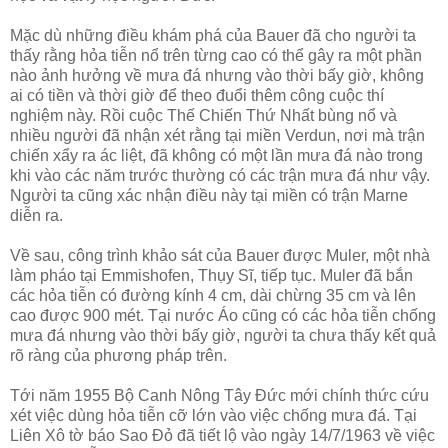
Mặc dù những điều khám phá của Bauer đã cho người ta
thấy rằng hỏa tiễn nổ trên từng cao có thể gây ra một phần
nào ảnh hưởng về mưa đá nhưng vào thời bấy giờ, không
ai có tiền và thời giờ để theo đuổi thêm công cuộc thí
nghiệm này. Rồi cuộc Thế Chiến Thứ Nhất bùng nổ và
nhiều người đã nhận xét rằng tại miền Verdun, nơi mà trận
chiến xẩy ra ác liệt, đã không có một lần mưa đá nào trong
khi vào các năm trước thường có các trận mưa đá như vậy.
Người ta cũng xác nhận điều này tại miền có trận Marne
diễn ra.
Về sau, công trình khảo sát của Bauer được Muler, một nhà
làm pháo tại Emmishofen, Thụy Sĩ, tiếp tục. Muler đã bắn
các hỏa tiễn có đường kính 4 cm, dài chừng 35 cm và lên
cao được 900 mét. Tại nước Áo cũng có các hỏa tiễn chống
mưa đá nhưng vào thời bấy giờ, người ta chưa thấy kết quả
rõ ràng của phương pháp trên.
Tới năm 1955 Bộ Canh Nông Tây Đức mới chính thức cứu
xét việc dùng hỏa tiễn cỡ lớn vào việc chống mưa đá. Tại
Liên Xô tờ báo Sao Đỏ đã tiết lộ vào ngày 14/7/1963 về việc