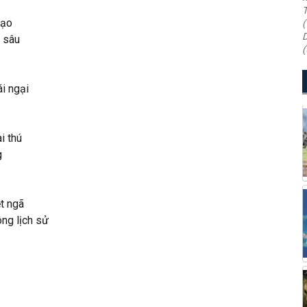
T
ạo
(
D
m sâu
(
ái ngại
i thú
g
t ngã
ông lịch sử