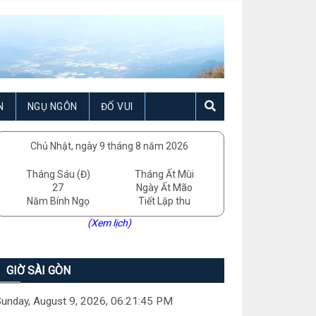
N
NGỤ NGÔN
ĐỐ VUI
Chủ Nhật, ngày 9 tháng 8 năm 2026
Tháng Sáu (Đ)
Tháng Ất Mùi
27
Ngày Ất Mão
Năm Bính Ngọ
Tiết Lập thu
(Xem lịch)
GIỜ SÀI GÒN
unday, August 9, 2026, 06:21:46 PM