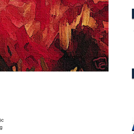
ộc
ng