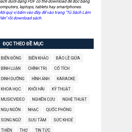
ách dưới dạng PDF có thể download để đọc bằng
omputers, laptops, tablets hay smartphones.
ời quý vị bấm vào đây để vào trang "Tủ Sách Lâm
iên" rồi download sách.
ĐỌC THEO ĐỀ MỤC
BIỂN ĐÔNG
BIÊN KHẢO
BÁO LỀ GIỮA
BÌNH LUẬN
CHÍNH TRỊ
CỔ TÍCH
DINH DƯỠNG
HÌNH ẢNH
KARAOKE
KHOA HỌC
KHÔI HÀI
KỸ THUẬT
MUSICVIDEO
NGHIÊN CỨU
NGHỆ THUẬT
NGỤ NGÔN
NHẠC
QUỐC PHÒNG
SONG NGỮ
SƯU TẦM
SỨC KHOẺ
THIỀN
THƠ
TIN TỨC