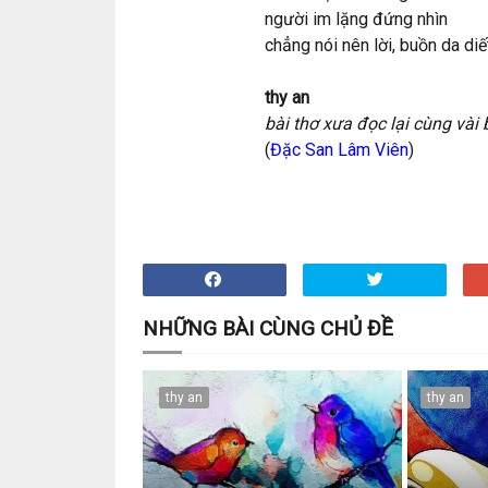
người im lặng đứng nhìn
chẳng nói nên lời, buồn da diê
thy an
bài thơ xưa đọc lại cùng vài
(
Đặc San Lâm Viên
)
NHỮNG BÀI CÙNG CHỦ ĐỀ
thy an
thy an