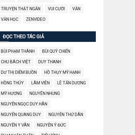
TRUYỆN THẬT NGẮN
VUI CƯỜI
VĂN
VĂN HỌC
ZENVIDEO
ĐỌC THEO TÁC GIẢ
BÙI PHẠM THÀNH
BÙI QUÝ CHIẾN
CHU BÁCH VIỆT
DUY THANH
DƯ THỊ DIỄM BUỒN
HỒ THỤY MỸ HẠNH
HỒNG THÚY
LÂM VIÊN
LÊ TẤN DƯƠNG
MỸ HƯƠNG
NGUYÊN NHUNG
NGUYỄN NGỌC DUY HÂN
NGUYỄN QUANG DUY
NGUYỄN THỨ DÂN
NGUYỄN Y VÂN
NGUYỄN Ý ĐỨC