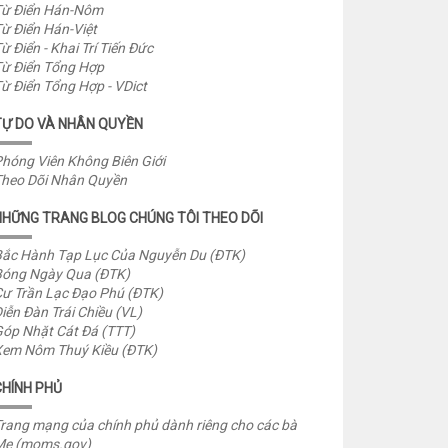
ừ Điển Hán-Nôm
ừ Điển Hán-Việt
ừ Điển - Khai Trí Tiến Đức
ừ Điển Tổng Hợp
ừ Điển Tổng Hợp - VDict
TỰ DO VÀ NHÂN QUYỀN
hóng Viên Không Biên Giới
heo Dõi Nhân Quyền
NHỮNG TRANG BLOG CHÚNG TÔI THEO DÕI
ắc Hành Tạp Lục Của Nguyễn Du (ĐTK)
óng Ngày Qua (ĐTK)
ư Trần Lạc Đạo Phú (ĐTK)
iễn Đàn Trái Chiều (VL)
óp Nhặt Cát Đá (TTT)
em Nôm Thuý Kiều (ĐTK)
CHÍNH PHỦ
rang mạng của chính phủ dành riêng cho các bà
Mẹ (moms.gov)