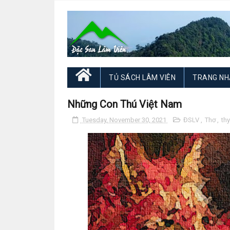
TỦ SÁCH LÂM VIÊN
TRANG NH
Những Con Thú Việt Nam
Tuesday, November 30, 2021
ĐSLV
,
Thơ
,
thy