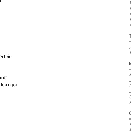
̀
T
T
T
T
T
P
T
a bão
B
 mỡ
B
lụa ngọc
C
D
G
X
T