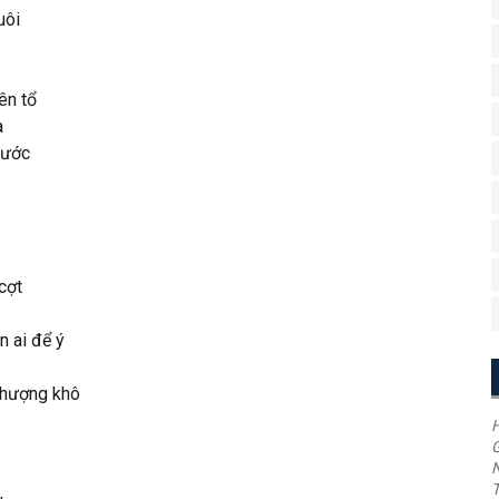
uôi
ên tổ
a
ước
cợt
̀n ai để ý
 phượng khô
H
G
T