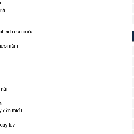
a
inh
tinh anh non nước
 mươi năm
núi
a
y đền miếu
uỵ lụy