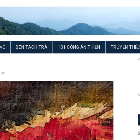
ẠC
BÊN TÁCH TRÀ
101 CÔNG ÁN THIỀN
TRUYỆN THIỀ
 an
S