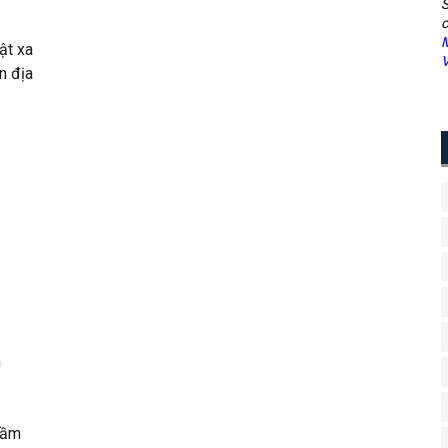
S
c
M
hật xa
V
n địa
n
rầm