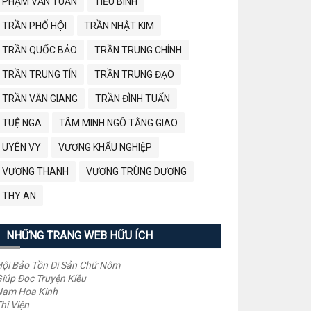
PHẠM VĂN TUẤN
TIỂU BÌNH
TRẦN PHỐ HỘI
TRẦN NHẬT KIM
TRẦN QUỐC BẢO
TRẦN TRUNG CHÍNH
TRẦN TRUNG TÍN
TRẦN TRUNG ĐẠO
TRẦN VĂN GIANG
TRẦN ĐÌNH TUẤN
TUỆ NGA
TÂM MINH NGÔ TẰNG GIAO
UYÊN VY
VƯƠNG KHẨU NGHIỆP
VƯƠNG THANH
VƯƠNG TRÙNG DƯƠNG
THY AN
NHỮNG TRANG WEB HỮU ÍCH
ội Bảo Tồn Di Sản Chữ Nôm
iúp Đọc Truyện Kiều
Nam Hoa Kinh
hi Viện