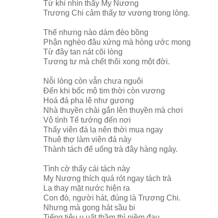
Từ khi nhìn thấy Mỵ Nương
Trương Chi cảm thấy tơ vương trong lòng.
Thế nhưng nào dám đèo bồng
Phận nghèo đâu xứng mà hòng ước mong
Từ đây tan nát cõi lòng
Tương tư mà chết thôi xong một đời.
Nỗi lòng còn vẫn chưa nguôi
Đến khi bốc mộ tim thời còn vương
Hoá đá pha lê như gương
Nhà thuyền chài gắn lên thuyền mà chơi
Vô tình Tể tướng đến nơi
Thấy viên đá lạ nên thời mua ngay
Thuê thợ làm viên đá này
Thành tách để uống trà đây hàng ngày.
Tình cờ thấy cái tách này
Mỵ Nương thích quá rót ngay tách trà
Lạ thay mặt nước hiện ra
Con đò, người hát, đúng là Trương Chi.
Nhưng mà gọng hát sầu bi
Tiếng tiêu u uất thầm thì niềm đau.