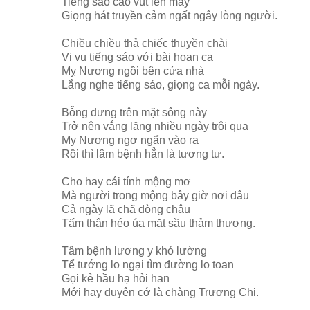
Tiếng sáo cao vút lên mây
Giọng hát truyền cảm ngất ngây lòng người.
Chiều chiều thả chiếc thuyền chài
Vi vu tiếng sáo với bài hoan ca
Mỵ Nương ngồi bên cửa nhà
Lắng nghe tiếng sáo, giọng ca mỗi ngày.
Bỗng dưng trên mặt sông này
Trở nên vắng lặng nhiều ngày trôi qua
Mỵ Nương ngơ ngẩn vào ra
Rồi thì lâm bệnh hẳn là tương tư.
Cho hay cái tính mộng mơ
Mà người trong mộng bây giờ nơi đâu
Cả ngày lã chã dòng châu
Tấm thân héo úa mặt sầu thảm thương.
Tâm bệnh lương y khó lường
Tể tướng lo ngại tìm đường lo toan
Gọi kẻ hầu hạ hỏi han
Mới hay duyên cớ là chàng Trương Chi.