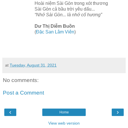
Hoài niệm Sài Gòn trong xót thương
Sài Gòn cả bầu trời yêu dấu...
“Nhớ Sài Gòn... là nhớ cố hương”
Dư Thị Diễm Buồn
(
Đặc San Lâm Viên
)
at
Tuesday, August 31, 2021
No comments:
Post a Comment
‹
›
Home
View web version