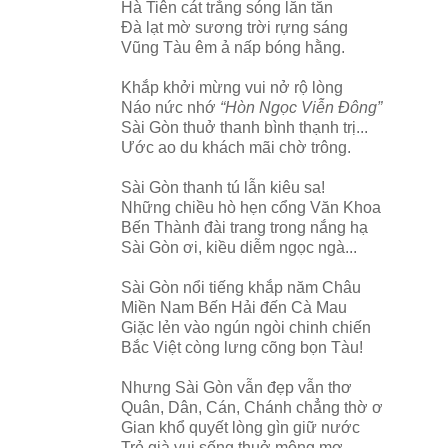
Hà Tiên cát trắng sóng lăn tăn
Đà lạt mờ sương trời rựng sáng
Vũng Tàu êm ả nấp bóng hằng.
Khắp khởi mừng vui nở rộ lòng
Náo nức nhớ
“Hòn Ngọc Viễn Đông”
Sài Gòn thuở thanh bình thạnh trị...
Ước ao du khách mãi chờ trông.
Sài Gòn thanh tú lẫn kiêu sa!
Những chiều hò hẹn cổng Văn Khoa
Bến Thành đài trang trong nắng hạ
Sài Gòn ơi, kiều diễm ngọc ngà...
Sài Gòn nổi tiếng khắp năm Châu
Miền Nam Bến Hải đến Cà Mau
Giặc lẻn vào ngún ngòi chinh chiến
Bắc Việt còng lưng cõng bọn Tàu!
Nhưng Sài Gòn vẫn đẹp vẫn thơ
Quân, Dân, Cán, Chánh chẳng thờ ơ
Gian khổ quyết lòng gìn giữ nước
Trẻ già vui sống thuở mộng mơ.