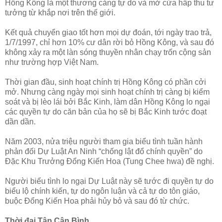
Hồng Kông là một thương cảng tự do và mở cửa hấp thu tư
tưởng từ khắp nơi trên thế giới.
Kết quả chuyển giao tốt hơn mọi dự đoán, tới ngày trao trả,
1/7/1997, chỉ hơn 10% cư dân rời bỏ Hồng Kông, và sau đó
không xảy ra một làn sóng thuyền nhân chạy trốn cộng sản
như trường hợp Việt Nam.
Thời gian đầu, sinh hoạt chính trị Hồng Kông có phần cởi
mở. Nhưng càng ngày mọi sinh hoạt chính trị càng bị kiểm
soát và bị lèo lái bởi Bắc Kinh, làm dân Hồng Kông lo ngại
các quyền tự do căn bản của họ sẽ bị Bắc Kinh tước đoạt
dần dần.
Năm 2003, nửa triệu người tham gia biểu tình tuần hành
phản đối Dự Luật An Ninh “chống lật đổ chính quyền” do
Đặc Khu Trưởng Đổng Kiến Hoa (Tung Chee hwa) đề nghị.
Người biểu tình lo ngại Dự Luật này sẽ tước đi quyền tự do
biểu lộ chính kiến, tự do ngôn luận và cả tự do tôn giáo,
buộc Đổng Kiến Hoa phải hủy bỏ và sau đó từ chức.
Thời đại Tập Cận Bình.