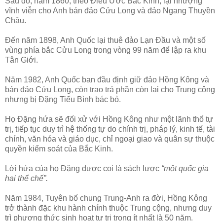
Sau đó, năm 1860, theo Điều Ứớc Bắc Kinh, lại nhượng
vĩnh viễn cho Anh bán đảo Cửu Long và đảo Ngang Thuyền
Châu.
Đến năm 1898, Anh Quốc lại thuê đảo Lạn Đầu và một số
vùng phía bắc Cửu Long trong vòng 99 năm để lập ra khu
Tân Giới.
Năm 1982, Anh Quốc ban đầu định giữ đảo Hồng Kông và
bán đảo Cửu Long, còn trao trả phần còn lại cho Trung cộng
nhưng bị Đặng Tiểu Bình bác bỏ.
Họ Đặng hứa sẽ đối xử với Hồng Kông như một lãnh thổ tự
trị, tiếp tục duy trì hệ thống tự do chính trị, pháp lý, kinh tế, tài
chính, văn hóa và giáo dục, chỉ ngoại giao và quân sự thuộc
quyền kiểm soát của Bắc Kinh.
Lời hứa của họ Đặng được coi là sách lược
“một quốc gia
hai thể chế”.
Năm 1984, Tuyên bố chung Trung-Anh ra đời, Hồng Kông
trở thành đặc khu hành chính thuộc Trung cộng, nhưng duy
trì phương thức sinh hoạt tự trị trong ít nhất là 50 năm.