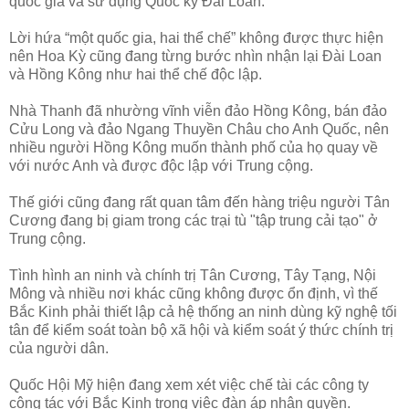
quốc gia và sử dụng Quốc kỳ Đài Loan.
Lời hứa “một quốc gia, hai thể chế” không được thực hiện
nên Hoa Kỳ cũng đang từng bước nhìn nhận lại Đài Loan
và Hồng Kông như hai thể chế độc lập.
Nhà Thanh đã nhường vĩnh viễn đảo Hồng Kông, bán đảo
Cửu Long và đảo Ngang Thuyền Châu cho Anh Quốc, nên
nhiều người Hồng Kông muốn thành phố của họ quay về
với nước Anh và được độc lập với Trung cộng.
Thế giới cũng đang rất quan tâm đến hàng triệu người Tân
Cương đang bị giam trong các trại tù "tập trung cải tạo" ở
Trung cộng.
Tình hình an ninh và chính trị Tân Cương, Tây Tạng, Nội
Mông và nhiều nơi khác cũng không được ổn định, vì thế
Bắc Kinh phải thiết lập cả hệ thống an ninh dùng kỹ nghệ tối
tân để kiểm soát toàn bộ xã hội và kiểm soát ý thức chính trị
của người dân.
Quốc Hội Mỹ hiện đang xem xét việc chế tài các công ty
cộng tác với Bắc Kinh trong việc đàn áp nhân quyền.