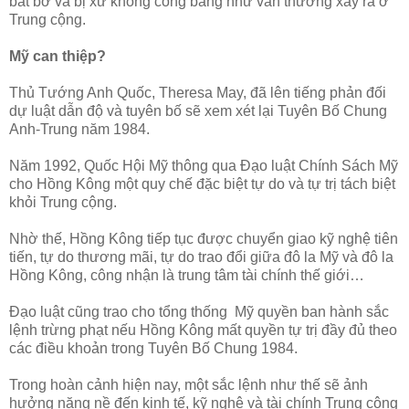
bắt bớ và bị xử không công bằng như vẫn thường xảy ra ở
Trung cộng.
Mỹ can thiệp?
Thủ Tướng Anh Quốc, Theresa May, đã lên tiếng phản đối
dự luật dẫn độ và tuyên bố sẽ xem xét lại Tuyên Bố Chung
Anh-Trung năm 1984.
Năm 1992, Quốc Hội Mỹ thông qua Đạo luật Chính Sách Mỹ
cho Hồng Kông một quy chế đặc biệt tự do và tự trị tách biệt
khỏi Trung cộng.
Nhờ thế, Hồng Kông tiếp tục được chuyển giao kỹ nghệ tiên
tiến, tự do thương mãi, tự do trao đổi giữa đô la Mỹ và đô la
Hồng Kông, công nhận là trung tâm tài chính thế giới…
Đạo luật cũng trao cho tổng thống Mỹ quyền ban hành sắc
lệnh trừng phạt nếu Hồng Kông mất quyền tự trị đầy đủ theo
các điều khoản trong Tuyên Bố Chung 1984.
Trong hoàn cảnh hiện nay, một sắc lệnh như thế sẽ ảnh
hưởng nặng nề đến kinh tế, kỹ nghệ và tài chính Trung cộng