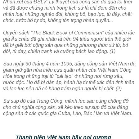
Nhận xét của ĐSLV:
Lý thuyết của cộng sản đã quá lỗi thời
và đã được chứng minh trong lịch sử là chỉ đem đến cho
nhân loại những nghèo đói, khủng bố, bạo lực, tù đày, chết
chóc, tước bỏ tự do, không tôn trọng nhân quyền...
Quyển sách "The Black Book of Communism" của nhiều tác
giả Âu châu đã ghi nhận là trên 94 triệu người trên thế giới
đã bị giết bởi cộng sản qua những phương thức xử tử, bỏ
đói, tù đày, chiến tranh và cưỡng bách lao động. (1)
Sau ngày 30 tháng 4 năm 1095, đảng cộng sản Việt Nam đã
giam giữ gần nửa triệu cựu quân nhân của Việt Nam Cộng
Hòa trong những trại tù "cải tạo" ở những nơi rừng sâu,
nước độc. Họ đã bị đàn áp, hành hạ từ thể xác đến tinh thần
và lao lực nên đã có hàng trăm ngàn người bị chết. (2)
Sự sụp đổ của Trung Cộng, mãnh lực sau cùng chống đỡ
cho chủ nghĩa cộng sản, sẽ kéo theo sự sụp đổ của đảng
cộng sản ở các quốc gia Cuba, Lào, Bắc Hàn và Việt Nam.
Thanh niên Việt Nam hãy noi gương