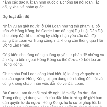
hành các đạo luật an ninh quốc gia chống lại nổi loạn, lật
đổ, ly khai và phản quốc.
Dự luật dẫn độ.
Nhân vụ án giết người ở Đài Loan nhưng thủ phạm lại bỏ
trốn về Hồng Kông, bà Carrie Lam đề nghị Dự Luật Dẫn Độ
cho phép đặc khu trưởng ký chấp nhận yêu cầu dẫn độ
sang Đài Loan và Trung cộng, mà không cần thông qua Hội
Đồng Lập Pháp.
Có ý kiến cho rằng nên gia tăng quyền tư pháp để những vụ
án xảy ra bên ngoài Hồng Kông có thể được xử bởi tòa án
Hồng Kông.
Chính phủ Đài Loan công khai biểu lộ lo lắng về quyền tự
do của người Hồng Kông bị lạm dụng nên không đòi hỏi và
cũng không chấp nhận việc dẫn độ về Đài Loan.
Bà Carrie Lam từ chối mọi đề nghị, làm dấy lên dư luận
Trung cộng lợi dụng vai trò của đặc khu trưởng để giới hạn
dần quyền tự do người Hồng Kông, họ lo sợ bị ghép tội, bị