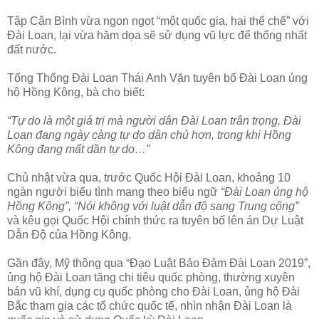
Tập Cận Bình vừa ngon ngọt “một quốc gia, hai thể chế” với
Đài Loan, lại vừa hăm dọa sẽ sử dụng vũ lực để thống nhất
đất nước.
Tổng Thống Đài Loan Thái Anh Văn tuyên bố Đài Loan ủng
hộ Hồng Kông, bà cho biết:
“Tự do là một giá trị mà người dân Đài Loan trân trọng, Đài
Loan đang ngày càng tự do dân chủ hơn, trong khi Hồng
Kông đang mất dần tự do…”
Chủ nhật vừa qua, trước Quốc Hội Đài Loan, khoảng 10
ngàn người biểu tình mang theo biểu ngữ
“Đài Loan ủng hộ
Hồng Kông”, “Nói không với luật dẫn độ sang Trung cộng”
và kêu gọi Quốc Hội chính thức ra tuyên bố lên án Dự Luật
Dẫn Độ của Hồng Kông.
Gần đây, Mỹ thông qua “Đạo Luật Bảo Đảm Đài Loan 2019”,
ủng hộ Đài Loan tăng chi tiêu quốc phòng, thường xuyên
bán vũ khí, dụng cụ quốc phòng cho Đài Loan, ủng hộ Đài
Bắc tham gia các tổ chức quốc tế, nhìn nhận Đài Loan là