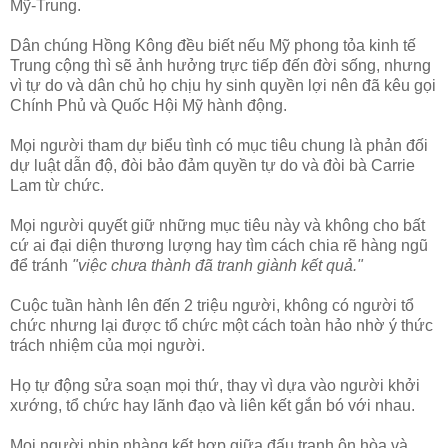
Mỹ-Trung.
Dân chúng Hồng Kông đều biết nếu Mỹ phong tỏa kinh tế
Trung cộng thì sẽ ảnh hưởng trực tiếp đến đời sống, nhưng
vì tự do và dân chủ họ chịu hy sinh quyền lợi nên đã kêu gọi
Chính Phủ và Quốc Hội Mỹ hành động.
Mọi người tham dự biểu tình có mục tiêu chung là phản đối
dự luật dẫn độ, đòi bảo đảm quyền tự do và đòi bà Carrie
Lam từ chức.
Mọi người quyết giữ những mục tiêu này và không cho bất
cứ ai đại diện thương lượng hay tìm cách chia rẽ hàng ngũ
để tránh
"việc chưa thành đã tranh giành kết quả."
Cuộc tuần hành lên đến 2 triệu người, không có người tổ
chức nhưng lại được tổ chức một cách toàn hảo nhờ ý thức
trách nhiệm của mọi người.
Họ tự động sửa soạn mọi thứ, thay vì dựa vào người khởi
xướng, tổ chức hay lãnh đạo và liên kết gắn bó với nhau.
Mọi người nhịp nhàng kết hợp giữa đấu tranh ôn hòa và