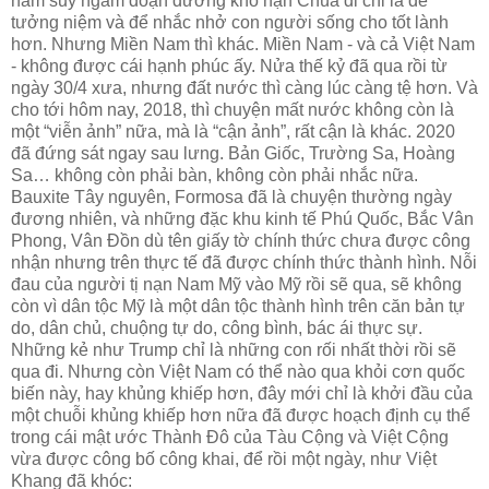
năm suy ngẫm đoạn đường khổ nạn Chúa đi chỉ là để
tưởng niệm và để nhắc nhở con người sống cho tốt lành
hơn. Nhưng Miền Nam thì khác. Miền Nam - và cả Việt Nam
- không được cái hạnh phúc ấy. Nửa thế kỷ đã qua rồi từ
ngày 30/4 xưa, nhưng đất nước thì càng lúc càng tệ hơn. Và
cho tới hôm nay, 2018, thì chuyện mất nước không còn là
một “viễn ảnh” nữa, mà là “cận ảnh”, rất cận là khác. 2020
đã đứng sát ngay sau lưng. Bản Giốc, Trường Sa, Hoàng
Sa… không còn phải bàn, không còn phải nhắc nữa.
Bauxite Tây nguyên, Formosa đã là chuyện thường ngày
đương nhiên, và những đặc khu kinh tế Phú Quốc, Bắc Vân
Phong, Vân Đồn dù tên giấy tờ chính thức chưa được công
nhận nhưng trên thực tế đã được chính thức thành hình. Nỗi
đau của người tị nạn Nam Mỹ vào Mỹ rồi sẽ qua, sẽ không
còn vì dân tộc Mỹ là một dân tộc thành hình trên căn bản tự
do, dân chủ, chuộng tự do, công bình, bác ái thực sự.
Những kẻ như Trump chỉ là những con rối nhất thời rồi sẽ
qua đi. Nhưng còn Việt Nam có thể nào qua khỏi cơn quốc
biến này, hay khủng khiếp hơn, đây mới chỉ là khởi đầu của
một chuỗi khủng khiếp hơn nữa đã được hoạch định cụ thể
trong cái mật ước Thành Đô của Tàu Cộng và Việt Cộng
vừa được công bố công khai, để rồi một ngày, như Việt
Khang đã khóc: