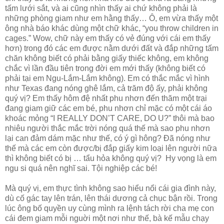
tấm lưới sắt, và ai cũng nhìn thấy ai chứ không phải là
những phòng giam như em hằng thấy… Ô, em vừa thấy một
ông nhà báo khác dùng một chữ khác, “you throw children in
cages.” Wow, chữ này em thấy có vẻ đúng với cái em thấy
hơn) trong đó các em được nằm dưới đất và đắp những tấm
chăn không biết có phải bằng giấy thiếc không, em không
chắc vì lần đầu tiên trong đời em mới thấy (không biết có
phải tại em Ngu-Lắm-Lắm không). Em có thắc mắc vì hình
như Texas đang nóng ghê lắm, cả trăm độ ấy, phải không
quý vị? Em thấy hôm đệ nhất phu nhơn đến thăm một trại
đang giam giữ các em bé, phu nhơn chỉ mặc có một cái áo
khoác mỏng “I REALLY DON’T CARE, DO U?” thôi mà bao
nhiêu người thắc mắc trời nóng quá thế mà sao phu nhơn
lại can đảm dám mặc như thế, có ý gì hông? Đã nóng như
thế mà các em còn được/bị đắp giấy kim loại lên người nữa
thì không biết có bị … tẩu hỏa không quý vị? Hy vọng là em
ngu si quá nên nghĩ sai. Tội nghiệp các bé!
Mà quý vị, em thực tình không sao hiểu nổi cái gia đình này,
dù cố gác tay lên trán, lên thái dương cả chục bận rồi. Trong
lúc ông bố quyền uy cùng mình ra lệnh tách rời cha mẹ con
cái đem giam mỗi nguời một nơi như thế, bà kế mẫu chạy