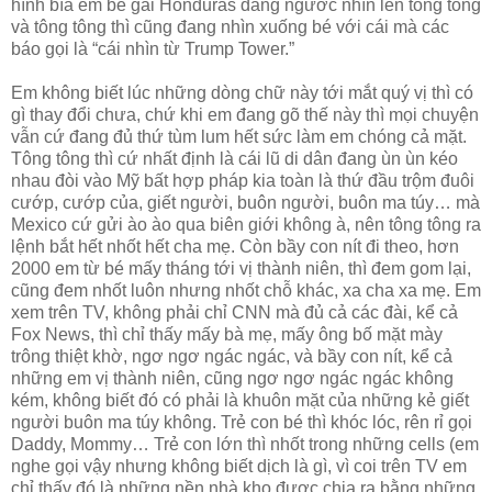
hình bìa em bé gái Honduras đang ngước nhìn lên tông tông
và tông tông thì cũng đang nhìn xuống bé với cái mà các
báo gọi là “cái nhìn từ Trump Tower.”
Em không biết lúc những dòng chữ này tới mắt quý vị thì có
gì thay đổi chưa, chứ khi em đang gõ thế này thì mọi chuyện
vẫn cứ đang đủ thứ tùm lum hết sức làm em chóng cả mặt.
Tông tông thì cứ nhất định là cái lũ di dân đang ùn ùn kéo
nhau đòi vào Mỹ bất hợp pháp kia toàn là thứ đầu trộm đuôi
cướp, cướp của, giết người, buôn người, buôn ma túy… mà
Mexico cứ gửi ào ào qua biên giới không à, nên tông tông ra
lệnh bắt hết nhốt hết cha mẹ. Còn bầy con nít đi theo, hơn
2000 em từ bé mấy tháng tới vị thành niên, thì đem gom lại,
cũng đem nhốt luôn nhưng nhốt chỗ khác, xa cha xa mẹ. Em
xem trên TV, không phải chỉ CNN mà đủ cả các đài, kể cả
Fox News, thì chỉ thấy mấy bà mẹ, mấy ông bố mặt mày
trông thiệt khờ, ngơ ngơ ngác ngác, và bầy con nít, kể cả
những em vị thành niên, cũng ngơ ngơ ngác ngác không
kém, không biết đó có phải là khuôn mặt của những kẻ giết
người buôn ma túy không. Trẻ con bé thì khóc lóc, rên rỉ gọi
Daddy, Mommy… Trẻ con lớn thì nhốt trong những cells (em
nghe gọi vậy nhưng không biết dịch là gì, vì coi trên TV em
chỉ thấy đó là những nền nhà kho được chia ra bằng những