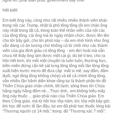
nghe lời, phải tuân phục government đấy nhé!
Hết biết!
Em biết ông này, cũng như rất nhiều nhiều thành viên khác
trong nội các Trump, nhất là phó tông tông (ôi em chán ông
này nhất trong tất cả, trong toàn thể nhân viên của nội các
của tông tông, cái ông mà từ ngày nhậm chức, được lên tên
cho tới bây giờ, cho tới phút này – dù em nhớ hình như ông
vẫn đang có ăn lương chứ không có từ chối như các thành
viên của gia đình giàu có tông tông - em đợi hoài mà vẫn
chưa hề thấy ông làm được một cái gì, dù bé tí teo, cho ra
hồn hết trơn, trừ mỗi một chuyện là luôn luôn, thường trực,
triền miên đứng cận kề sát lưng tông tông mỗi lần tông tông
xuất hiện trước micro để đưa cặp mắt si mê, say đắm, đắm
đuối, ngó tông tông không chớp) và kể cả chính tông tông,
vẫn nhiều lần hãnh diện khoe rằng tui là thành phần tín đồ
Thiên Chúa giáo chân chính, tốt lành, sống theo lời Chúa
hằng ngày hằng đêm nè…Thực tình, em không hiểu mấy
ông này thuộc… giáo phái nào của Thiên Chúa giáo. Em
theo Công giáo, mà từ hồi học lớp năm, tức lớp một bây giờ,
khi học để rước lễ lần đầu, tụi em đã phải học thuộc lòng bài
“Thương người có 14 mối,” trong đó “Thương xác 7 mối”: