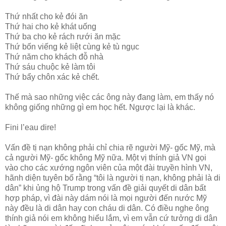
Thứ nhất cho kẻ đói ăn
Thứ hai cho kẻ khát uống
Thứ ba cho kẻ rách rưới ăn mặc
Thứ bốn viếng kẻ liệt cùng kẻ tù ngục
Thứ năm cho khách đỗ nhà
Thứ sáu chuộc kẻ làm tôi
Thứ bẩy chôn xác kẻ chết.
Thế mà sao những việc các ông này đang làm, em thấy nó
không giống những gì em học hết. Ngược lại là khác.
Fini l’eau dire!
Vấn đề tị nạn không phải chỉ chia rẽ người Mỹ- gốc Mỹ, mà
cả người Mỹ- gốc không Mỹ nữa. Một vị thính giả VN gọi
vào cho các xướng ngôn viên của một đài truyền hình VN,
hãnh diện tuyên bố rằng “tôi là người tị nạn, không phải là di
dân” khi ủng hộ Trump trong vấn đề giải quyết di dân bất
hợp pháp, vì đài này dám nói là mọi người đến nước Mỹ
này đều là di dân hay con cháu di dân. Có điều nghe ông
thính giả nói em không hiểu lắm, vì em vẫn cứ tưởng di dân