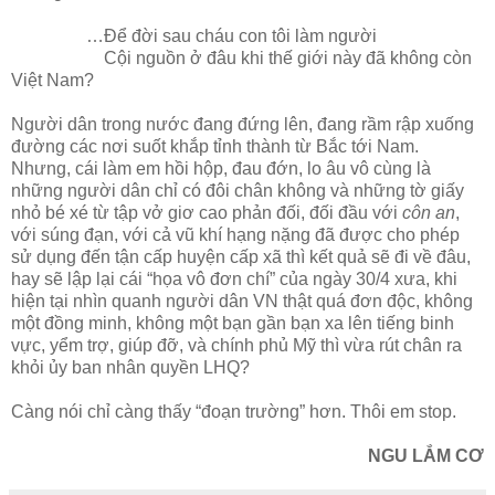
…Để đời sau cháu con tôi làm người
Cội nguồn ở đâu khi thế giới này đã không còn
Việt Nam?
Người dân trong nước đang đứng lên, đang rầm rập xuống
đường các nơi suốt khắp tỉnh thành từ Bắc tới Nam.
Nhưng, cái làm em hồi hộp, đau đớn, lo âu vô cùng là
những người dân chỉ có đôi chân không và những tờ giấy
nhỏ bé xé từ tập vở giơ cao phản đối, đối đầu với
côn an
,
với súng đạn, với cả vũ khí hạng nặng đã được cho phép
sử dụng đến tận cấp huyện cấp xã thì kết quả sẽ đi về đâu,
hay sẽ lập lại cái “họa vô đơn chí” của ngày 30/4 xưa, khi
hiện tại nhìn quanh người dân VN thật quá đơn độc, không
một đồng minh, không một bạn gần bạn xa lên tiếng binh
vực, yểm trợ, giúp đỡ, và chính phủ Mỹ thì vừa rút chân ra
khỏi ủy ban nhân quyền LHQ?
Càng nói chỉ càng thấy “đoạn trường” hơn. Thôi em stop.
NGU LẮM CƠ