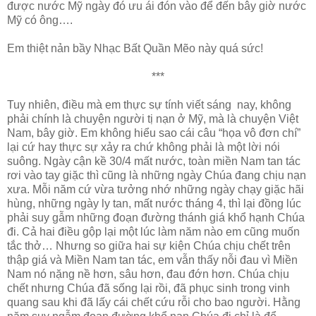
được nước Mỹ ngày đó ưu ái đón vào để đến bây giờ nước
Mỹ có ông….
Em thiệt nản bầy Nhạc Bất Quần Mẽo này quá sức!
***
Tuy nhiên, điều mà em thực sự tính viết sáng nay, không
phải chính là chuyện người tị nạn ở Mỹ, mà là chuyện Việt
Nam, bây giờ. Em không hiểu sao cái câu “họa vô đơn chí”
lại cứ hay thực sự xảy ra chứ không phải là một lời nói
suông. Ngày cận kề 30/4 mất nước, toàn miền Nam tan tác
rơi vào tay giặc thì cũng là những ngày Chúa đang chịu nạn
xưa. Mỗi năm cứ vừa tưởng nhớ những ngày chạy giặc hãi
hùng, những ngày ly tan, mất nước tháng 4, thì lại đồng lúc
phải suy gẫm những đoạn đường thánh giá khổ hạnh Chúa
đi. Cả hai điều gộp lại một lúc làm năm nào em cũng muốn
tắc thở… Nhưng so giữa hai sự kiện Chúa chịu chết trên
thập giá và Miền Nam tan tác, em vẫn thấy nỗi đau vì Miền
Nam nó nặng nề hơn, sâu hơn, đau đớn hơn. Chúa chịu
chết nhưng Chúa đã sống lại rồi, đã phục sinh trong vinh
quang sau khi đã lấy cái chết cứu rỗi cho bao người. Hằng