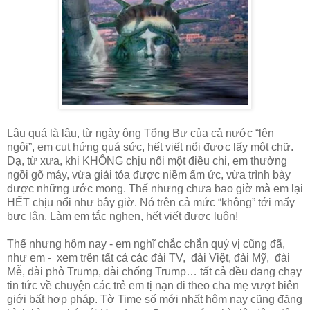
Lâu quá là lâu, từ ngày ông Tổng Bự của cả nước “lên
ngôi”, em cụt hứng quá sức, hết viết nổi được lấy một chữ.
Dạ, từ xưa, khi KHÔNG chịu nổi một điều chi, em thường
ngồi gõ máy, vừa giải tỏa được niềm ấm ức, vừa trình bày
được những ước mong. Thế nhưng chưa bao giờ mà em lại
HẾT chịu nổi như bây giờ. Nó trên cả mức “không” tới mấy
bực lận. Làm em tắc nghẹn, hết viết được luôn!
Thế nhưng hôm nay - em nghĩ chắc chắn quý vị cũng đã,
như em - xem trên tất cả các đài TV, đài Việt, đài Mỹ, đài
Mễ, đài phò Trump, đài chống Trump… tất cả đều đang chạy
tin tức về chuyện các trẻ em tị nạn đi theo cha mẹ vượt biên
giới bất hợp pháp. Tờ Time số mới nhất hôm nay cũng đăng