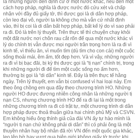
là những người đến định cư ở một nước khác, nếu đến một
cách hợp pháp, nghĩa là được nước đó cứu xét và chấp
nhận với đầy đủ giấy tờ, thì được gọi là di dân hợp pháp,
còn leo đại vô, người ta không cho mà vẫn cứ nhất định
vào, thì bị coi là di dân bất hợp pháp, bất kể lý do vì sao phải
ra đi. Đó là trên lý thuyết. Trên thực tế thì chuyện chạy khỏi
một đất nước nơi chôn rau cắt rốn để qua một nước khác vì
lý do chính trị vẫn được mọi người trân trọng hơn là ra đi vì
kinh tế, vì thiếu ăn, vì muốn tìm (dù tìm cho con cái) một cuộc
sống thoải mái, êm ấm, tốt đẹp hơn. Và vì vậy, những người
ra đi vì bị bạc đãi, bị kỳ thị được gọi là “tị nạn” chính trị, trong
khi những người đi để tìm một cuộc sống no ấm hơn,
thường bị gọi là “di dân” kinh tế. Đấy là trên thực tế hằng
ngày. Trên lý thuyết, em vẫn bị confused vì hai loại này. Em
theo ông chồng em qua đây theo chương trình HO. Những
người HO được đương nhìên công nhận là những người tị
nạn CS, nhưng chương trình HO để ra đi lại là một trong
những chương trình ra đi có trật tự, một chương trình di dân
hợp pháp được thoả thuận giữa hai chính phủ Mỹ và CSVN.
Em không hiểu ông thính giả của đài VN ấy tự hào mình là
“người tị nạn chứ không phải di dân” thì có phải ông là một
thuyền nhân hay bộ nhân đã rời VN đến một quốc gia khác,
leo lên bờ hay vượt qua biên giới không giấy tờ trước khi