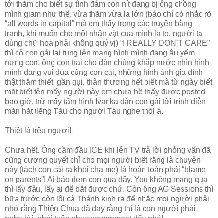
tới thăm cho biết sự tình đám con nít đang bị ông chồng
mình giam như thế, vừa thăm vừa la lớn (báo chí có nhắc rõ
“all words in capital” mà em thấy trong các truyện bằng
tranh, khi muốn cho một nhân vật của mình la to, người ta
dùng chữ hoa phải không quý vị) “I REALLY DON’T CARE”
thì cô con gái lại tung lên mạng hình mình đang âu yếm
nựng con, ông con trai cho dân chúng khắp nước nhìn hình
mình đang vui đùa cùng con cái, những hình ảnh gia đình
thật thắm thiết, gần gụi, thân thương hết biết mà từ ngày biết
mặt biết tên mấy người này em chưa hề thấy được posted
bao giờ, trừ mấy tấm hình Ivanka dẫn con gái tới trình diễn
màn hát tiếng Tàu cho người Tàu nghe thôi à.
Thiệt là trêu ngươi!
Chưa hết. Ông cầm đầu ICE khi lên TV trả lời phỏng vấn đã
cũng cương quyết chỉ cho mọi người biết rằng là chuyện
này (tách con cái ra khỏi cha mẹ) là hoàn toàn phải “blame
on parents”! Ai bảo đem con qua đây. You không mang qua
thì lấy đâu, lấy ai để bắt được chứ. Còn ông AG Sessions thì
bữa trước còn lôi cả Thánh kinh ra để nhắc mọi người phải
nhớ rằng Thiên Chúa đã dạy rằng thì là con người phải