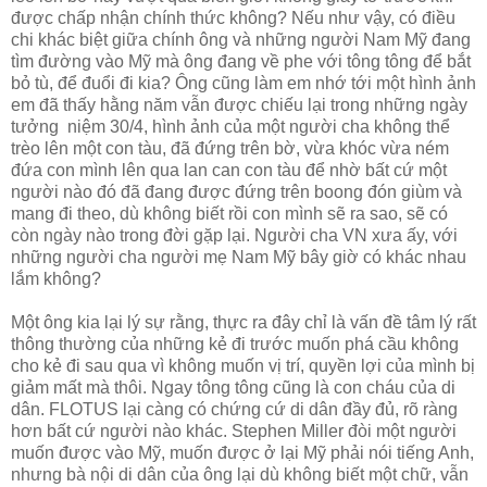
được chấp nhận chính thức không? Nếu như vậy, có điều
chi khác biệt giữa chính ông và những người Nam Mỹ đang
tìm đường vào Mỹ mà ông đang về phe với tông tông để bắt
bỏ tù, để đuổi đi kia? Ông cũng làm em nhớ tới một hình ảnh
em đã thấy hằng năm vẫn được chiếu lại trong những ngày
tưởng niệm 30/4, hình ảnh của một người cha không thể
trèo lên một con tàu, đã đứng trên bờ, vừa khóc vừa ném
đứa con mình lên qua lan can con tàu để nhờ bất cứ một
người nào đó đã đang được đứng trên boong đón giùm và
mang đi theo, dù không biết rồi con mình sẽ ra sao, sẽ có
còn ngày nào trong đời gặp lại. Người cha VN xưa ấy, với
những người cha người mẹ Nam Mỹ bây giờ có khác nhau
lắm không?
Một ông kia lại lý sự rằng, thực ra đây chỉ là vấn đề tâm lý rất
thông thường của những kẻ đi trước muốn phá cầu không
cho kẻ đi sau qua vì không muốn vị trí, quyền lợi của mình bị
giảm mất mà thôi. Ngay tông tông cũng là con cháu của di
dân. FLOTUS lại càng có chứng cứ di dân đầy đủ, rõ ràng
hơn bất cứ người nào khác. Stephen Miller đòi một người
muốn được vào Mỹ, muốn được ở lại Mỹ phải nói tiếng Anh,
nhưng bà nội di dân của ông lại dù không biết một chữ, vẫn