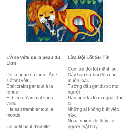
L’Âne vêtu de la peau du
Lừa Đội Lốt Sư Tử
Lion
Con lừa đội lốt mãnh sư,
De la peau du Lion l’Âne
Gây bao sợ hãi đến cho
s’étant vêtu,
muôn loài.
Était craint par tout à la
Tưởng đâu gạt được mọi
ronde ;
người,
Et bien qu’animal sans
Đâu ngờ lại ló ra ngoài đôi
vertu,
tai.
Il faisait trembler tout le
Những ai không biết việc
monde.
này,
Ngạc nhiên khi thấy có
Un petit bout d’oreille
người thật hay