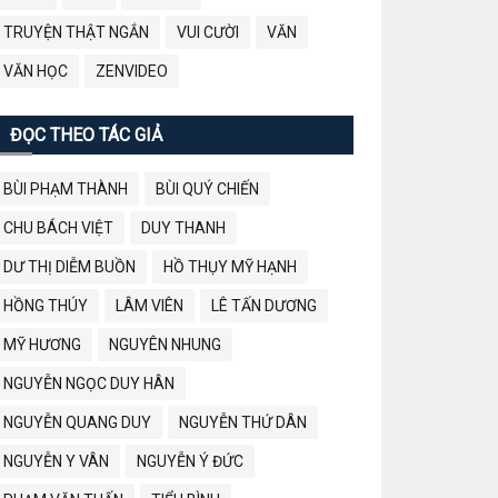
TRUYỆN THẬT NGẮN
VUI CƯỜI
VĂN
VĂN HỌC
ZENVIDEO
ĐỌC THEO TÁC GIẢ
BÙI PHẠM THÀNH
BÙI QUÝ CHIẾN
CHU BÁCH VIỆT
DUY THANH
DƯ THỊ DIỄM BUỒN
HỒ THỤY MỸ HẠNH
HỒNG THÚY
LÂM VIÊN
LÊ TẤN DƯƠNG
MỸ HƯƠNG
NGUYÊN NHUNG
NGUYỄN NGỌC DUY HÂN
NGUYỄN QUANG DUY
NGUYỄN THỨ DÂN
NGUYỄN Y VÂN
NGUYỄN Ý ĐỨC