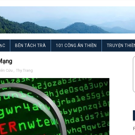
ẠC
BÊN TÁCH TRÀ
101 CÔNG ÁN THIỀN
TRUYỆN THIỀ
 Mạng
iên Cứu
,
Thy Trang
F