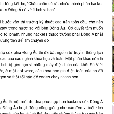
ì tổng kết lại, “Chắc chắn có rất nhiều thành phần hacker
ers Đông Á có vẻ ít tinh vi hơn."
 bước vào thị trường kỹ thuật cao trên toàn cầu, cho nên
 ngay trong nước so với bên Đông Âu. Có quyết tâm muốn
ing tội phạm, nhưng hackers thuộc trường phái Đông Á phải
ương tiện để làm chuyện đó.
ấp của phía Đông Âu thì đã bắt nguồn từ truyền thống lịch
 cao của các ngành khoa học và toán. Một phần khác nữa là
tính bị giới hạn vì những máy điện toán của khối Sô Viết
rên, ở mặt software, các khoa học gia điện toán của họ đã
gọn và thật tối hảo để codes chạy nhanh hơn.
g Âu là một mối đe dọa phức tạp hơn hackers của Đông Á
Đông Âu hoạt động cũng giống như các đơn vị biệt kích
ển mạnh của họ chỉ có thể dựa trên những thành tựu của bản