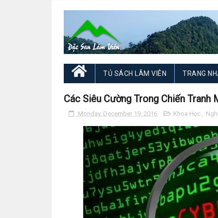
TỦ SÁCH LÂM VIÊN
TRANG NH
Các Siêu Cường Trong Chiến Tranh
Monday, December 19, 2016
Khoa Học
,
Ngh