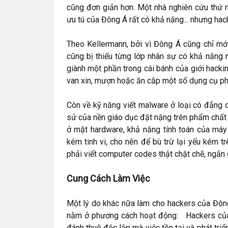
cũng đơn giản hơn. Một nhà nghiên cứu thứ nh
ưu tú của Đông Á rất có khả năng... nhưng hack
Theo Kellermann, bởi vì Đông Á cũng chỉ mới
cũng bị thiếu từng lớp nhân sự có khả năng
giành một phần trong cái bánh của giới hack
van xin, mượn hoặc ăn cắp một số dụng cụ ph
Còn về kỹ năng viết malware ở loại có đẳng c
sử của nền giáo dục đặt nặng trên phẩm chất
ở mặt hardware, khả năng tính toán của máy 
kém tinh vi, cho nên để bù trừ lại yếu kém t
phải viết computer codes thật chặt chẽ, ngắn 
Cung Cách Làm Việc
Một lý do khác nữa làm cho hackers của Đôn
nằm ở phương cách hoạt động: Hackers của 
đánh thuê độc lập mà việc tồn tại và phát tri