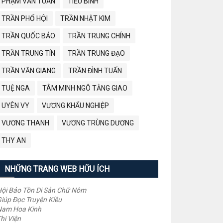
PHẠM VĂN TUẤN
TIỂU BÌNH
TRẦN PHỐ HỘI
TRẦN NHẬT KIM
TRẦN QUỐC BẢO
TRẦN TRUNG CHÍNH
TRẦN TRUNG TÍN
TRẦN TRUNG ĐẠO
TRẦN VĂN GIANG
TRẦN ĐÌNH TUẤN
TUỆ NGA
TÂM MINH NGÔ TẰNG GIAO
UYÊN VY
VƯƠNG KHẨU NGHIỆP
VƯƠNG THANH
VƯƠNG TRÙNG DƯƠNG
THY AN
NHỮNG TRANG WEB HỮU ÍCH
ội Bảo Tồn Di Sản Chữ Nôm
iúp Đọc Truyện Kiều
Nam Hoa Kinh
hi Viện