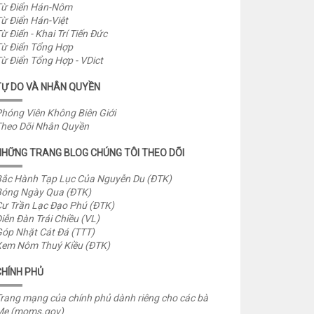
ừ Điển Hán-Nôm
ừ Điển Hán-Việt
ừ Điển - Khai Trí Tiến Đức
ừ Điển Tổng Hợp
ừ Điển Tổng Hợp - VDict
TỰ DO VÀ NHÂN QUYỀN
hóng Viên Không Biên Giới
heo Dõi Nhân Quyền
NHỮNG TRANG BLOG CHÚNG TÔI THEO DÕI
ắc Hành Tạp Lục Của Nguyễn Du (ĐTK)
óng Ngày Qua (ĐTK)
ư Trần Lạc Đạo Phú (ĐTK)
iễn Đàn Trái Chiều (VL)
óp Nhặt Cát Đá (TTT)
em Nôm Thuý Kiều (ĐTK)
CHÍNH PHỦ
rang mạng của chính phủ dành riêng cho các bà
Mẹ (moms.gov)