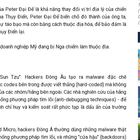
T
 Peter Đại Đế là khả năng thay đổi vị trí địa lý của chiến
(
a Thụy Điển, Peter Đại Đế biến chỗ đó thành của ông ta,
D
(
 táo bạo mà còn bằng cách thuộc địa hóa, để bảo đảm là
ụy Điển lại.
 doanh nghiệp Mỹ đang bị Nga chiếm làm thuộc địa.
s Sun Tzu": Hackers Đông Âu tạo ra malware đặc chế
các codes bên trong được viết thẳng (hard-coded) mà không
 của các nhóm/hãng bên ngoài. Các nhà nghiên cứu của hãng
hống phương pháp tìm lỗi (anti-debugging techniques) - để
ệnh chỉ huy và kiểm soát rất phức tạp là dấu ấn của trường
nd Micro, hackers Đông Á thường dùng những malware thật
 chống phương pháp tìm lỗi, và những "cửa hậu" (backdoors)