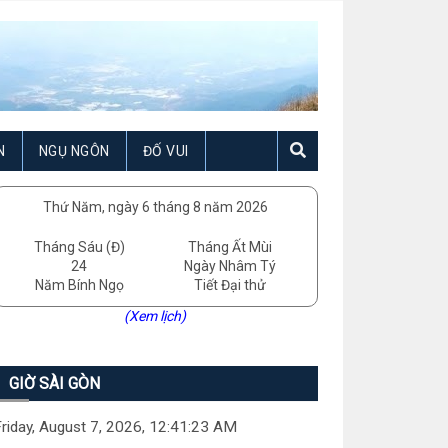
N
NGỤ NGÔN
ĐỐ VUI
Thứ Năm, ngày 6 tháng 8 năm 2026
Tháng Sáu (Đ)
Tháng Ất Mùi
24
Ngày Nhâm Tý
Năm Bính Ngọ
Tiết Đại thử
(Xem lịch)
GIỜ SÀI GÒN
riday, August 7, 2026, 12:41:24 AM