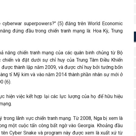
he cyberwar superpowers?" (5) đăng trên World Economic
năng đứng đầu trong chiến tranh mạng là: Hoa Kỳ, Trung
hả năng chiến tranh mạng của các quân binh chủng từ Bộ
c chiến và đặt dưới sự chỉ huy của Trung Tâm Điều Khiển
 được thành lập năm 2009, và được chỉ huy bởi tướng bốn
hàng tỉ Mỹ kim và vào năm 2014 thành phần nhân sự mới ở
0 (6).
c hiện việc kết hợp lại các lực lượng của họ để hữu hiệu
 mạng.
ý trong lãnh vực chiến tranh mạng. Từ 2008, Nga bị xem là
ong một cuộc tấn công bất ngờ vào Georgia. Khoảng đầu
ó tên Cyber Snake và program này được xem là xuất xứ từ