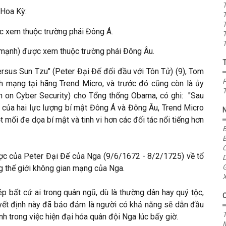
T
 Hoa Kỳ:
T
T
 xem thuộc trường phái Đông Á.
T
T
 mạnh) được xem thuộc trường phái Đông Âu.
ersus Sun Tzu" (Peter Đại Đế đối đầu với Tôn Tử) (9), Tom
P
h mạng tại hãng Trend Micro, và trước đó cũng còn là ủy
T
 on Cyber Security) cho Tổng thống Obama, có ghi: "Sau
t của hai lực lượng bí mật Đông Á và Đông Âu, Trend Micro
t mối đe dọa bí mật và tinh vi hơn các đối tác nổi tiếng hơn
B
B
C
ược của Peter Đại Đế của Nga (9/6/1672 - 8/2/1725) về tổ
D
G
g thế giới không gian mạng của Nga.
X
p bất cứ ai trong quân ngũ, dù là thường dân hay quý tộc,
uyết định này đã bảo đảm là người có khả năng sẽ dẫn đầu
T
nh trong việc hiện đại hóa quân đội Nga lúc bấy giờ.