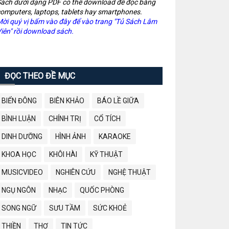
ách dưới dạng PDF có thể download để đọc bằng
omputers, laptops, tablets hay smartphones.
ời quý vị bấm vào đây để vào trang "Tủ Sách Lâm
iên" rồi download sách.
ĐỌC THEO ĐỀ MỤC
BIỂN ĐÔNG
BIÊN KHẢO
BÁO LỀ GIỮA
BÌNH LUẬN
CHÍNH TRỊ
CỔ TÍCH
DINH DƯỠNG
HÌNH ẢNH
KARAOKE
KHOA HỌC
KHÔI HÀI
KỸ THUẬT
MUSICVIDEO
NGHIÊN CỨU
NGHỆ THUẬT
NGỤ NGÔN
NHẠC
QUỐC PHÒNG
SONG NGỮ
SƯU TẦM
SỨC KHOẺ
THIỀN
THƠ
TIN TỨC