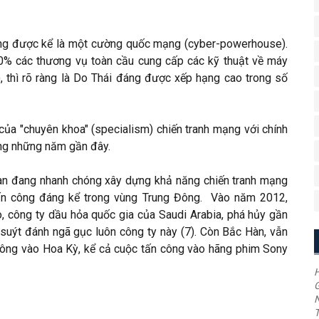
cũng được kể là một cường quốc mạng (cyber-powerhouse).
0% các thương vụ toàn cầu cung cấp các kỹ thuật về máy
), thì rõ ràng là Do Thái đáng được xếp hạng cao trong số
ủa "chuyên khoa" (specialism) chiến tranh mạng với chính
ong những năm gần đây.
ran đang nhanh chóng xây dựng khả năng chiến tranh mạng
n công đáng kể trong vùng Trung Đông. Vào năm 2012,
, công ty dầu hỏa quốc gia của Saudi Arabia, phá hủy gần
 suýt đánh ngã gục luôn công ty này (7). Còn Bắc Hàn, vẫn
ông vào Hoa Kỳ, kể cả cuộc tấn công vào hãng phim Sony
H
G
T