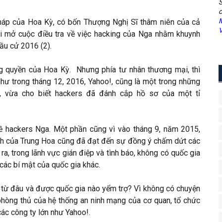
S
c
M
háp của Hoa Kỳ, có bốn Thượng Nghị Sĩ thâm niên của cả
V
 mở cuộc điều tra về việc hacking của Nga nhằm khuynh
ầu cử 2016 (2).
ng quyền của Hoa Kỳ. Nhưng phía tư nhân thương mại, thì
hư trong tháng 12, 2016, Yahoo!, cũng là một trong những
et, vừa cho biết hackers đã đánh cắp hồ sơ của một tỉ
 về hackers Nga. Một phần cũng vì vào tháng 9, năm 2015,
h của Trung Hoa cũng đã đạt đến sự đồng ý chấm dứt các
a, trong lãnh vực gián điệp và tình báo, không có quốc gia
 các bí mật của quốc gia khác.
át từ đâu và được quốc gia nào yểm trợ? Vì không có chuyện
phòng thủ của hệ thống an ninh mạng của cơ quan, tổ chức
ác công ty lớn như Yahoo!.