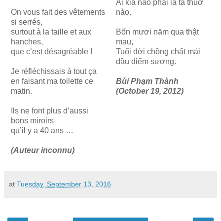
Ai kia nào phải là ta thuở
On vous fait des vêtements
nào.
si serrés,
surtout à la taille et aux
Bốn mươi năm qua thật
hanches,
mau,
que c’est désagréable !
Tuổi đời chồng chất mái
đầu điểm sương.
Je réfléchissais à tout ça
en faisant ma toilette ce
Bùi Phạm Thành
matin.
(October 19, 2012)
Ils ne font plus d’aussi
bons miroirs
qu’il y a 40 ans …
(Auteur inconnu)
at
Tuesday, September 13, 2016