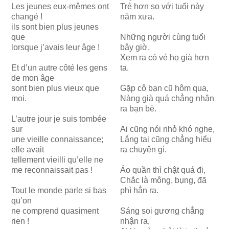
Les jeunes eux-mêmes ont
Trẻ hơn so với tuổi này
changé !
năm xưa.
ils sont bien plus jeunes
que
Những người cùng tuổi
lorsque j’avais leur âge !
bây giờ,
Xem ra có vẻ họ già hơn
Et d’un autre côté les gens
ta.
de mon âge
sont bien plus vieux que
Gặp cô bạn cũ hôm qua,
moi.
Nàng già quá chẳng nhận
ra bạn bè.
L’autre jour je suis tombée
sur
Ai cũng nói nhỏ khó nghe,
une vieille connaissance;
Lắng tai cũng chẳng hiểu
elle avait
ra chuyện gì.
tellement vieilli qu’elle ne
me reconnaissait pas !
Áo quần thì chật quá đi,
Chắc là mông, bụng, đã
Tout le monde parle si bas
phì hẳn ra.
qu’on
ne comprend quasiment
Sáng soi gương chẳng
rien !
nhận ra,