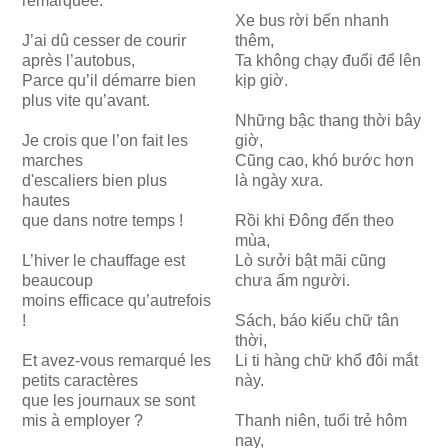
remarquée.
Xe bus rời bến nhanh
J’ai dû cesser de courir
thêm,
après l’autobus,
Ta không chạy đuổi để lên
Parce qu’il démarre bien
kịp giờ.
plus vite qu’avant.
Những bậc thang thời bây
Je crois que l’on fait les
giờ,
marches
Cũng cao, khó bước hơn
d'escaliers bien plus
là ngày xưa.
hautes
que dans notre temps !
Rồi khi Đông đến theo
mùa,
L’hiver le chauffage est
Lò sưởi bật mãi cũng
beaucoup
chưa ấm người.
moins efficace qu’autrefois
!
Sách, báo kiểu chữ tân
thời,
Et avez-vous remarqué les
Li ti hàng chữ khổ đôi mắt
petits caractères
này.
que les journaux se sont
mis à employer ?
Thanh niên, tuổi trẻ hôm
nay,