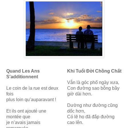
Quand Les Ans
Khi Tuổi Đời Chồng Chất
S'additionnent
Vẫn là góc phố ngày xưa,
Le coin de la rue est deux
Con đường sao bỗng bây
fois
giờ dài hơn.
plus loin qu’auparavant !
Dường như đường cũng
Et ils ont ajouté une
dốc hơn,
montée que
Có lẽ họ đã đắp đường
je n’avais jamais
cao lên.