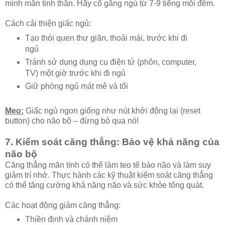
minh mẫn tinh thần. Hãy cố gắng ngủ từ 7-9 tiếng mỗi đêm.
Cách cải thiện giấc ngủ:
Tạo thói quen thư giãn, thoải mái, trước khi đi
ngủ
Tránh sử dụng dụng cụ điện tử (phôn, computer,
TV) một giờ trước khi đi ngủ
Giữ phòng ngủ mát mẻ và tối
Mẹo:
Giấc ngủ ngon giống như nút khởi động lại (reset
button) cho não bộ – đừng bỏ qua nó!
7. Kiểm soát căng thẳng: Bảo vệ khả năng của
não bộ
Căng thẳng mãn tính có thể làm teo tế bào não và làm suy
giảm trí nhớ. Thực hành các kỹ thuật kiểm soát căng thẳng
có thể tăng cường khả năng não và sức khỏe tổng quát.
Các hoạt động giảm căng thẳng:
Thiền định và chánh niệm