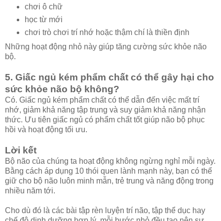
chơi ô chữ
học từ mới
chơi trò chơi trí nhớ hoặc thậm chí là thiền định
Những hoạt động nhỏ này giúp tăng cường sức khỏe não
bộ.
5. Giấc ngủ kém phẩm chất có thể gây hại cho
sức khỏe não bộ không?
Có. Giấc ngủ kém phẩm chất có thể dẫn đến việc mất trí
nhớ, giảm khả năng tập trung và suy giảm khả năng nhận
thức. Ưu tiên giấc ngủ có phẩm chất tốt giúp não bộ phục
hồi và hoạt động tối ưu.
Lời kết
Bộ não của chúng ta hoạt động không ngừng nghỉ mỗi ngày.
Bằng cách áp dụng 10 thói quen lành mạnh này, bạn có thể
giữ cho bộ não luôn minh mẫn, trẻ trung và năng động trong
nhiều năm tới.
Cho dù đó là các bài tập rèn luyện trí não, tập thể dục hay
chế độ dinh dưỡng hợp lý, mỗi bước nhỏ đều tạo nên sự