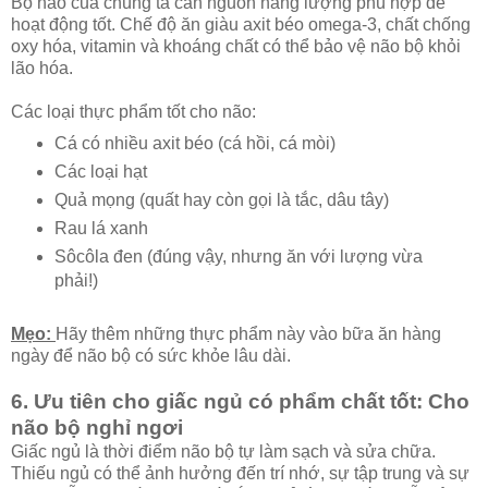
Bộ não của chúng ta cần nguồn năng lượng phù hợp để
hoạt động tốt. Chế độ ăn giàu axit béo omega-3, chất chống
oxy hóa, vitamin và khoáng chất có thể bảo vệ não bộ khỏi
lão hóa.
Các loại thực phẩm tốt cho não:
Cá có nhiều axit béo (cá hồi, cá mòi)
Các loại hạt
Quả mọng (quất hay còn gọi là tắc, dâu tây)
Rau lá xanh
Sôcôla đen (đúng vậy, nhưng ăn với lượng vừa
phải!)
Mẹo:
Hãy thêm những thực phẩm này vào bữa ăn hàng
ngày để não bộ có sức khỏe lâu dài.
6. Ưu tiên cho giấc ngủ có phẩm chất tốt: Cho
não bộ nghỉ ngơi
Giấc ngủ là thời điểm não bộ tự làm sạch và sửa chữa.
Thiếu ngủ có thể ảnh hưởng đến trí nhớ, sự tập trung và sự