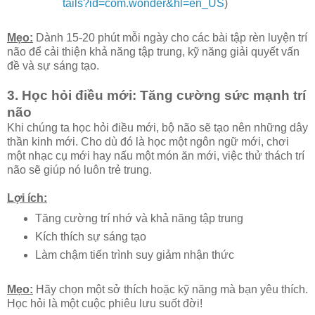
tails?id=com.wonder&hl=en_US
)
Mẹo:
Dành 15-20 phút mỗi ngày cho các bài tập rèn luyện trí
não để cải thiện khả năng tập trung, kỹ năng giải quyết vấn
đề và sự sáng tạo.
3. Học hỏi điều mới: Tăng cường sức mạnh trí
não
Khi chúng ta học hỏi điều mới, bộ não sẽ tạo nên những dây
thần kinh mới. Cho dù đó là học một ngôn ngữ mới, chơi
một nhạc cụ mới hay nấu một món ăn mới, việc thử thách trí
não sẽ giúp nó luôn trẻ trung.
Lợi ích:
Tăng cường trí nhớ và khả năng tập trung
Kích thích sự sáng tạo
Làm chậm tiến trình suy giảm nhận thức
Mẹo:
Hãy chọn một sở thích hoặc kỹ năng mà bạn yêu thích.
Học hỏi là một cuộc phiêu lưu suốt đời!