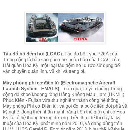
Tàu đổ bộ đệm hơi (LCAC):
Tàu đổ bộ Type 726A của
Trung cộng là bản sao gần như hoàn hảo của LCAC của
Hải quân Hoa Kỳ, một loại tàu đệm hơi được sử dụng để
vận chuyển quân lính, vũ khí và trang bị.
Máy phóng phi cơ điện từ (Electromagnetic Aircraft
Launch System - EMALS)
: Tuần qua, truyền thông Trung
cộng đã khoe khoang rằng Hàng Không Mẫu Hạm (HKMH)
Phúc Kiến - Fujian vừa thử nghiệm thành công hệ thống
Máy phóng Phi cơ Điện từ, và gọi đó là bước tiến đột phá về
kỹ nghệ; đồng thời nhấn mạnh rằng trên thế giới chỉ có Hoa
Kỳ là có hệ thống tương đương. Trên thực tế thì đây là kỹ
thuật của Hoa Kỳ, phát minh năm 2010, và đang dùng trên
HKMH USS Gerald R. Ford từ năm 2013. Như thế, kỹ thuật