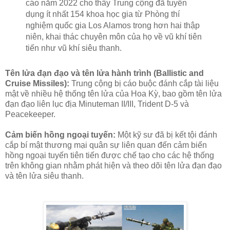
cáo năm 2022 cho thấy Trung cộng đã tuyển
dụng ít nhất 154 khoa học gia từ Phòng thí
nghiệm quốc gia Los Alamos trong hơn hai thập
niên, khai thác chuyên môn của họ về vũ khí tiên
tiến như vũ khí siêu thanh.
Tên lửa đạn đạo và tên lửa hành trình (Ballistic and
Cruise Missiles):
Trung cộng bị cáo buộc đánh cắp tài liệu
mật về nhiều hệ thống tên lửa của Hoa Kỳ, bao gồm tên lửa
đạn đạo liên lục địa Minuteman II/III, Trident D-5 và
Peacekeeper.
Cảm biến hồng ngoại tuyến:
Một kỹ sư đã bị kết tội đánh
cắp bí mật thương mại quân sự liên quan đến cảm biến
hồng ngoại tuyến tiên tiến được chế tạo cho các hệ thống
trên không gian nhằm phát hiện và theo dõi tên lửa đạn đạo
và tên lửa siêu thanh.