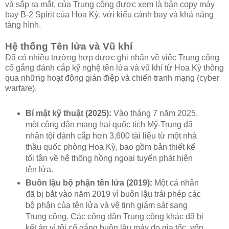
và sắp ra mắt, của Trung cộng được xem là bản copy máy
bay B-2 Spirit của Hoa Kỳ, với kiểu cánh bay và khả năng
tàng hình.
Hệ thống Tên lửa và Vũ khí
Đã có nhiều trường hợp được ghi nhận về việc Trung cộng
cố gắng đánh cắp kỹ nghệ tên lửa và vũ khí từ Hoa Kỳ thông
qua những hoạt động gián điệp và chiến tranh mạng (cyber
warfare).
Bí mật kỹ thuật (2025):
Vào tháng 7 năm 2025,
một công dân mang hai quốc tịch Mỹ-Trung đã
nhận tội đánh cắp hơn 3,600 tài liệu từ một nhà
thầu quốc phòng Hoa Kỳ, bao gồm bản thiết kế
tối tân về hệ thống hồng ngoại tuyến phát hiện
tên lửa.
Buôn lậu bộ phận tên lửa (2019):
Một cá nhân
đã bị bắt vào năm 2019 vì buôn lậu trái phép các
bộ phận của tên lửa và vệ tinh giám sát sang
Trung cộng. Các công dân Trung cộng khác đã bị
kết án vì tội cố gắng buôn lậu máy đo gia tốc, vốn