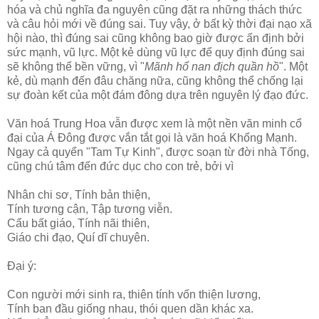
hóa và chủ nghĩa đa nguyên cũng đặt ra những thách thức
và câu hỏi mới về đúng sai. Tuy vậy, ở bất kỳ thời đại nạo xã
hội nào, thì đúng sai cũng không bao giờ được ấn định bởi
sức mạnh, vũ lực. Một kẻ dùng vũ lực để quy định đúng sai
sẽ không thể bền vững, vì "
Mãnh hổ nan địch quần hồ
". Một
kẻ, dù mạnh đến đâu chăng nữa, cũng không thể chống lại
sự đoàn kết của một đám đông dựa trên nguyên lý đạo đức.
Văn hoá Trung Hoa vẫn được xem là một nền văn minh cổ
đại của Á Đông được vắn tắt gọi là văn hoá Khổng Mạnh.
Ngay cả quyển "Tam Tự Kinh", được soạn từ đời nhà Tống,
cũng chú tâm đến đức dục cho con trẻ, bởi vì
Nhân chi sơ, Tính bản thiện,
Tính tương cận, Tập tương viễn.
Cẩu bất giáo, Tính nãi thiên,
Giáo chi đạo, Quí dĩ chuyên.
Đại ý:
Con người mới sinh ra, thiên tính vốn thiện lương,
Tính ban đầu giống nhau, thói quen dần khác xa.