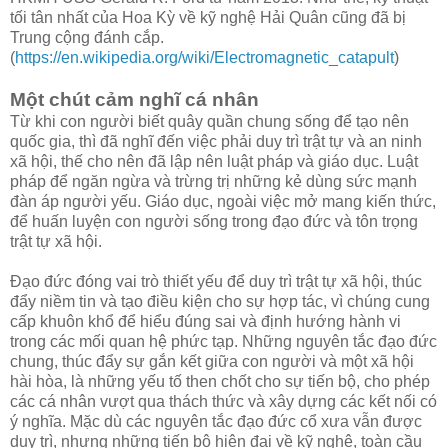
tối tân nhất của Hoa Kỳ về kỹ nghệ Hải Quân cũng đã bị
Trung cộng đánh cắp.
(
https://en.wikipedia.org/wiki/Electromagnetic_catapult
)
Một chút cảm nghĩ cá nhân
Từ khi con người biết quây quần chung sống để tạo nên
quốc gia, thì đã nghĩ đến việc phải duy trì trật tự và an ninh
xã hội, thế cho nên đã lập nên luật pháp và giáo dục. Luật
pháp để ngăn ngừa và trừng trị những kẻ dùng sức mạnh
đàn áp người yếu. Giáo dục, ngoài việc mở mang kiến thức,
để huấn luyện con người sống trong đạo đức và tôn trọng
trật tự xã hội.
Đạo đức đóng vai trò thiết yếu để duy trì trật tự xã hội, thúc
đẩy niềm tin và tạo điều kiện cho sự hợp tác, vì chúng cung
cấp khuôn khổ để hiểu đúng sai và định hướng hành vi
trong các mối quan hệ phức tạp. Những nguyên tắc đạo đức
chung, thúc đẩy sự gắn kết giữa con người và một xã hội
hài hòa, là những yếu tố then chốt cho sự tiến bộ, cho phép
các cá nhân vượt qua thách thức và xây dựng các kết nối có
ý nghĩa. Mặc dù các nguyên tắc đạo đức cổ xưa vẫn được
duy trì, nhưng những tiến bộ hiện đại về kỹ nghệ, toàn cầu