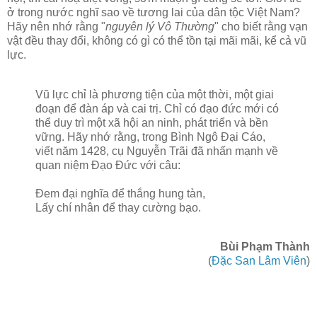
ở trong nước nghĩ sao về tương lai của dân tộc Việt Nam?
Hãy nên nhớ rằng "
nguyên lý Vô Thường
" cho biết rằng vạn
vật đều thay đổi, không có gì có thể tồn tại mãi mãi, kể cả vũ
lực.
Vũ lực chỉ là phương tiện của một thời, một giai
đoạn để đàn áp và cai trị. Chỉ có đạo đức mới có
thể duy trì một xã hội an ninh, phát triển và bền
vững. Hãy nhớ rằng, trong Bình Ngô Đại Cáo,
viết năm 1428, cụ Nguyễn Trãi đã nhấn mạnh về
quan niệm Đạo Đức với câu:
Đem đại nghĩa để thắng hung tàn,
Lấy chí nhân để thay cường bạo.
Bùi Phạm Thành
(
Đặc San Lâm Viên
)