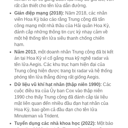
rất cần thiết cho tên lửa dẫn đường.
Gián điệp mạng (2018):
Năm 2018, các nhân
viên Hoa Kỳ báo cáo rằng Trung cộng đã tấn
công mạng một nhà thầu của Hải quân Hoa Kỳ,
đánh cắp những thông tin cực kỳ nhạy cảm về
một hệ thống tên lửa siêu thanh chống chiến
hạm.
Năm 2013
, một doanh nhân Trung cộng đã bị kết
án tại Hoa Kỳ vì cố gắng mua kỹ nghệ radar và
tên lửa Aegis. Các khu trục hạm hiện đại của
Trung cộng hiện được trang bị radar và hệ thống
phóng tên lửa thẳng đứng rất giống Aegis.
Dữ liệu vũ khí hạt nhân (thập niên 1990):
Các
cuộc điều tra của Ủy ban Cox vào thập niên
1990 cho thấy Trung cộng đã đánh cắp tài liệu
mật liên quan đến nhiều đầu đạn hạt nhân của
Hoa Kỳ, bao gồm cả đầu đạn cho tên lửa
Minuteman và Trident.
Tuyển dụng các nhà khoa học (2022):
Một báo