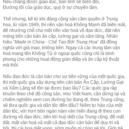
Nếu chẳng được giáo dục, bản tính sẽ biến đổi,
Đường lối của giáo dục, quý ở sự chuyên tâm.
Thế nhưng, kể từ khi đảng cộng sản cầm quyền ở Trung
hoa, từ năm 1949, thì nền văn hoá Khổng Mạnh đã biến mất,
để nhường chỗ cho một nền văn hoá vô đạo đức, đặt nền
móng trên căn bản ăn cắp, lường gạt và xâm lăng. Nhãn
hiệu "
Made in China - Chế Tạo Bởi Trung Hoa
" đã đồng
nghĩa với giả mạo, không bền. Ngay cả các trung tâm văn
hoá mang tên Khổng Tử ở ngoại quốc cũng chỉ là bình
phong cho những hoạt động gián điệp và ăn cắp kỹ thuật
mà thôi.
Nếu đạo đức là căn bản cho sự bền vững của một quốc gia,
thì một quốc gia xây dựng trên căn bản Ăn Cắp, Lường Gạt
và Xâm Lăng sẽ tồn tại được bao lâu? Các quốc gia rập
khuôn theo chế độ cộng sản, như Việt Nam, cần dừng lại và
chiêm nghiệm xem con đường họ đang đi, theo Trung cộng,
sẽ đưa quốc gia và dân tộc đến đâu? Niềm tự hào của một
dân tộc, với hơn bốn ngàn năm văn hiến đang đi theo con
đường vô đạo đức, tiến tới huỷ diệt của Trung cộng, để mất
đất, mất văn hoá và mất cả đạo đức căn bản để duy trì xã
hội, thì cái hoạ diệt vong, sớm muộn gì cũng sẽ tới. Giới trẻ