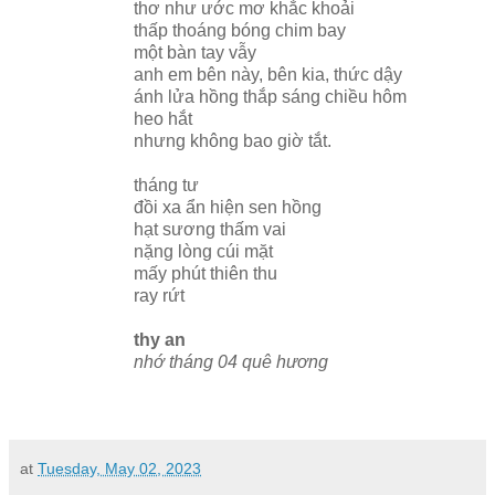
thơ như ước mơ khắc khoải
thấp thoáng bóng chim bay
một bàn tay vẫy
anh em bên này, bên kia, thức dậy
ánh lửa hồng thắp sáng chiều hôm
heo hắt
nhưng không bao giờ tắt.
tháng tư
đồi xa ẩn hiện sen hồng
hạt sương thấm vai
nặng lòng cúi mặt
mấy phút thiên thu
ray rứt
thy an
nhớ tháng 04 quê hương
at
Tuesday, May 02, 2023