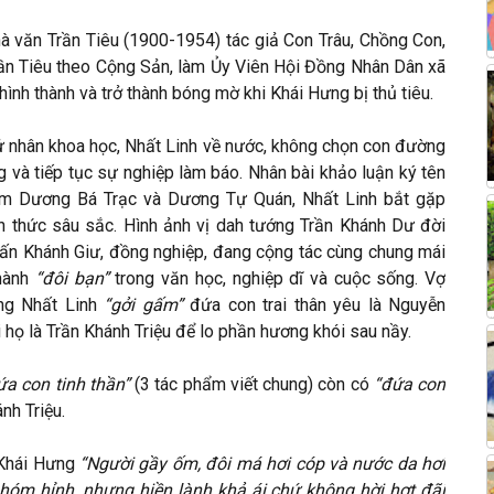
 văn Trần Tiêu (1900-1954) tác giả Con Trâu, Chồng Con,
ần Tiêu theo Cộng Sản, làm Ủy Viên Hội Đồng Nhân Dân xã
nh thành và trở thành bóng mờ khi Khái Hưng bị thủ tiêu.
 nhân khoa học, Nhất Linh về nước, không chọn con đường
 và tiếp tục sự nghiệp làm báo. Nhân bài khảo luận ký tên
m Dương Bá Trạc và Dương Tự Quán, Nhất Linh bắt gặp
 thức sâu sắc. Hình ảnh vị dah tướng Trần Khánh Dư đời
Trấn Khánh Giư, đồng nghiệp, đang cộng tác cùng chung mái
thành
“đôi bạn”
trong văn học, nghiệp dĩ và cuộc sống. Vợ
ng Nhất Linh
“gởi gấm”
đứa con trai thân yêu là Nguyễn
 họ là Trần Khánh Triệu để lo phần hương khói sau nầy.
ứa con tinh thần”
(3 tác phẩm viết chung) còn có
“đứa con
nh Triệu.
 Khái Hưng
“Người gầy ốm, đôi má hơi cóp và nước da hơi
t hóm hỉnh, nhưng hiền lành khả ái chứ không hời hợt đãi