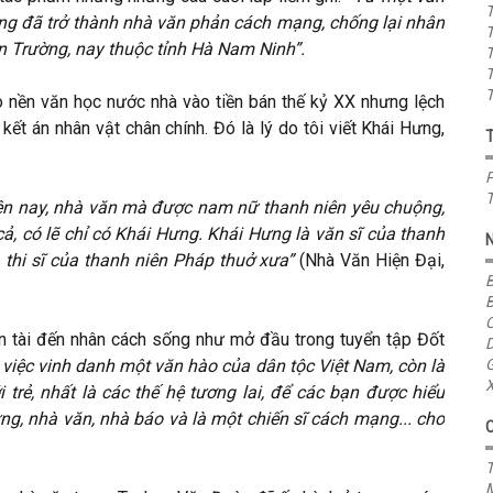
T
Hưng đã trở thành nhà văn phản cách mạng, chống lại nhân
T
n Trường, nay thuộc tỉnh Hà Nam Ninh”.
T
T
T
 nền văn học nước nhà vào tiền bán thế kỷ XX nhưng lệch
kết án nhân vật chân chính. Đó là lý do tôi viết Khái Hưng,
P
T
ện nay, nhà văn mà được nam nữ thanh niên yêu chuộng,
cả, có lẽ chỉ có Khái Hưng. Khái Hưng là văn sĩ của thanh
 thi sĩ của thanh niên Pháp thuở xưa”
(Nhà Văn Hiện Đại,
B
B
C
ăn tài đến nhân cách sống như mở đầu trong tuyển tập Đốt
D
 việc vinh danh một văn hào của dân tộc Việt Nam, còn là
G
X
 trẻ, nhất là các thế hệ tương lai, để các bạn được hiểu
g, nhà văn, nhà báo và là một chiến sĩ cách mạng... cho
T