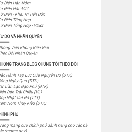
ừ Điển Hán-Nôm
ừ Điển Hán-Việt
ừ Điển - Khai Trí Tiến Đức
ừ Điển Tổng Hợp
ừ Điển Tổng Hợp - VDict
TỰ DO VÀ NHÂN QUYỀN
hóng Viên Không Biên Giới
heo Dõi Nhân Quyền
NHỮNG TRANG BLOG CHÚNG TÔI THEO DÕI
ắc Hành Tạp Lục Của Nguyễn Du (ĐTK)
óng Ngày Qua (ĐTK)
ư Trần Lạc Đạo Phú (ĐTK)
iễn Đàn Trái Chiều (VL)
óp Nhặt Cát Đá (TTT)
em Nôm Thuý Kiều (ĐTK)
CHÍNH PHỦ
rang mạng của chính phủ dành riêng cho các bà
Mẹ (moms.gov)