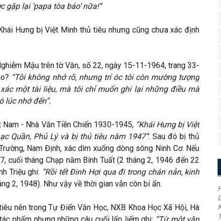
 gặp lại ‘papa tòa báo’ nữa!”
 Khái Hưng bị Việt Minh thủ tiêu nhưng cũng chưa xác định
ghiễm Mậu trên tờ Văn, số 22, ngày 15-11-1964, trang 33-
nào?
“Tôi không nhớ rõ, nhưng trí óc tôi còn mường tượng
xác một tài liệu, mà tôi chỉ muốn ghi lại những điều mà
ó lúc nhớ đến”.
t Nam - Nhà Văn Tiền Chiến 1930-1945,
“Khái Hưng bị Việt
Lạc Quần, Phủ Lý và bị thủ tiêu năm 1947”
. Sau đó bị thủ
 Trường, Nam Định, xác dìm xuống dòng sông Ninh Cơ. Nếu
7, cuối tháng Chạp năm Bính Tuất (2 tháng 2, 1946 đến 22
nh Triệu ghi:
“Rồi tết Đinh Hợi qua đi trong chán nản, kinh
ng 2, 1948). Như vậy về thời gian vẫn còn bí ẩn.
H
G
tiêu nên trong Tự Điển Văn Học, NXB Khoa Học Xã Hội, Hà
T
 tác phẩm nhưng những câu cuối lấp liếm ghi:
“Từ một văn