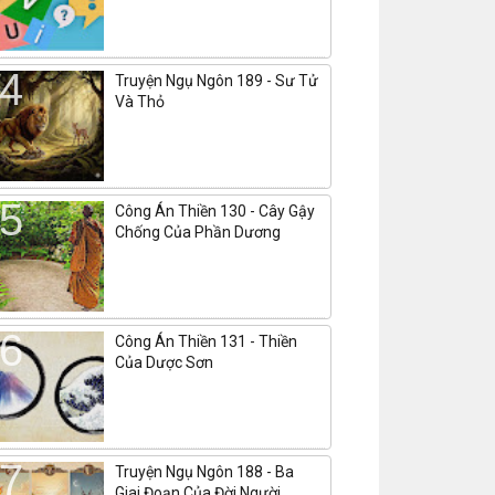
Truyện Ngụ Ngôn 189 - Sư Tử
Và Thỏ
Công Án Thiền 130 - Cây Gậy
Chống Của Phần Dương
Công Án Thiền 131 - Thiền
Của Dược Sơn
Truyện Ngụ Ngôn 188 - Ba
Giai Đoạn Của Đời Người