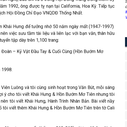
S
m 1992, ông được tỵ nạn tại California, Hoa Kỳ. Tiếp tục
c
M
Tịch Hội Đồng Chỉ Đạo VNQDĐ Thống Nhất.
V
ăn Khái Hưng để tưởng nhớ 50 năm ngày mất (1947-1997).
nên việc sưu tầm tài liệu và liên lạc với bạn văn, thân hữu
uyển tập dày trên 1,100 trang:
n Đoàn – Kỷ Vật Đầu Tay & Cuối Cùng (Hồn Bướm Mơ
m 1998.
 Viên Luông và tôi cùng sinh hoạt trong Văn Bút, mỗi sáng
gợi ý cho tôi viết Khái Hưng & Hồn Bướm Mơ Tiên nhưng tôi
 nên tôi viết Khái Hưng, Hành Trình Nhân Bản. Bài viết nầy
5 tôi viết thêm Khái Hưng & Hồn Bướm Mơ Tiên trên tờ Cali