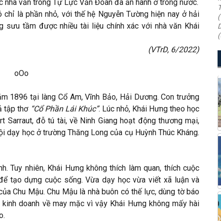
 nhà văn trong Tự Lực Văn Đoàn đã ấn hành ở trong nước.
T
ó chỉ là phần nhỏ, với thế hệ Nguyễn Tường hiện nay ở hải
(
ng sưu tầm được nhiều tài liệu chính xác với nhà văn Khái
D
(
(VTrD, 6/2022)
oOo
 năm 1896 tại làng Cổ Am, Vĩnh Bảo, Hải Dương. Con trưởng
ả tập thơ
“Cổ Phần Lái Khúc”
. Lúc nhỏ, Khái Hưng theo học
t Sarraut, đỗ tú tài, về Ninh Giang hoạt động thương mại,
 Nội dạy học ở trường Thăng Long của cụ Huỳnh Thúc Kháng.
. Tuy nhiên, Khái Hưng không thích làm quan, thích cuộc
 để tạo dựng cuộc sống. Vừa dạy học vừa viết xã luận và
 của Chu Mậu. Chu Mậu là nhà buôn có thế lực, dùng tờ báo
c kinh doanh về may mặc vì vậy Khái Hưng không mấy hài
o.