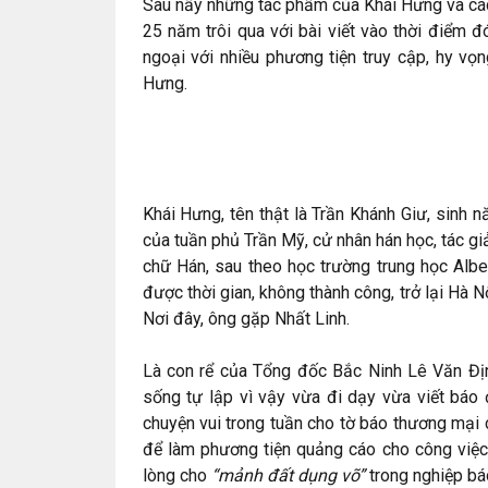
Sau nầy những tác phẩm của Khái Hưng và các
25 năm trôi qua với bài viết vào thời điểm đ
ngoại với nhiều phương tiện truy cập, hy vọ
Hưng.
Khái Hưng, tên thật là Trần Khánh Giư, sinh
của tuần phủ Trần Mỹ, cử nhân hán học, tác gi
chữ Hán, sau theo học trường trung học Alber
được thời gian, không thành công, trở lại Hà
Nơi đây, ông gặp Nhất Linh.
Là con rể của Tổng đốc Bắc Ninh Lê Văn Định
sống tự lập vì vậy vừa đi dạy vừa viết báo
chuyện vui trong tuần cho tờ báo thương mại
để làm phương tiện quảng cáo cho công việ
lòng cho
“mảnh đất dụng võ”
trong nghiệp bá