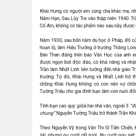
Khái Hưng có người em cùng cha khác mẹ, nhà
Năm Hạn, Sau Lũy Tre vào thập niên 1940. Tr
Cổ Am, không có tác phẩm nào sau nầy được hì
Năm 1930, sau bốn năm du học ở Pháp, đỗ cử
hoạn lộ, làm Hiệu Trưởng ở trường Thăng Long
Bán Than đăng trên báo Văn Học của anh e
được ngọn bút độc đáo, có khả năng và nhận
Trần làm Nhất Linh liên tưởng đến nhà giáo 
trường. Từ đó, Khái Hưng và Nhất Linh trở 
chồng Khái Hưng không có con nên vợ chồ
Tường Triệu cho gia đình bạn làm con nuôi đổi
Tình bạn cao quý giữa hai nhà văn, ngoài 3
“đ
chung”
Nguyễn Tường Triệu trở thành Trần Khá
Theo Nguyễn Vỹ trong Văn Thi Sĩ Tiền Chiến,
tái, nhưng nụ cười rất tươi. Nụ cười ngụ né