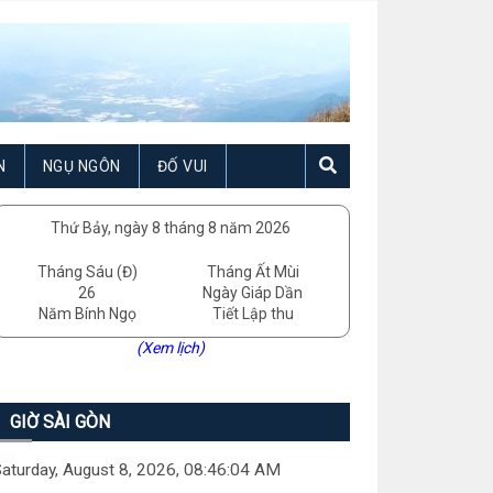
N
NGỤ NGÔN
ĐỐ VUI
Thứ Bảy, ngày 8 tháng 8 năm 2026
Tháng Sáu (Đ)
Tháng Ất Mùi
26
Ngày Giáp Dần
Năm Bính Ngọ
Tiết Lập thu
(Xem lịch)
GIỜ SÀI GÒN
aturday, August 8, 2026, 08:46:05 AM