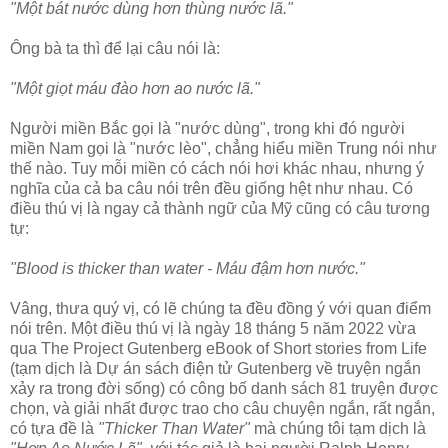
"Một bát nước dùng hơn thùng nước lã."
Ông bà ta thì để lại câu nói là:
"Một giọt máu đào hơn ao nước lã."
Người miền Bắc gọi là "nước dùng", trong khi đó người
miền Nam gọi là "nước lèo", chẳng hiểu miền Trung nói như
thế nào. Tuy mỗi miền có cách nói hơi khác nhau, nhưng ý
nghĩa của cả ba câu nói trên đều giống hệt như nhau. Có
điều thú vị là ngay cả thành ngữ của Mỹ cũng có câu tương
tự:
"Blood is thicker than water - Máu đậm hơn nước."
Vâng, thưa quý vị, có lẽ chúng ta đều đồng ý với quan điểm
nói trên. Một điều thú vị là ngày 18 tháng 5 năm 2022 vừa
qua The Project Gutenberg eBook of Short stories from Life
(tạm dịch là Dự án sách điện tử Gutenberg về truyện ngắn
xảy ra trong đời sống) có công bố danh sách 81 truyện được
chọn, và giải nhất được trao cho câu chuyện ngắn, rất ngắn,
có tựa đề là
"Thicker Than Water"
mà chúng tôi tạm dịch là