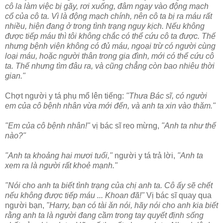
cô la làm việc bị gãy, rơi xuống, đâm ngay vào động mạch
cổ của cô ta. Vì là động mạch chính, nên cô ta bị ra máu rất
nhiều, hiện đang ở trong tình trạng nguy kịch. Nếu không
được tiếp máu thì tôi không chắc có thể cứu cô ta được. Thế
nhưng bệnh viện không có đủ máu, ngoại trừ có người cùng
loại máu, hoặc người thân trong gia đình, mới có thể cứu cô
ta. Thế nhưng tìm đâu ra, và cũng chẳng còn bao nhiêu thời
gian."
Chợt người y tá phụ mổ lên tiếng:
"Thưa Bác sĩ, có người
em của cô bệnh nhân vừa mới đến, và anh ta xin vào thăm."
"Em của cô bệnh nhân!"
vị bác sĩ reo mừng,
"Anh ta như thế
nào?"
"Anh ta khoảng hai mươi tuổi,"
người y tá trả lời,
"Anh ta
xem ra là người rất khoẻ mạnh."
"Nói cho anh ta biết tình trạng của chị anh ta. Cô ấy sẽ chết
nếu không được tiếp máu ... Khoan đã!"
Vị bác sĩ quay qua
người bạn,
"Harry, bạn có tài ăn nói, hãy nói cho anh kia biết
rằng anh ta là người đang cầm trong tay quyết định sống