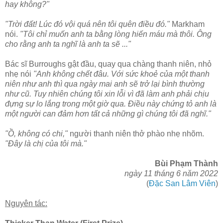
hay không?"
"Trời đất! Lúc đó vội quá nên tôi quên điều đó."
Markham
nói.
"Tôi chỉ muốn anh ta bằng lòng hiến máu mà thôi. Ông
cho rằng anh ta nghĩ là anh ta sẽ ..."
Bác sĩ Burroughs gật đầu, quay qua chàng thanh niên, nhỏ
nhẹ nói
"Anh không chết đâu. Với sức khoẻ của một thanh
niên như anh thì qua ngày mai anh sẽ trở lại bình thường
như cũ. Tuy nhiên chúng tôi xin lỗi vì đã làm anh phải chịu
đựng sự lo lắng trong một giờ qua. Điều này chứng tỏ anh là
một người can đảm hơn tất cả những gì chúng tôi đã nghĩ."
"Ồ, không có chi,"
người thanh niên thở phào nhẹ nhõm.
"Đây là chị của tôi mà."
Bùi Phạm Thành
ngày 11 tháng 6 năm 2022
(
Đặc San Lâm Viên
)
Nguyên tác: