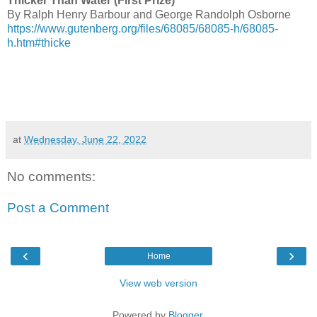
Thicker Than Water (First Prize)
By Ralph Henry Barbour and George Randolph Osborne
https://www.gutenberg.org/files/68085/68085-h/68085-
h.htm#thicke
at
Wednesday, June 22, 2022
No comments:
Post a Comment
‹
›
Home
View web version
Powered by
Blogger
.