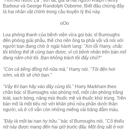
"Hơn Ao Nước Lã", v
ới tác giả là hai người Ralph Henry
Barbour và George Randolph Osborne. Biết đâu chừng đây
là hai nhân vật chính trong câu truyện lý thú này.
oOo
Loa phóng thanh của bệnh viện vừa gọi bác sĩ Burroughs
đến phòng giải phẫu, thế cho nên ông ta phải vội vã nói với
người bạn đang chờ ở ngài hành lang:
"Xin lỗi Harry, chắc
tôi không thể đi cùng bạn được, vì có bệnh nhân trên bàn mổ
đang nằm chờ tôi. Bạn không trách tôi đấy chứ?"
"Còn cả tiếng đồng hồ nữa mà,"
Harry nói.
"Tôi đến hơi
sớm, và tôi sẽ chờ bạn."
"Vậy thì bạn hãy vào đây cùng tôi."
Harry Markham theo
chân bác sĩ Burroughs vào phòng mổ, một căn phòng trắng
toát, sạch bóng, nặng mùi thuốc mê và thuốc khử trùng. Trên
bàn mổ là một tiếu nữ với khăn phủ nửa phần dưới thân
người, và ở cổ vẫn còn những miếng vải băng đẫm máu.
"Đây là một tai nạn hy hữu,"
bác sĩ Burroughs nói.
"Cô thiếu
nữ này được mang đến hai giờ trước đây. Một ống sắt ở nơi