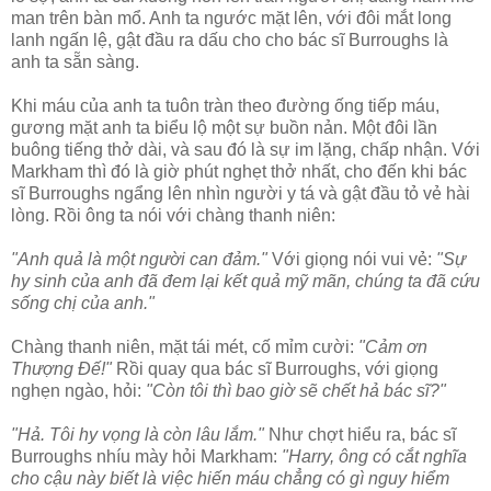
man trên bàn mổ. Anh ta ngước mặt lên, với đôi mắt long
lanh ngấn lệ, gật đầu ra dấu cho cho bác sĩ Burroughs là
anh ta sẵn sàng.
Khi máu của anh ta tuôn tràn theo đường ống tiếp máu,
gương mặt anh ta biểu lộ một sự buồn nản. Một đôi lần
buông tiếng thở dài, và sau đó là sự im lặng, chấp nhận. Với
Markham thì đó là giờ phút nghẹt thở nhất, cho đến khi bác
sĩ Burroughs ngẩng lên nhìn người y tá và gật đầu tỏ vẻ hài
lòng. Rồi ông ta nói với chàng thanh niên:
"Anh quả là một người can đảm."
Với giọng nói vui vẻ:
"Sự
hy sinh của anh đã đem lại kết quả mỹ mãn, chúng ta đã cứu
sống chị của anh."
Chàng thanh niên, mặt tái mét, cố mỉm cười:
"Cảm ơn
Thượng Đế!"
Rồi quay qua bác sĩ Burroughs, với giọng
nghẹn ngào, hỏi:
"Còn tôi thì bao giờ sẽ chết hả bác sĩ?"
"Hả. Tôi hy vọng là còn lâu lắm."
Như chợt hiểu ra, bác sĩ
Burroughs nhíu mày hỏi Markham:
"Harry, ông có cắt nghĩa
cho cậu này biết là việc hiến máu chẳng có gì nguy hiểm