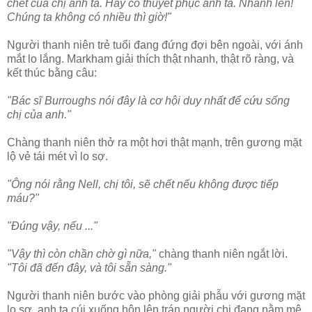
chết của chị anh ta. Hãy cố thuyết phục anh ta. Nhanh lên!
Chúng ta không có nhiều thì giờ!"
Người thanh niên trẻ tuổi đang đứng đợi bên ngoài, với ánh
mắt lo lắng. Markham giải thích thật nhanh, thật rõ ràng, và
kết thúc bằng câu:
"Bác sĩ Burroughs nói đây là cơ hội duy nhất để cứu sống
chị của anh."
Chàng thanh niên thở ra một hơi thật mạnh, trên gương mặt
lộ vẻ tái mét vì lo sợ.
"Ông nói rằng Nell, chị tôi, sẽ chết nếu không được tiếp
máu?"
"Đúng vậy, nếu ..."
"Vậy thì còn chần chờ gì nữa,"
chàng thanh niên ngắt lời.
"Tôi đã đến đây, và tôi sẵn sàng."
Người thanh niên bước vào phòng giải phẫu với gương mặt
lo sợ, anh ta cúi xuống hôn lên trán người chị đang nằm mê