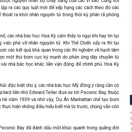
 được nguyên nhân sự cháy sáng của các vì sao. Cùng với
 lập ra các quy luật mới để xếp hạng các cách theo đó các
ể thoát ra khỏi nhân nguyên tử trong thời kỳ phân rã phóng
ổ, các nhà bác học Hoa Kỳ cảm thấy lo ngại khi hay tin tại
 việc phá vỡ nhân nguyên tử. Khi Thế Chiến xẩy ra thì tại
ược các kết quả khả quan trong các thí nghiệm về hạch tâm
ược một thứ bom cực kỳ mạnh do phản ứng dây chuyền từ
 vài nhà bác học khác liền vận động để chính phủ Hoa Kỳ
hải đặc biệt chú ý, các nhà bác học Mỹ đồng ý rằng cần có
zilard liền nhờ Edward Teller đưa xe tới Peconic Bay, thuộc
ùa hè năm 1939 và nhờ vậy, Dự Án Manhattan chế tạo bom
 thực hiện những điều hiểu biết mà từ trước, chúng vẫn còn
H
G
 Peconic Bay đã đánh dấu một khúc quanh trong quãng đời
T