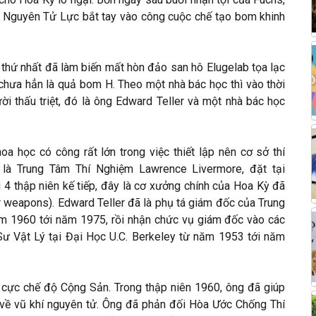
 Nguyên Tử Lực bắt tay vào công cuộc chế tạo bom khinh
thứ nhất đã làm biến mất hòn đảo san hô Elugelab tọa lạc
 chưa hẳn là quả bom H. Theo một nhà bác học thì vào thời
ời thấu triệt, đó là ông Edward Teller và một nhà bác học
a học có công rất lớn trong việc thiết lập nên cơ sở thí
là Trung Tâm Thí Nghiệm Lawrence Livermore, đặt tại
ng 4 thập niên kế tiếp, đây là cơ xưởng chính của Hoa Kỳ đã
ar weapons). Edward Teller đã là phụ tá giám đốc của Trung
m 1960 tới năm 1975, rồi nhận chức vụ giám đốc vào các
Sư Vật Lý tại Đại Học U.C. Berkeley từ năm 1953 tới năm
h cực chế độ Cộng Sản. Trong thập niên 1960, ông đã giúp
 về vũ khí nguyên tử. Ông đã phản đối Hòa Ước Chống Thí