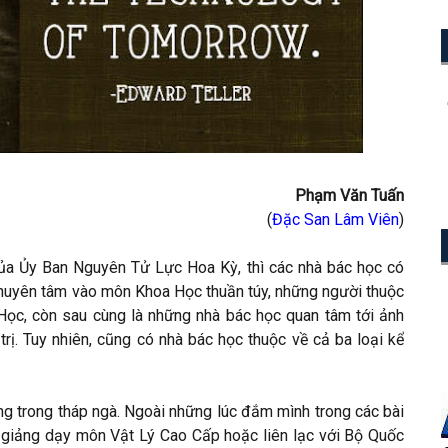
Phạm Văn Tuấn
(
Đặc San Lâm Viên
)
ủa Ủy Ban Nguyên Tử Lực Hoa Kỳ, thì các nhà bác học có
ỉ chuyên tâm vào môn Khoa Học thuần túy, những người thuộc
 Học, còn sau cùng là những nhà bác học quan tâm tới ảnh
rị. Tuy nhiên, cũng có nhà bác học thuộc về cả ba loại kể
ống trong tháp ngà. Ngoài những lúc đắm mình trong các bài
ệc giảng dạy môn Vật Lý Cao Cấp hoặc liên lạc với Bộ Quốc