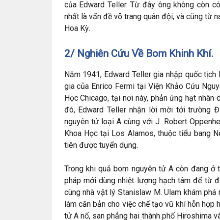
của Edward Teller. Từ đây ông không còn có 
nhất là vấn đề võ trang quân đội, và cũng từ 
Hoa Kỳ.
2/ Nghiên Cứu Về Bom Khinh Khí.
Năm 1941, Edward Teller gia nhập quốc tịch 
gia của Enrico Fermi tại Viện Khảo Cứu Nguyê
Học Chicago, tại nơi này, phản ứng hạt nhân 
đó, Edward Teller nhận lời mời tới trường 
nguyên tử loại A cùng với J. Robert Oppenhe
Khoa Học tại Los Alamos, thuộc tiểu bang N
tiên được tuyển dụng.
Trong khi quả bom nguyên tử A còn đang ở tr
pháp mới dùng nhiệt lượng hạch tâm để từ đ
cùng nhà vật lý Stanislaw M. Ulam khám phá r
làm căn bản cho việc chế tạo vũ khí hỗn hợp
tử A nổ, san phẳng hai thành phố Hiroshima v