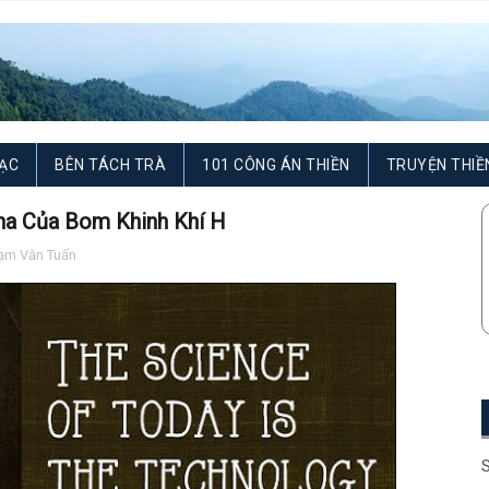
ẠC
BÊN TÁCH TRÀ
101 CÔNG ÁN THIỀN
TRUYỆN THIỀ
ha Của Bom Khinh Khí H
ạm Văn Tuấn
S