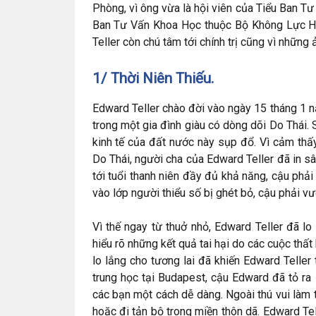
Phòng, vì ông vừa là hội viên của Tiểu Ban T
Ban Tư Vấn Khoa Học thuộc Bộ Không Lực Ho
Teller còn chú tâm tới chính trị cũng vì những
1/ Thời Niên Thiếu.
Edward Teller chào đời vào ngày 15 tháng 1 
trong một gia đình giàu có dòng dõi Do Thái.
kinh tế của đất nước này sụp đổ. Vì cảm thấ
Do Thái, người cha của Edward Teller đã in sâ
tới tuổi thanh niên đầy đủ khả năng, cậu phải
vào lớp người thiểu số bị ghét bỏ, cậu phải v
Vì thế ngay từ thuở nhỏ, Edward Teller đã l
hiểu rõ những kết quả tai hại do các cuộc thấ
lo lắng cho tương lai đã khiến Edward Teller
trung học tại Budapest, cậu Edward đã tỏ ra
các bạn một cách dễ dàng. Ngoài thú vui làm
hoặc đi tản bộ trong miền thôn dã. Edward Te