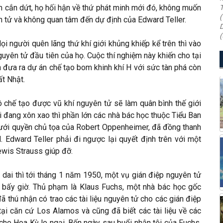
m cắn dứt, họ hối hận về thứ phát minh mới đó, không muốn
T
(
n tử và không quan tâm đến dự định của Edward Teller.
D
(
 người quên lãng thứ khí giới khủng khiếp kể trên thì vào
yên tử đầu tiên của họ. Cuộc thí nghiệm này khiến cho tại
ền đưa ra dự án chế tạo bom khinh khí H với sức tàn phá còn
ất Nhật.
ô chế tạo được vũ khí nguyên tử sẽ làm quân bình thế giới
ời đang xôn xao thì phần lớn các nhà bác học thuộc Tiểu Ban
ới quyền chủ tọa của Robert Oppenheimer, đã đồng thanh
 Edward Teller phải đi ngược lại quyết định trên với một
wis Strauss giúp đỡ.
ai thì tới tháng 1 năm 1950, một vụ gián điệp nguyên tử
i bấy giờ. Thủ phạm là Klaus Fuchs, một nhà bác học gốc
ã thú nhận có trao các tài liệu nguyên tử cho các gián điệp
tại căn cứ Los Alamos và cũng đã biết các tài liệu về các
cho Hoa Kỳ lo ngại. Bốn ngày sau buổi nhận tội của Fuchs,