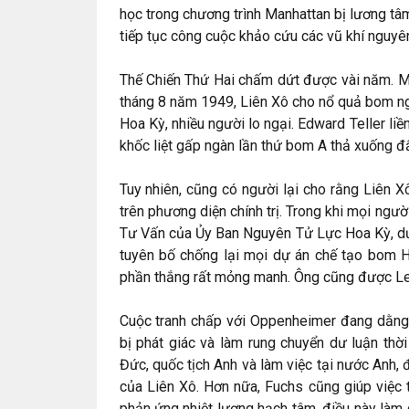
học trong chương trình Manhattan bị lương tâ
tiếp tục công cuộc khảo cứu các vũ khí nguyê
Thế Chiến Thứ Hai chấm dứt được vài năm. Mọi
tháng 8 năm 1949, Liên Xô cho nổ quả bom ngu
Hoa Kỳ, nhiều người lo ngại. Edward Teller li
khốc liệt gấp ngàn lần thứ bom A thả xuống đ
Tuy nhiên, cũng có người lại cho rằng Liên X
trên phương diện chính trị. Trong khi mọi ngư
Tư Vấn của Ủy Ban Nguyên Tử Lực Hoa Kỳ, dư
tuyên bố chống lại mọi dự án chế tạo bom H.
phần thắng rất mỏng manh. Ông cũng được Le
Cuộc tranh chấp với Oppenheimer đang dằng d
bị phát giác và làm rung chuyển dư luận thờ
Đức, quốc tịch Anh và làm việc tại nước Anh, đ
của Liên Xô. Hơn nữa, Fuchs cũng giúp việc 
phản ứng nhiệt lượng hạch tâm, điều này làm 