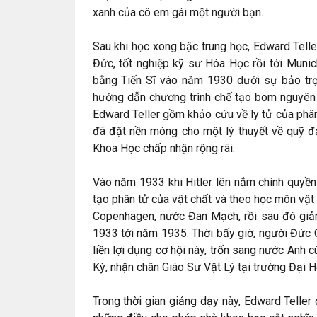
xanh của cô em gái một người bạn.
Sau khi học xong bậc trung học, Edward Telle
Đức, tốt nghiệp kỹ sư Hóa Học rồi tới Munic
bằng Tiến Sĩ vào năm 1930 dưới sự bảo trợ
hướng dẫn chương trình chế tạo bom nguyên t
Edward Teller gồm khảo cứu về ly tử của phâ
đã đặt nền móng cho một lý thuyết về quỹ đạ
Khoa Học chấp nhận rộng rãi.
Vào năm 1933 khi Hitler lên nắm chính quyền
tạo phân tử của vật chất và theo học môn vật 
Copenhagen, nước Đan Mạch, rồi sau đó giả
1933 tới năm 1935. Thời bấy giờ, người Đức 
liền lợi dụng cơ hội này, trốn sang nước Anh
Kỳ, nhận chân Giáo Sư Vật Lý tại trường Đại
Trong thời gian giảng dạy này, Edward Teller