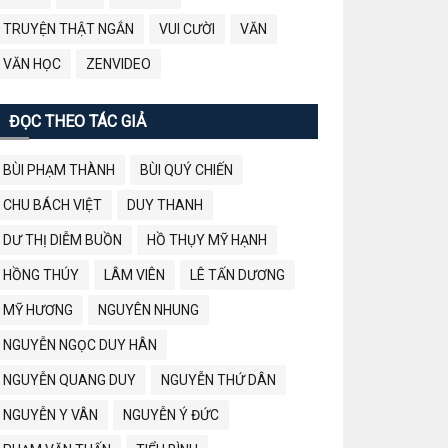
TRUYỆN THẬT NGẮN
VUI CƯỜI
VĂN
VĂN HỌC
ZENVIDEO
ĐỌC THEO TÁC GIẢ
BÙI PHẠM THÀNH
BÙI QUÝ CHIẾN
CHU BÁCH VIỆT
DUY THANH
DƯ THỊ DIỄM BUỒN
HỒ THỤY MỸ HẠNH
HỒNG THÚY
LÂM VIÊN
LÊ TẤN DƯƠNG
MỸ HƯƠNG
NGUYÊN NHUNG
NGUYỄN NGỌC DUY HÂN
NGUYỄN QUANG DUY
NGUYỄN THỨ DÂN
NGUYỄN Y VÂN
NGUYỄN Ý ĐỨC