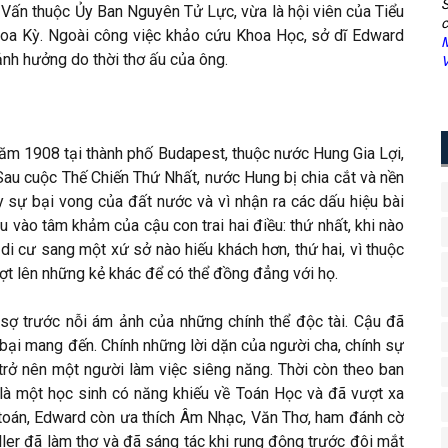
S
ư Vấn thuộc Ủy Ban Nguyên Tử Lực, vừa là hội viên của Tiểu
c
a Kỳ. Ngoài công việc khảo cứu Khoa Học, sở dĩ Edward
M
 ảnh hưởng do thời thơ ấu của ông.
V
năm 1908 tại thành phố Budapest, thuộc nước Hung Gia Lợi,
 Sau cuộc Thế Chiến Thứ Nhất, nước Hung bị chia cắt và nền
y sự bại vong của đất nước và vì nhận ra các dấu hiệu bài
u vào tâm khảm của cậu con trai hai điều: thứ nhất, khi nào
 di cư sang một xứ sở nào hiếu khách hơn, thứ hai, vì thuộc
ượt lên những kẻ khác để có thể đồng đẳng với họ.
o sợ trước nỗi ám ảnh của những chính thể độc tài. Cậu đã
t bại mang đến. Chính những lời dặn của người cha, chính sự
 trở nên một người làm việc siêng năng. Thời còn theo ban
 là một học sinh có năng khiếu về Toán Học và đã vượt xa
 toán, Edward còn ưa thích Âm Nhạc, Văn Thơ, ham đánh cờ
ller đã làm thơ và đã sáng tác khi rung động trước đôi mắt