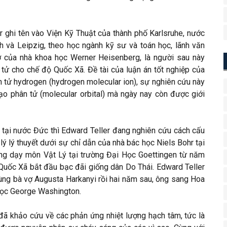
r ghi tên vào Viện Kỹ Thuật của thành phố Karlsruhe, nước
h và Leipzig, theo học ngành kỹ sư và toán học, lãnh văn
 của nhà khoa học Werner Heisenberg, là người sau này
ử cho chế độ Quốc Xã. Đề tài của luận án tốt nghiệp của
n tử hydrogen (hydrogen molecular ion), sự nghiên cứu này
o phân tử (molecular orbital) mà ngày nay còn được giới
 tại nước Đức thì Edward Teller đang nghiên cứu cách cấu
lý lý thuyết dưới sự chỉ dẫn của nhà bác học Niels Bohr tại
ng dạy môn Vật Lý tại trường Đại Học Goettingen từ năm
Quốc Xã bắt đầu bạc đãi giống dân Do Thái. Edward Teller
 cùng bà vợ Augusta Harkanyi rồi hai năm sau, ông sang Hoa
 Học George Washington.
 đã khảo cứu về các phản ứng nhiệt lượng hạch tâm, tức là