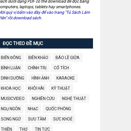
ách dưới dạng PDF có thể download để đọc bằng
omputers, laptops, tablets hay smartphones.
ời quý vị bấm vào đây để vào trang "Tủ Sách Lâm
iên" rồi download sách.
ĐỌC THEO ĐỀ MỤC
BIỂN ĐÔNG
BIÊN KHẢO
BÁO LỀ GIỮA
BÌNH LUẬN
CHÍNH TRỊ
CỔ TÍCH
DINH DƯỠNG
HÌNH ẢNH
KARAOKE
KHOA HỌC
KHÔI HÀI
KỸ THUẬT
MUSICVIDEO
NGHIÊN CỨU
NGHỆ THUẬT
NGỤ NGÔN
NHẠC
QUỐC PHÒNG
SONG NGỮ
SƯU TẦM
SỨC KHOẺ
THIỀN
THƠ
TIN TỨC