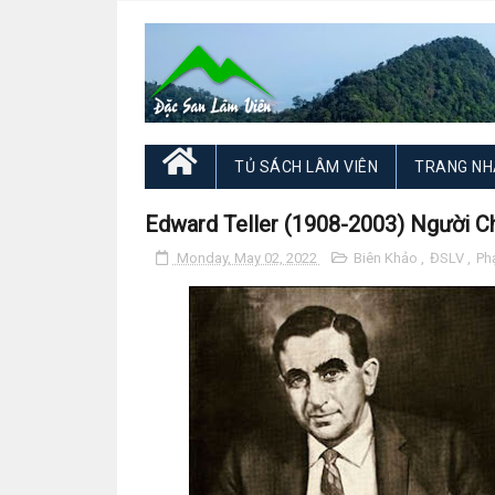
TỦ SÁCH LÂM VIÊN
TRANG NH
Edward Teller (1908-2003) Người C
Monday, May 02, 2022
Biên Khảo
,
ĐSLV
,
Ph