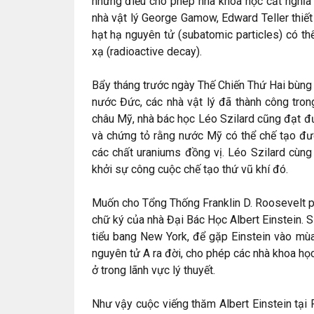
những điều cho phép nhà khoa học cắt nghĩa
nhà vật lý George Gamow, Edward Teller thiết
hạt hạ nguyên tử (subatomic particles) có th
xạ (radioactive decay).
Bẩy tháng trước ngày Thế Chiến Thứ Hai bùng n
nước Đức, các nhà vật lý đã thành công trong
châu Mỹ, nhà bác học Léo Szilard cũng đạt đ
và chứng tỏ rằng nước Mỹ có thể chế tạo đ
các chất uraniums đồng vị. Léo Szilard cùng
khởi sự công cuộc chế tạo thứ vũ khí đó.
Muốn cho Tổng Thống Franklin D. Roosevelt p
chữ ký của nhà Đại Bác Học Albert Einstein. S
tiểu bang New York, để gặp Einstein vào m
nguyên tử A ra đời, cho phép các nhà khoa học
ở trong lãnh vực lý thuyết.
Như vậy cuộc viếng thăm Albert Einstein tại