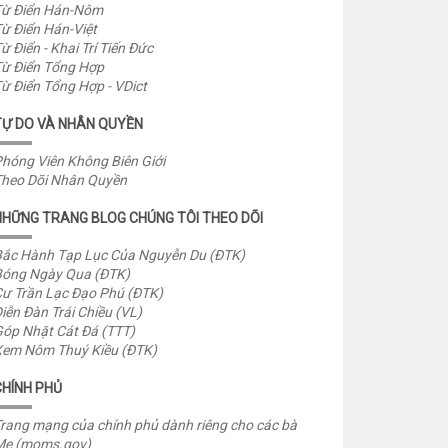
ừ Điển Hán-Nôm
ừ Điển Hán-Việt
ừ Điển - Khai Trí Tiến Đức
ừ Điển Tổng Hợp
ừ Điển Tổng Hợp - VDict
TỰ DO VÀ NHÂN QUYỀN
hóng Viên Không Biên Giới
heo Dõi Nhân Quyền
NHỮNG TRANG BLOG CHÚNG TÔI THEO DÕI
ắc Hành Tạp Lục Của Nguyễn Du (ĐTK)
óng Ngày Qua (ĐTK)
ư Trần Lạc Đạo Phú (ĐTK)
iễn Đàn Trái Chiều (VL)
óp Nhặt Cát Đá (TTT)
em Nôm Thuý Kiều (ĐTK)
CHÍNH PHỦ
rang mạng của chính phủ dành riêng cho các bà
Mẹ (moms.gov)