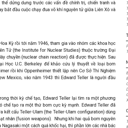
thể dửng dưng trước các vấn đề chính trị, chiến tranh và
T
T
nay bắt đầu cuộc chạy đua võ khí nguyên tử giữa Liên Xô và
T
T
T
Hoa Kỳ rồi tới năm 1946, tham gia vào nhóm các khoa học
P
n Tử (the Institute for Nuclear Studies) thuộc trường Đại
T
dây chuyền (nuclear chain reaction) đã được thực hiện. Sau
Đại Học U.C. Berkeley để khảo cứu lý thuyết về loại bom
imer rồi khi Oppenheimer thiết lập nên Cơ Sở Thí Nghiệm
B
ew Mexico, vào năm 1943 thì Edward Teller là người đầu
B
C
D
G
ong thời kỳ chế tạo, Edward Teller lại tìm ra một phương
X
ó chế tạo ra một thứ bom cực kỳ mạnh. Edward Teller đã
a kết cấu Teller-Ulam (the Teller-Ulam configuration) dùng
 hạt nhân (fusion weapons). Nhưng khi hai quả bom nguyên
T
à Nagasaki một cách quá khốc hại, thì phần lớn các nhà bác