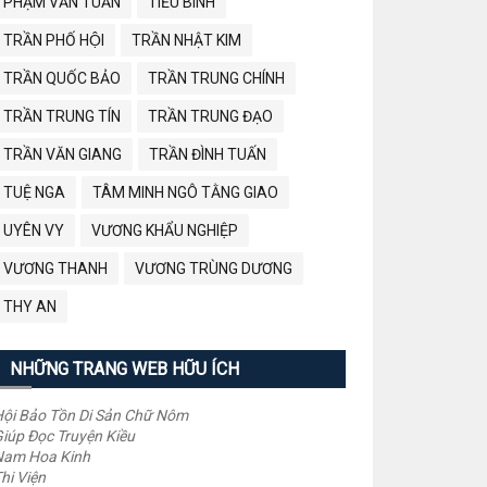
PHẠM VĂN TUẤN
TIỂU BÌNH
TRẦN PHỐ HỘI
TRẦN NHẬT KIM
TRẦN QUỐC BẢO
TRẦN TRUNG CHÍNH
TRẦN TRUNG TÍN
TRẦN TRUNG ĐẠO
TRẦN VĂN GIANG
TRẦN ĐÌNH TUẤN
TUỆ NGA
TÂM MINH NGÔ TẰNG GIAO
UYÊN VY
VƯƠNG KHẨU NGHIỆP
VƯƠNG THANH
VƯƠNG TRÙNG DƯƠNG
THY AN
NHỮNG TRANG WEB HỮU ÍCH
ội Bảo Tồn Di Sản Chữ Nôm
iúp Đọc Truyện Kiều
Nam Hoa Kinh
hi Viện