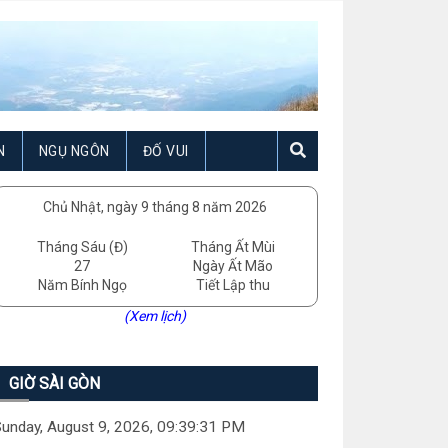
N
NGỤ NGÔN
ĐỐ VUI
Chủ Nhật, ngày 9 tháng 8 năm 2026
Tháng Sáu (Đ)
Tháng Ất Mùi
27
Ngày Ất Mão
Năm Bính Ngọ
Tiết Lập thu
(Xem lịch)
GIỜ SÀI GÒN
unday, August 9, 2026, 09:39:32 PM