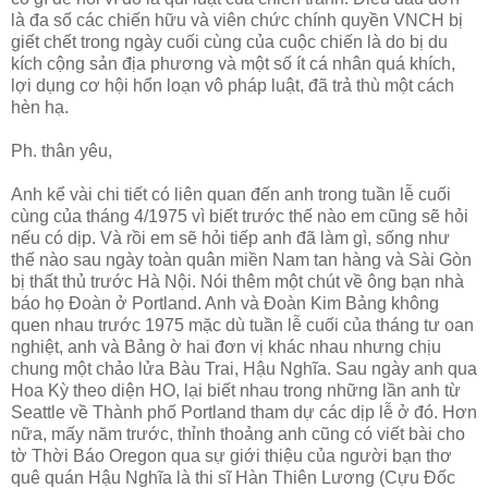
là đa số các chiến hữu và viên chức chính quyền VNCH bị
giết chết trong ngày cuối cùng của cuộc chiến là do bị du
kích cộng sản địa phương và một số ít cá nhân quá khích,
lợi dụng cơ hội hổn loạn vô pháp luật, đã trả thù một cách
hèn hạ.
Ph. thân yêu,
Anh kể vài chi tiết có liên quan đến anh trong tuần lễ cuối
cùng của tháng 4/1975 vì biết trước thế nào em cũng sẽ hỏi
nếu có dịp. Và rồi em sẽ hỏi tiếp anh đã làm gì, sống như
thế nào sau ngày toàn quân miền Nam tan hàng và Sài Gòn
bị thất thủ trước Hà Nội. Nói thêm một chút về ông bạn nhà
báo họ Đoàn ở Portland. Anh và Đoàn Kim Bảng không
quen nhau trước 1975 mặc dù tuần lễ cuối của tháng tư oan
nghiệt, anh và Bảng ờ hai đơn vị khác nhau nhưng chịu
chung một chảo lửa Bàu Trai, Hậu Nghĩa. Sau ngày anh qua
Hoa Kỳ theo diện HO, lại biết nhau trong những lần anh từ
Seattle về Thành phố Portland tham dự các dịp lễ ở đó. Hơn
nữa, mấy năm trước, thỉnh thoảng anh cũng có viết bài cho
tờ Thời Báo Oregon qua sự giới thiệu của người bạn thơ
quê quán Hậu Nghĩa là thi sĩ Hàn Thiên Lương (Cựu Đốc