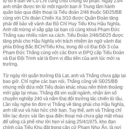
lộ số 8 dẫn về Củ Chi cũng chịu chung số phận. Ngày 23/4
anh nhận được tin từ một người bạn ở Trung tâm hành
quân báo qua điện thoại là Tiểu đoàn 2/46 thuộc SĐ25/BB
cùng với Chi đoàn Chiến Xa 3/10 được Quân Đoàn tăng
phái để bảo vệ vành đai Bộ Chỉ Huy Tiểu Khu Hậu Nghĩa.
Anh rất mừng vì sắp gặp lại bạn cũ cùng khoá Phạm Đức
Thắng sau nhiều năm xa cách. Tiểu Đoàn 2/46/SĐ25 được
tăng phái cho Hậu Nghĩa với trách nhiệm án ngữ vành đai
phía Đông Bắc BCH/Tiểu Khu, trong đó có Đại Đội 3 của
Phạm Đức Thắng cùng với các Đơn vị ĐPQ cấp Tiểu Đoàn
và Đại Đội Trinh sát là Đơn vị đầu tiên của anh lúc mới ra
trường.
Từ ngày rời quân trường Đà Lạt, anh và Thắng chưa gặp lại
bao giờ. Chỉ nghe các bạn nói, Thắng cũng về SĐ25/BB
nhưng mỗi đứa một Tiểu đoàn khác nhau nên thỉnh thoảng
mới gặp lại nhau. Thắng đã xin xuất ngành, nhận ám số
chuyên nghiệp 240 và nắm Đaị đội trưởng tác chiến từ lâu.
Lần nầy nghe tin đơn vị Thắng về tăng phái cho Hậu Nghĩa,
anh rất vui và háo hức chờ bạn. Tuy thế, anh và Thắng chỉ
liên lạc được vài lần qua điện thoại mà chưa gặp mặt nhau
để uống cà phê như lời hẹn vì sáng 25/4/1975, kho đạn
chính của Tiểu Khu đặt trong căn cứ Phạm Như Ấn, là nơi