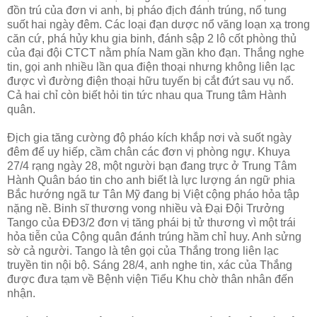
đồn trú của đơn vi anh, bị pháo địch đánh trúng, nổ tung
suốt hai ngày đêm. Các loại đạn dược nổ văng loạn xạ trong
căn cứ, phá hủy khu gia binh, đánh sập 2 lô cốt phòng thủ
của đại đội CTCT nằm phía Nam gần kho đạn. Thắng nghe
tin, gọi anh nhiều lần qua điện thoại nhưng không liên lạc
được vì đường điện thoại hữu tuyến bị cắt đứt sau vụ nổ.
Cả hai chỉ còn biết hỏi tin tức nhau qua Trung tâm Hành
quân.
Địch gia tăng cường độ pháo kích khắp nơi và suốt ngày
đêm để uy hiếp, cầm chân các đơn vị phòng ngự. Khuya
27/4 rạng ngày 28, một người bạn đang trực ở Trung Tâm
Hành Quân báo tin cho anh biết là lực lượng án ngữ phia
Bắc hướng ngã tư Tân Mỹ đang bị Việt cộng pháo hỏa tập
nặng nề. Binh sĩ thương vong nhiều và Đại Đội Trưởng
Tango của ĐĐ3/2 đơn vị tăng phái bị tử thương vì một trái
hỏa tiễn của Cộng quân đánh trúng hầm chỉ huy. Anh sửng
sờ cả người. Tango là tên gọi của Thắng trong liên lạc
truyền tin nội bộ. Sáng 28/4, anh nghe tin, xác của Thắng
được đưa tạm về Bệnh viện Tiểu Khu chờ thân nhân đến
nhận.