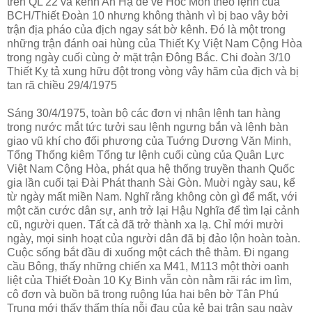
trên QL 22 và kênh An Hạ để về Hóc Môn theo lệnh của
BCH/Thiết Đoàn 10 nhưng không thành vì bị bao vây bởi
trận địa pháo của địch ngay sát bờ kênh. Đó là một trong
những trận đánh oai hùng của Thiết Kỵ Việt Nam Cộng Hòa
trong ngày cuối cùng ở mặt trận Đông Bắc. Chi đoàn 3/10
Thiết Kỵ tả xung hữu đột trong vòng vây hãm của địch và bị
tan rã chiều 29/4/1975
Sáng 30/4/1975, toàn bộ các đơn vị nhận lệnh tan hàng
trong nước mắt tức tưởi sau lệnh ngưng bắn và lệnh bàn
giao vũ khí cho đối phương của Tuớng Dương Văn Minh,
Tổng Thống kiêm Tổng tư lệnh cuối cùng của Quân Lực
Việt Nam Cộng Hòa, phát qua hệ thống truyền thanh Quốc
gia lần cuối tại Đài Phát thanh Sài Gòn. Muời ngày sau, kể
từ ngày mất miền Nam. Nghĩ rằng không còn gì để mất, với
một căn cước dân sự, anh trở lại Hậu Nghĩa để tìm lại cảnh
cũ, người quen. Tất cả đã trở thành xa lạ. Chỉ mới mười
ngày, mọi sinh hoạt của người dân đã bị đảo lộn hoàn toàn.
Cuộc sống bắt đầu đi xuống một cách thê thảm. Đi ngang
cầu Bông, thấy những chiến xa M41, M113 một thời oanh
liệt của Thiết Đoàn 10 Kỵ Binh vẫn còn nằm rãi rác im lìm,
cô đơn và buồn bã trong ruộng lúa hai bên bờ Tân Phú
Trung mới thấy thấm thía nỗi đau của kẻ bại trận sau ngày