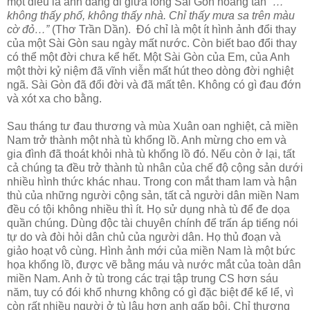
một điều là anh đang đi giữa lòng Sài Gòn hoang tàn
“…
không thấy phố, không thấy nhà. Chỉ thấy mưa sa trên màu
cờ đỏ…”
(Thơ Trần Dần). Đó chỉ là một ít hình ảnh đổi thay
của một Sài Gòn sau ngày mất nước. Còn biết bao đổi thay
có thể một đời chưa kể hết. Một Sài Gòn của Em, của Anh
một thời kỷ niệm đã vĩnh viễn mất hút theo dòng đời nghiệt
ngã. Sài Gòn đã đổi đời và đã mất tên. Không có gì đau đớn
và xót xa cho bằng.
Sau tháng tư đau thương và mùa Xuân oan nghiệt, cả miền
Nam trở thành một nhà tù khổng lồ. Anh mừng cho em và
gia đình đã thoát khỏi nhà tù khổng lồ đó. Nếu còn ở lại, tất
cả chúng ta đều trở thành tù nhân của chế độ cộng sản dưới
nhiều hình thức khác nhau. Trong con mắt tham lam và hận
thù của những người cộng sản, tất cả người dân miền Nam
đều có tội không nhiều thì ít. Họ sử dụng nhà tù để đe dọa
quần chúng. Dùng độc tài chuyên chính để trấn áp tiếng nói
tự do và đòi hỏi dân chủ của người dân. Họ thủ đoạn và
giảo hoạt vô cùng. Hình ảnh mới của miền Nam là một bức
họa khổng lồ, được vẽ bằng máu và nước mắt của toàn dân
miền Nam. Anh ở tù trong các trại tập trung CS hơn sáu
năm, tuy có đói khổ nhưng không có gì đặc biệt để kể lể, vì
còn rất nhiều người ở tù lâu hơn anh gấp bội. Chỉ thương