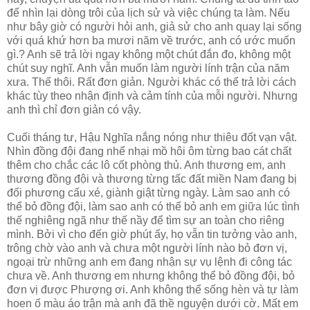
để nhìn lại dòng trôi của lịch sử và việc chúng ta làm. Nếu
như bây giờ có người hỏi anh, giả sử cho anh quay lại sống
với quá khứ hơn ba mươi năm về trước, anh có ước muốn
gì.? Anh sẽ trả lời ngay không một chút đắn đo, không một
chút suy nghĩ. Anh vẫn muốn làm người lính trận của năm
xưa. Thế thôi. Rất đơn giản. Người khác có thể trả lời cách
khác tùy theo nhận định và cảm tính của mỗi người. Nhưng
anh thì chỉ đơn giản có vậy.
Cuối tháng tư, Hậu Nghĩa nắng nóng như thiêu đốt vạn vật.
Nhìn đồng đội đang nhể nhại mồ hôi ôm từng bao cát chất
thêm cho chắc các lô cốt phòng thủ. Anh thương em, anh
thương đồng đội và thương từng tấc đất miền Nam đang bị
đối phương cấu xé, giành giật từng ngày. Làm sao anh có
thể bỏ đồng đội, làm sao anh có thể bỏ anh em giữa lúc tình
thế nghiêng ngã như thế nầy để tìm sự an toàn cho riêng
mình. Bởi vì cho đến giờ phút ấy, họ vẫn tin tưởng vào anh,
trông chờ vào anh và chưa một người lính nào bỏ đơn vị,
ngoại trừ những anh em đang nhận sự vụ lệnh đi công tác
chưa về. Anh thương em nhưng không thể bỏ đồng đội, bỏ
đơn vị được Phượng ơi. Anh không thể sống hèn và tự làm
hoen ố màu áo trận mà anh đã thề nguyện dưới cờ. Mất em