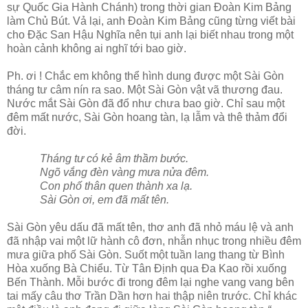
sự Quốc Gia Hành Chánh) trong thời gian Đoàn Kim Bảng
làm Chủ Bút. Vả lại, anh Đoàn Kim Bảng cũng từng viết bài
cho Đặc San Hậu Nghĩa nên tụi anh lại biết nhau trong một
hoàn cảnh không ai nghĩ tới bao giờ.
Ph. ơi ! Chắc em không thể hình dung được một Sài Gòn
tháng tư câm nín ra sao. Một Sài Gòn vật vã thương đau.
Nước mắt Sài Gòn đã đổ như chưa bao giờ. Chỉ sau một
đêm mất nước, Sài Gòn hoang tàn, lạ lẫm và thê thảm đổi
đời.
Tháng tư có kẻ âm thầm bước.
Ngõ vắng đèn vàng mưa nửa đêm.
Con phố thân quen thành xa lạ.
Sài Gòn ơi, em đã mất tên.
Sài Gòn yêu dấu đã mất tên, thơ anh đã nhỏ máu lệ và anh
đã nhập vai một lữ hành cô đơn, nhẫn nhục trong nhiều đêm
mưa giữa phố Sài Gòn. Suốt một tuần lang thang từ Bình
Hòa xuống Bà Chiểu. Từ Tân Định qua Đa Kao rồi xuống
Bến Thành. Mỗi bước đi trong đêm lại nghe vang vang bên
tai mấy câu thơ Trần Dần hơn hai thập niên trước. Chỉ khác