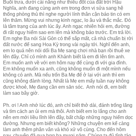
Buổi trưa, dưới cái nắng như thiêu đốt của đất trời Hậu
Nghĩa, anh đang cùng anh em trong đơn vị sửa sang hệ
thống phòng thủ thì nghe người lính thân cận báo tin có em
lên thăm. Mừng vui nhưng kinh ngạc, lo âu và thắc mắc. Đó
là tâm trạng của anh lúc ấy. Anh ngạc nhiên hỏi em, đường
đi rất nguy hiểm sao em lên mà không báo trước. Em trả lời.
Em nghe Ba nói Sài Gòn có thể sắp mất, cả nhà chuẩn bị rời
đất nước để sang Hoa Kỳ trong vài ngày tới. Nghĩ đến anh,
em lo quá nên nói dối Ba Mẹ sang chơi nhà bạn rồi thuê xe
lên đây. Chỉ có mình anh Khánh biết là em đi lên tìm anh.
Em muốn anh về với em hôm nay để cùng đi với gia đình.
Em không muốn xa anh, cũng không muốn đi một mình nếu
không có anh. Mà nếu trốn Ba Mẹ để ở lại với anh thì em
cũng không đành lòng. Nhất là Mẹ em mấy tuần nay không
được khoẻ, Mẹ đang cần em săn sóc. Anh nói đi, em biết
làm sao bây giờ.
Ph. ơi ! Anh nhớ lúc đó, anh chỉ biết thở dài, đánh trống lãng
và tìm cách an ủi em mà thôi. Anh biết em lo lắng cho anh
nên em mới liều lĩnh lên đây, bất chấp những nguy hiểm dọc
đường. Nhưng em biết không? Những chuyện em kể càng
làm anh thêm phân vân và khó xử vô cùng. Cho đến hôm
nay, chuyện đã qua hơn ba mươi năm. Chúng ta đủ tỉnh táo