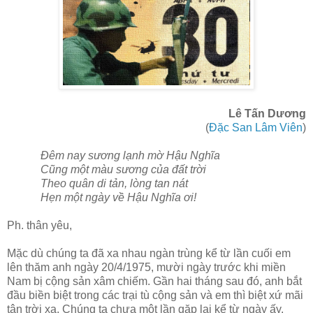
Lê Tấn Dương
(
Đặc San Lâm Viên
)
Đêm nay sương lạnh mờ Hậu Nghĩa
Cũng một màu sương của đất trời
Theo quân di tản, lòng tan nát
Hẹn một ngày về Hậu Nghĩa ơi!
Ph. thân yêu,
Mặc dù chúng ta đã xa nhau ngàn trùng kể từ lần cuối em
lên thăm anh ngày 20/4/1975, mười ngày trước khi miền
Nam bị cộng sản xâm chiếm. Gần hai tháng sau đó, anh bắt
đầu biền biệt trong các trại tù cộng sản và em thì biệt xứ mãi
tận trời xa. Chúng ta chưa một lần gặp lại kể từ ngày ấy.