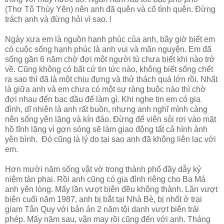
(Thơ Tô Thùy Yên) nên anh đã quên và cố tình quên. Đừng
trách anh và đừng hỏi vì sao. !
Ngày xưa em là nguồn hạnh phúc của anh, bây giờ biết em
có cuộc sống hạnh phúc là anh vui và mãn nguyện. Em đã
sống gần 6 năm chờ đợi một người tù chưa biết khi nào trở
về. Cũng không có bất cứ tin tức nào, không biết sống chết
ra sao thì đã là một chịu đựng và thử thách quá lớn rồi. Nhất
là giữa anh và em chưa có một sự ràng buộc nào thì chờ
đợi nhau đến bạc đầu để làm gì. Khi nghe tin em có gia
đình, dĩ nhiên là anh rất buồn, nhưng anh nghĩ mình càng
nên sống yên lặng và kín đáo. Đừng để viên sỏi rơi vào mặt
hồ tĩnh lặng vì gợn sóng sẽ làm giao động tất cả hình ảnh
yên bình. Đó cũng là lý do tại sao anh đã không liên lạc với
em.
Hơn mười năm sống vật vờ trong thành phố đầy dẫy kỷ
niệm tàn phai. Rồi anh cũng có gia đình riêng cho Ba Má
anh yên lòng. Mấy lần vượt biên đều không thành. Lần vượt
biên cuối năm 1987, anh bị bắt tại Nhà Bè, bị nhốt ở trại
giam Tân Quy với bản án 2 năm tội danh vượt biên trái
phép. Mấy năm sau, vận may rồi cũng đến với anh. Tháng