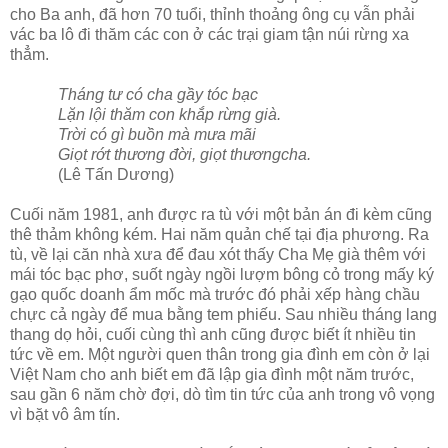
cho Ba anh, đã hơn 70 tuổi, thỉnh thoảng ông cụ vẫn phải
vác ba lô đi thăm các con ở các trại giam tận núi rừng xa
thẳm.
Tháng tư có cha gầy tóc bạc
Lặn lội thăm con khắp rừng già.
Trời có gì buồn mà mưa mãi
Giọt rớt thương đời, giọt thươngcha.
(Lê Tấn Dương)
Cuối năm 1981, anh được ra tù với một bản án đi kèm cũng
thê thảm không kém. Hai năm quản chế tại địa phương. Ra
tù, về lại căn nhà xưa để đau xót thấy Cha Mẹ già thêm với
mái tóc bạc phơ, suốt ngày ngồi lượm bông cỏ trong mấy ký
gạo quốc doanh ẩm mốc mà trước đó phải xếp hàng chầu
chực cả ngày để mua bằng tem phiếu. Sau nhiều tháng lang
thang dọ hỏi, cuối cùng thì anh cũng được biết ít nhiều tin
tức về em. Một người quen thân trong gia đình em còn ở lại
Việt Nam cho anh biết em đã lập gia đình một năm trước,
sau gần 6 năm chờ đợi, dò tìm tin tức của anh trong vô vọng
vì bặt vô âm tín.