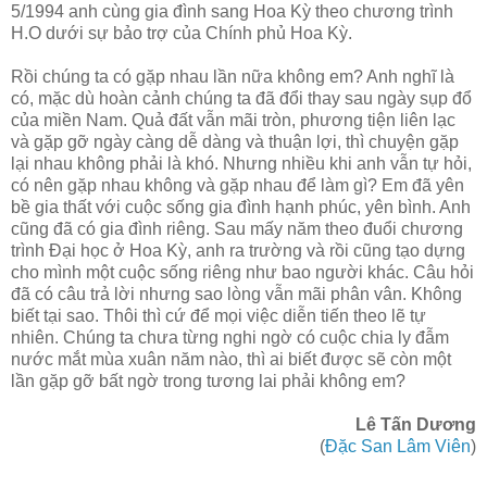
5/1994 anh cùng gia đình sang Hoa Kỳ theo chương trình
H.O dưới sự bảo trợ của Chính phủ Hoa Kỳ.
Rồi chúng ta có gặp nhau lần nữa không em? Anh nghĩ là
có, mặc dù hoàn cảnh chúng ta đã đổi thay sau ngày sụp đổ
của miền Nam. Quả đất vẫn mãi tròn, phương tiện liên lạc
và gặp gỡ ngày càng dễ dàng và thuận lợi, thì chuyện gặp
lại nhau không phải là khó. Nhưng nhiều khi anh vẫn tự hỏi,
có nên gặp nhau không và gặp nhau để làm gì? Em đã yên
bề gia thất với cuộc sống gia đình hạnh phúc, yên bình. Anh
cũng đã có gia đình riêng. Sau mấy năm theo đuổi chương
trình Đại học ở Hoa Kỳ, anh ra trường và rồi cũng tạo dựng
cho mình một cuộc sống riêng như bao người khác. Câu hỏi
đã có câu trả lời nhưng sao lòng vẫn mãi phân vân. Không
biết tại sao. Thôi thì cứ để mọi việc diễn tiến theo lẽ tự
nhiên. Chúng ta chưa từng nghi ngờ có cuộc chia ly đẫm
nước mắt mùa xuân năm nào, thì ai biết được sẽ còn một
lần gặp gỡ bất ngờ trong tương lai phải không em?
Lê Tấn Dương
(
Đặc San Lâm Viên
)