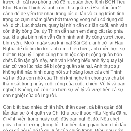
trước khi cắt rào phòng thủ để rút quân theo lệnh BCH Tiểu
Khu. Đại úy Thịnh và anh còn chia quân số Đại đội làm 2
cánh để dễ yểm trợ nhau trong lúc di tản và cũng tránh tình
trạng co cụm nhằm giảm bớt thương vong nếu có đụng độ
với địch. Lúc thoát ra, quay lại nhìn căn cứ lần cuối, anh vẫn
còn thấy bóng Đại úy Thịnh dẫn anh em đang cắt rào phía
sau khu gia binh nên vẫn đinh ninh anh ấy cũng vượt thoát
bình yên. Mười ngày sau khi mất Sài Gòn, anh trở lại Hậu
Nghĩa để dò tìm tin tức anh em chiến hữu, anh mới thực sự
biết tin Đại uý Thịnh cùng hai thuộc cấp bị cộng quân bắn
chết. Đến tận giờ nầy, anh vẫn không hiểu anh ấy quay lại
căn cứ vào lúc nào để bị cộng quân sát hại. Anh thực sự
không thể nào hình dung nổi sự hoảng loạn của chị Thịnh
và hai đứa con nhỏ của Thịnh khi nghe tin chồng và cha bị
thảm sát trong ngày cuối cùng của cuộc chiến. Vô lý và oan
nghiệt. Không, nó còn cao hơn sự vô lý và vượt trên cả sự
oan nghiệt của đời người.
Còn biết bao nhiêu chiến hữu thân quen, cả bên quân đội
lẫn dân sự ở 4 quận và Chi Khu trực thuộc Hậu Nghĩa đã ra
đi vĩnh viễn trong ngày cuối đầy oan nghiệt đó. Nếu chết
giữa chiến trường, trong lúc hai bên đang giao tranh thì đâu
có gì để nói vì đó là qui luật của chiến tranh. Điều đau đớn