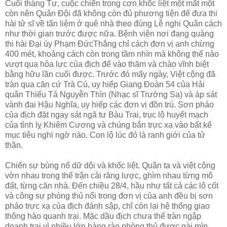
Cuối tháng Tư, cuộc chiến trong cơn khốc liệt một mất một
còn nên Quân Đội đã không còn đủ phương tiện để đưa thi
hài tử sĩ về tẩn liệm ở quê nhà theo đúng Lễ nghi Quân cách
như thời gian trước được nữa. Bệnh viện nơi đang quàng
thi hài Đại úy Phạm ĐứcThắng chỉ cách đơn vị anh chừng
400 mét, khoảng cách còn trong tầm nhìn mà không thể nào
vượt qua hỏa lực của địch để vào thăm và chào vĩnh biệt
bằng hữu lần cuối được. Trước đó mấy ngày, Việt cộng đã
tràn qua căn cứ Trà Cú, uy hiếp Giang Đoàn 54 của Hải
quân Thiếu Tá Nguyễn Thìn (Nhạc sĩ Trường Sa) và áp sát
vành đai Hậu Nghĩa, uy hiếp các đơn vị đồn trú. Sơn pháo
của địch đặt ngay sát ngã tư Bàu Trai, trục lộ huyết mạch
của tỉnh lỵ Khiêm Cương và chúng bắn trực xạ vào bất kể
mục tiêu nghi ngờ nào. Con lộ lúc đó là ranh giới của tử
thần.
Chiến sự bùng nổ dữ dội và khốc liệt. Quân ta và việt cộng
vờn nhau trong thế trận cài răng lược, ghìm nhau từng mô
đất, từng căn nhà. Đến chiều 28/4, hầu như tất cả các lô cốt
và công sự phòng thủ nổi trong đơn vị của anh đều bị sơn
pháo trực xạ của địch đánh sập, chỉ còn lại hệ thống giao
thông hào quanh trại. Mặc dầu địch chưa thể tràn ngập
doanh trại vì nhiều lớp hàng rào phòng thủ được gài mìn