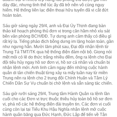
dày đặc, nhưng tình thế lúc ấy đã trở nên vô cùng nguy
hiểm. Hệ thống liên lạc điện thoại hữu tuyến đã vị cắt đứt
hoàn toàn.
Sáu giờ sáng ngày 29/4, anh và Đại Úy Thịnh đang bàn
thảo kế hoạch phòng thủ đơn vị trong căn hầm nhỏ xíu sát
bên văn phòng BCH/ĐĐ. Tự dưng anh cảm thấy có điều gì
rất kỳ lạ. Tiếng pháo địch bỗng dưng im lặng hoàn toàn, gần
như ngưng hẳn. Mười lăm phút sau, Đại đội nhận lệnh từ
Trung Tá TMT/TK qua hệ thống điện đàm nội bộ. Giọng nói
mệt mỏi có lẽ do thức trắng nhiều đêm, ông ra lệnh cho Đại
đội tiêu hủy ngay hồ sơ đơn vị, hồ sơ cá nhân và chuẩn bị
nhận lệnh mới. Anh linh cảm ngay đến những cuộc hành
quân di tản chiến thuật từng xảy ra mấy tuần nay từ miền
Trung nên ra lệnh cho 2 trung đội Chính Huấn và Tâm Lý
Chiến Dân Sự Vụ chuẩn bị chờ lệnh và sẳn sàng tác chiến.
Sáu giờ rưỡi sáng 29/4, Trung tâm Hành Quân ra lệnh lần
cuối cho các Đơn vị trực thuộc thiêu hủy toàn bộ hồ sơ đơn
vị, phá nổ các hệ thống điện đài truyền tin. Các đơn vị cuối
cùng còn lại tại Tiểu Khu Hậu Nghĩa nhận lệnh mở cuộc
hành quân băng qua Đức Hạnh, Đức Lập để tiến về Tân