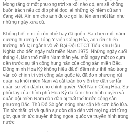
Mong rằng ở một phương trời xa xôi nào đó, em sẽ không
buồn trách nếu có dịp phải đọc lại những kỷ niệm cũ anh
đang viết. Xin em cho anh được gọi lại tên em một lần như
những ngày xưa cũ.
Không biết em có còn nhớ hay đã quên. Sau hơn một năm
dưỡng thương ở Tổng Y viện Cộng Hòa, anh rời chiến
trường, trở lại ngành và về Đại Đội CTCT Tiểu Khu Hậu
Nghĩa cho đến ngày mất miền Nam 1975. Những ngày cuối
tháng 4, lãnh thổ miền Nam thân yêu mỗi ngày một co cụm
dần trước sự tấn công hung hãn của cộng sản miền Bắc.
Đồng minh Hoa Kỳ không hiểu đã đi đêm như thế nào trong
ván cờ chính trị với cộng sản quốc tế, đã đơn phương rút
quân ra khỏi miền Nam và cắt toàn bộ viện trợ dân sự lẫn
quân sự vốn dành cho chính quyền Việt Nam Cộng Hòa. Sự
phủi tay của chính phủ Hoa Kỳ đã làm cho chính quyền và
quân đội miền Nam dần dần bị thất thế trước cộng sản
phương Bắc. Thủ Đô Sàigòn nóng như cận kề cơn bão lửa.
Tin tức thất lợi về quân sự dồn dập đến với mọi người từng
giờ, qua tin tức truyền thông ngoại quốc vả truyền hình trong
nước.