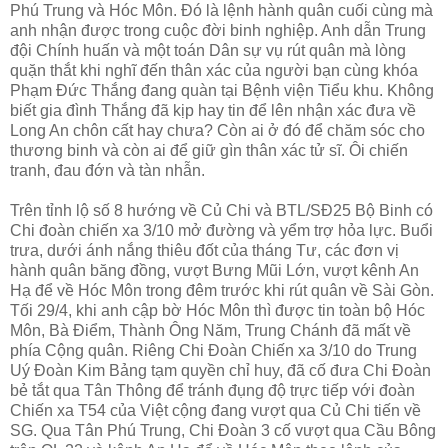
Phú Trung và Hóc Môn. Đó là lệnh hành quân cuối cùng mà
anh nhận được trong cuộc đời binh nghiệp. Anh dẫn Trung
đội Chính huấn và một toán Dân sự vụ rút quân mà lòng
quặn thắt khi nghĩ đến thân xác của người bạn cùng khóa
Phạm Đức Thắng đang quàn tại Bệnh viện Tiểu khu. Không
biết gia đình Thắng đã kịp hay tin để lên nhận xác đưa về
Long An chôn cất hay chưa? Còn ai ở đó để chăm sóc cho
thương binh và còn ai để giữ gìn thân xác tử sĩ. Ôi chiến
tranh, đau đớn và tàn nhẫn.
Trên tỉnh lộ số 8 hướng về Củ Chi và BTL/SĐ25 Bộ Binh có
Chi đoàn chiến xa 3/10 mở đường và yểm trợ hỏa lực. Buổi
trưa, dưới ánh nắng thiêu đốt của tháng Tư, các đơn vị
hành quân băng đồng, vượt Bưng Mũi Lớn, vượt kênh An
Hạ để về Hóc Môn trong đêm trước khi rút quân về Sài Gòn.
Tối 29/4, khi anh cập bờ Hóc Môn thì được tin toàn bộ Hóc
Môn, Bà Điểm, Thành Ông Năm, Trung Chánh đã mất về
phía Cộng quân. Riêng Chi Đoàn Chiến xa 3/10 do Trung
Uý Đoàn Kim Bảng tạm quyền chỉ huy, đã cố đưa Chi Đoàn
bẻ tắt qua Tân Thông để tránh đụng độ trực tiếp với đoàn
Chiến xa T54 của Việt cộng đang vượt qua Củ Chi tiến về
SG. Qua Tân Phú Trung, Chi Đoàn 3 cố vượt qua Cầu Bông