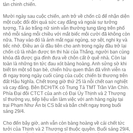
tàn chinh chiến.
Mười ngày sau cuộc chiến, anh trở về chốn cũ để nhận diện
một cuộc đổi đời quá sức cay đắng và ngoài sự tưởng
tượng. Tà áo trắng nữ sinh vẫn thường tung tăng trên phố
nhỏ mỗi sáng mỗi chiều với mắt biếc môi cười đã không còn
nữa. Thay vào đó là ánh mắt ngại ngùng, sợ sệt, nghi kỵ và
tiếc nhớ. Điều an ủi đầu tiên cho anh trong ngày đầu trở lại
chốn cũ là nhận được tin thi hài của Thắng, người bạn cùng
khóa đã được gia đình đưa về chôn cất ở quê nhà. Còn lại
toàn là những tin tức đau xót bàng hoàng. Anh sửng sờ khi
biết tin một số bạn bè, chiến hữu quen thân đã vĩnh viễn ra
đi ngay trong ngày cuối cùng của cuộc chiến bi thương trên
đất Hậu Nghĩa. Chết trong giờ thứ 25 là nỗi chết oan nghiệt
và cay đắng. Bên BCH/TK có Trung Tá TMT Trần Văn Chín.
Phía Đại đôi CTCT của anh có Đại Úy Thịnh và 2 Thượng
sĩ thường vụ, tiếp liệu vẫn làm việc với anh hàng ngày tại
trại Phạm Như Ấn bị CS bắt và bắn chết ngay trong buổi
sáng 29/4.
Cho đến bây giờ, anh vẫn còn bàng hoàng về cái chết tức
tưởi của Thịnh và 2 Thượng sĩ thuộc quyền. Buổi sáng 29/4,