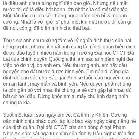
là điều anh chưa từng nghĩ đến bao giờ. Nhưng nếu mất
nước thì đó là điều bất hạnh lớn nhất của cả một dân tộc.
Một dân tộc có lịch sử chống ngoại xâm bền bỉ và ngoan
cường. Nhất là với giới sĩ phu, một khi mất nước thì còn gì
để nói, còn gì để biện minh cho thất bại.
Thực sự anh chưa xứng tầm với ý nghĩa đích thực của hai
tiếng sĩ phu, nhưng ít nhất anh cũng là một sĩ quan hiện dịch
được đào luyện nhiều năm trong Trường Đại học CTCT Đà
Lạt của chính quyền Quốc gia thì làm sao anh dám nghĩ đến
việc bỏ đơn vị, bỏ anh em. Nếu thương anh, em hãy cầu
nguyện cho đất nước được bình yên. Em nên đi cùng gia
đình để săn sóc cho Bác gái. Anh sẽ luôn cầu nguyện cho
em an lành, may mắn và bình yên. Nếu duyên phận chúng
ta còn gắn bó với nhau thì chúng ta sẽ còn gặp lại nhau dù
bất cứ nơi đâu. Đừng khóc em ạ, mấy chú lính đang nhìn
chúng ta kìa.
Suốt một tuần, sau ngày em về. Cả tỉnh lỵ Khiêm Cương
oằn mình chịu pháo dưới áp lực bao vây ngày càng nặng nề
của địch quân. Đại đội CTCT của anh đóng ở trại Phạm
Như Ấn nằm sát ngã tư chính của tỉnh lỵ Hậu Nghĩa trên tỉnh