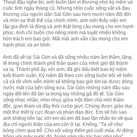
Thoạt đầu nghe tin, anh buồn lắm vì thương nhớ kỷ niệm và
cuộc tình ngày tháng cũ. Nhưng nhìn cuộc sống vật vã đau
thương của người dân Sài Gòn sau hơn mười năm đổi đời
và nhìn sự thất thế của chính mình, anh mới thấy việc em
lập gia đình là đúng và anh thật lòng cầu mong cho em hạnh
phúc. Anh chỉ buồn cho riêng mình mà tuyệt nhiên không
hờn trách em bao giờ. Mãi mãi anh vẫn cầu mong cho em
hạnh phúc và an bình.
Anh đã về lại Sài Gòn và đã sống nhiều năm âm thầm, lặng
lẽ trong chính thành phố thân quen của mình giờ đã thành
xa lạ. Thành phố ấy, với anh, đã ghi dấu biết bao kỷ niệm
tuổi thanh xuân. Kỷ niệm đã theo con sông buồn trôi về biển
cả và rồi vĩnh viễn mình sẽ không bao giờ tìm lại được dòng
nước mát của bến sông xưa. Sài Gòn những năm đầu sau
ngày đổi tên đã tàn tạ trong tay những gã đồ tể. Sài Gòn
sống nhọc nhằn, nhịn nhục giữa một đám chủ mới thâm
độc, gian tham và đầy thói cướp giựt. Chúng được giáo dục
một thứ triết lý cực đoan và phản đạo đức. Em sẽ hỏi sao
anh không liên lạc với em dù em đã bao lần nhắn tin về qua
địa chỉ người thân của em còn ở lại. Không,
“Ta về như
bóng chim qua trễ. Cho vội vàng thêm gió cuối mùa. Ai đứng
trông vời mây nước đó. Ngàn năm râu tóc bạc phơ phơ”