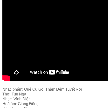
Nhạc phẩm: Quê Cũ Gọi Thầm Đêm Tuyết Rơi
Thơ: Tuệ Nga
Nhạc: Vĩnh Điện
Hoà âm: Giang Đông