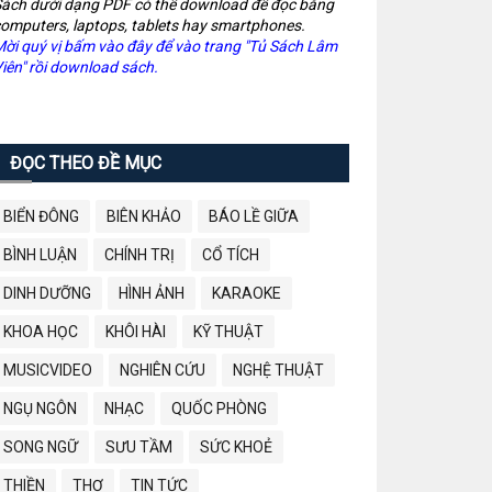
ách dưới dạng PDF có thể download để đọc bằng
omputers, laptops, tablets hay smartphones.
ời quý vị bấm vào đây để vào trang "Tủ Sách Lâm
iên" rồi download sách.
ĐỌC THEO ĐỀ MỤC
BIỂN ĐÔNG
BIÊN KHẢO
BÁO LỀ GIỮA
BÌNH LUẬN
CHÍNH TRỊ
CỔ TÍCH
DINH DƯỠNG
HÌNH ẢNH
KARAOKE
KHOA HỌC
KHÔI HÀI
KỸ THUẬT
MUSICVIDEO
NGHIÊN CỨU
NGHỆ THUẬT
NGỤ NGÔN
NHẠC
QUỐC PHÒNG
SONG NGỮ
SƯU TẦM
SỨC KHOẺ
THIỀN
THƠ
TIN TỨC