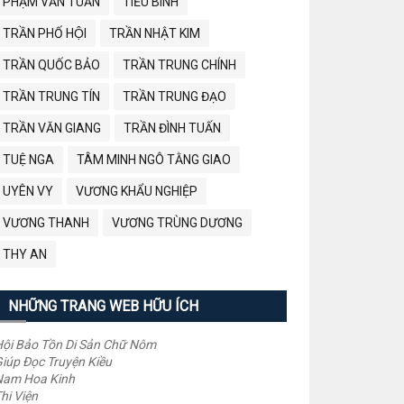
PHẠM VĂN TUẤN
TIỂU BÌNH
TRẦN PHỐ HỘI
TRẦN NHẬT KIM
TRẦN QUỐC BẢO
TRẦN TRUNG CHÍNH
TRẦN TRUNG TÍN
TRẦN TRUNG ĐẠO
TRẦN VĂN GIANG
TRẦN ĐÌNH TUẤN
TUỆ NGA
TÂM MINH NGÔ TẰNG GIAO
UYÊN VY
VƯƠNG KHẨU NGHIỆP
VƯƠNG THANH
VƯƠNG TRÙNG DƯƠNG
THY AN
NHỮNG TRANG WEB HỮU ÍCH
ội Bảo Tồn Di Sản Chữ Nôm
iúp Đọc Truyện Kiều
Nam Hoa Kinh
hi Viện