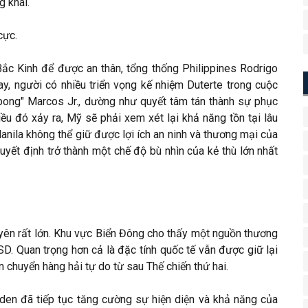
g khai.
cực.
ắc Kinh để được an thân, tổng thống Philippines Rodrigo
ay, người có nhiều triển vọng kế nhiệm Duterte trong cuộc
bong" Marcos Jr., dường như quyết tâm tán thành sự phục
ều đó xảy ra, Mỹ sẽ phải xem xét lại khả năng tồn tại lâu
Manila không thể giữ được lợi ích an ninh và thương mại của
yết định trở thành một chế độ bù nhìn của kẻ thù lớn nhất
ên rất lớn. Khu vực Biển Đông cho thấy một nguồn thương
D. Quan trọng hơn cả là đặc tính quốc tế vẫn được giữ lại
n chuyển hàng hải tự do từ sau Thế chiến thứ hai.
den đã tiếp tục tăng cường sự hiện diện và khả năng của