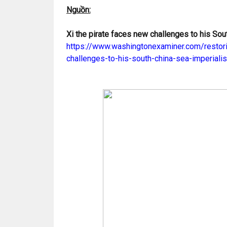
Nguồn:
Xi the pirate faces new challenges to his So
https://www.washingtonexaminer.com/restorin
challenges-to-his-south-china-sea-imperiali