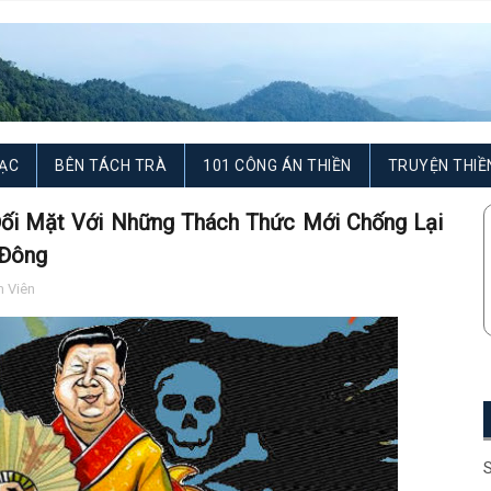
ẠC
BÊN TÁCH TRÀ
101 CÔNG ÁN THIỀN
TRUYỆN THIỀ
ối Mặt Với Những Thách Thức Mới Chống Lại
 Đông
 Viên
S