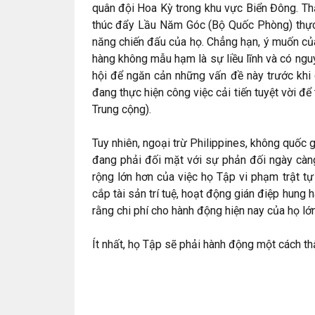
quân đội Hoa Kỳ trong khu vực Biển Đông. Th
thúc đẩy Lầu Năm Góc (Bộ Quốc Phòng) thực 
năng chiến đấu của họ. Chẳng hạn, ý muốn củ
hàng không mẫu hạm là sự liều lĩnh và có ngu
hội để ngăn cản những vấn đề này trước khi c
đang thực hiện công việc cải tiến tuyệt vời 
Trung cộng).
Tuy nhiên, ngoại trừ Philippines, không quốc 
đang phải đối mặt với sự phản đối ngày càng
rộng lớn hơn của việc họ Tập vi phạm trật t
cắp tài sản trí tuệ, hoạt động gián điệp hung h
rằng chi phí cho hành động hiện nay của họ lớn
Ít nhất, họ Tập sẽ phải hành động một cách th