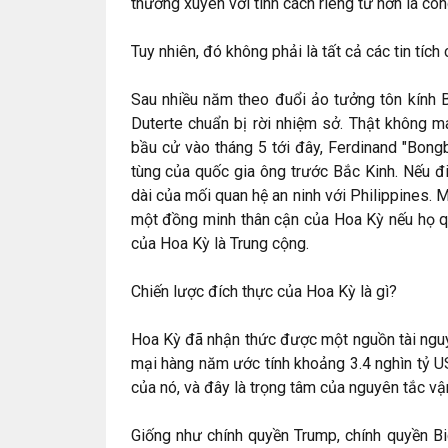
thường xuyên với tính cách riêng tư hơn là côn
Tuy nhiên, đó không phải là tất cả các tin tích 
Sau nhiều năm theo đuổi ảo tưởng tôn kính B
Duterte chuẩn bị rời nhiệm sở. Thật không m
bầu cử vào tháng 5 tới đây, Ferdinand "Bong
tùng của quốc gia ông trước Bắc Kinh. Nếu đi
dài của mối quan hệ an ninh với Philippines. 
một đồng minh thân cận của Hoa Kỳ nếu họ qu
của Hoa Kỳ là Trung cộng.
Chiến lược đích thực của Hoa Kỳ là gì?
Hoa Kỳ đã nhận thức được một nguồn tài nguy
mại hàng năm ước tính khoảng 3.4 nghìn tỷ US
của nó, và đây là trọng tâm của nguyên tắc vậ
Giống như chính quyền Trump, chính quyền Bi