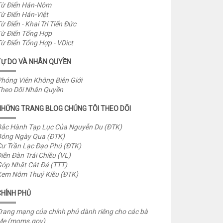
ừ Điển Hán-Nôm
ừ Điển Hán-Việt
ừ Điển - Khai Trí Tiến Đức
ừ Điển Tổng Hợp
ừ Điển Tổng Hợp - VDict
TỰ DO VÀ NHÂN QUYỀN
hóng Viên Không Biên Giới
heo Dõi Nhân Quyền
NHỮNG TRANG BLOG CHÚNG TÔI THEO DÕI
ắc Hành Tạp Lục Của Nguyễn Du (ĐTK)
óng Ngày Qua (ĐTK)
ư Trần Lạc Đạo Phú (ĐTK)
iễn Đàn Trái Chiều (VL)
óp Nhặt Cát Đá (TTT)
em Nôm Thuý Kiều (ĐTK)
CHÍNH PHỦ
rang mạng của chính phủ dành riêng cho các bà
Mẹ (moms.gov)