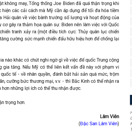
ật không may, Tổng thống Joe Biden đã quá thận trọng khi
hiện các cải cách mà Mỹ cần áp dụng để tối đa hóa tiềm
a Hải quân về việc bành trướng số lượng và hoạt động của
y cơ gây ra thảm họa quân sự. Biden nên làm việc với Quốc
hiến tranh xảy ra (một điều tích cực: Thủy quân lục chiến
để tăng cường sức mạnh chiến đấu hữu hiệu hơn để chống lại
gia nào khác có chút nghi ngờ gì về việc đế quốc Trung cộng
 gia tăng. Nếu Mỹ có thể liên kết vấn đề này với phạm vi
ự quốc tế - về nhân quyền, đánh bắt hải sản quá mức, trộm
ãn, cưỡng bức thương mại, v.v. - thì Bắc Kinh có thể nhận ra
 hơn những lợi ích có thể thu nhận được.
ận trọng hơn.
H
Lâm Viên
G
(
Đặc San Lâm Viên
)
T