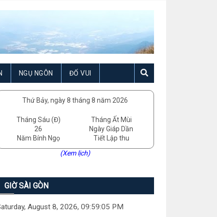
N
NGỤ NGÔN
ĐỐ VUI
Thứ Bảy, ngày 8 tháng 8 năm 2026
Tháng Sáu (Đ)
Tháng Ất Mùi
26
Ngày Giáp Dần
Năm Bính Ngọ
Tiết Lập thu
(Xem lịch)
GIỜ SÀI GÒN
aturday, August 8, 2026, 09:59:06 PM