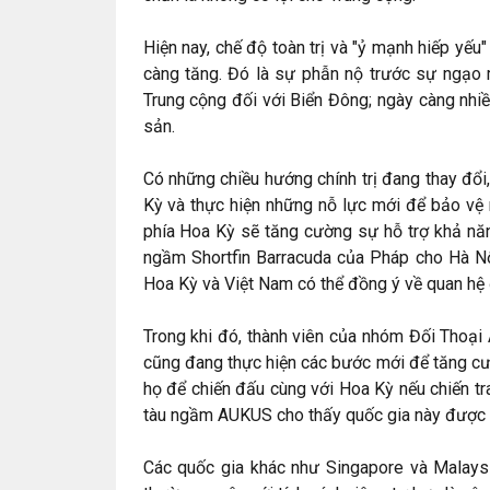
Hiện nay, chế độ toàn trị và "ỷ mạnh hiếp yế
càng tăng. Đó là sự phẫn nộ trước sự ngạo 
Trung cộng đối với Biển Đông; ngày càng nhi
sản.
Có những chiều hướng chính trị đang thay đổ
Kỳ và thực hiện những nỗ lực mới để bảo vệ 
phía Hoa Kỳ sẽ tăng cường sự hỗ trợ khả nă
ngầm Shortfin Barracuda của Pháp cho Hà Nội
Hoa Kỳ và Việt Nam có thể đồng ý về quan hệ đ
Trong khi đó, thành viên của nhóm Đối Thoại
cũng đang thực hiện các bước mới để tăng cư
họ để chiến đấu cùng với Hoa Kỳ nếu chiến tra
tàu ngầm AUKUS cho thấy quốc gia này được h
Các quốc gia khác như Singapore và Malays