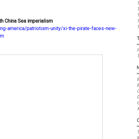
T
T
T
uth China Sea imperialism
T
T
g-america/patriotism-unity/xi-the-pirate-faces-new-
sm
P
T
B
B
C
D
G
X
T