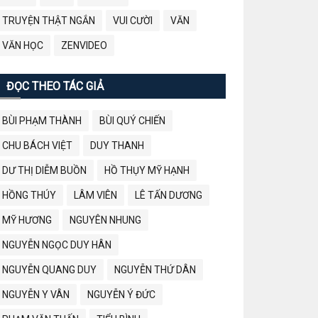
TRUYỆN THẬT NGẮN
VUI CƯỜI
VĂN
VĂN HỌC
ZENVIDEO
ĐỌC THEO TÁC GIẢ
BÙI PHẠM THÀNH
BÙI QUÝ CHIẾN
CHU BÁCH VIỆT
DUY THANH
DƯ THỊ DIỄM BUỒN
HỒ THỤY MỸ HẠNH
HỒNG THÚY
LÂM VIÊN
LÊ TẤN DƯƠNG
MỸ HƯƠNG
NGUYÊN NHUNG
NGUYỄN NGỌC DUY HÂN
NGUYỄN QUANG DUY
NGUYỄN THỨ DÂN
NGUYỄN Y VÂN
NGUYỄN Ý ĐỨC