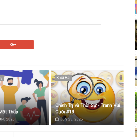
ng
Khôi Hài
Chính Trị và Thời Sự - Tranh Vui
Một Thấp
Cười #13
04, 2025
July 28, 2025