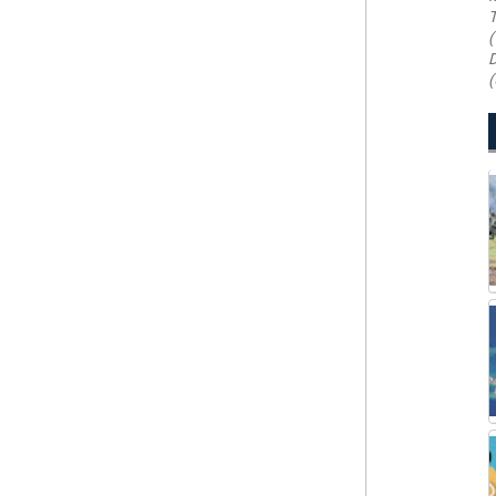
T
(
D
(