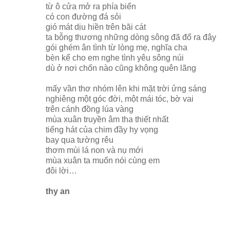
từ ô cửa mở ra phía biển
có con đường đá sỏi
gió mát dịu hiền trên bãi cát
ta bỗng thương những dòng sông đã đổ ra đây
gói ghém ân tình từ lòng mẹ, nghĩa cha
bèn kể cho em nghe tình yêu sông núi
dù ở nơi chốn nào cũng không quên lãng
mấy vần thơ nhóm lên khi mặt trời ửng sáng
nghiêng một góc đời, một mái tóc, bờ vai
trên cánh đồng lúa vàng
mùa xuân truyền âm tha thiết nhất
tiếng hát của chim đầy hy vọng
bay qua tường rêu
thơm mùi lá non và nụ mới
mùa xuân ta muốn nói cùng em
đôi lời…
thy an