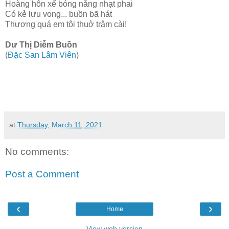
Hoàng hôn xế bóng nắng nhạt phai
Có kẻ lưu vong... buồn bã hát
Thương quá em tôi thuở trâm cài!
Dư Thị Diễm Buồn
(
Đặc San Lâm Viên
)
at
Thursday, March 11, 2021
No comments:
Post a Comment
‹
›
Home
View web version