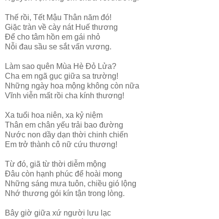
Thế rồi, Tết Mậu Thân năm đó!
Giặc tràn về cày nát Huế thương
Để cho tâm hồn em gái nhỏ
Nỗi đau sầu se sắt vấn vương.
Làm sao quên Mùa Hè Đỏ Lửa?
Cha em ngã gục giữa sa trường!
Những ngày hoa mộng không còn nữa
Vĩnh viễn mất rồi cha kính thương!
Xa tuổi hoa niên, xa kỷ niệm
Thân em chân yếu trải bao đường
Nước non dầy dạn thời chinh chiến
Em trở thành cô nữ cứu thương!
Từ đó, giã từ thời diễm mộng
Đâu còn hạnh phúc để hoài mong
Những sáng mưa tuôn, chiều gió lộng
Nhớ thương gói kín tận trong lòng.
Bây giờ giữa xứ người lưu lạc