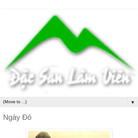
▼
Ngày Đó