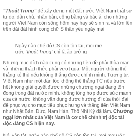
“Thoát Trung”
để xây dựng một đất nước Việt Nam thật sự
tự do, dân chủ, nhân bản, công bằng và bác ái cho những
người Việt Nam còn sống hôm nay hay sẽ sinh ra và lớn lên
trên dải đất hình cong chữ S thân yêu ngày mai.
Ngày nào chế độ CS còn tồn tại, mọi mơ
ước
“thoát Trung”
chỉ là ảo tưởng
Nhưng mục đích nào cũng có những tiền đề phải thỏa mãn
và những thách thức phải vượt qua. Một người không thể
thắng kẻ thù nếu không thắng được chính mình. Tương tự,
Việt Nam như một dân tộc không thể thắng TC nếu trước
hết không giải quyết được những chướng ngại đang tồn
đọng trong đất nước mình, không tổng hợp được sức mạnh
của cả nước, không vận dụng được hướng đi của thời đại
để phục vụ cho mục tiêu phục hưng và thăng tiến Việt Nam
như Nhật Bản, Đức, Nam Hàn, Thổ Nhĩ Kỳ đã làm.
Chướng
ngại lớn nhất của Việt Nam là cơ chế chính trị độc tài
độc đảng CS hiện nay.
Nói vắn tắt, ngày nào chế độ CS còn tồn tại, mọi mơ ước