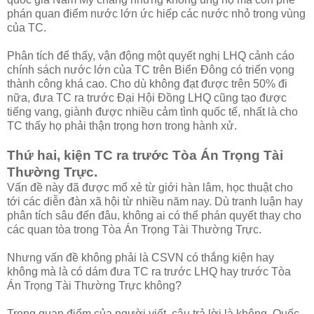
phán quan điểm nước lớn ức hiếp các nước nhỏ trong vùng
của TC.
Phân tích để thấy, vận động một quyết nghị LHQ cảnh cáo
chính sách nước lớn của TC trên Biển Đông có triển vọng
thành công khá cao. Cho dù không đạt được trên 50% đi
nữa, đưa TC ra trước Đại Hội Đồng LHQ cũng tạo được
tiếng vang, giành được nhiều cảm tình quốc tế, nhất là cho
TC thấy họ phải thận trọng hơn trong hành xử.
Thứ hai, kiện TC ra trước Tòa Án Trọng Tài
Thường Trực.
Vấn đề này đã được mổ xẻ từ giới hàn lâm, học thuật cho
tới các diễn đàn xã hội từ nhiều năm nay. Dù tranh luận hay
phân tích sâu đến đâu, không ai có thể phán quyết thay cho
các quan tòa trong Tòa Án Trọng Tài Thường Trực.
Nhưng vấn đề không phải là CSVN có thắng kiện hay
không mà là có dám đưa TC ra trước LHQ hay trước Tòa
Án Trọng Tài Thường Trực không?
Trong quan điểm của người viết, câu trả lời là không. Quốc