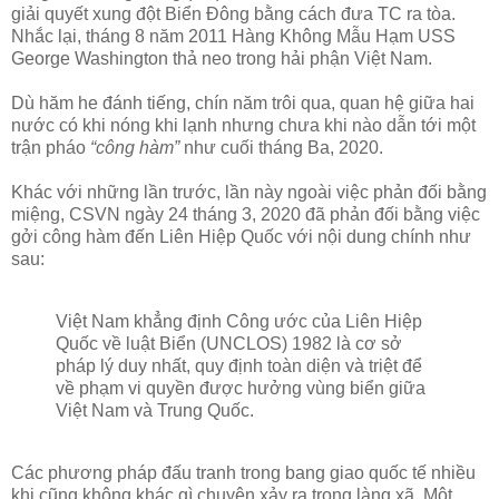
giải quyết xung đột Biển Đông bằng cách đưa TC ra tòa.
Nhắc lại, tháng 8 năm 2011 Hàng Không Mẫu Hạm USS
George Washington thả neo trong hải phận Việt Nam.
Dù hăm he đánh tiếng, chín năm trôi qua, quan hệ giữa hai
nước có khi nóng khi lạnh nhưng chưa khi nào dẫn tới một
trận pháo
“công hàm”
như cuối tháng Ba, 2020.
Khác với những lần trước, lần này ngoài việc phản đối bằng
miệng, CSVN ngày 24 tháng 3, 2020 đã phản đối bằng việc
gởi công hàm đến Liên Hiệp Quốc với nội dung chính như
sau:
Việt Nam khẳng định Công ước của Liên Hiệp
Quốc về luật Biển (UNCLOS) 1982 là cơ sở
pháp lý duy nhất, quy định toàn diện và triệt để
về phạm vi quyền được hưởng vùng biển giữa
Việt Nam và Trung Quốc.
Các phương pháp đấu tranh trong bang giao quốc tế nhiều
khi cũng không khác gì chuyện xảy ra trong làng xã. Một