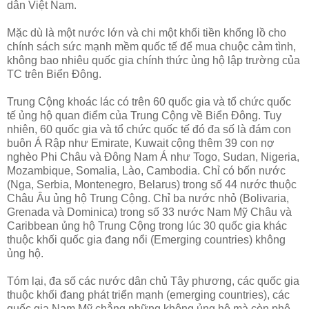
dân Việt Nam.
Mặc dù là một nước lớn và chi một khối tiền khổng lồ cho
chính sách sức mạnh mềm quốc tế để mua chuộc cảm tình,
không bao nhiêu quốc gia chính thức ủng hộ lập trường của
TC trên Biển Đông.
Trung Cộng khoác lác có trên 60 quốc gia và tổ chức quốc
tế ủng hộ quan điểm của Trung Cộng về Biển Đông. Tuy
nhiên, 60 quốc gia và tổ chức quốc tế đó đa số là đám con
buôn Á Rập như Emirate, Kuwait cộng thêm 39 con nợ
nghèo Phi Châu và Đông Nam Á như Togo, Sudan, Nigeria,
Mozambique, Somalia, Lào, Cambodia. Chỉ có bốn nước
(Nga, Serbia, Montenegro, Belarus) trong số 44 nước thuộc
Châu Âu ủng hộ Trung Cộng. Chỉ ba nước nhỏ (Bolivaria,
Grenada và Dominica) trong số 33 nước Nam Mỹ Châu và
Caribbean ủng hộ Trung Cộng trong lúc 30 quốc gia khác
thuộc khối quốc gia đang nổi (Emerging countries) không
ủng hộ.
Tóm lại, đa số các nước dân chủ Tây phương, các quốc gia
thuộc khối đang phát triển mạnh (emerging countries), các
quốc gia Nam Mỹ chẳng những không ủng hộ mà còn phê