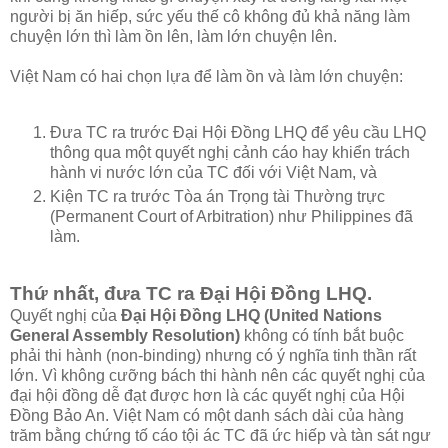
người bị ăn hiếp, sức yếu thế cô không đủ khả năng làm
chuyện lớn thì làm ồn lên, làm lớn chuyện lên.
Việt Nam có hai chọn lựa để làm ồn và làm lớn chuyện:
Đưa TC ra trước Đại Hội Đồng LHQ để yêu cầu LHQ
thông qua một quyết nghị cảnh cáo hay khiển trách
hành vi nước lớn của TC đối với Việt Nam, và
Kiện TC ra trước Tòa án Trọng tài Thường trực
(Permanent Court of Arbitration) như Philippines đã
làm.
Thứ nhất, đưa TC ra Đại Hội Đồng LHQ.
Quyết nghị của
Đại Hội Đồng LHQ (United Nations
General Assembly Resolution)
không có tính bắt buộc
phải thi hành (non-binding) nhưng có ý nghĩa tinh thần rất
lớn. Vì không cưỡng bách thi hành nên các quyết nghị của
đại hội đồng dễ đạt được hơn là các quyết nghị của Hội
Đồng Bảo An. Việt Nam có một danh sách dài của hàng
trăm bằng chứng tố cáo tội ác TC đã ức hiếp và tàn sát ngư