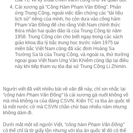
Cái xương gà “Công Hàm Phạm Văn Đồng”. Phản
ứng Trung Cộng, ngoài việc dẫn chứng các “tài liệu
lịch sử” riêng của mình, họ còn dựa vào công hàm
Phạm Văn Đồng để cho rằng Việt Nam chính thức
thừa nhận hai quần đảo là của Trung Cộng từ năm
1958. Trung Cộng còn cho biết ngay trong các sách
giáo khoa địa lý bậc trung học trước năm 1975 tại
miền bắc Việt Nam cũng đã xác định Hoàng Sa
Trường Sa là của Trung Cộng, và ngoài ra, thứ trưởng
ngoại giao Việt Nam Ung Văn Khiêm cũng lập lại điều
này khi tiếp tham vụ tòa đại sứ Trung Cộng Li Zhimin.
Người viết đã viết nhiều bài về vấn đề này, chỉ xin nhắc lại
“công hàm Phạm Văn Đồng”
là cái xương gà nuốt không vô
mà nhả không ra của đảng CSVN. Kiện TC ra tòa án quốc tế
là một nước cờ mà CSVN chần chừ bao nhiêu năm nhưng
không dám đi.
Dưới mắt một số người Việt,
“công hàm Phạm Văn Đồng”
có thể chỉ là tờ giấy lộn nhưng với tòa án quốc tế đó có thể