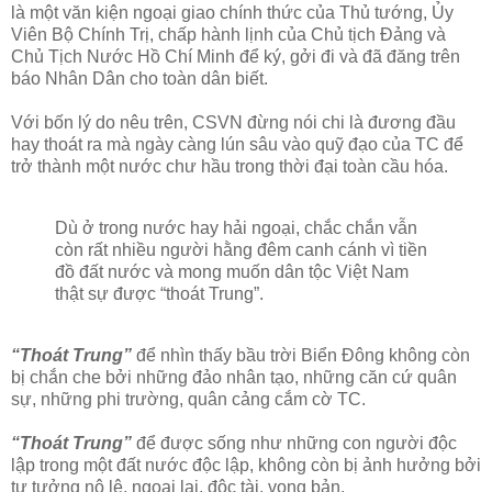
là một văn kiện ngoại giao chính thức của Thủ tướng, Ủy
Viên Bộ Chính Trị, chấp hành lịnh của Chủ tịch Đảng và
Chủ Tịch Nước Hồ Chí Minh để ký, gởi đi và đã đăng trên
báo Nhân Dân cho toàn dân biết.
Với bốn lý do nêu trên, CSVN đừng nói chi là đương đầu
hay thoát ra mà ngày càng lún sâu vào quỹ đạo của TC để
trở thành một nước chư hầu trong thời đại toàn cầu hóa.
Dù ở trong nước hay hải ngoại, chắc chắn vẫn
còn rất nhiều người hằng đêm canh cánh vì tiền
đồ đất nước và mong muốn dân tộc Việt Nam
thật sự được “thoát Trung”.
“Thoát Trung”
để nhìn thấy bầu trời Biển Đông không còn
bị chắn che bởi những đảo nhân tạo, những căn cứ quân
sự, những phi trường, quân cảng cắm cờ TC.
“Thoát Trung”
để được sống như những con người độc
lập trong một đất nước độc lập, không còn bị ảnh hưởng bởi
tư tưởng nô lệ, ngoại lai, độc tài, vong bản.