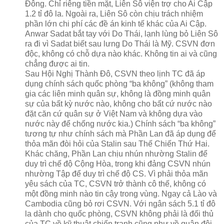
Đông. Chỉ riêng tiền mặt, Liên Sô viện trợ cho Ai Cập
1.2 tỉ đô la. Ngoài ra, Liên Sô còn chịu trách nhiệm
phần lớn chi phí các đề án kinh tế khác của Ai Cập.
Anwar Sadat bắt tay với Do Thái, lạnh lùng bỏ Liên Sô
ra đi vì Sadat biết sau lưng Do Thái là Mỹ. CSVN đơn
độc, không có chỗ dựa nào khác. Không tin ai và cũng
chẳng được ai tin.
Sau Hội Nghị Thành Đô, CSVN theo lịnh TC đã áp
dụng chính sách quốc phòng “ba không” (không tham
gia các liên minh quân sự, không là đồng minh quân
sự của bất kỳ nước nào, không cho bất cứ nước nào
đặt căn cứ quân sự ở Việt Nam và không dựa vào
nước này để chống nước kia.) Chính sách “ba không”
tương tự như chính sách mà Phần Lan đã áp dụng để
thỏa mãn đòi hỏi của Stalin sau Thế Chiến Thứ Hai.
Khác chăng, Phần Lan chịu nhún nhường Stalin để
duy trì chế độ Cộng Hòa, trong khi đảng CSVN nhún
nhường Tập để duy trì chế độ CS. Vì phải thỏa mãn
yêu sách của TC, CSVN trở thành cô thế, không có
một đồng minh nào tin cậy trong vùng. Ngay cả Lào và
Cambodia cũng bỏ rơi CSVN. Với ngân sách 5.1 tỉ đô
la dành cho quốc phòng, CSVN không phải là đối thủ
của TC về kỹ thuật chiến tranh cũng như về quân đội.