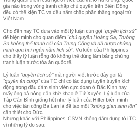
gia nào trong vòng tranh chấp chủ quyền trên Biển Đông
đều có thể kiện TC và đều nắm chắc phần thắng ngoại trừ
Việt Nam.
Cho đến nay TC dựa vào một lý luận cùn gọi
“quyền lịch sử”
để biện minh cho quan điểm
"chủ quyền Hoàng Sa, Trường
Sa không thể tranh cãi của Trung Cộng và đã được chứng
minh qua hai ngàn năm lịch sử"
. Vụ kiện của Philippines
cho thấy lý luận rỗng đó không thể dùng làm bằng chứng
tranh luận trước tòa án quốc tế.
Lý luận
“quyền lịch sử”
mà người viết trước đây gọi là
“quyền ăn cướp”
của TC chỉ có tác dụng tuyên truyền kích
động trong đầu đám sinh viên cực đoan ở Bắc Kinh hay
mấy ông bà nông dân khờ khạo ở Tứ Xuyên. Lý luận của
Tập Cận Bình giống hệt như lý luận của Hitler biện minh
cho việc tấn công Ba Lan là để tạo một
“không gian sinh tồn”
cần thiết cho Đức.
Nhưng khác với Philippines, CSVN không dám đụng tới TC
vì những lý do sau: