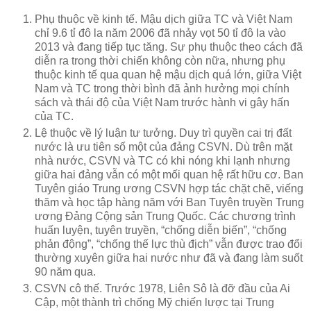
Phụ thuộc về kinh tế. Mậu dịch giữa TC và Việt Nam
chỉ 9.6 tỉ đô la năm 2006 đã nhảy vọt 50 tỉ đô la vào
2013 và đang tiếp tục tăng. Sự phụ thuộc theo cách đã
diễn ra trong thời chiến không còn nữa, nhưng phụ
thuộc kinh tế qua quan hệ mậu dịch quá lớn, giữa Việt
Nam và TC trong thời bình đã ảnh hưởng mọi chính
sách và thái độ của Việt Nam trước hành vi gây hấn
của TC.
Lệ thuộc về lý luận tư tưởng. Duy trì quyền cai trị đất
nước là ưu tiên số một của đảng CSVN. Dù trên mặt
nhà nước, CSVN và TC có khi nóng khi lạnh nhưng
giữa hai đảng vẫn có một mối quan hệ rất hữu cơ. Ban
Tuyên giáo Trung ương CSVN hợp tác chặt chẽ, viếng
thăm và học tập hàng năm với Ban Tuyên truyền Trung
ương Đảng Cộng sản Trung Quốc. Các chương trình
huấn luyện, tuyên truyền, “chống diễn biến”, “chống
phản động”, “chống thế lực thù địch” vẫn được trao đổi
thường xuyên giữa hai nước như đã và đang làm suốt
90 năm qua.
CSVN cô thế. Trước 1978, Liên Sô là đỡ đầu của Ai
Cập, một thành trì chống Mỹ chiến lược tại Trung