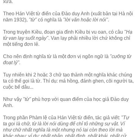
xưa.
Theo Hán Việt từ điển của Đào duy Anh (xuất bản tại Hà nội
năm 1932),
"từ"
có nghĩa là
"lời văn hoặc lời nói".
Trong truyện Kiều, đoạn gia đình Kiều bị vu oan, có câu
"Hạ
từ van lạy suốt ngày"
. Van lạy phải nhiều lời chứ không chỉ
một tiếng đơn lẻ.
Cho nên định nghĩa từ là một đơn vị ngôn ngữ là
"cưỡng từ
đoạt lý".
Tuy nhiên khi 2 hoặc 3 chữ tạo thành một nghĩa khác chúng
ta có thể gọi là từ. Thí dụ: má hồng, đánh ghen, cõi người ta,
cuộc bể dâu...
Như vậy
"từ"
phù hợp với quan điểm của học giả Đào duy
Anh.
Trong phần Phàm lệ của Hán Việt từ điển, tác giả viết:
"Tự
ta gọi là chữ, từ là lời nói dùng để chỉ tỏ những sự vật. Ví
như chữ nhất nghĩa là một nhưng nó lại còn theo lời mà
khác nhau; ví dụ: nhất nhân, nhất định, nhất khái, nhất cử