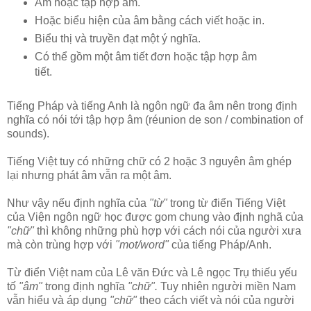
Âm hoặc tập hợp âm.
Hoặc biểu hiện của âm bằng cách viết hoặc in.
Biểu thị và truyền đạt một ý nghĩa.
Có thể gồm một âm tiết đơn hoặc tập hợp âm
tiết.
Tiếng Pháp và tiếng Anh là ngôn ngữ đa âm nên trong định
nghĩa có nói tới tập hợp âm (réunion de son / combination of
sounds).
Tiếng Việt tuy có những chữ có 2 hoặc 3 nguyên âm ghép
lại nhưng phát âm vẫn ra một âm.
Như vậy nếu định nghĩa của
"từ"
trong từ điển Tiếng Việt
của Viện ngôn ngữ học được gom chung vào định nghã của
"chữ"
thì không những phù hợp với cách nói của người xưa
mà còn trùng hợp với
"mot/word"
của tiếng Pháp/Anh.
Từ điển Việt nam của Lê văn Đức và Lê ngọc Trụ thiếu yếu
tố
"âm"
trong định nghĩa
"chữ".
Tuy nhiên người miền Nam
vẫn hiểu và áp dụng
"chữ"
theo cách viết và nói của người