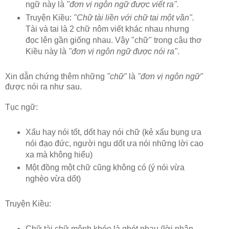
ngữ này là
"đơn vị ngôn ngữ được viết ra".
Truyện Kiều:
"Chữ tài liền với chữ tai một vần".
Tài và tai là 2 chữ nôm viết khác nhau nhưng
đọc lên gần giống nhau. Vậy "chữ" trong câu thơ
Kiều này là
"đơn vị ngôn ngữ được nói ra"
.
Xin dẫn chứng thêm những
"chữ"
là
"đơn vị ngôn ngữ"
được nói ra như sau.
Tục ngữ:
Xấu hay nói tốt, dốt hay nói chữ (kẻ xấu bụng ưa
nói đạo đức, người ngu dốt ưa nói những lời cao
xa mà không hiểu)
Một đồng một chữ cũng không có (ý nói vừa
nghèo vừa dốt)
Truyện Kiều:
Chữ tài chữ mệnh khéo là ghét nhau (lời nhận