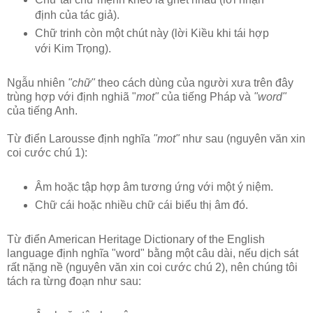
định của tác giả).
Chữ trinh còn một chút này (lời Kiều khi tái hợp
với Kim Trọng).
Ngẫu nhiên
"chữ"
theo cách dùng của người xưa trên đây
trùng hợp với định nghiã "
mot"
của tiếng Pháp và
"word"
của tiếng Anh.
Từ điển Larousse định nghĩa
"mot"
như sau (nguyên văn xin
coi cước chú 1):
Âm hoặc tập hợp âm tương ứng với một ý niệm.
Chữ cái hoặc nhiều chữ cái biểu thị âm đó.
Từ điển American Heritage Dictionary of the English
language định nghĩa "word" bằng một câu dài, nếu dịch sát
rất nặng nề (nguyên văn xin coi cước chú 2), nên chúng tôi
tách ra từng đoạn như sau: