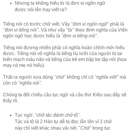
Nhưng ta không hiểu từ là đơn vị ngôn ngữ
được nói lên hay viết ra?
Tiếng nói có trước chữ viết. Vậy
"đơn vị ngôn ngữ"
phải là
"đơn vị tiếng nói"
. Và như vậy "từ" theo định nghĩa của Viện
ngôn ngữ học được hiểu là
"đơn vị tiếng nói"
.
Tiếng nói đương nhiên phải có nghĩa hoàn chỉnh mới hiểu
được. Tiếng nói vô nghĩa là tiếng líu lưỡi của người bị tai
biến mạch máu não và tiếng của trẻ em bập bẹ tập nói (họa
may có mẹ nó hiểu).
Thật ra người xưa dùng
"chữ"
không chỉ có
"nghĩa viết"
mà
còn có
"nghĩa nói".
Chúng ta đối chiếu câu tục ngữ và câu thơ Kiều sau đây sẽ
thấy rõ.
Tục ngữ:
"chữ tác đánh chữ tộ".
Tác và tộ là 2 Hán tự dễ bị đọc lẫn lộn vì 2 chữ
này chỉ viết khác nhau vài nét. "
Chữ"
trong tục