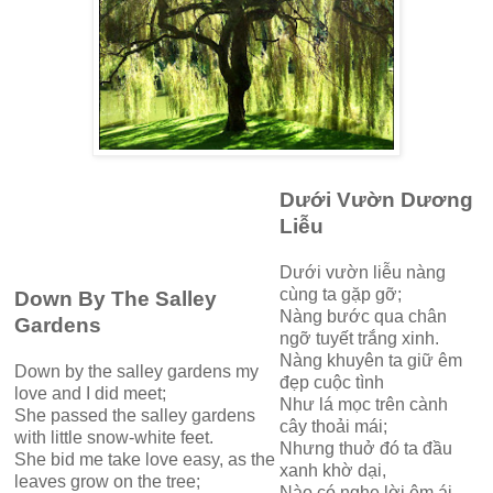
Dưới Vườn Dương
Liễu
Dưới vườn liễu nàng
cùng ta gặp gỡ;
Down By The Salley
Nàng bước qua chân
Gardens
ngỡ tuyết trắng xinh.
Nàng khuyên ta giữ êm
Down by the salley gardens my
đẹp cuộc tình
love and I did meet;
Như lá mọc trên cành
She passed the salley gardens
cây thoải mái;
with little snow-white feet.
Nhưng thuở đó ta đầu
She bid me take love easy, as the
xanh khờ dại,
leaves grow on the tree;
Nào có nghe lời êm ái