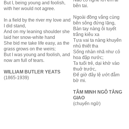
But I, being young and foolish,
bên tai.
with her would not agree.
Ngoài đồng vắng cùng
In a field by the river my love and
bên sông đứng lặng,
I did stand,
Bàn tay nàng ôi tuyết
And on my leaning shoulder she
trắng kiêu xa
laid her snow-white hand
Tựa vai ta nàng khuyên
She bid me take life easy, as the
nhủ thiết tha
grass grows on the weirs;
Sống nhàn nhã như cỏ
But I was young and foolish, and
hoa đập nước;
now am full of tears.
Ta tuổi trẻ, dại khờ vào
thuở trước,
WILLIAM BUTLER YEATS
Để giờ đây lệ ướt đẫm
(1865-1939)
bờ mi.
TÂM MINH NGÔ TẰNG
GIAO
(chuyển ngữ)