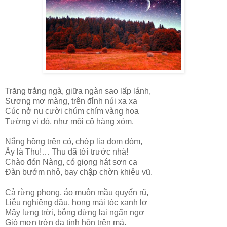
Trăng trắng ngà, giữa ngàn sao lấp lánh,
Sương mơ màng, trên đỉnh núi xa xa
Cúc nở nụ cười chúm chím vàng hoa
Tường vi đỏ, như môi cô hàng xóm.
Nắng hồng trên cỏ, chớp lia đom đóm,
Ấy là Thu!… Thu đã tới trước nhà!
Chào đón Nàng, có giọng hát sơn ca
Đàn bướm nhỏ, bay chập chờn khiêu vũ.
Cả rừng phong, áo muôn mầu quyến rũ,
Liễu nghiêng đầu, hong mái tóc xanh lơ
Mây lưng trời, bỗng dừng lại ngẩn ngơ
Gió mơn trớn đa tình hôn trên má.