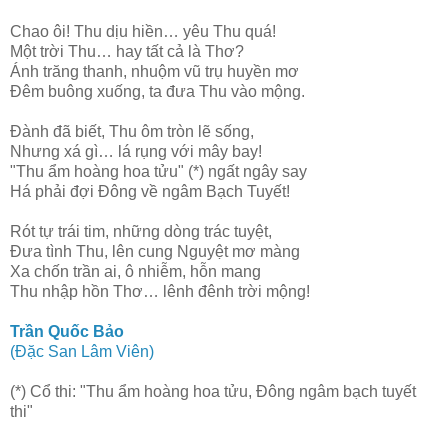
Chao ôi! Thu dịu hiền… yêu Thu quá!
Một trời Thu… hay tất cả là Thơ?
Ánh trăng thanh, nhuộm vũ trụ huyền mơ
Đêm buông xuống, ta đưa Thu vào mộng.
Đành đã biết, Thu ôm tròn lẽ sống,
Nhưng xá gì… lá rụng với mây bay!
"Thu ẩm hoàng hoa tửu" (*) ngất ngây say
Há phải đợi Đông về ngâm Bạch Tuyết!
Rót tự trái tim, những dòng trác tuyệt,
Đưa tình Thu, lên cung Nguyệt mơ màng
Xa chốn trần ai, ô nhiễm, hỗn mang
Thu nhập hồn Thơ… lênh đênh trời mộng!
Trần Quốc Bảo
(Đặc San Lâm Viên)
(*) Cổ thi: "Thu ẩm hoàng hoa tửu, Đông ngâm bạch tuyết
thi"