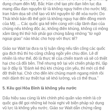
đụng chạm đến Mỹ, Bắc Hàn chế tạo phi đạn liên lục địa
mang đầu đạn nguyên tử là không nguy hiểm cho nước Mỹ,
Iran hăm dọa sẽ chế tạo vũ khí nguyên tử để xóa nước Do
Thái khỏi bản đồ thế giới là không nguy hại đến đồng minh
của Mỹ, ... Các quốc gia kể trên cùng với cấp lãnh đạo của
chúng nếu không độc ác, không điên khùng, không có mộng
xâm lăng thì thử hỏi phải gọi chúng bằng những "từ ngữ
ngoại giao" nào khác cho hợp với thực tế?
Giáo sư Walt lại đưa ra lý luận rằng nếu tấn công các quốc
gia địch thủ thì họ cũng chẳng ngồi yên chịu đòn. Lẽ dĩ
nhiên là như thế, đó là thực tế của chiến tranh và sẽ có thiệt
hại cho cả đôi bên. Thế nhưng trở lại với chiến pháp thì, lập
lại ở đây là "Đánh kẻ thù khi chúng còn yếu, thì mới có thể
đỡ thiệt hại. Chờ cho đến khi chúng mạnh ngang mình rồi
mới đánh thì sự thiệt hại sẽ khó lường, và có thể thua."
5. Kêu gọi Hòa Bình là không yêu nước
Dấu hiệu sau cùng là khi chính phủ quấn vào mình lá cờ
quốc gia để gọi những kẻ hoài nghi về biện pháp sử dụng
vũ lực là không yêu nước. Giáo sư Walt dẫn chứng rằng