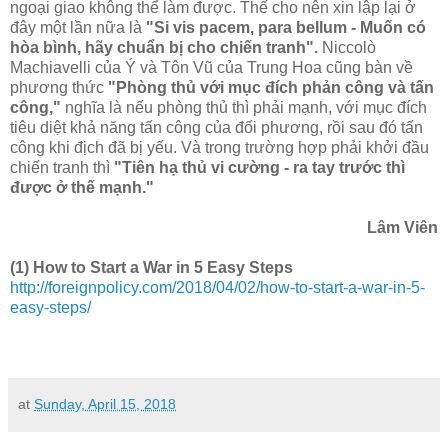
ngoại giao không thể làm được. Thế cho nên xin lập lại ở
đây một lần nữa là
"Si vis pacem, para bellum - Muốn có
hòa bình, hãy chuẩn bị cho chiến tranh".
Niccolò
Machiavelli của Ý và Tôn Vũ của Trung Hoa cũng bàn về
phương thức
"Phòng thủ với mục đích phản công và tấn
công,"
nghĩa là nếu phòng thủ thì phải mạnh, với mục đích
tiêu diệt khả năng tấn công của đối phương, rồi sau đó tấn
công khi địch đã bị yếu. Và trong trường hợp phải khởi đầu
chiến tranh thì
"Tiên hạ thủ vi cường - ra tay trước thì
được ở thế mạnh."
Lâm Viên
(1) How to Start a War in 5 Easy Steps
http://foreignpolicy.com/2018/04/02/how-to-start-a-war-in-5-
easy-steps/
at
Sunday, April 15, 2018