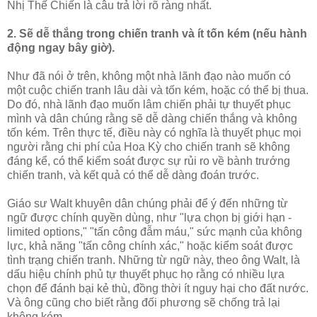
Nhị Thế Chiến là câu trả lời rõ ràng nhất.
2. Sẽ dễ thắng trong chiến tranh và ít tốn kém (nếu hành
động ngay bây giờ).
Như đã nói ở trên, không một nhà lãnh đạo nào muốn có
một cuộc chiến tranh lâu dài và tốn kém, hoặc có thể bị thua.
Do đó, nhà lãnh đạo muốn lâm chiến phải tự thuyết phục
mình và dân chúng rằng sẽ dễ dàng chiến thắng và không
tốn kém. Trên thực tế, điều này có nghĩa là thuyết phục mọi
người rằng chi phí của Hoa Kỳ cho chiến tranh sẽ không
đáng kể, có thể kiểm soát được sự rủi ro về bành trướng
chiến tranh, và kết quả có thể dễ dàng đoán trước.
Giáo sư Walt khuyên dân chúng phải để ý đến những từ
ngữ được chính quyền dùng, như "lựa chọn bị giới hạn -
limited options," "tấn công đẫm máu," sức mạnh của không
lực, khả năng "tấn công chính xác," hoặc kiểm soát được
tình trạng chiến tranh. Những từ ngữ này, theo ông Walt, là
dấu hiệu chính phủ tự thuyết phục họ rằng có nhiều lựa
chọn để đánh bại kẻ thù, đồng thời ít nguy hại cho đất nước.
Và ông cũng cho biết rằng đối phương sẽ chống trả lại
không kém.