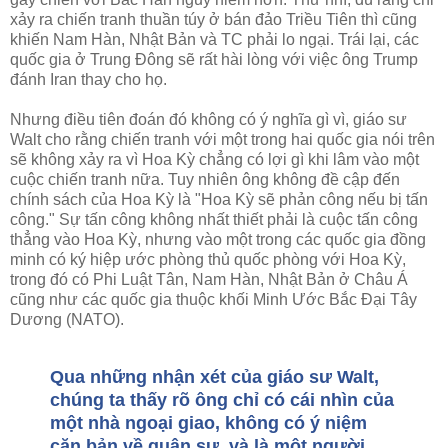
xảy ra chiến tranh thuần túy ở bán đảo Triều Tiên thì cũng
khiến Nam Hàn, Nhật Bản và TC phải lo ngại. Trái lại, các
quốc gia ở Trung Đông sẽ rất hài lòng với việc ông Trump
đánh Iran thay cho họ.
Nhưng điều tiên đoán đó không có ý nghĩa gì vì, giáo sư
Walt cho rằng chiến tranh với một trong hai quốc gia nói trên
sẽ không xảy ra vì Hoa Kỳ chẳng có lợi gì khi lâm vào một
cuộc chiến tranh nữa. Tuy nhiên ông không đề cập đến
chính sách của Hoa Kỳ là "Hoa Kỳ sẽ phản công nếu bị tấn
công." Sự tấn công không nhất thiết phải là cuộc tấn công
thẳng vào Hoa Kỳ, nhưng vào một trong các quốc gia đồng
minh có ký hiệp ước phòng thủ quốc phòng với Hoa Kỳ,
trong đó có Phi Luật Tân, Nam Hàn, Nhật Bản ở Châu Á
cũng như các quốc gia thuộc khối Minh Ước Bắc Đại Tây
Dương (NATO).
Qua những nhận xét của giáo sư Walt,
chúng ta thấy rõ ông chỉ có cái nhìn của
một nhà ngoại giao, không có ý niệm
căn bản về quân sự, và là một người