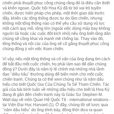
chiến phải thuyết phục công chúng rằng đó là điều cần thiết
và khôn ngoan. Quốc hội Hoa Kỳ đã từ bỏ vai trò tuyên
chiến, được hiến pháp cho phép, một thời gian dài trước
đây, khiến các tổng thống được tự do lâm chiến, nhưng
không một tổng thống nào có thể yêu cầu sử dụng vũ lực
một cách quy mô, rộng lớn (ngoài việc dùng máy bay không
người lái hoặc các cuộc đột kích nhỏ) nếu ông biết rằng dân
chúng sẽ công khai và mạnh mẽ chống lại. Thay vào đó,
tổng thống và nội các của ông sẽ cố gắng thuyết phục công
chúng đồng ý với việc tham chiến.
Vì vậy, nếu một tổng thống và cố vấn của ông đang tìm cách
để bắt đầu một cuộc chiến, họ phải làm sao để dân chúng
đồng ý? Dưới đây là năm lý lẽ chính mà những nhà lãnh
đạo "diều hâu" thường dùng để biện minh cho một cuộc
chiến tranh. Chúng ta có thể xem chúng như là năm dấu
hiệu cho biết Quốc Gia Của Chúng Ta Sẽ Tham Chiến. Tác
giả của bài bình luận về những dấu hiệu cho biết là Hoa Kỳ
đang đi gần đến chiến tranh này là Giáo Sư Stephen M.
Walt dạy về môn Quan Hệ Quốc Tế - international relations -
tại Viện Đại Học Harvard (1). Ở đây, chúng tôi sẽ lược qua
"năm dấu hiệu" do ông trình bày, đồng thời đưa ra quan