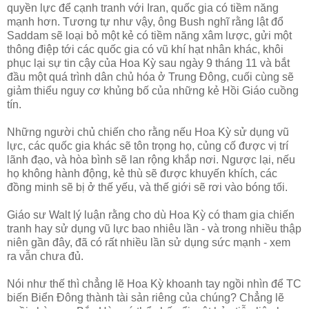
quyền lực để cạnh tranh với Iran, quốc gia có tiềm năng
mạnh hơn. Tương tự như vậy, ông Bush nghĩ rằng lật đổ
Saddam sẽ loại bỏ một kẻ có tiềm năng xâm lược, gửi một
thông điệp tới các quốc gia có vũ khí hạt nhân khác, khôi
phục lại sự tin cậy của Hoa Kỳ sau ngày 9 tháng 11 và bắt
đầu một quá trình dân chủ hóa ở Trung Đông, cuối cùng sẽ
giảm thiểu nguy cơ khủng bố của những kẻ Hồi Giáo cuồng
tín.
Những người chủ chiến cho rằng nếu Hoa Kỳ sử dụng vũ
lực, các quốc gia khác sẽ tôn trọng họ, củng cố được vị trí
lãnh đạo, và hòa bình sẽ lan rộng khắp nơi. Ngược lại, nếu
họ không hành động, kẻ thù sẽ được khuyến khích, các
đồng minh sẽ bị ở thế yếu, và thế giới sẽ rơi vào bóng tối.
Giáo sư Walt lý luận rằng cho dù Hoa Kỳ có tham gia chiến
tranh hay sử dụng vũ lực bao nhiêu lần - và trong nhiều thập
niên gần đây, đã có rất nhiều lần sử dụng sức mạnh - xem
ra vẫn chưa đủ.
Nói như thế thì chẳng lẽ Hoa Kỳ khoanh tay ngồi nhìn để TC
biến Biển Đông thành tài sản riêng của chúng? Chẳng lẽ