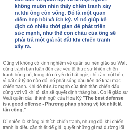
không muốn nhìn thấy chiến tranh xảy
ra khi ông còn sống. Đó là một quan
điểm hẹp hòi và ích kỷ. Vì nó giúp kẻ
địch có nhiều thời gian để phát triển
sức mạnh, như thế con cháu của ông sẽ
phải trả một giá rất đắt khi chiến tranh
xảy ra.
Cũng vì không có kinh nghiệm về quân sự nên giáo sư Walt
cũng tránh bàn luận đến các yếu tố thực sự khiến chiến
tranh bùng nổ, trong đó có yếu tố bất ngờ, chỉ cần một bên,
vì bất cứ lý do nào đó, nổ phát súng đầu tiên để khai mạc
chiến tranh. Khi đó thì sức mạnh của tinh thần chiến đấu
cùng với vũ khí tối tân sẽ quyết định thắng bại. Có lẽ giáo sư
Walt quên câu thành ngữ của Hoa Kỳ
"The best defense
is a good offense - Phương pháp phòng vệ tốt nhất là
tấn công."
Dĩ nhiên là không ai thích chiến tranh, nhưng đôi khi chiến
tranh là điều cần thiết để giải quyết những gì mà đường lối