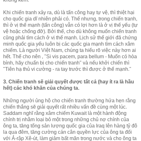
Khi chiến tranh xảy ra, dù là tấn công hay tự vệ, thì thiệt hại
cho quốc gia dĩ nhiên phải có. Thế nhưng, trong chiến tranh,
thì ở vị thế mạnh (tấn công) vẫn có lợi hơn là ở vị thế yếu (tự
vệ hoặc chống đỡ). Bởi thế, cho dù không muốn chiến tranh
cũng phải tìm cách ở vị thế mạnh. Lịch sử thế giới đã chứng
minh quốc gia yếu luôn bị các quốc gia mạnh tìm cách xâm
chiếm. Là người Việt Nam, chúng ta hiểu rõ việc này hơn ai
hết. Thế cho nên , "Si vis pacem, para bellum - Muốn có hòa
bình, hãy chuẩn bị cho chiến tranh" và nếu khởi chiến thì
"Tiên hạ thủ vi cường - ra tay trước thì được ở thế mạnh."
3. Chiến tranh sẽ giải quyết được tất cả (hay ít ra là hầu
hết) các khó khăn của chúng ta.
Những người ủng hộ cho chiến tranh thường hứa hẹn rằng
chiến thắng sẽ giải quyết rất nhiều vấn đề cùng một lúc.
Saddam nghĩ rằng xâm chiếm Kuwait là một hành động
chính trị nhằm loại bỏ một trong những chủ nợ chính của
ông ta, tăng tổng sản lượng quốc gia của Iraq lên hàng tỷ đô
la qua đêm, tăng cường cán cân quyền lực của ông ta đối
với Ả-rập Xê-út, làm giảm bất mãn trong nước và cho ông ta