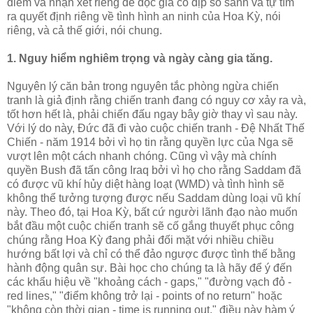
điểm và nhận xét riêng để đọc giả có dịp so sánh và tự tìm
ra quyết định riêng về tình hình an ninh của Hoa Kỳ, nói
riêng, và cả thế giới, nói chung.
1. Nguy hiểm nghiêm trọng và ngày càng gia tăng.
Nguyên lý căn bản trong nguyên tắc phòng ngừa chiến
tranh là giả định rằng chiến tranh đang có nguy cơ xảy ra và,
tốt hơn hết là, phải chiến đấu ngay bây giờ thay vì sau này.
Với lý do này, Đức đã đi vào cuộc chiến tranh - Đệ Nhất Thế
Chiến - năm 1914 bởi vì họ tin rằng quyền lực của Nga sẽ
vượt lên một cách nhanh chóng. Cũng vì vậy mà chính
quyền Bush đã tấn công Iraq bởi vì họ cho rằng Saddam đã
có được vũ khí hủy diệt hàng loạt (WMD) và tình hình sẽ
không thể tưởng tượng được nếu Saddam dùng loại vũ khí
này. Theo đó, tại Hoa Kỳ, bất cứ người lãnh đạo nào muốn
bắt đầu một cuộc chiến tranh sẽ cố gắng thuyết phục công
chúng rằng Hoa Kỳ đang phải đối mặt với nhiều chiều
hướng bất lợi và chỉ có thể đảo ngược được tình thế bằng
hành động quân sự. Bài học cho chúng ta là hãy để ý đến
các khẩu hiệu về "khoảng cách - gaps," "đường vạch đỏ -
red lines," "điểm không trở lại - points of no return" hoặc
"không còn thời gian - time is running out," điều này hàm ý