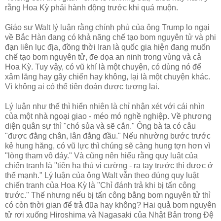
rằng Hoa Kỳ phải hành động trước khi quá muộn.
Giáo sư Walt lý luận rằng chính phủ của ông Trump lo ngại
về Bắc Hàn đang có khả năng chế tạo bom nguyên tử và phi
đạn liên lục địa, đồng thời Iran là quốc gia hiện đang muốn
chế tạo bom nguyên tử, đe dọa an ninh trong vùng và cả
Hoa Kỳ. Tuy vậy, có vũ khí là một chuyện, có dùng nó để
xâm lăng hay gây chiến hay không, lại là một chuyện khác.
Vì không ai có thể tiên đoán được tương lai.
Lý luận như thế thì hiển nhiên là chỉ nhận xét với cái nhìn
của một nhà ngoại giao - méo mó nghề nghiệp. Về phương
diện quân sự thì "chó sủa và sẽ cắn." Ông bà ta có câu
"được đằng chân, lân đằng đầu." Nếu nhường bước trước
kẻ hung hăng, có vũ lực thì chúng sẽ càng hung tợn hơn vì
"lòng tham vô đáy." Và cũng nên hiểu rằng quy luật của
chiến tranh là "tiên hạ thủ vi cường - ra tay trước thì được ở
thế mạnh." Lý luận của ông Walt vẫn theo đúng quy luật
chiến tranh của Hoa Kỳ là "Chỉ đánh trả khi bị tấn công
trước." Thế nhưng nếu bị tấn công bằng bom nguyên tử thì
có còn thời gian để trả đũa hay không? Hai quả bom nguyên
tử rơi xuống Hiroshima và Nagasaki của Nhật Bản trong Đệ