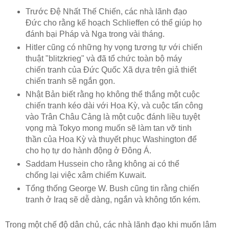
Trước Đệ Nhất Thế Chiến, các nhà lãnh đạo
Đức cho rằng kế hoạch Schlieffen có thể giúp họ
đánh bại Pháp và Nga trong vài tháng.
Hitler cũng có những hy vọng tương tự với chiến
thuật "blitzkrieg" và đã tổ chức toàn bộ máy
chiến tranh của Đức Quốc Xã dựa trên giả thiết
chiến tranh sẽ ngắn gọn.
Nhật Bản biết rằng họ không thể thắng một cuộc
chiến tranh kéo dài với Hoa Kỳ, và cuộc tấn công
vào Trân Châu Cảng là một cuộc đánh liều tuyệt
vọng mà Tokyo mong muốn sẽ làm tan vỡ tinh
thần của Hoa Kỳ và thuyết phục Washington để
cho họ tự do hành động ở Đông Á.
Saddam Hussein cho rằng không ai có thể
chống lại việc xâm chiếm Kuwait.
Tổng thống George W. Bush cũng tin rằng chiến
tranh ở Iraq sẽ dễ dàng, ngắn và không tốn kém.
Trong một chế độ dân chủ, các nhà lãnh đạo khi muốn lâm