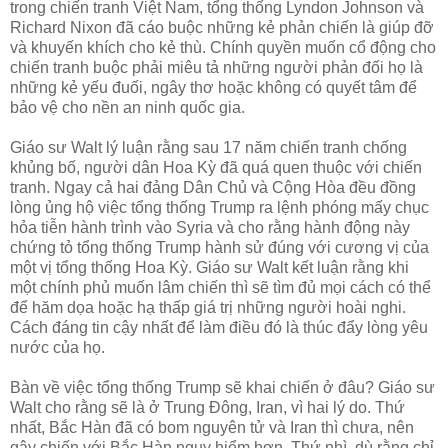
trong chiến tranh Việt Nam, tổng thống Lyndon Johnson và
Richard Nixon đã cáo buộc những kẻ phản chiến là giúp đỡ
và khuyến khích cho kẻ thù. Chính quyền muốn cổ động cho
chiến tranh buộc phải miêu tả những người phản đối họ là
những kẻ yếu đuối, ngây thơ hoặc không có quyết tâm để
bảo vệ cho nền an ninh quốc gia.
Giáo sư Walt lý luận rằng sau 17 năm chiến tranh chống
khủng bố, người dân Hoa Kỳ đã quá quen thuộc với chiến
tranh. Ngay cả hai đảng Dân Chủ và Cộng Hòa đều đồng
lòng ủng hộ việc tổng thống Trump ra lệnh phóng mấy chục
hỏa tiễn hành trình vào Syria và cho rằng hành động này
chứng tỏ tổng thống Trump hành sử đúng với cương vị của
một vị tổng thống Hoa Kỳ. Giáo sư Walt kết luận rằng khi
một chính phủ muốn lâm chiến thì sẽ tìm đủ mọi cách có thể
để hăm dọa hoặc hạ thấp giá trị những người hoài nghi.
Cách đáng tin cậy nhất để làm điều đó là thúc đẩy lòng yêu
nước của họ.
Bàn về việc tổng thống Trump sẽ khai chiến ở đâu? Giáo sư
Walt cho rằng sẽ là ở Trung Đông, Iran, vì hai lý do. Thứ
nhất, Bắc Hàn đã có bom nguyên tử và Iran thì chưa, nên
gây chiến với Bắc Hàn nguy hiểm hơn. Thứ nhì, dù rằng chỉ