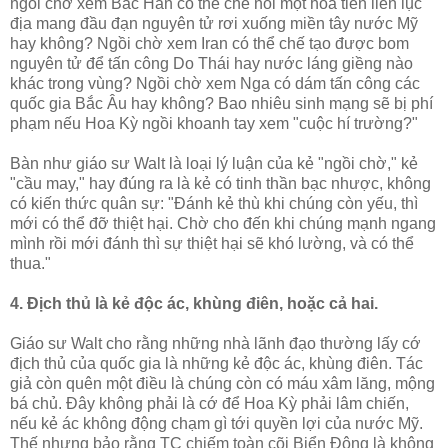
ngồi chờ xem Bắc Hàn có thể chế nổi một hỏa tiễn liên lục
địa mang đầu đạn nguyên tử rơi xuống miền tây nước Mỹ
hay không? Ngồi chờ xem Iran có thể chế tạo được bom
nguyên tử để tấn công Do Thái hay nước láng giềng nào
khác trong vùng? Ngồi chờ xem Nga có dám tấn công các
quốc gia Bắc Âu hay không? Bao nhiêu sinh mạng sẽ bị phí
phạm nếu Hoa Kỳ ngồi khoanh tay xem "cuộc hí trường?"
Bàn như giáo sư Walt là loại lý luận của kẻ "ngồi chờ," kẻ
"cầu may," hay đúng ra là kẻ có tinh thần bạc nhược, không
có kiến thức quân sự: "Đánh kẻ thù khi chúng còn yếu, thì
mới có thể đỡ thiệt hại. Chờ cho đến khi chúng mạnh ngang
mình rồi mới đánh thì sự thiệt hại sẽ khó lường, và có thể
thua."
4. Địch thủ là kẻ độc ác, khùng điên, hoặc cả hai.
Giáo sư Walt cho rằng những nhà lãnh đạo thường lấy cớ
địch thủ của quốc gia là những kẻ độc ác, khùng điên. Tác
giả còn quên một điều là chúng còn có máu xâm lăng, mộng
bá chủ. Đây không phải là cớ để Hoa Kỳ phải lâm chiến,
nếu kẻ ác không động chạm gì tới quyền lợi của nước Mỹ.
Thế nhưng bảo rằng TC chiếm toàn cõi Biển Đông là không