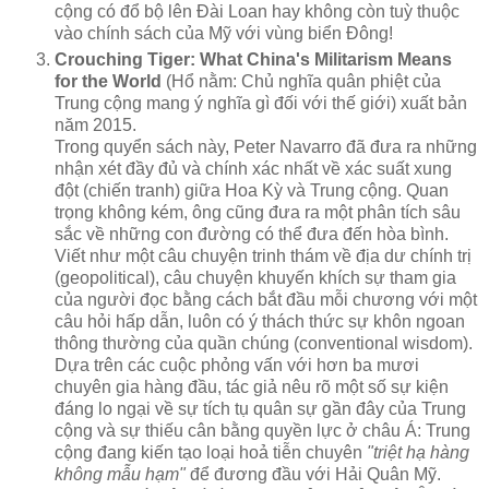
cộng có đổ bộ lên Đài Loan hay không còn tuỳ thuộc
vào chính sách của Mỹ với vùng biển Đông!
Crouching Tiger: What China's Militarism Means
for the World
(Hổ nằm: Chủ nghĩa quân phiệt của
Trung cộng mang ý nghĩa gì đối với thế giới) xuất bản
năm 2015.
Trong quyển sách này, Peter Navarro đã đưa ra những
nhận xét đầy đủ và chính xác nhất về xác suất xung
đột (chiến tranh) giữa Hoa Kỳ và Trung cộng. Quan
trọng không kém, ông cũng đưa ra một phân tích sâu
sắc về những con đường có thể đưa đến hòa bình.
Viết như một câu chuyện trinh thám về địa dư chính trị
(geopolitical), câu chuyện khuyến khích sự tham gia
của người đọc bằng cách bắt đầu mỗi chương với một
câu hỏi hấp dẫn, luôn có ý thách thức sự khôn ngoan
thông thường của quần chúng (conventional wisdom).
Dựa trên các cuộc phỏng vấn với hơn ba mươi
chuyên gia hàng đầu, tác giả nêu rõ một số sự kiện
đáng lo ngại về sự tích tụ quân sự gần đây của Trung
cộng và sự thiếu cân bằng quyền lực ở châu Á: Trung
cộng đang kiến tạo loại hoả tiễn chuyên
"triệt hạ hàng
không mẫu hạm"
để đương đầu với Hải Quân Mỹ.