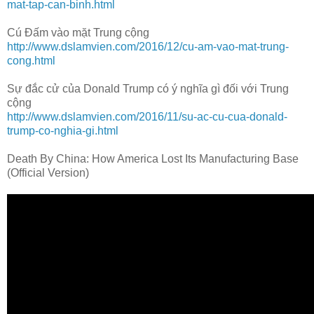
mat-tap-can-binh.html
Cú Đấm vào mặt Trung cộng
http://www.dslamvien.com/2016/12/cu-am-vao-mat-trung-
cong.html
Sự đắc cử của Donald Trump có ý nghĩa gì đối với Trung
cộng
http://www.dslamvien.com/2016/11/su-ac-cu-cua-donald-
trump-co-nghia-gi.html
Death By China: How America Lost Its Manufacturing Base
(Official Version)