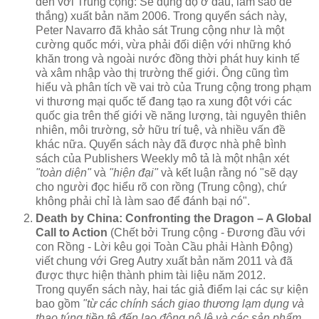
đến với Trung cộng: Sẽ đụng độ ở đâu, làm sao để
thắng) xuất bản năm 2006. Trong quyển sách này,
Peter Navarro đã khảo sát Trung cộng như là một
cường quốc mới, vừa phải đối diện với những khó
khăn trong và ngoài nước đồng thời phát huy kinh tế
và xâm nhập vào thị trường thế giới. Ông cũng tìm
hiểu và phân tích về vai trò của Trung cộng trong phạm
vi thương mại quốc tế đang tạo ra xung đột với các
quốc gia trên thế giới về năng lượng, tài nguyên thiên
nhiên, môi trường, sở hữu trí tuệ, và nhiều vấn đề
khác nữa. Quyển sách này đã được nhà phê bình
sách của Publishers Weekly mô tả là một nhận xét
"toàn diện"
và
"hiện đại"
và kết luận rằng nó "sẽ dạy
cho người đọc hiểu rõ con rồng (Trung cộng), chứ
không phải chỉ là làm sao để đánh bại nó".
Death by China: Confronting the Dragon – A Global
Call to Action
(Chết bởi Trung cộng - Ðương đầu với
con Rồng - Lời kêu gọi Toàn Cầu phải Hành Ðộng)
viết chung với Greg Autry xuất bản năm 2011 và đã
được thực hiện thành phim tài liệu năm 2012.
Trong quyển sách này, hai tác giả điểm lại các sự kiện
bao gồm
"từ các chính sách giao thương lạm dụng và
thao túng tiền tệ đến lao động nô lệ và các sản phẩm