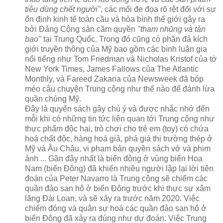
tiêu dùng chết người"
, các mối đe đọa rõ rệt đối với sự
ổn định kinh tế toàn cầu và hòa bình thế giới gây ra
bởi Đảng Cộng sản cầm quyền
"tham nhũng và tàn
bạo"
tại Trung Quốc. Trong đó cũng có phần đả kích
giới truyền thông của Mỹ bao gồm các bình luận gia
nổi tiếng như Tom Friedman và Nicholas Kristof của tờ
New York Times, James Fallows của The Atlantic
Monthly, và Fareed Zakaria của Newsweek đã bóp
méo câu chuyện Trung cộng như thế nào để đánh lừa
quần chúng Mỹ.
Đây là quyển sách gây chú ý và được nhắc nhở đến
mỗi khi có những tin tức liên quan tới Trung cộng như
thực phẩm độc hại, trò chơi cho trẻ em (toy) có chứa
hoá chất độc, hàng hoá giả, phá giá thị trường thép ở
Mỹ và Âu Châu, vi phạm bản quyền sách vở và phim
ảnh ... Gần đây nhất là biến động ở vùng biển Hoa
Nam (biển Đông) đã khiến nhiều người lập lại lời tiên
đoán của Peter Navarro là Trung cộng sẽ chiếm các
quần đảo san hô ở biển Đông trước khi thực sự xâm
lăng Đài Loan, và sẽ xảy ra trước năm 2020. Việc
chiếm đóng và quân sự hoá các quần đảo san hô ở
biển Đông đã xảy ra đúng như dự đoán. Việc Trung