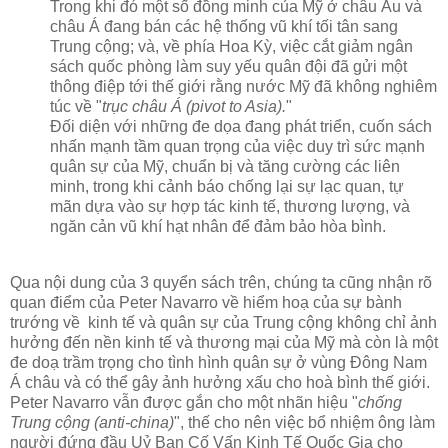
Trong khi đó một số đồng minh của Mỹ ở châu Âu và
châu Á đang bán các hệ thống vũ khí tối tân sang
Trung cộng; và, về phía Hoa Kỳ, việc cắt giảm ngân
sách quốc phòng làm suy yếu quân đội đã gửi một
thông điệp tới thế giới rằng nước Mỹ đã không nghiêm
túc về "
trục châu Á (pivot to Asia).
"
Đối diện với những đe dọa đang phát triển, cuốn sách
nhấn mạnh tầm quan trọng của việc duy trì sức mạnh
quân sự của Mỹ, chuẩn bị và tăng cường các liên
minh, trong khi cảnh báo chống lại sự lạc quan, tự
mãn dựa vào sự hợp tác kinh tế, thương lượng, và
ngăn cản vũ khí hạt nhân để đảm bảo hòa bình.
Qua nội dung của 3 quyển sách trên, chúng ta cũng nhận rõ
quan điểm của Peter Navarro về hiểm hoạ của sự bành
trướng về kinh tế và quân sự của Trung cộng không chỉ ảnh
hưởng đến nền kinh tế và thương mại của Mỹ mà còn là một
đe doạ trầm trọng cho tình hình quân sự ở vùng Đông Nam
Á châu và có thể gây ảnh hưởng xấu cho hoà bình thế giới.
Peter Navarro vẫn được gắn cho một nhãn hiệu "
chống
Trung cộng (anti-china)
", thế cho nên việc bổ nhiệm ông làm
người đứng đầu Uỷ Ban Cố Vấn Kinh Tế Quốc Gia cho