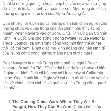
Nhất là những quốc gia hoặc hiệp hội vẫn dựa vào sự giúp
đỡ về kinh tế, tài chánh và quân sự của Mỹ. Trong đó có cả
những đồng minh lâu đời của Mỹ từ Âu sang Á.
Qua những lời tuyên bố và những diễn tiến chọn người cho
những chức vụ quan trọng của tân chính phủ thì việc bổ
nhiệm Peter Navarro vào chức vụ Chủ Tỉnh Uỷ Ban Cố Vấn
Kinh Tế Quốc Gia cho Tổng Thống (White House National
Trade Council) đã đặt Trung cộng vào một tình thế nghẹt
thở, có thể xem là một giấc mơ kinh hoàng cho nền kinh tế
của Trung cộng trong những tháng năm trước mặt !
Peter Navarro là ai mà Trung cộng phải lo ngại? Peter
Navarro tốt nghiệp Tiến Sĩ của đại học đường Harvard hiện
là giáo sư kinh tế và xã hội học tại University of California,
Irvine. Ông là một kinh tế gia với cái nhìn rất khắt khe và sâu
sắc về chính sách kinh tế và quân sự của Trung cộng qua 3
tác phẩm:
The Coming China Wars: Where They Will Be
Fought, How They Can Be Won
(Cuộc chiến sắp