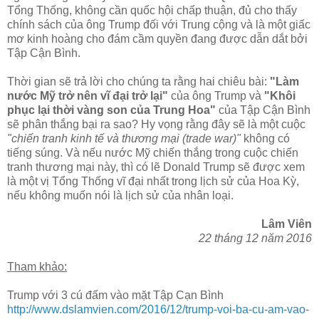
Tổng Thống, không cần quốc hội chấp thuận, đủ cho thấy
chính sách của ông Trump đối với Trung cộng và là một giấc
mơ kinh hoàng cho đám cầm quyền đang được dẫn dắt bởi
Tập Cận Bình.
Thời gian sẽ trả lời cho chúng ta rằng hai chiêu bài:
"Làm
nước Mỹ trở nên vĩ đại trở lại"
của ông Trump và
"Khôi
phục lại thời vàng son của Trung Hoa"
của Tập Cận Bình
sẽ phân thắng bại ra sao? Hy vọng rằng đây sẽ là một cuộc
"chiến tranh kinh tế và thương mại (trade war)"
không có
tiếng súng. Và nếu nước Mỹ chiến thắng trong cuộc chiến
tranh thương mại này, thì có lẽ Donald Trump sẽ được xem
là một vị Tổng Thống vĩ đại nhất trong lịch sử của Hoa Kỳ,
nếu không muốn nói là lịch sử của nhân loại.
Lâm Viên
22 tháng 12 năm 2016
Tham khảo:
Trump với 3 cú đấm vào mặt Tập Cạn Bình
http://www.dslamvien.com/2016/12/trump-voi-ba-cu-am-vao-