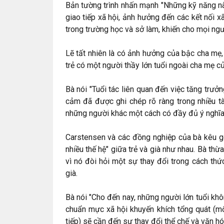
Bản tường trình nhấn mạnh "Những kỹ năng nà
giao tiếp xã hội, ảnh hưởng đến các kết nối x
trong trường học và sở làm, khiến cho mọi ngư
Lẽ tất nhiên là có ảnh hưởng của bậc cha mẹ,
trẻ có một người thầy lớn tuổi ngoài cha mẹ c
Bà nói "Tuổi tác liên quan đến việc tăng trư
cảm đã được ghi chép rõ ràng trong nhiều tà
những người khác một cách có đầy đủ ý nghĩa
Carstensen và các đồng nghiệp của bà kêu gọ
nhiều thế hệ" giữa trẻ và già như nhau. Bà th
vì nó đòi hỏi một sự thay đổi trong cách thứ
già.
Bà nói "Cho đến nay, những người lớn tuổi kh
chuẩn mực xã hội khuyến khích tổng quát (mố
tiếp) sẽ cần đến sự thay đổi thể chế và văn hóa