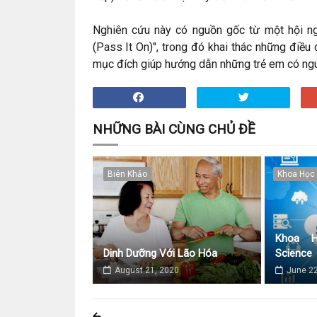
Nghiên cứu này có nguồn gốc từ một hội ngh
(Pass It On)", trong đó khai thác những điều
mục đích giúp hướng dẫn những trẻ em có nguy
NHỮNG BÀI CÙNG CHỦ ĐỀ
Biên Khảo
Khoa Học
Khoa H
Dinh Dưỡng Với Lão Hóa
Science
August 21, 2020
June 22