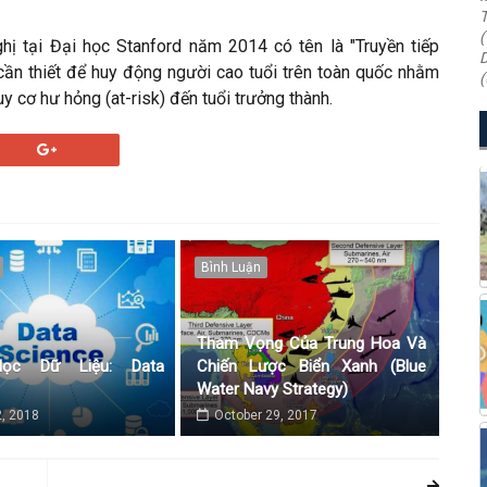
T
(
ị tại Đại học Stanford năm 2014 có tên là "Truyền tiếp
D
 cần thiết để huy động người cao tuổi trên toàn quốc nhằm
(
 cơ hư hỏng (at-risk) đến tuổi trưởng thành.
Bình Luận
Tham Vọng Của Trung Hoa Và
ọc Dữ Liệu: Data
Chiến Lược Biển Xanh (Blue
Water Navy Strategy)
, 2018
October 29, 2017