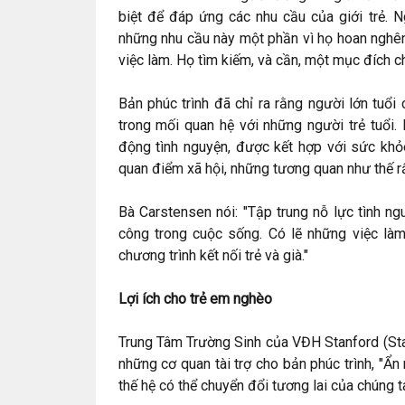
biệt để đáp ứng các nhu cầu của giới trẻ. 
những nhu cầu này một phần vì họ hoan nghên
việc làm. Họ tìm kiếm, và cần, một mục đích c
Bản phúc trình đã chỉ ra rằng người lớn tuổi
trong mối quan hệ với những người trẻ tuổi.
động tình nguyện, được kết hợp với sức khỏe
quan điểm xã hội, những tương quan như thế rấ
Bà Carstensen nói: "Tập trung nỗ lực tình ng
công trong cuộc sống. Có lẽ những việc làm
chương trình kết nối trẻ và già."
Lợi ích cho trẻ em nghèo
Trung Tâm Trường Sinh của VĐH Stanford (Sta
những cơ quan tài trợ cho bản phúc trình, "Ẩ
thế hệ có thể chuyển đổi tương lai của chúng ta