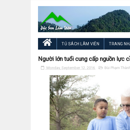
TỦ SÁCH LÂM VIÊN
TRANG NH
Người lớn tuổi cung cấp nguồn lực c
Monday, September 12, 2016
Bùi Phạm Thàn