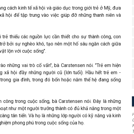
ảng cách kinh tế xã hội và giáo dục trong giới trẻ ở Mỹ, đưa
xã hội để tập trung vào việc giúp đỡ những thanh niên và
ới trẻ thiếu các nguồn lực cần thiết cho sự thành công, con
trở bởi sự nghèo khó, tạo nên một hố sâu ngăn cách giữa
ật lộn với cuộc sống".
vào những vai trò cố vấn", bà Carstensen nói. "Trẻ em hiện
ng xã hội đầy những người cũ (lớn tuổi). Hầu hết trẻ em -
 trong gia đình, trong đó bốn hoặc năm thế hệ đang sống
h công trong cuộc sống, bà Carstensen nói. Đây là những
h hoạt như một người trưởng thành có đủ khả năng trong một
H
càng tân tiến. Và họ là những lớp người có kỹ năng và kinh
G
nghiệm phong phú trong cuộc sống của họ.
T