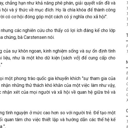
y, chẳng hạn như khả năng phê phán, giải quyết vấn đề và
T
T
ã hội và ý thức về mục đích. Họ là chìa khóa để thành công
T
ời có cơ hội đóng góp một cách có ý nghĩa cho xã hội".
T
T
 nhưng các nghiên cứu cho thấy có lợi ích đáng kể cho lớp
ủa chúng, bà Carstensen nói.
P
ởng của sự khôn ngoan, kinh nghiệm sống và sự ổn định tình
T
i liệu, như là một kho dữ kiện (sách vở) để cung cấp cho
."
B
i một phong trào quốc gia khuyến khích "sự tham gia của
B
C
ừa nhận những thử thách khó khăn của một việc làm như vậy,
D
c nhận xét của mọi người và xã hội về quan hệ giữa trẻ và
G
X
ông tình nguyện ở mức cao hơn so với người trẻ. Để tạo một
i quan tâm cho việc thiết lập và hướng dẫn các thế hệ kế
T
 ".