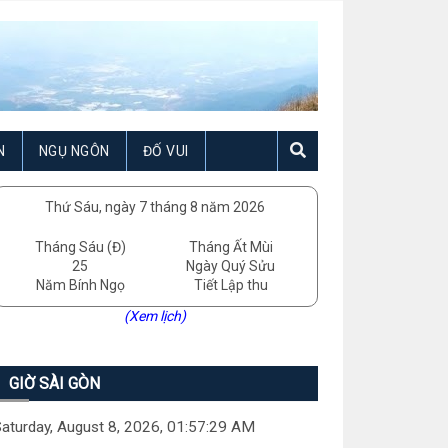
N
NGỤ NGÔN
ĐỐ VUI
Thứ Sáu, ngày 7 tháng 8 năm 2026
Tháng Sáu (Đ)
Tháng Ất Mùi
25
Ngày Quý Sửu
Năm Bính Ngọ
Tiết Lập thu
(Xem lịch)
GIỜ SÀI GÒN
aturday, August 8, 2026, 01:57:31 AM