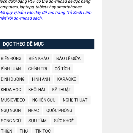
ách dưới dạng PDF có thể download để đọc bằng
omputers, laptops, tablets hay smartphones.
ời quý vị bấm vào đây để vào trang "Tủ Sách Lâm
iên" rồi download sách.
ĐỌC THEO ĐỀ MỤC
BIỂN ĐÔNG
BIÊN KHẢO
BÁO LỀ GIỮA
BÌNH LUẬN
CHÍNH TRỊ
CỔ TÍCH
DINH DƯỠNG
HÌNH ẢNH
KARAOKE
KHOA HỌC
KHÔI HÀI
KỸ THUẬT
MUSICVIDEO
NGHIÊN CỨU
NGHỆ THUẬT
NGỤ NGÔN
NHẠC
QUỐC PHÒNG
SONG NGỮ
SƯU TẦM
SỨC KHOẺ
THIỀN
THƠ
TIN TỨC