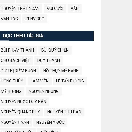
TRUYỆN THẬT NGẮN
VUI CƯỜI
VĂN
VĂN HỌC
ZENVIDEO
ĐỌC THEO TÁC GIẢ
BÙI PHẠM THÀNH
BÙI QUÝ CHIẾN
CHU BÁCH VIỆT
DUY THANH
DƯ THỊ DIỄM BUỒN
HỒ THỤY MỸ HẠNH
HỒNG THÚY
LÂM VIÊN
LÊ TẤN DƯƠNG
MỸ HƯƠNG
NGUYÊN NHUNG
NGUYỄN NGỌC DUY HÂN
NGUYỄN QUANG DUY
NGUYỄN THỨ DÂN
NGUYỄN Y VÂN
NGUYỄN Ý ĐỨC