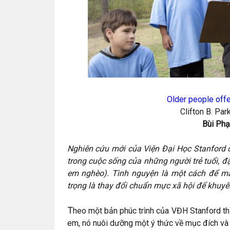
Older people offe
Clifton B. Pa
Bùi Ph
Nghiên cứu mới của Viện Đại Học Stanford c
trong cuộc sống của những người trẻ tuổi, đặc
em nghèo). Tình nguyện là một cách để ma
trọng là thay đổi chuẩn mực xã hội để khuyế
T
heo một bản phúc trình của VĐH Stanford thì
em, nó nuôi dưỡng một ý thức về mục đích và m