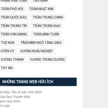
PHẠM VĂN TUẤN
TIỂU BÌNH
TRẦN PHỐ HỘI
TRẦN NHẬT KIM
TRẦN QUỐC BẢO
TRẦN TRUNG CHÍNH
TRẦN TRUNG TÍN
TRẦN TRUNG ĐẠO
TRẦN VĂN GIANG
TRẦN ĐÌNH TUẤN
TUỆ NGA
TÂM MINH NGÔ TẰNG GIAO
UYÊN VY
VƯƠNG KHẨU NGHIỆP
VƯƠNG THANH
VƯƠNG TRÙNG DƯƠNG
THY AN
NHỮNG TRANG WEB HỮU ÍCH
ội Bảo Tồn Di Sản Chữ Nôm
iúp Đọc Truyện Kiều
Nam Hoa Kinh
hi Viện