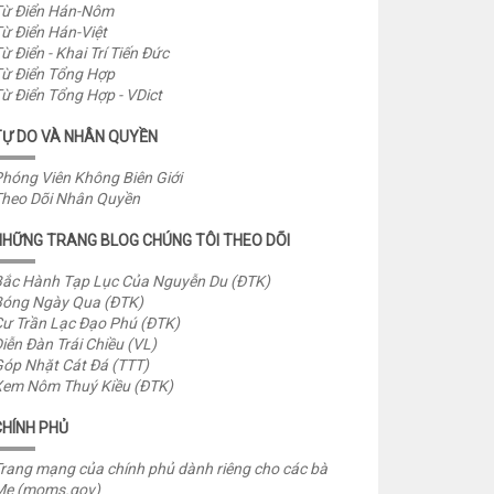
ừ Điển Hán-Nôm
ừ Điển Hán-Việt
ừ Điển - Khai Trí Tiến Đức
ừ Điển Tổng Hợp
ừ Điển Tổng Hợp - VDict
TỰ DO VÀ NHÂN QUYỀN
hóng Viên Không Biên Giới
heo Dõi Nhân Quyền
NHỮNG TRANG BLOG CHÚNG TÔI THEO DÕI
ắc Hành Tạp Lục Của Nguyễn Du (ĐTK)
óng Ngày Qua (ĐTK)
ư Trần Lạc Đạo Phú (ĐTK)
iễn Đàn Trái Chiều (VL)
óp Nhặt Cát Đá (TTT)
em Nôm Thuý Kiều (ĐTK)
CHÍNH PHỦ
rang mạng của chính phủ dành riêng cho các bà
Mẹ (moms.gov)