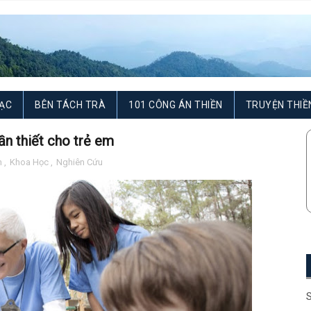
ẠC
BÊN TÁCH TRÀ
101 CÔNG ÁN THIỀN
TRUYỆN THIỀ
ần thiết cho trẻ em
h
,
Khoa Học
,
Nghiên Cứu
S