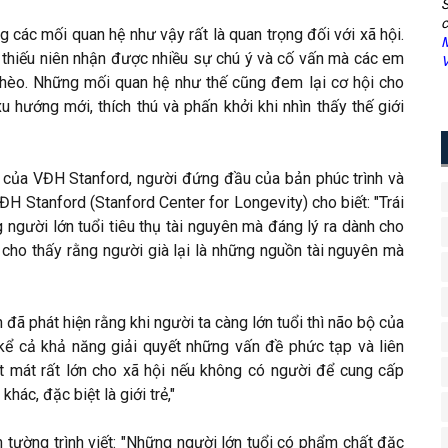
S
c
 các mối quan hệ như vậy rất là quan trọng đối với xã hội.
M
 thiếu niên nhận được nhiều sự chú ý và cố vấn mà các em
V
ghèo. Những mối quan hệ như thế cũng đem lại cơ hội cho
u hướng mới, thích thú và phấn khởi khi nhìn thấy thế giới
 của VĐH Stanford, người đứng đầu của bản phúc trình và
H Stanford (Stanford Center for Longevity) cho biết: "Trái
 người lớn tuổi tiêu thụ tài nguyên mà đáng lý ra dành cho
ể cho thấy rằng người già lại là những nguồn tài nguyên mà
ã phát hiện rằng khi người ta càng lớn tuổi thì não bộ của
 kể cả khả năng giải quyết những vấn đề phức tạp và liên
t mát rất lớn cho xã hội nếu không có người để cung cấp
ác, đặc biệt là giới trẻ,"
 tường trình viết: "Những người lớn tuổi có phẩm chất đặc