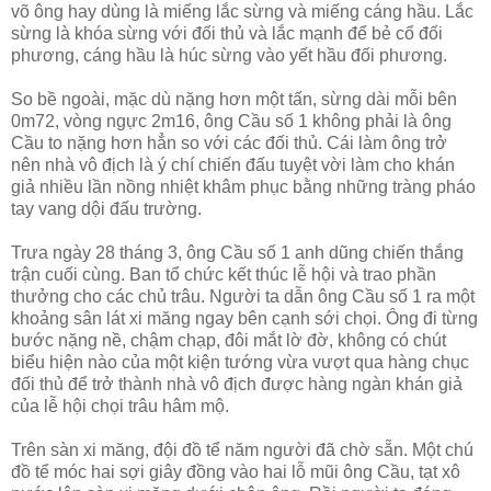
võ ông hay dùng là miếng lắc sừng và miếng cáng hầu. Lắc
sừng là khóa sừng với đối thủ và lắc mạnh để bẻ cổ đối
phương, cáng hầu là húc sừng vào yết hầu đối phương.
So bề ngoài, mặc dù nặng hơn một tấn, sừng dài mỗi bên
0m72, vòng ngực 2m16, ông Cầu số 1 không phải là ông
Cầu to nặng hơn hẳn so với các đối thủ. Cái làm ông trở
nên nhà vô địch là ý chí chiến đấu tuyệt vời làm cho khán
giả nhiều lần nồng nhiệt khâm phục bằng những tràng pháo
tay vang dội đấu trường.
Trưa ngày 28 tháng 3, ông Cầu số 1 anh dũng chiến thắng
trận cuối cùng. Ban tổ chức kết thúc lễ hội và trao phần
thưởng cho các chủ trâu. Người ta dẫn ông Cầu số 1 ra một
khoảng sân lát xi măng ngay bên cạnh sới chọi. Ông đi từng
bước nặng nề, chậm chạp, đôi mắt lờ đờ, không có chút
biểu hiện nào của một kiện tướng vừa vượt qua hàng chục
đối thủ để trở thành nhà vô địch được hàng ngàn khán giả
của lễ hội chọi trâu hâm mộ.
Trên sàn xi măng, đội đồ tể năm người đã chờ sẵn. Một chú
đồ tể móc hai sợi giây đồng vào hai lỗ mũi ông Cầu, tạt xô