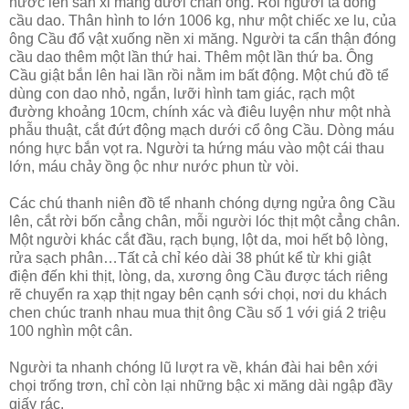
nước lên sàn xi măng dưới chân ông. Rồi người ta đóng
cầu dao. Thân hình to lớn 1006 kg, như một chiếc xe lu, của
ông Cầu đổ vật xuống nền xi măng. Người ta cẩn thận đóng
cầu dao thêm một lần thứ hai. Thêm một lần thứ ba. Ông
Cầu giật bắn lên hai lần rồi nằm im bất động. Một chú đồ tể
dùng con dao nhỏ, ngắn, lưỡi hình tam giác, rạch một
đường khoảng 10cm, chính xác và điêu luyện như một nhà
phẫu thuật, cắt đứt động mạch dưới cổ ông Cầu. Dòng máu
nóng hực bắn vọt ra. Người ta hứng máu vào một cái thau
lớn, máu chảy ồng ộc như nước phun từ vòi.
Các chú thanh niên đồ tể nhanh chóng dựng ngửa ông Cầu
lên, cắt rời bốn cẳng chân, mỗi người lóc thịt một cẳng chân.
Một người khác cắt đầu, rạch bụng, lột da, moi hết bộ lòng,
rửa sạch phân…Tất cả chỉ kéo dài 38 phút kể từ khi giật
điện đến khi thịt, lòng, da, xương ông Cầu được tách riêng
rẽ chuyển ra xạp thịt ngay bên cạnh sới chọi, nơi du khách
chen chúc tranh nhau mua thịt ông Cầu số 1 với giá 2 triệu
100 nghìn một cân.
Người ta nhanh chóng lũ lượt ra về, khán đài hai bên xới
chọi trống trơn, chỉ còn lại những bậc xi măng dài ngập đầy
giấy rác.