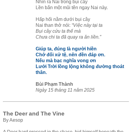
Nhìn ra Nai trong bụi cây
Lền bắn một mũi tên ngay Nai này.
Hấp hối nằm dưới bụi cây
Nai than thở nói:
“Việc này tại ta
Bụi cây cứu ta thế mà
Chưa chi ta đã quay ra ăn liền.”
Giúp ta, đúng là người hiền
Chớ đối xử tệ, nên đền đáp ơn.
Nếu mà bạc nghĩa vong ơn
Lưới Trời lồng lộng không đường thoát
thân.
Bùi Phạm Thành
Ngày 15 tháng 11 năm 2025
The Deer and The Vine
By Aesop
A Deer hard pressed in the chase, hid himself beneath the