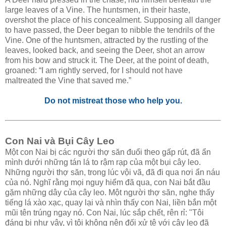
large leaves of a Vine. The huntsmen, in their haste,
overshot the place of his concealment. Supposing all danger
to have passed, the Deer began to nibble the tendrils of the
Vine. One of the huntsmen, attracted by the rustling of the
leaves, looked back, and seeing the Deer, shot an arrow
from his bow and struck it. The Deer, at the point of death,
groaned: “I am rightly served, for I should not have
maltreated the Vine that saved me.”
Do not mistreat those who help you.
Con Nai và Bụi Cây Leo
Một con Nai bị các người thợ săn đuổi theo gấp rút, đã ẩn
mình dưới những tán lá to rậm rạp của một bụi cây leo.
Những người thợ săn, trong lúc vội vã, đã đi qua nơi ẩn náu
của nó. Nghĩ rằng mọi nguy hiểm đã qua, con Nai bắt đầu
gặm những dây của cây leo. Một người thợ săn, nghe thấy
tiếng lá xào xạc, quay lại và nhìn thấy con Nai, liền bắn một
mũi tên trúng ngay nó. Con Nai, lúc sắp chết, rên rỉ: "Tôi
đáng bị như vậy, vì tôi không nên đối xử tệ với cây leo đã