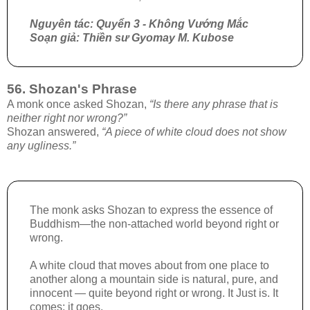
Nguyên tác: Quyển 3 - Không Vướng Mắc
Soạn giả: Thiền sư Gyomay M. Kubose
56. Shozan's Phrase
A monk once asked Shozan,
“Is there any phrase that is
neither right nor wrong?”
Shozan answered,
“A piece of white cloud does not show
any ugliness.”
The monk asks Shozan to express the essence of
Buddhism—the non-attached world beyond right or
wrong.
A white cloud that moves about from one place to
another along a mountain side is natural, pure, and
innocent — quite beyond right or wrong. It Just is. It
comes; it goes.