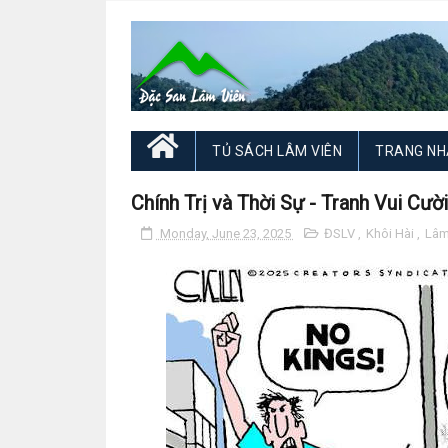
TỦ SÁCH LÂM VIÊN
TRANG NH
Chính Trị và Thời Sự - Tranh Vui Cườ
Monday, June 23, 2025
ĐSLV
,
Khôi Hài
,
Lâm