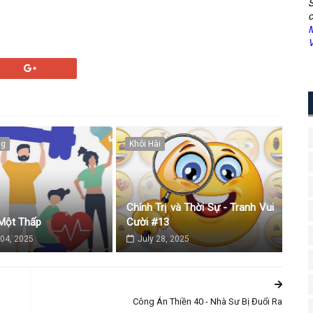
S
c
M
V
ng
Khôi Hài
Chính Trị và Thời Sự - Tranh Vui
Một Thấp
Cười #13
04, 2025
July 28, 2025
Công Án Thiền 40 - Nhà Sư Bị Đuổi Ra