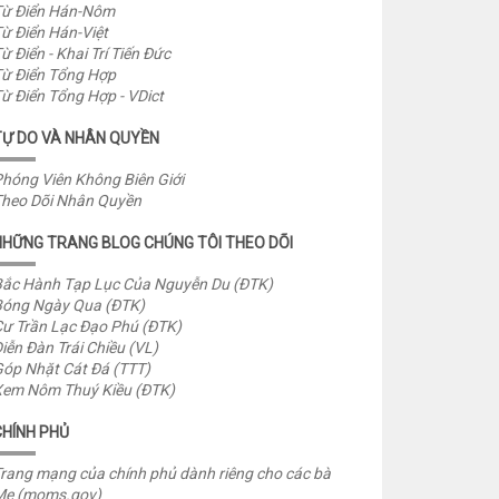
ừ Điển Hán-Nôm
ừ Điển Hán-Việt
ừ Điển - Khai Trí Tiến Đức
ừ Điển Tổng Hợp
ừ Điển Tổng Hợp - VDict
TỰ DO VÀ NHÂN QUYỀN
hóng Viên Không Biên Giới
heo Dõi Nhân Quyền
NHỮNG TRANG BLOG CHÚNG TÔI THEO DÕI
ắc Hành Tạp Lục Của Nguyễn Du (ĐTK)
óng Ngày Qua (ĐTK)
ư Trần Lạc Đạo Phú (ĐTK)
iễn Đàn Trái Chiều (VL)
óp Nhặt Cát Đá (TTT)
em Nôm Thuý Kiều (ĐTK)
CHÍNH PHỦ
rang mạng của chính phủ dành riêng cho các bà
Mẹ (moms.gov)