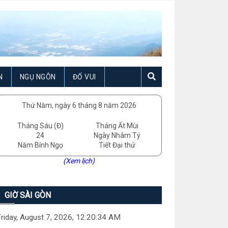
N
NGỤ NGÔN
ĐỐ VUI
Thứ Năm, ngày 6 tháng 8 năm 2026
Tháng Sáu (Đ)
Tháng Ất Mùi
24
Ngày Nhâm Tý
Năm Bính Ngọ
Tiết Đại thử
(Xem lịch)
GIỜ SÀI GÒN
riday, August 7, 2026, 12:20:35 AM