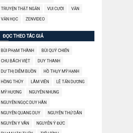
TRUYỆN THẬT NGẮN
VUI CƯỜI
VĂN
VĂN HỌC
ZENVIDEO
ĐỌC THEO TÁC GIẢ
BÙI PHẠM THÀNH
BÙI QUÝ CHIẾN
CHU BÁCH VIỆT
DUY THANH
DƯ THỊ DIỄM BUỒN
HỒ THỤY MỸ HẠNH
HỒNG THÚY
LÂM VIÊN
LÊ TẤN DƯƠNG
MỸ HƯƠNG
NGUYÊN NHUNG
NGUYỄN NGỌC DUY HÂN
NGUYỄN QUANG DUY
NGUYỄN THỨ DÂN
NGUYỄN Y VÂN
NGUYỄN Ý ĐỨC