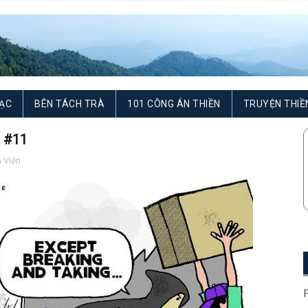
ẠC
BÊN TÁCH TRÀ
101 CÔNG ÁN THIỀN
TRUYỆN THIỀ
i #11
 Viên
F