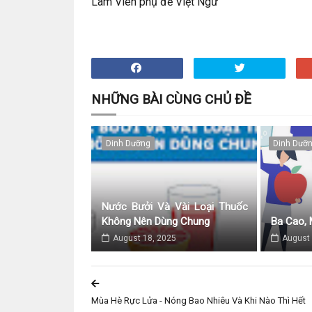
Lâm Viên phụ đề Việt Ngữ
NHỮNG BÀI CÙNG CHỦ ĐỀ
Dinh Dưỡng
Dinh Dưỡ
Nước Bưởi Và Vài Loại Thuốc
Không Nên Dùng Chung
Ba Cao, 
August 18, 2025
August 
Mùa Hè Rực Lửa - Nóng Bao Nhiêu Và Khi Nào Thì Hết