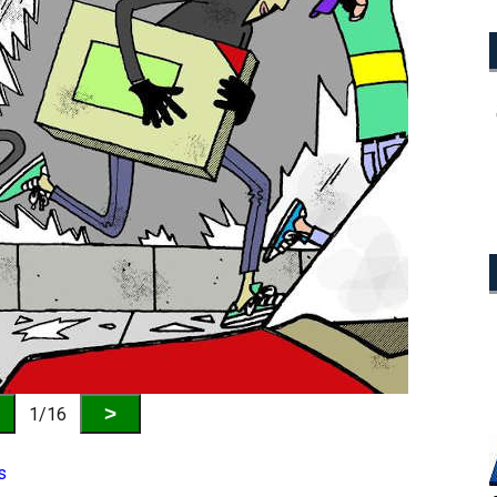
>
1/16
s