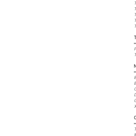
T
T
T
T
T
P
T
B
B
C
D
G
X
T