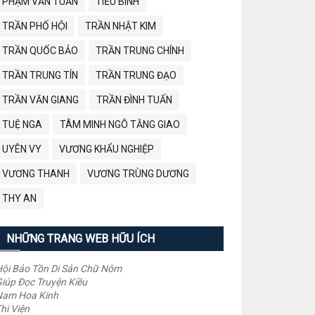
PHẠM VĂN TUẤN
TIỂU BÌNH
TRẦN PHỐ HỘI
TRẦN NHẬT KIM
TRẦN QUỐC BẢO
TRẦN TRUNG CHÍNH
TRẦN TRUNG TÍN
TRẦN TRUNG ĐẠO
TRẦN VĂN GIANG
TRẦN ĐÌNH TUẤN
TUỆ NGA
TÂM MINH NGÔ TẰNG GIAO
UYÊN VY
VƯƠNG KHẨU NGHIỆP
VƯƠNG THANH
VƯƠNG TRÙNG DƯƠNG
THY AN
NHỮNG TRANG WEB HỮU ÍCH
ội Bảo Tồn Di Sản Chữ Nôm
iúp Đọc Truyện Kiều
Nam Hoa Kinh
hi Viện