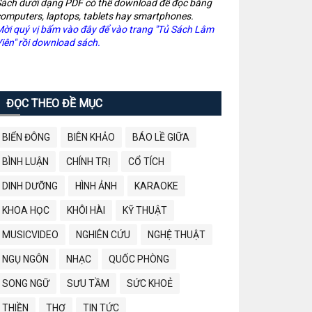
ách dưới dạng PDF có thể download để đọc bằng
omputers, laptops, tablets hay smartphones.
ời quý vị bấm vào đây để vào trang "Tủ Sách Lâm
iên" rồi download sách.
ĐỌC THEO ĐỀ MỤC
BIỂN ĐÔNG
BIÊN KHẢO
BÁO LỀ GIỮA
BÌNH LUẬN
CHÍNH TRỊ
CỔ TÍCH
DINH DƯỠNG
HÌNH ẢNH
KARAOKE
KHOA HỌC
KHÔI HÀI
KỸ THUẬT
MUSICVIDEO
NGHIÊN CỨU
NGHỆ THUẬT
NGỤ NGÔN
NHẠC
QUỐC PHÒNG
SONG NGỮ
SƯU TẦM
SỨC KHOẺ
THIỀN
THƠ
TIN TỨC