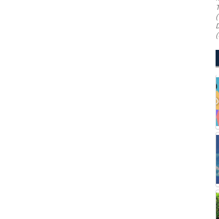
T
(
D
(